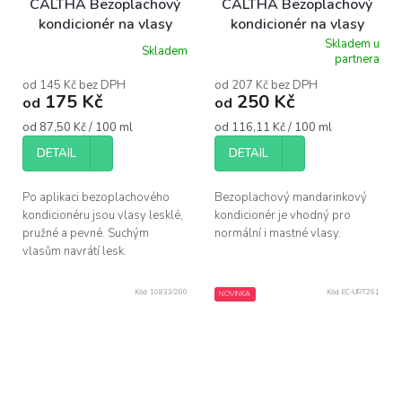
CALTHA Bezoplachový
CALTHA Bezoplachový
kondicionér na vlasy
kondicionér na vlasy
GERANIUM
MANDARINKA
Skladem u
Skladem
Průměrné
Průměrné
partnera
hodnocení
hodnocení
produktu
produktu
od 145 Kč bez DPH
od 207 Kč bez DPH
175 Kč
250 Kč
je
je
od
od
5,0
5,0
Měrná
Měrná
od 87,50 Kč / 100 ml
od 116,11 Kč / 100 ml
z
z
cena:
cena:
5
5
DETAIL
DETAIL
hvězdiček.
hvězdiček.
Po aplikaci bezoplachového
Bezoplachový mandarinkový
kondicionéru jsou vlasy lesklé,
kondicionér je vhodný pro
pružné a pevné. Suchým
normální i mastné vlasy.
vlasům navrátí lesk.
Kód:
10833/200
Kód:
EC-URT261
NOVINKA