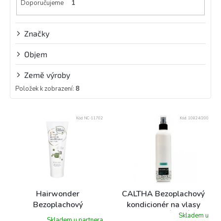
Doporučujeme
1
Značky
Objem
Země výroby
Položek k zobrazení:
8
V
Kód:
NC-11702
Kód:
10824/200
ý
p
i
s
p
r
o
Hairwonder
CALTHA Bezoplachový
d
Bezoplachový
kondicionér na vlasy
u
kondicionér pro posílení
CITRONOVÁ TRÁVA
Skladem u
Skladem u partnera
Průměrné