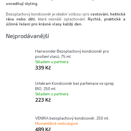
usnadňují styling
.
Bezoplachový kondicionér je ideální volbou i pro
cestování, hektická
rána nebo děti
, které nesnáší oplachování.
Rychlé, praktické a
účinné řešení pro krásné vlasy každý den.
Nejprodávanější
Hairwonder Bezoplachový kondicionér pro
posílení vlasů, 75 ml
Skladem u partnera
339 Kč
Urtekram Kondicionér bez parfemace ve spreji
BIO, 250 ml
Skladem u partnera
223 Kč
VENIRA bezoplachový kondicionér, 250 ml
Momentálně nedostupné
489 Kč