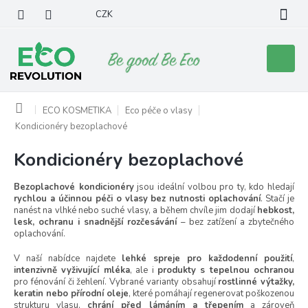
Přejít
CZK
na
obsah
Nákupní
košík
Domů
ECO KOSMETIKA
Eco péče o vlasy
Kondicionéry bezoplachové
Kondicionéry bezoplachové
Bezoplachové kondicionéry
jsou ideální volbou pro ty, kdo hledají
rychlou a účinnou péči o vlasy bez nutnosti oplachování
. Stačí je
nanést na vlhké nebo suché vlasy, a během chvíle jim dodají
hebkost,
lesk, ochranu i snadnější rozčesávání
– bez zatížení a zbytečného
oplachování.
V naší nabídce najdete
lehké spreje pro každodenní použití
,
intenzivně vyživující mléka
, ale i
produkty s tepelnou ochranou
pro fénování či žehlení. Vybrané varianty obsahují
rostlinné výtažky,
keratin nebo přírodní oleje
, které pomáhají regenerovat poškozenou
strukturu vlasu,
chrání před lámáním a třepením
a zároveň