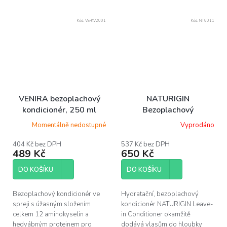
Kód:
VE-KV2001
Kód:
NT6011
VENIRA bezoplachový
NATURIGIN
kondicionér, 250 ml
Bezoplachový
kondicionér - Leave-in
Momentálně nedostupné
Vyprodáno
Conditioner 200 ml
404 Kč bez DPH
537 Kč bez DPH
489 Kč
650 Kč
DO KOŠÍKU
DO KOŠÍKU
Bezoplachový kondicionér ve
Hydratační, bezoplachový
spreji s úžasným složením
kondicionér NATURIGIN Leave-
celkem 12 aminokyselin a
in Conditioner okamžitě
hedvábným proteinem pro
dodává vlasům do hloubky