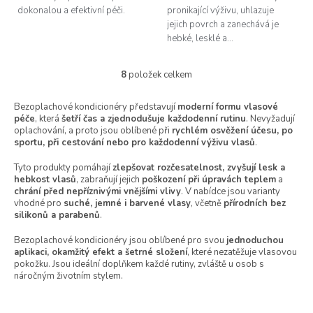
dokonalou a efektivní péči.
pronikající výživu, uhlazuje
jejich povrch a zanechává je
hebké, lesklé a...
8
položek celkem
O
v
l
Bezoplachové kondicionéry představují
moderní formu vlasové
péče
, která
šetří čas a zjednodušuje každodenní rutinu
á
. Nevyžadují
oplachování, a proto jsou oblíbené při
rychlém osvěžení účesu, po
d
sportu, při cestování nebo pro každodenní výživu vlasů
.
a
c
Tyto produkty pomáhají
zlepšovat rozčesatelnost, zvyšují lesk a
í
hebkost vlasů
, zabraňují jejich
poškození při úpravách teplem
a
p
chrání před nepříznivými vnějšími vlivy
. V nabídce jsou varianty
r
vhodné pro
suché, jemné i barvené vlasy
, včetně
přírodních bez
v
silikonů a parabenů
.
k
y
Bezoplachové kondicionéry jsou oblíbené pro svou
jednoduchou
v
aplikaci, okamžitý efekt a šetrné složení
, které nezatěžuje vlasovou
pokožku. Jsou ideální doplňkem každé rutiny, zvláště u osob s
ý
náročným životním stylem.
p
i
s