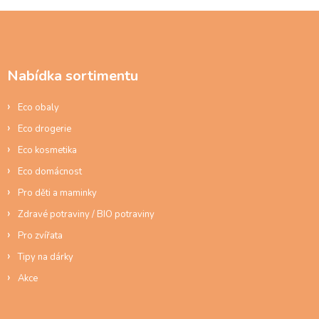
u
Z
á
p
a
Nabídka sortimentu
t
í
Eco obaly
Eco drogerie
Eco kosmetika
Eco domácnost
Pro děti a maminky
Zdravé potraviny / BIO potraviny
Pro zvířata
Tipy na dárky
Akce