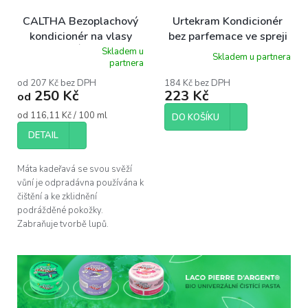
CALTHA Bezoplachový
Urtekram Kondicionér
kondicionér na vlasy
bez parfemace ve spreji
MÁTA
BIO, 250 ml
Skladem u
Skladem u partnera
Průměrné
partnera
hodnocení
produktu
od 207 Kč bez DPH
184 Kč bez DPH
250 Kč
223 Kč
je
od
5,0
Měrná
od 116,11 Kč / 100 ml
z
DO KOŠÍKU
cena:
5
DETAIL
hvězdiček.
Máta kadeřavá se svou svěží
vůní je odpradávna používána k
čištění a ke zklidnění
podrážděné pokožky.
Zabraňuje tvorbě lupů.