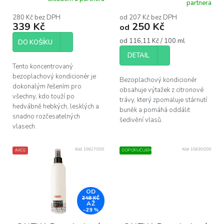
k
partnera
vlasů, 75 ml
hodnocení
t
produktu
280 Kč bez DPH
od 207 Kč bez DPH
ů
339 Kč
250 Kč
je
od
5,0
Měrná
od 116,11 Kč / 100 ml
z
DO KOŠÍKU
cena:
5
DETAIL
hvězdiček.
Tento koncentrovaný
bezoplachový kondicionér je
Bezoplachový kondicionér
dokonalým řešením pro
obsahuje výtažek z citronové
všechny, kdo touží po
trávy, který zpomaluje stárnutí
hedvábně hebkých, lesklých a
buněk a pomáhá oddálit
snadno rozčesatelných
šedivění vlasů.
vlasech.
Kód:
10827/200
Kód:
10830/200
AKCE
DOPORUČUJEME
OD
248 KČ
AŽ
–29 %