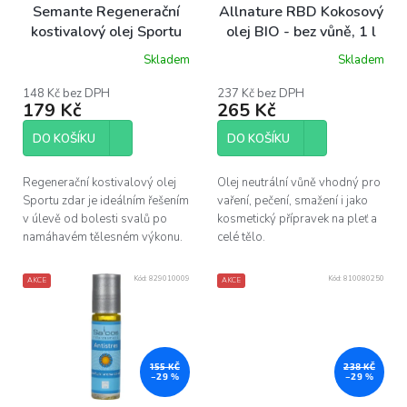
o
Semante Regenerační
Allnature RBD Kokosový
d
kostivalový olej Sportu
olej BIO - bez vůně, 1 l
u
zdar, 100ml
Skladem
Skladem
k
t
148 Kč bez DPH
237 Kč bez DPH
ů
179 Kč
265 Kč
DO KOŠÍKU
DO KOŠÍKU
Regenerační kostivalový olej
Olej neutrální vůně vhodný pro
Sportu zdar je ideálním řešením
vaření, pečení, smažení i jako
v úlevě od bolesti svalů po
kosmetický přípravek na pleť a
namáhavém tělesném výkonu.
celé tělo.
Kód:
829010009
Kód:
810080250
AKCE
AKCE
155 KČ
238 KČ
–29 %
–29 %