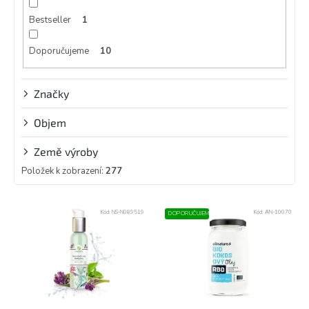
Bestseller
1
Doporučujeme
10
Značky
Objem
Země výroby
Položek k zobrazení:
277
V
Kód:
NS-N089519
Kód:
AN-10070
DOPORUČUJEME
ý
p
i
s
p
r