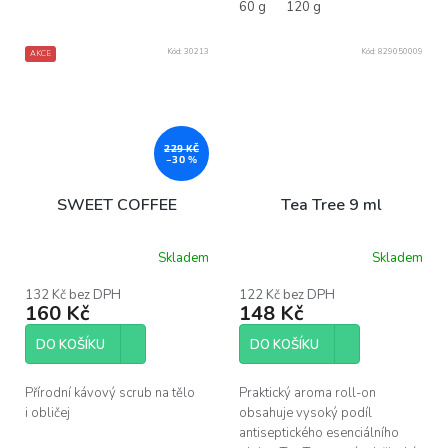
60 g
120 g
Kód:
30213
Kód:
829050009
AKCE
229 KČ
–30 %
SWEET COFFEE
Tea Tree 9 ml
Skladem
Skladem
Průměrné
Průměrné
hodnocení
hodnocení
produktu
produktu
132 Kč bez DPH
122 Kč bez DPH
160 Kč
148 Kč
je
je
5,0
5,0
z
z
DO KOŠÍKU
DO KOŠÍKU
5
5
hvězdiček.
hvězdiček.
Přírodní kávový scrub na tělo
Praktický aroma roll-on
i obličej
obsahuje vysoký podíl
antiseptického esenciálního