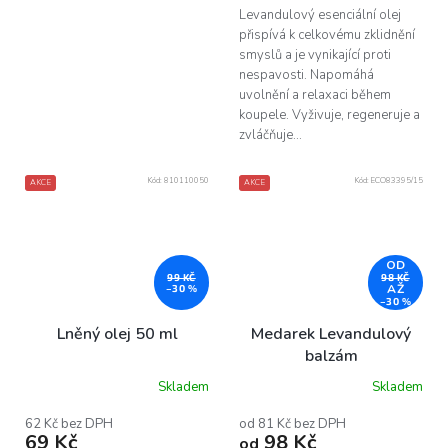
Levandulový esenciální olej
přispívá k celkovému zklidnění
smyslů a je vynikající proti
nespavosti. Napomáhá
uvolnění a relaxaci během
koupele. Vyživuje, regeneruje a
zvláčňuje...
Kód:
810110050
Kód:
ECO83395/15
AKCE
AKCE
OD
99 KČ
98 KČ
AŽ
–30 %
–30 %
Lněný olej 50 ml
Medarek Levandulový
balzám
Skladem
Skladem
Průměrné
Průměrné
hodnocení
hodnocení
produktu
produktu
62 Kč bez DPH
od 81 Kč bez DPH
69 Kč
98 Kč
je
je
od