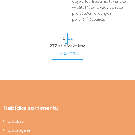
oleje z Tea Tree a má tak široké
využití. Máte ho vždy po ruce
pro ošetření drobných
poranění, štípanců...
S
1
12
t
r
277
položek celkem
O
á
v
NAHORU
n
l
k
á
o
d
v
á
a
n
c
Z
í
í
á
p
p
r
a
v
Nabídka sortimentu
t
k
í
y
Eco obaly
v
ý
Eco drogerie
p