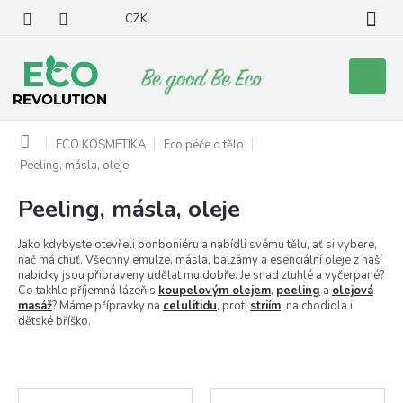
Přejít
CZK
na
obsah
Nákupní
košík
Domů
ECO KOSMETIKA
Eco péče o tělo
Peeling, másla, oleje
Peeling, másla, oleje
Jako kdybyste otevřeli bonboniéru a nabídli svému tělu, ať si vybere,
nač má chuť. Všechny emulze, másla, balzámy a esenciální oleje z naší
nabídky jsou připraveny udělat mu dobře. Je snad ztuhlé a vyčerpané?
Co takhle příjemná lázeň s
koupelovým olejem
,
peeling
a
olejová
masáž
? Máme přípravky na
celulitidu
, proti
striím
, na chodidla i
dětské bříško.