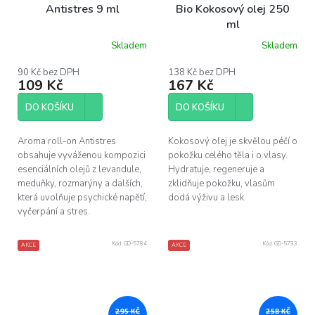
Antistres 9 ml
Bio Kokosový olej 250
ml
Skladem
Skladem
Průměrné
Průměrné
hodnocení
hodnocení
produktu
produktu
90 Kč bez DPH
138 Kč bez DPH
109 Kč
167 Kč
je
je
4,3
5,0
z
z
DO KOŠÍKU
DO KOŠÍKU
5
5
hvězdiček.
hvězdiček.
Aroma roll-on Antistres
Kokosový olej je skvělou péčí o
obsahuje vyváženou kompozici
pokožku celého těla i o vlasy.
esenciálních olejů z levandule,
Hydratuje, regeneruje a
meduňky, rozmarýny a dalších,
zklidňuje pokožku, vlasům
která uvolňuje psychické napětí,
dodá výživu a lesk.
vyčerpání a stres.
Kód:
GD-5784
Kód:
GD-5733
AKCE
AKCE
295 KČ
258 KČ