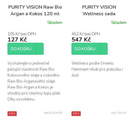
PURITY VISION Raw Bio
PURITY VISION
Argan a Kokos 120 ml
Wellness sada
Skladem
Skladem
Průměrné
hodnocení
produktu
105 Kč bez DPH
452 Kč bez DPH
127 Kč
547 Kč
je
5,0
z
DO KOŠÍKU
DO KOŠÍKU
5
hvězdiček.
Vychutnejte si jedinečné
Wellness podle Orientu:
pečující vlastnosti Raw Bio
Hammam rituál pro pokožku i
Kokosového oleje a vzácného
duši
Raw Bio Arganového oleje.
Raw Bio Argan a Kokos je
vhodný pro všechny typy pleti.
Díky vysokému...
Kód:
811030050
Kód:
1704_60
AKCE
AKCE