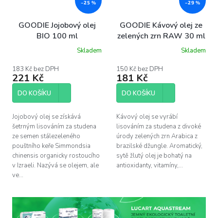
–25 %
–29 %
GOODIE Jojobový olej
GOODIE Kávový olej ze
BIO 100 ml
zelených zrn RAW 30 ml
Skladem
Skladem
183 Kč bez DPH
150 Kč bez DPH
221 Kč
181 Kč
DO KOŠÍKU
DO KOŠÍKU
Jojobový olej se získává
Kávový olej se vyrábí
šetrným lisováním za studena
lisováním za studena z divoké
ze semen stálezeleného
úrody zelených zrn Arabica z
pouštního keře Simmondsia
brazilské džungle. Aromatický,
chinensis organicky rostoucího
sytě žlutý olej je bohatý na
v Izraeli. Nazývá se olejem, ale
antioxidanty, vitamíny,...
ve...