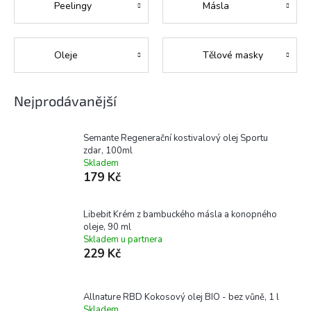
Peelingy
Másla
Oleje
Tělové masky
Nejprodávanější
Semante Regenerační kostivalový olej Sportu
zdar, 100ml
Skladem
179 Kč
Libebit Krém z bambuckého másla a konopného
oleje, 90 ml
Skladem u partnera
229 Kč
Allnature RBD Kokosový olej BIO - bez vůně, 1 l
Skladem