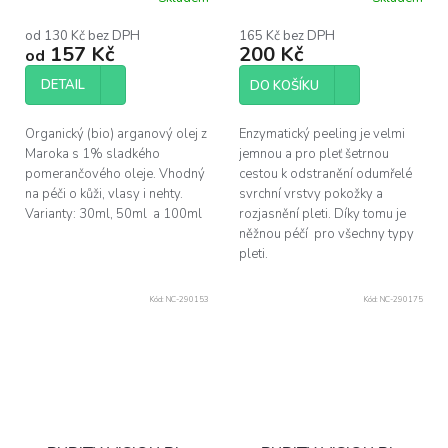
hodnocení
produktu
od 130 Kč bez DPH
165 Kč bez DPH
157 Kč
200 Kč
je
od
5,0
z
DETAIL
DO KOŠÍKU
5
hvězdiček.
Organický (bio) arganový olej z
Enzymatický peeling je velmi
Maroka s 1% sladkého
jemnou a pro pleť šetrnou
pomerančového oleje. Vhodný
cestou k odstranění odumřelé
na péči o kůži, vlasy i nehty.
svrchní vrstvy pokožky a
Varianty: 30ml, 50ml a 100ml
rozjasnění pleti. Díky tomu je
něžnou péčí pro všechny typy
pleti.
Kód:
NC-290153
Kód:
NC-290175