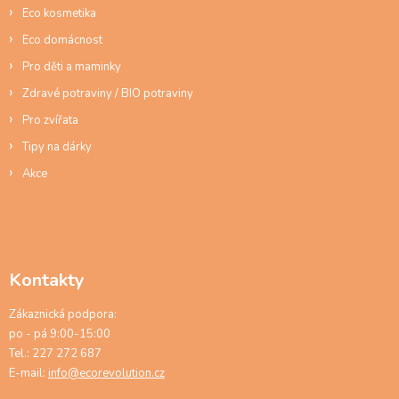
Eco kosmetika
i
s
Eco domácnost
u
Pro děti a maminky
Zdravé potraviny / BIO potraviny
Pro zvířata
Tipy na dárky
Akce
Kontakty
Zákaznická podpora:
po - pá 9:00-15:00
Tel.: 227 272 687
E-mail:
info@ecorevolution.cz