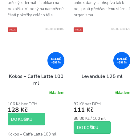
určený k dermální aplikaci na
antioxidanty, a přispívá tak k
pokožku. Vhodný na namožené
boji proti předčasnému stárnutí
části pokožky celého těla.
organismu.
Kód:
813010100
Kód:
881080125
AKCE
AKCE
183 KČ
159 KČ
–30 %
–30 %
Kokos – Caffe Latte 100
Levandule 125 ml
ml
Skladem
Skladem
Průměrné
Průměrné
hodnocení
hodnocení
produktu
produktu
106 Kč bez DPH
92 Kč bez DPH
128 Kč
111 Kč
je
je
5,0
5,0
Měrná
88,80 Kč / 100 ml
z
z
DO KOŠÍKU
cena:
5
5
DO KOŠÍKU
hvězdiček.
hvězdiček.
Kokos – Caffe Latte 100 ml