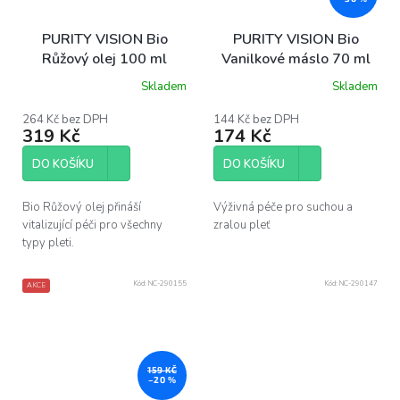
PURITY VISION Bio
PURITY VISION Bio
Růžový olej 100 ml
Vanilkové máslo 70 ml
Skladem
Skladem
Průměrné
hodnocení
produktu
264 Kč bez DPH
144 Kč bez DPH
319 Kč
174 Kč
je
5,0
z
DO KOŠÍKU
DO KOŠÍKU
5
hvězdiček.
Bio Růžový olej přináší
Výživná péče pro suchou a
vitalizující péči pro všechny
zralou pleť
typy pleti.
Kód:
NC-290155
Kód:
NC-290147
AKCE
159 KČ
–20 %