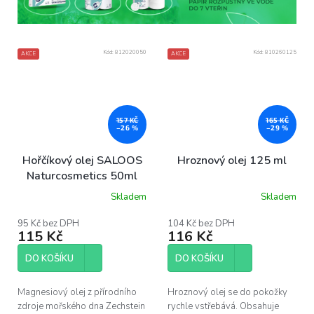
Kód:
812020050
Kód:
810260125
AKCE
AKCE
157 KČ
165 KČ
–26 %
–29 %
Hořčíkový olej SALOOS
Hroznový olej 125 ml
Naturcosmetics 50ml
Skladem
Skladem
Průměrné
hodnocení
produktu
95 Kč bez DPH
104 Kč bez DPH
115 Kč
116 Kč
je
5,0
z
DO KOŠÍKU
DO KOŠÍKU
5
hvězdiček.
Magnesiový olej z přírodního
Hroznový olej se do pokožky
zdroje mořského dna Zechstein
rychle vstřebává. Obsahuje