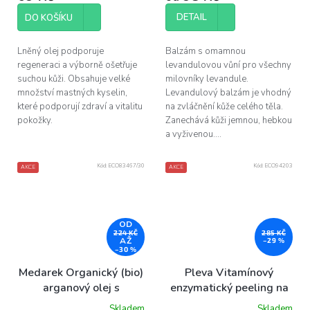
5,0
5,0
z
z
DETAIL
DO KOŠÍKU
5
5
hvězdiček.
hvězdiček.
Lněný olej podporuje
Balzám s omamnou
regeneraci a výborně ošetřuje
levandulovou vůní pro všechny
suchou kůži. Obsahuje velké
milovníky levandule.
množství mastných kyselin,
Levandulový balzám je vhodný
které podporují zdraví a vitalitu
na zvláčnění kůže celého těla.
pokožky.
Zanechává kůži jemnou, hebkou
a vyživenou....
Kód:
ECO83467/30
Kód:
ECO94203
AKCE
AKCE
OD
224 KČ
285 KČ
AŽ
–29 %
–30 %
Medarek Organický (bio)
Pleva Vitamínový
arganový olej s
enzymatický peeling na
pomerančovým olejem
pleť, 50 g
Skladem
Skladem
Průměrné