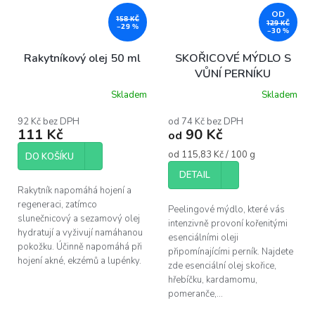
OD
158 KČ
129 KČ
–29 %
–30 %
Rakytníkový olej 50 ml
SKOŘICOVÉ MÝDLO S
VŮNÍ PERNÍKU
Skladem
Skladem
Průměrné
Průměrné
hodnocení
hodnocení
produktu
produktu
92 Kč bez DPH
od 74 Kč bez DPH
111 Kč
90 Kč
je
je
od
5,0
5,0
Měrná
od 115,83 Kč / 100 g
z
z
DO KOŠÍKU
cena:
5
5
DETAIL
hvězdiček.
hvězdiček.
Rakytník napomáhá hojení a
regeneraci, zatímco
Peelingové mýdlo, které vás
slunečnicový a sezamový olej
intenzivně provoní kořenitými
hydratují a vyživují namáhanou
esenciálními oleji
pokožku. Účinně napomáhá při
připomínajícími perník. Najdete
hojení akné, ekzémů a lupénky.
zde esenciální olej skořice,
hřebíčku, kardamomu,
pomeranče,...