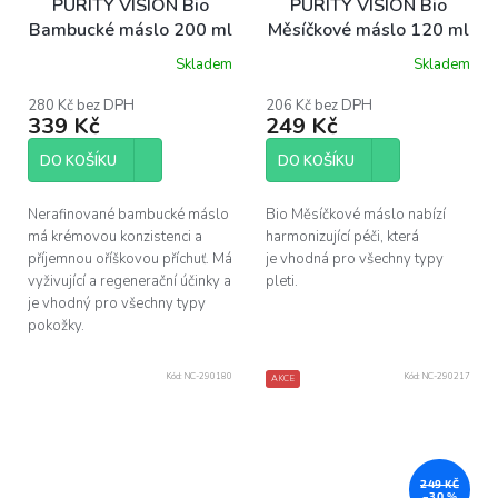
PURITY VISION Bio
PURITY VISION Bio
Bambucké máslo 200 ml
Měsíčkové máslo 120 ml
- kosmetika
Skladem
Skladem
Průměrné
hodnocení
produktu
280 Kč bez DPH
206 Kč bez DPH
339 Kč
249 Kč
je
5,0
z
DO KOŠÍKU
DO KOŠÍKU
5
hvězdiček.
Nerafinované bambucké máslo
Bio Měsíčkové máslo nabízí
má krémovou konzistenci a
harmonizující péči, která
příjemnou oříškovou příchuť. Má
je vhodná pro všechny typy
vyživující a regenerační účinky a
pleti.
je vhodný pro všechny typy
pokožky.
Kód:
NC-290180
Kód:
NC-290217
AKCE
249 KČ
–30 %