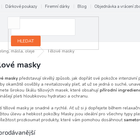
Dárkové poukazy
Firemní dárky
Blog
Objednávka a vrácení zb
HLEDAT
ling, másla, oleje
Tělové masky
lové masky
vé masky
představují skvělý způsob, jak dopřát své pokožce intenzivní p
aby okamžitě osvěžily a revitalizovaly pleť, ať už se jedná o suché, un
nete širokou škálu tělových masek, které obsahují
přírodní ingredien
řinášejí pleti hloubkovou hydrataci a ochranu.
tí tělové masky je snadné a rychlé. Ať už si ji dopřejete během relaxačn
itou úlevu a hebkost pokožky. Masky jsou ideální pro všechny typy ple
příležitost prozkoumat produkty, které vám pomohou dosáhnout
sameto
prodávanější