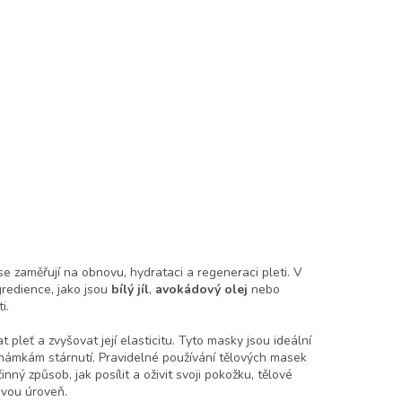
se zaměřují na obnovu, hydrataci a regeneraci pleti. V
gredience, jako jsou
bílý jíl
,
avokádový olej
nebo
i.
leť a zvyšovat její elasticitu. Tyto masky jsou ideální
 známkám stárnutí. Pravidelné používání tělových masek
ný způsob, jak posílit a oživit svoji pokožku, tělové
ovou úroveň.