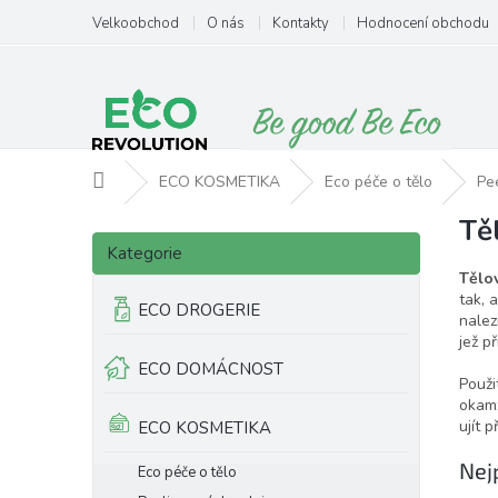
Přejít
Velkoobchod
O nás
Kontakty
Hodnocení obchodu
na
obsah
Domů
ECO KOSMETIKA
Eco péče o tělo
Pee
Tě
P
Přeskočit
o
Kategorie
kategorie
s
Tělo
t
tak, 
ECO DROGERIE
nalez
r
jež p
a
ECO DOMÁCNOST
n
Použi
n
okamž
í
ujít 
ECO KOSMETIKA
p
Nej
a
Eco péče o tělo
n