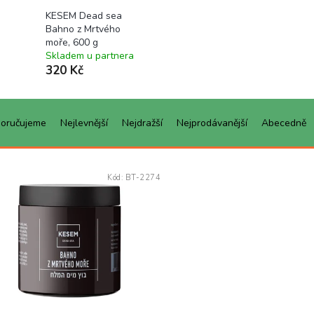
KESEM Dead sea
Bahno z Mrtvého
moře, 600 g
Skladem u partnera
320 Kč
oručujeme
Nejlevnější
Nejdražší
Nejprodávanější
Abecedně
Kód:
BT-2274