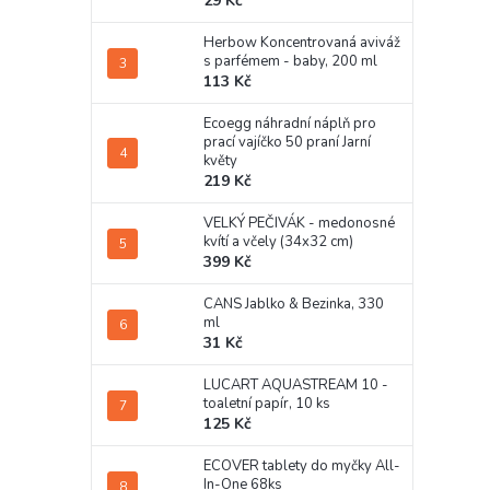
29 Kč
Herbow Koncentrovaná aviváž
s parfémem - baby, 200 ml
113 Kč
Ecoegg náhradní náplň pro
prací vajíčko 50 praní Jarní
květy
219 Kč
VELKÝ PEČIVÁK - medonosné
kvítí a včely (34x32 cm)
399 Kč
CANS Jablko & Bezinka, 330
ml
31 Kč
LUCART AQUASTREAM 10 -
toaletní papír, 10 ks
125 Kč
ECOVER tablety do myčky All-
In-One 68ks