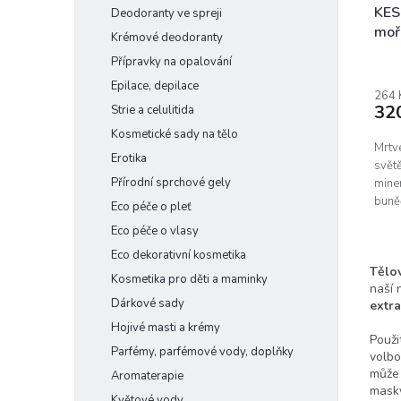
k
KES
Deodoranty ve spreji
t
moř
Krémové deodoranty
ů
Přípravky na opalování
Epilace, depilace
264 
32
Strie a celulitida
Kosmetické sady na tělo
Mrtv
Erotika
světě
Přírodní sprchové gely
mine
buně
Eco péče o pleť
Eco péče o vlasy
Eco dekorativní kosmetika
Tělo
Kosmetika pro děti a maminky
naší 
Dárkové sady
extra
Hojivé masti a krémy
Použi
Parfémy, parfémové vody, doplňky
volbo
může 
Aromaterapie
masky
Květové vody