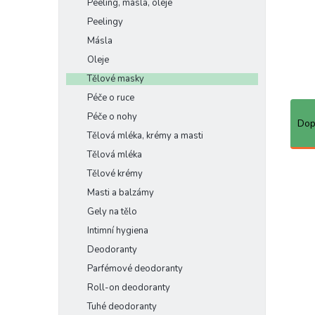
Peeling, másla, oleje
e
Peelingy
l
Másla
Oleje
Tělové masky
Péče o ruce
Ř
Péče o nohy
a
Dop
z
Tělová mléka, krémy a masti
e
Tělová mléka
n
V
Tělové krémy
í
ý
Masti a balzámy
p
p
Gely na tělo
r
i
o
s
Intimní hygiena
d
p
Deodoranty
u
r
Parfémové deodoranty
k
o
Roll-on deodoranty
t
d
ů
u
Tuhé deodoranty