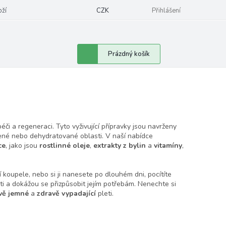
oží
CZK
Přihlášení
Nákupní
Prázdný košík
košík
éči a regeneraci. Tyto vyživující přípravky jsou navrženy
avené nebo dehydratované oblasti. V naší nabídce
ce
, jako jsou
rostlinné oleje
,
extrakty z bylin
a
vitamíny
,
í koupele, nebo si ji nanesete po dlouhém dni, pocítíte
ti a dokážou se přizpůsobit jejím potřebám. Nenechte si
vě jemné
a
zdravě vypadající
pleti.