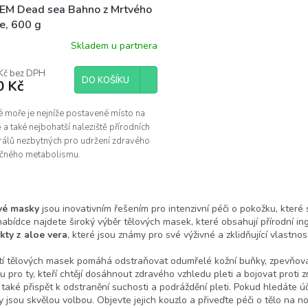
EM Dead sea Bahno z Mrtvého
e, 600 g
Skladem u partnera
Kč bez DPH
DO KOŠÍKU
0 Kč
é moře je nejníže postavené místo na
 a také nejbohatší naleziště přírodních
rálů nezbytných pro udržení zdravého
čného metabolismu.
O
v
vé masky
jsou inovativním řešením pro intenzivní péči o pokožku, které 
l
nabídce najdete široký výběr tělových masek, které obsahují přírodní in
á
kty z aloe vera
, které jsou známy pro své výživné a zklidňující vlastnost
d
a
tí tělových masek pomáhá odstraňovat odumřelé kožní buňky, zpevňovat p
c
u pro ty, kteří chtějí dosáhnout zdravého vzhledu pleti a bojovat proti
í
také přispět k odstranění suchosti a podráždění pleti. Pokud hledáte účin
p
 jsou skvělou volbou. Objevte jejich kouzlo a přiveďte péči o tělo na n
r