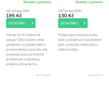
Skladem u partnera
Skladem u partnera
161 Kč bez DPH
107 Kč bez DPH
195 Kč
130 Kč
DO KOŠÍKU
DO KOŠÍKU
Vzorek 10 ml. Intenzivně
Podporuje ochrannou funkci
pečující CBD balzám vznikl
kůže, je ideální pro každodenní
především za účelem péče o
péči o pokožku celého těla a
problematickou pokožku, kdy
nehtová lůžka.
poskytuje úlevu při kožních
problémech a důležitou
podporu obranných a...
Kód:
775100050
Kód:
ZM-P30145