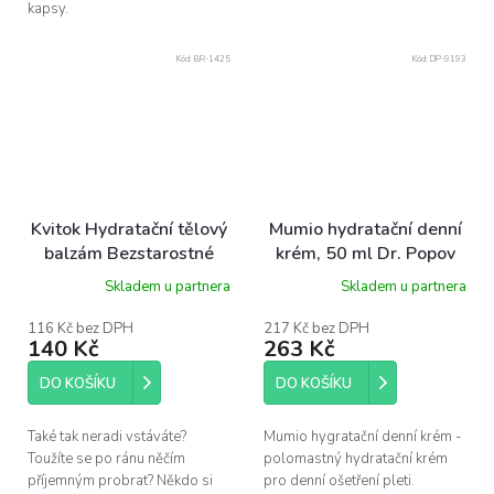
kapsy.
Kód:
BR-1425
Kód:
DP-9193
Kvitok Hydratační tělový
Mumio hydratační denní
balzám Bezstarostné
krém, 50 ml Dr. Popov
ráno- květiny a citrusy,
Skladem u partnera
Skladem u partnera
40 g
116 Kč bez DPH
217 Kč bez DPH
140 Kč
263 Kč
DO KOŠÍKU
DO KOŠÍKU
Také tak neradi vstáváte?
Mumio hygratační denní krém -
Toužíte se po ránu něčím
polomastný hydratační krém
příjemným probrat? Někdo si
pro denní ošetření pleti.