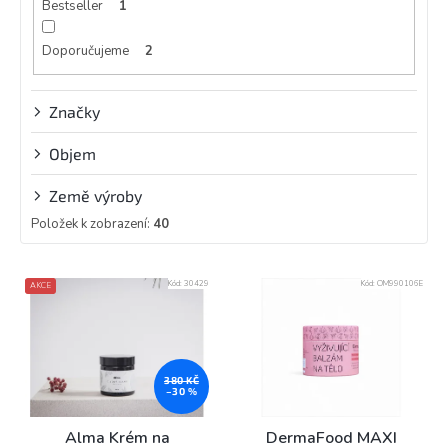
Bestseller
1
Doporučujeme
2
Značky
Objem
Země výroby
Položek k zobrazení:
40
V
Kód:
30429
Kód:
OM990106E
AKCE
ý
p
i
s
p
380 KČ
–30 %
r
o
Alma Krém na
DermaFood MAXI