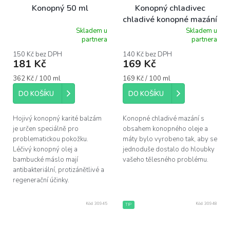
Konopný 50 ml
Konopný chladivec
chladivé konopné mazání
100 ml
Skladem u
Skladem u
Průměrné
Průměrné
partnera
partnera
hodnocení
hodnocení
produktu
produktu
150 Kč bez DPH
140 Kč bez DPH
181 Kč
169 Kč
je
je
5,0
5,0
Měrná
Měrná
362 Kč / 100 ml
169 Kč / 100 ml
z
z
cena:
cena:
5
5
DO KOŠÍKU
DO KOŠÍKU
hvězdiček.
hvězdiček.
Hojivý konopný karité balzám
Konopné chladivé mazání s
je určen speciálně pro
obsahem konopného oleje a
problematickou pokožku.
máty bylo vyrobeno tak, aby se
Léčivý konopný olej a
jednoduše dostalo do hloubky
bambucké máslo mají
vašeho tělesného problému.
antibakteriální, protizánětlivé a
regenerační účinky.
Kód:
30945
Kód:
30948
TIP