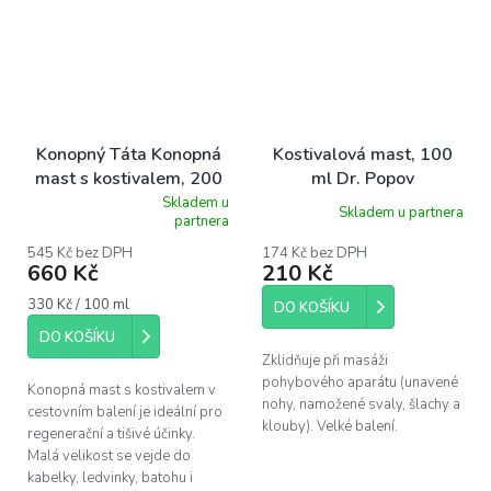
Konopný Táta Konopná
Kostivalová mast, 100
mast s kostivalem, 200
ml Dr. Popov
ml
Skladem u
Skladem u partnera
Průměrné
partnera
hodnocení
produktu
545 Kč bez DPH
174 Kč bez DPH
660 Kč
210 Kč
je
5,0
Měrná
330 Kč / 100 ml
z
DO KOŠÍKU
cena:
5
DO KOŠÍKU
hvězdiček.
Zklidňuje při masáži
pohybového aparátu (unavené
Konopná mast s kostivalem v
nohy, namožené svaly, šlachy a
cestovním balení je ideální pro
klouby). Velké balení.
regenerační a tišivé účinky.
Malá velikost se vejde do
kabelky, ledvinky, batohu i