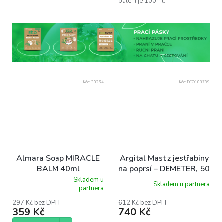
balení je 100ml.
Kód:
30264
Kód:
ECO108799
Almara Soap MIRACLE
Argital Mast z jestřabiny
BALM 40ml
na poprsí – DEMETER, 50
ml
Skladem u
Skladem u partnera
Průměrné
partnera
hodnocení
produktu
297 Kč bez DPH
612 Kč bez DPH
359 Kč
740 Kč
je
5,0