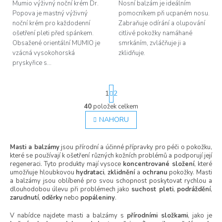
Mumio výživný noční krém Dr.
Nosní balzám je ideálním
Popova je mastný výživný
pomocníkem při ucpaném nosu.
noční krém pro každodenní
Zabraňuje odírání a olupování
ošetření pleti před spánkem.
citlivé pokožky namáhané
Obsažené orientální MUMIO je
smrkáním, zvláčňuje ji a
vzácná vysokohorská
zklidňuje.
pryskyřice s...
S
1
2
t
r
40
položek celkem
O
á
v
NAHORU
n
l
k
á
o
Masti a balzámy
jsou přírodní a účinné přípravky pro péči o pokožku,
d
v
které se používají k ošetření různých kožních problémů a podporují její
á
a
regeneraci. Tyto produkty mají vysoce
koncentrované složení
, které
n
c
umožňuje hloubkovou
hydrataci
,
zklidnění
a
ochranu
pokožky. Masti
í
í
a balzámy jsou oblíbené pro svou schopnost poskytovat rychlou a
p
dlouhodobou úlevu při problémech jako
suchost pleti
,
podráždění
,
r
zarudnutí
,
oděrky
nebo
popáleniny
.
v
k
V nabídce najdete masti a balzámy s
přírodními složkami
, jako je