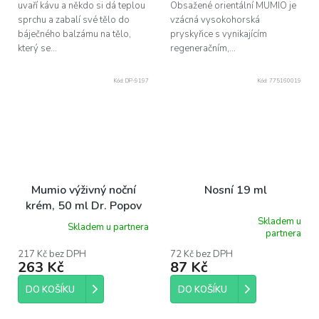
uvaří kávu a někdo si dá teplou
Obsažené orientální MUMIO je
sprchu a zabalí své tělo do
vzácná vysokohorská
báječného balzámu na tělo,
pryskyřice s vynikajícím
který se...
regeneračním,...
Kód:
DP-9197
Kód:
775160019
Mumio výživný noční
Nosní 19 ml
krém, 50 ml Dr. Popov
Skladem u
Skladem u partnera
Průměrné
partnera
hodnocení
produktu
217 Kč bez DPH
72 Kč bez DPH
263 Kč
87 Kč
je
5,0
z
DO KOŠÍKU
DO KOŠÍKU
5
hvězdiček.