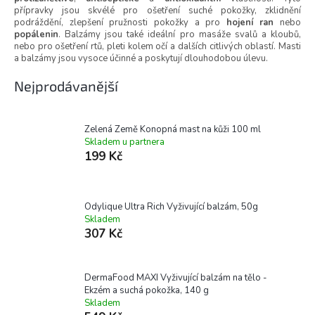
přípravky jsou skvélé pro ošetření suché pokožky, zklidnění
podráždění, zlepšení pružnosti pokožky a pro
hojení ran
nebo
popálenin
. Balzámy jsou také ideální pro masáže svalů a kloubů,
nebo pro ošetření rtů, pleti kolem očí a dalších citlivých oblastí. Masti
a balzámy jsou vysoce účinné a poskytují dlouhodobou úlevu.
Nejprodávanější
Zelená Země Konopná mast na kůži 100 ml
Skladem u partnera
199 Kč
Odylique Ultra Rich Vyživující balzám, 50g
Skladem
307 Kč
DermaFood MAXI Vyživující balzám na tělo -
Ekzém a suchá pokožka, 140 g
Skladem