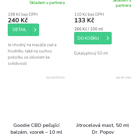
Skladem u
Skladem u partnera
Průměrné
partnera
hodnocení
produktu
198 Kč bez DPH
110 Kč bez DPH
240 Kč
133 Kč
je
5,0
Měrná
266 Kč / 100 ml
DETAIL
z
cena:
5
DO KOŠÍKU
hvězdiček.
Je vhodný na masáže zad a
hrudníku, také na suchou
Eukalyptový 50 ml
pokožku se sklonem ke
svědivosti.
Kód:
GD-P00552
Kód:
DP-9584
Goodie CBD pečující
Jitrocelová mast, 50 ml
balzám, vzorek – 10 ml
Dr. Popov