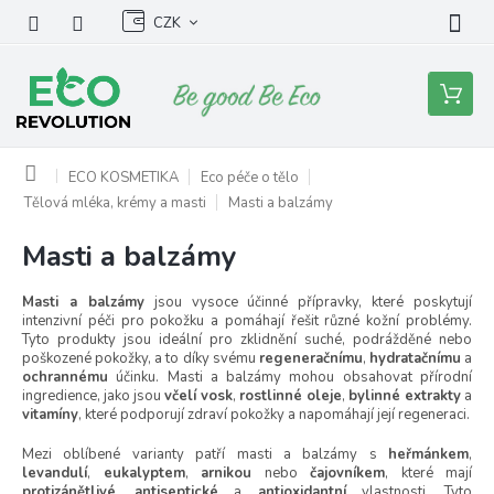
Přejít
CZK
na
obsah
Nákupní
košík
Domů
ECO KOSMETIKA
Eco péče o tělo
Tělová mléka, krémy a masti
Masti a balzámy
Masti a balzámy
Masti a balzámy
jsou vysoce účinné přípravky, které poskytují
intenzivní péči pro pokožku a pomáhají řešit různé kožní problémy.
Tyto produkty jsou ideální pro zklidnění suché, podrážděné nebo
poškozené pokožky, a to díky svému
regeneračnímu
,
hydratačnímu
a
ochrannému
účinku. Masti a balzámy mohou obsahovat přírodní
ingredience, jako jsou
včelí vosk
,
rostlinné oleje
,
bylinné extrakty
a
vitamíny
, které podporují zdraví pokožky a napomáhají její regeneraci.
Mezi oblíbené varianty patří masti a balzámy s
heřmánkem
,
levandulí
,
eukalyptem
,
arnikou
nebo
čajovníkem
, které mají
protizánětlivé
,
antiseptické
a
antioxidantní
vlastnosti. Tyto