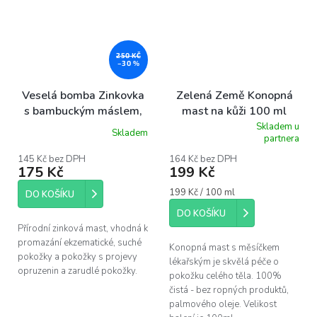
250 KČ
–30 %
Veselá bomba Zinkovka
Zelená Země Konopná
s bambuckým máslem,
mast na kůži 100 ml
100ml
Skladem u
Skladem
Průměrné
partnera
hodnocení
produktu
145 Kč bez DPH
164 Kč bez DPH
175 Kč
199 Kč
je
5,0
Měrná
199 Kč / 100 ml
z
DO KOŠÍKU
cena:
5
DO KOŠÍKU
hvězdiček.
Přírodní zinková mast, vhodná k
promazání ekzematické, suché
Konopná mast s měsíčkem
pokožky a pokožky s projevy
lékařským je skvělá péče o
opruzenin a zarudlé pokožky.
pokožku celého těla. 100%
čistá - bez ropných produktů,
palmového oleje. Velikost