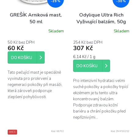
–29 %
–30 %
GREŠÍK Arniková mast,
Odylique Ultra Rich
50 ml
Vyživující balzám, 50g
Skladem
Skladem
50 Kč bez DPH
254 Kč bez DPH
60 Kč
307 Kč
Měrná
6,14 Kč / 1 g
DO KOŠÍKU
cena:
DO KOŠÍKU
Tato pečující mast je speciálně
vyvinuta pro prokrvení a
Pro intenzivní hydrataci velmi
regeneraci pokožky při masáži,
suché pokožky a pokožky trpící
která zároveň podporuje
ekzémem je tu tento ultra
zlepšení pohyblivosti.
koncentrovaný balzám.
Podporuje zdravou kožní
bariéru a chrání pokožku před
nepříznivými...
Kód:
VB702
Kód:
ZM-P30252
AKCE