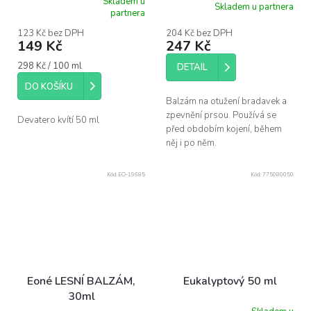
Skladem u
Skladem u partnera
Průměrné
partnera
hodnocení
produktu
123 Kč bez DPH
204 Kč bez DPH
149 Kč
247 Kč
je
5,0
Měrná
298 Kč / 100 ml
z
DETAIL
cena:
5
DO KOŠÍKU
hvězdiček.
Balzám na otužení bradavek a
zpevnění prsou. Používá se
Devatero kvítí 50 ml
před obdobím kojení, během
něj i po něm.
Kód:
EO-19685
Kód:
775080050
Eoné LESNÍ BALZÁM,
Eukalyptový 50 ml
30ml