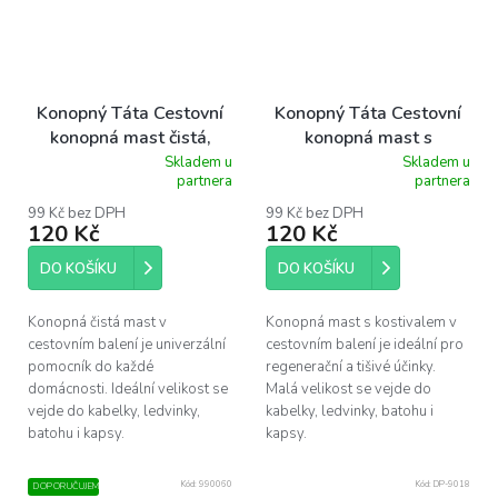
Konopný Táta Cestovní
Konopný Táta Cestovní
konopná mast čistá,
konopná mast s
15ml
kostivalem, 15ml
Skladem u
Skladem u
Průměrné
Průměrné
partnera
partnera
hodnocení
hodnocení
produktu
produktu
99 Kč bez DPH
99 Kč bez DPH
120 Kč
120 Kč
je
je
5,0
5,0
z
z
DO KOŠÍKU
DO KOŠÍKU
5
5
hvězdiček.
hvězdiček.
Konopná čistá mast v
Konopná mast s kostivalem v
cestovním balení je univerzální
cestovním balení je ideální pro
pomocník do každé
regenerační a tišivé účinky.
domácnosti. Ideální velikost se
Malá velikost se vejde do
vejde do kabelky, ledvinky,
kabelky, ledvinky, batohu i
batohu i kapsy.
kapsy.
Kód:
990060
Kód:
DP-9018
DOPORUČUJEME