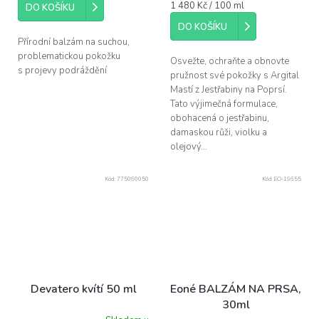
Měrná
1 480 Kč / 100 ml
z
DO KOŠÍKU
cena:
5
DO KOŠÍKU
hvězdiček.
Přírodní balzám na suchou,
problematickou pokožku
Osvežte, ochraňte a obnovte
s projevy podráždění
pružnost své pokožky s Argital
Mastí z Jestřabiny na Poprsí.
Tato výjimečná formulace,
obohacená o jestřabinu,
damaskou růži, violku a
olejový...
Kód:
775060050
Kód:
EO-19655
Devatero kvítí 50 ml
Eoné BALZÁM NA PRSA,
30ml