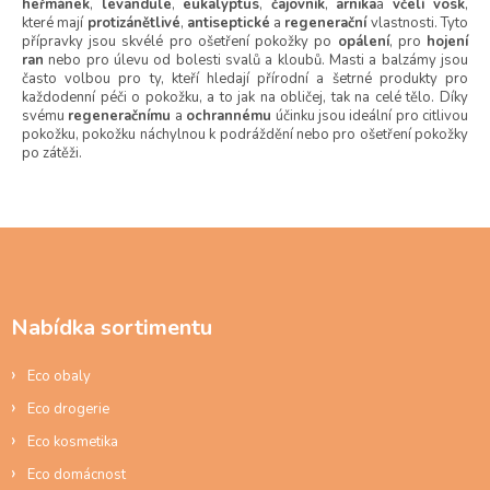
y
heřmánek
,
levandule
,
eukalyptus
,
čajovník
,
arnika
a
včelí vosk
,
v
které mají
protizánětlivé
,
antiseptické
a
regenerační
vlastnosti. Tyto
přípravky jsou skvélé pro ošetření pokožky po
opálení
, pro
hojení
ý
ran
nebo pro úlevu od bolesti svalů a kloubů. Masti a balzámy jsou
p
často volbou pro ty, kteří hledají přírodní a šetrné produkty pro
i
každodenní péči o pokožku, a to jak na obličej, tak na celé tělo. Díky
s
svému
regeneračnímu
a
ochrannému
účinku jsou ideální pro citlivou
u
pokožku, pokožku náchylnou k podráždění nebo pro ošetření pokožky
po zátěži.
Z
á
p
a
Nabídka sortimentu
t
í
Eco obaly
Eco drogerie
Eco kosmetika
Eco domácnost