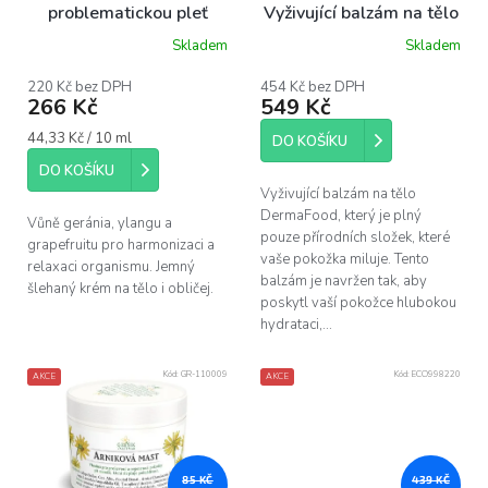
d
problematickou pleť
Vyživující balzám na tělo
u
“Divoký Ylang”, 60ml
- Ekzém a suchá
Skladem
Skladem
k
Průměrné
pokožka, 140 g
hodnocení
t
produktu
220 Kč bez DPH
454 Kč bez DPH
ů
266 Kč
549 Kč
je
5,0
Měrná
44,33 Kč / 10 ml
z
DO KOŠÍKU
cena:
5
DO KOŠÍKU
hvězdiček.
Vyživující balzám na tělo
DermaFood, který je plný
Vůně geránia, ylangu a
pouze přírodních složek, které
grapefruitu pro harmonizaci a
vaše pokožka miluje. Tento
relaxaci organismu. Jemný
balzám je navržen tak, aby
šlehaný krém na tělo i obličej.
poskytl vaší pokožce hlubokou
hydrataci,...
Kód:
GR-110009
Kód:
ECO998220
AKCE
AKCE
85 KČ
439 KČ