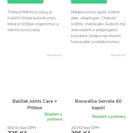
Tinktura Nefritový závoj je
Metabolismus lipidů, funkce
tradiční čínská bylinná směs,
jater, adaptogen. Chebule
která pročišťuje organismus a
srdčitá, známá jako Guduchi má
otevírá nosní cesty.
antioxidační a adaptogenní
působení, podporuje imunitu,
funkce jater a metabolismus...
Kód:
GF30103
Kód:
GF30105
Balíček Joints Care +
Boswellia Serrata 60
Pillbox
kapslí
Skladem u
Skladem u partnera
Průměrné
partnera
hodnocení
produktu
656 Kč bez DPH
263 Kč bez DPH
je