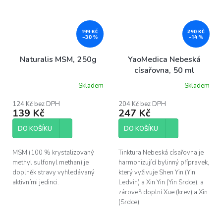
199 KČ
290 KČ
–30 %
–14 %
Naturalis MSM, 250g
YaoMedica Nebeská
císařovna, 50 ml
Skladem
Skladem
124 Kč bez DPH
204 Kč bez DPH
139 Kč
247 Kč
DO KOŠÍKU
DO KOŠÍKU
MSM (100 % krystalizovaný
Tinktura Nebeská císařovna je
methyl sulfonyl methan) je
harmonizující bylinný přípravek,
doplněk stravy vyhledávaný
který vyživuje Shen Yin (Yin
aktivními jedinci.
Ledvin) a Xin Yin (Yin Srdce), a
zároveň doplní Xue (krev) a Xin
(Srdce).