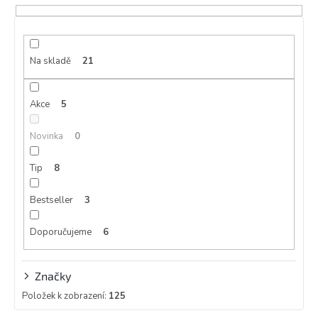
p
r
o
d
Na skladě
21
u
k
Akce
5
t
ů
Novinka
0
Tip
8
Bestseller
3
Doporučujeme
6
Značky
Položek k zobrazení:
125