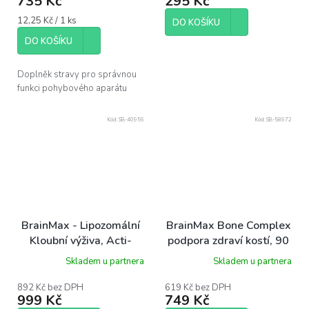
735 Kč
295 Kč
5,0
Měrná
12,25 Kč / 1 ks
z
DO KOŠÍKU
cena:
5
DO KOŠÍKU
hvězdiček.
Doplněk stravy pro správnou
funkci pohybového aparátu
Kód:
SB-40956
Kód:
SB-58972
BrainMax - Lipozomální
BrainMax Bone Complex
Kloubní výživa, Acti-
podpora zdraví kostí, 90
Joint®, 250 ml
rostlinných kapslí
Skladem u partnera
Skladem u partnera
892 Kč bez DPH
619 Kč bez DPH
999 Kč
749 Kč