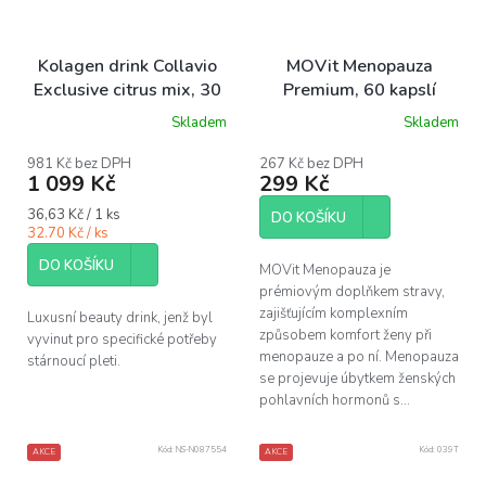
Kolagen drink Collavio
MOVit Menopauza
Exclusive citrus mix, 30
Premium, 60 kapslí
ks
Skladem
Skladem
Průměrné
hodnocení
produktu
981 Kč bez DPH
267 Kč bez DPH
1 099 Kč
299 Kč
je
5,0
Měrná
36,63 Kč / 1 ks
z
DO KOŠÍKU
cena:
32.70 Kč / ks
5
hvězdiček.
DO KOŠÍKU
MOVit Menopauza je
prémiovým doplňkem stravy,
zajišťujícím komplexním
Luxusní beauty drink, jenž byl
způsobem komfort ženy při
vyvinut pro specifické potřeby
menopauze a po ní. Menopauza
stárnoucí pleti.
se projevuje úbytkem ženských
pohlavních hormonů s...
Kód:
NS-N087554
Kód:
039T
AKCE
AKCE