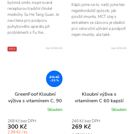
bylinná směs inspirovaná
Kápli jsme na to, našli jsme ten
recepturou tradiční čínské
nejjednodušší způsob, jak
medicíny Su He Tang Guan. Je
posílit imunitu. MCT olej s
navržena pro podporu
extraktem ze zázvoru je ideální
pohybového aparátu při
pro celoroční užívání a podpoří
problémech s Fu Xie...
nejen imunitu, ale také...
Kód:
GF300045
Kód:
GF30045
AKCE
375 KČ
–20 %
GreenFoof Kloubní
Kloubní výživa s
výživa s vitamínem C, 90
vitamínem C 60 kapslí
ks
Skladem
Skladem
Průměrné
hodnocení
produktu
268 Kč bez DPH
240 Kč bez DPH
300 Kč
269 Kč
je
5,0
2.98 Kč / ks