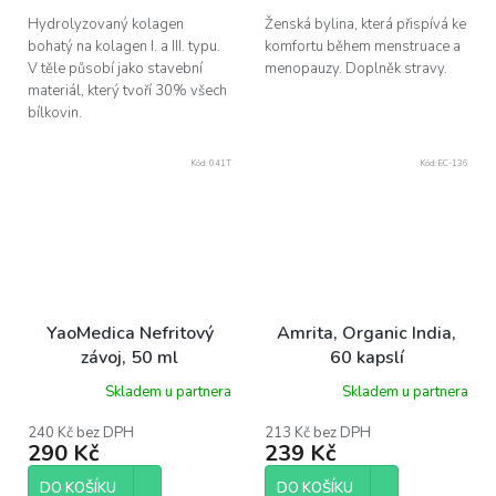
Hydrolyzovaný kolagen
Ženská bylina, která přispívá ke
bohatý na kolagen I. a III. typu.
komfortu během menstruace a
V těle působí jako stavební
menopauzy. Doplněk stravy.
materiál, který tvoří 30% všech
bílkovin.
Kód:
041T
Kód:
EC-136
YaoMedica Nefritový
Amrita, Organic India,
závoj, 50 ml
60 kapslí
Skladem u partnera
Skladem u partnera
240 Kč bez DPH
213 Kč bez DPH
290 Kč
239 Kč
DO KOŠÍKU
DO KOŠÍKU