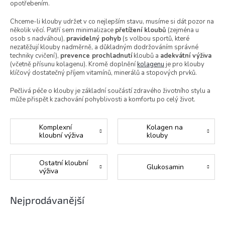
opotřebením.
Chceme-li klouby udržet v co nejlepším stavu, musíme si dát pozor na
několik věcí. Patří sem minimalizace
přetížení kloubů
(zejména u
osob s nadváhou),
pravidelný pohyb
(s volbou sportů, které
nezatěžují klouby nadměrně, a důkladným dodržováním správné
techniky cvičení),
prevence prochladnutí
kloubů a
adekvátní výživa
(včetně přísunu kolagenu). Kromě doplnění
kolagenu
je pro klouby
klíčový dostatečný příjem vitamínů, minerálů a stopových prvků.
Pečlivá péče o klouby je základní součástí zdravého životního stylu a
může přispět k zachování pohyblivosti a komfortu po celý život.
Komplexní
Kolagen na
kloubní výživa
klouby
Ostatní kloubní
Glukosamin
výživa
Nejprodávanější