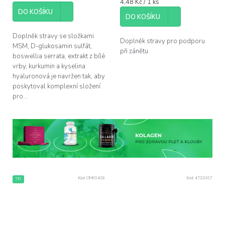
Měrná
4,48 Kč / 1 ks
z
cena:
5
DO KOŠÍKU
DO KOŠÍKU
hvězdiček.
Doplněk stravy se složkami
Doplněk stravy pro podporu
MSM, D-glukosamin sulfát,
při zánětu
boswellia serrata, extrakt z bílé
vrby, kurkumin a kyselina
hyaluronová je navržen tak, aby
poskytoval komplexní složení
pro...
Kód:
OM69428
Kód:
4733367
TIP