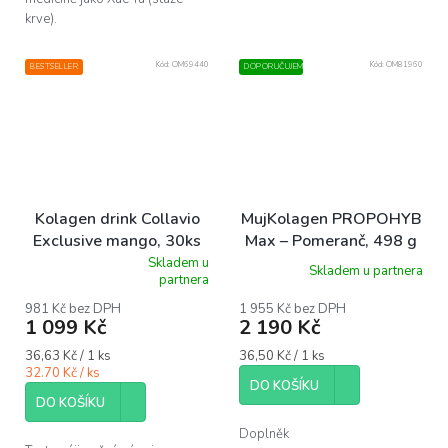
krve).
Kód:
OM69440
Kód:
OM81960
BESTSELLER
DOPORUČUJEME
Kolagen drink Collavio
MujKolagen PROPOHYB
Exclusive mango, 30ks
Max – Pomeranč, 498 g
Skladem u
Skladem u partnera
Průměrné
partnera
hodnocení
produktu
981 Kč bez DPH
1 955 Kč bez DPH
1 099 Kč
2 190 Kč
je
5,0
Měrná
Měrná
36,63 Kč / 1 ks
36,50 Kč / 1 ks
z
cena:
cena:
32.70 Kč / ks
5
DO KOŠÍKU
hvězdiček.
DO KOŠÍKU
Doplněk