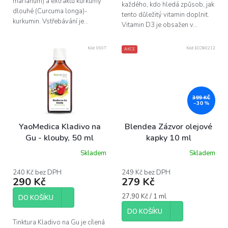
marianum) a extraktu kurkumy
každého, kdo hledá způsob, jak
dlouhé (Curcuma longa)-
tento důležitý vitamin doplnit.
kurkumin. Vstřebávání je...
Vitamin D3 je obsažen v...
Kód:
069T
Kód:
ECO80213
AKCE
399 KČ
–30 %
YaoMedica Kladivo na
Blendea Zázvor olejové
Gu - klouby, 50 ml
kapky 10 ml
Skladem
Skladem
Průměrné
hodnocení
produktu
240 Kč bez DPH
249 Kč bez DPH
290 Kč
279 Kč
je
5,0
Měrná
27,90 Kč / 1 ml
z
DO KOŠÍKU
cena:
5
DO KOŠÍKU
hvězdiček.
Tinktura Kladivo na Gu je cílená