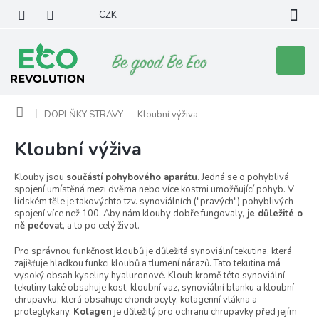
Přejít
CZK
na
obsah
Nákupní
košík
Domů
DOPLŇKY STRAVY
Kloubní výživa
Kloubní výživa
Klouby jsou
součástí pohybového aparátu
. Jedná se o pohyblivá
spojení umístěná mezi dvěma nebo více kostmi umožňující pohyb. V
lidském těle je takovýchto tzv. synoviálních ("pravých") pohyblivých
spojení více než 100. Aby nám klouby dobře fungovaly,
je důležité o
ně pečovat
, a to po celý život.
Pro správnou funkčnost kloubů je důležitá synoviální tekutina, která
zajišťuje hladkou funkci kloubů a tlumení nárazů. Tato tekutina má
vysoký obsah
kyseliny hyaluronové. Kloub kromě této synoviální
tekutiny také obsahuje kost, kloubní vaz, synoviální blanku a kloubní
chrupavku, která obsahuje chondrocyty, kolagenní vlákna a
proteglykany.
Kolagen
je důležitý pro ochranu chrupavky před jejím