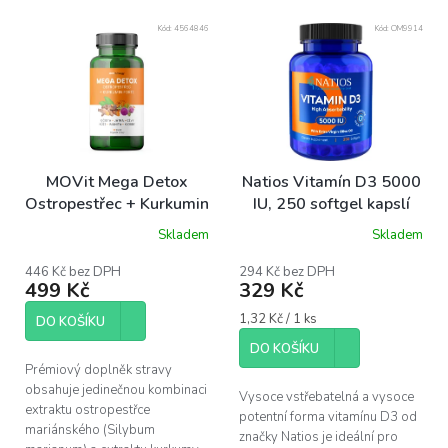
V
Kód:
4564846
Kód:
OM9914
ý
p
i
s
p
r
o
MOVit Mega Detox
Natios Vitamín D3 5000
d
Ostropestřec + Kurkumin
IU, 250 softgel kapslí
u
FORTE, 60 kapslí
Skladem
Skladem
k
Průměrné
Průměrné
hodnocení
hodnocení
t
produktu
produktu
446 Kč bez DPH
294 Kč bez DPH
ů
499 Kč
329 Kč
je
je
5,0
5,0
Měrná
1,32 Kč / 1 ks
z
z
DO KOŠÍKU
cena:
5
5
DO KOŠÍKU
hvězdiček.
hvězdiček.
Prémiový doplněk stravy
obsahuje jedinečnou kombinaci
Vysoce vstřebatelná a vysoce
extraktu ostropestřce
potentní forma vitamínu D3 od
mariánského (Silybum
značky Natios je ideální pro