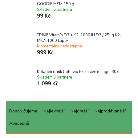
GOODIE MSM 150 g
Skladem u partnera
99 Kč
TRIME Vitamín D3 + K2, 1000 IU D3 / 25µg K2-
MK7, 1000 kapek
Momentálně nedostupné
999 Kč
Kolagen drink Collavio Exclusive mango, 30ks
Skladem u partnera
1 099 Kč
Ř
a
Doporučujeme
Nejlevnější
Nejdražší
Nejprodávanější
z
e
Abecedně
n
í