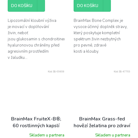
DO KOŠÍKU
DO KOŠÍKU
Lipozomální kloubní výživa
BrainMax Bone Complex je
je inovací v doplňování
vysoce účinný doplněk stravy,
živin, neboť
který poskytuje kompletní
jsou glukosamin s chondroitinem a kyselinou
spektrum živin nezbytných
hyaluronovou chráněny před
pro pevné, zdravé
agresivním prostředím
kosti a klouby.
v žaludku...
Kód:
SB-69808
Kód:
SB-47769
BrainMax FruiteX-B®,
BrainMax Grass-fed
60 rostlinných kapslí
hovězí želatina pro zdraví
kloubů a pokožky, 500 g
Skladem u partnera
Skladem u partnera