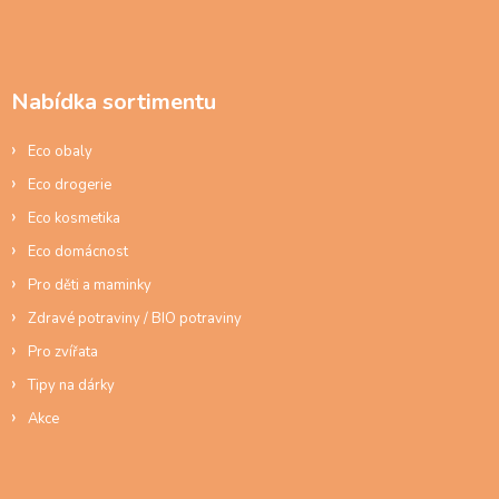
n
c
Z
í
í
á
p
p
r
a
v
Nabídka sortimentu
t
k
í
y
Eco obaly
v
ý
Eco drogerie
p
Eco kosmetika
i
s
Eco domácnost
u
Pro děti a maminky
Zdravé potraviny / BIO potraviny
Pro zvířata
Tipy na dárky
Akce