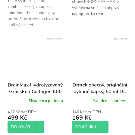
Tento výjimečný nápoj
stravy PROPOHYB MAX je
kombinuje čistý kolagen s
vylepšená směs na přípravu
lahodnou chutí manga, aby
nápoje, ve kterém...
podpořil pružnost pleti a dodal
jí zářivý vzhled.
Kód:
SB-61042
Kód:
DP-9925
BrainMax Hydrolyzovaný
Drmek obecný, originální
GrassFed Collagen 600
bylinné kapky, 50 ml Dr.
mg, 100 kapslí
Popov
Skladem u partnera
Skladem u partnera
412 Kč bez DPH
140 Kč bez DPH
499 Kč
169 Kč
DO KOŠÍKU
DO KOŠÍKU