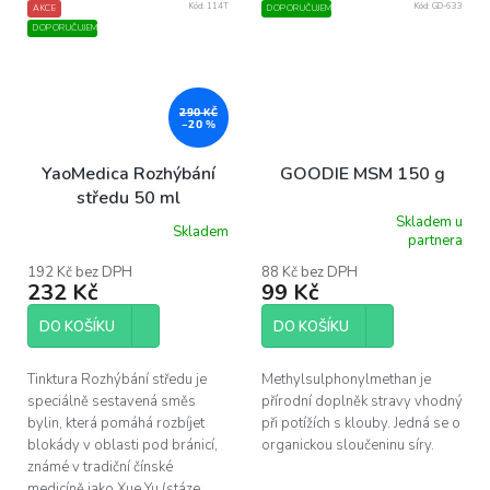
Kód:
114T
Kód:
GD-633
AKCE
DOPORUČUJEME
DOPORUČUJEME
290 KČ
–20 %
YaoMedica Rozhýbání
GOODIE MSM 150 g
středu 50 ml
Skladem u
Skladem
Průměrné
partnera
hodnocení
produktu
192 Kč bez DPH
88 Kč bez DPH
232 Kč
99 Kč
je
5,0
z
DO KOŠÍKU
DO KOŠÍKU
5
hvězdiček.
Tinktura Rozhýbání středu je
Methylsulphonylmethan je
speciálně sestavená směs
přírodní doplněk stravy vhodný
bylin, která pomáhá rozbíjet
při potížích s klouby. Jedná se o
blokády v oblasti pod bránicí,
organickou sloučeninu síry.
známé v tradiční čínské
medicíně jako Xue Yu (stáze