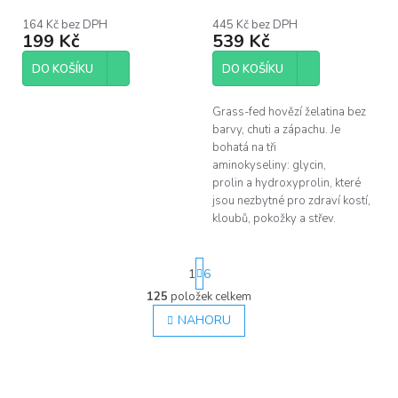
164 Kč bez DPH
445 Kč bez DPH
199 Kč
539 Kč
DO KOŠÍKU
DO KOŠÍKU
Grass-fed hovězí želatina bez
barvy, chuti a zápachu. Je
bohatá na tři
aminokyseliny: glycin,
prolin a hydroxyprolin, které
jsou nezbytné pro zdraví kostí,
kloubů, pokožky a střev.
S
1
6
t
r
125
položek celkem
O
á
v
NAHORU
n
l
k
á
o
d
v
á
a