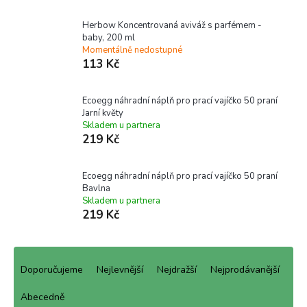
Herbow Koncentrovaná aviváž s parfémem -
baby, 200 ml
Momentálně nedostupné
113 Kč
Ecoegg náhradní náplň pro prací vajíčko 50 praní
Jarní květy
Skladem u partnera
219 Kč
Ecoegg náhradní náplň pro prací vajíčko 50 praní
Bavlna
Skladem u partnera
219 Kč
Ř
a
Doporučujeme
Nejlevnější
Nejdražší
Nejprodávanější
z
e
Abecedně