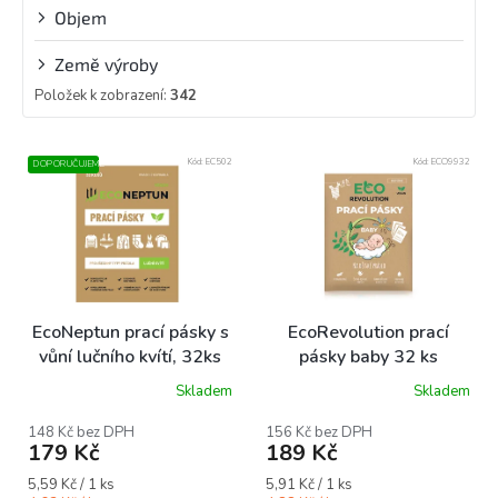
Objem
Země výroby
Položek k zobrazení:
342
V
Kód:
EC502
Kód:
ECO9932
DOPORUČUJEME
ý
p
i
s
p
r
o
EcoNeptun prací pásky s
EcoRevolution prací
d
vůní lučního kvítí, 32ks
pásky baby 32 ks
u
Skladem
Skladem
k
Průměrné
Průměrné
hodnocení
hodnocení
t
produktu
produktu
148 Kč bez DPH
156 Kč bez DPH
ů
179 Kč
189 Kč
je
je
5,0
5,0
Měrná
Měrná
5,59 Kč / 1 ks
5,91 Kč / 1 ks
z
z