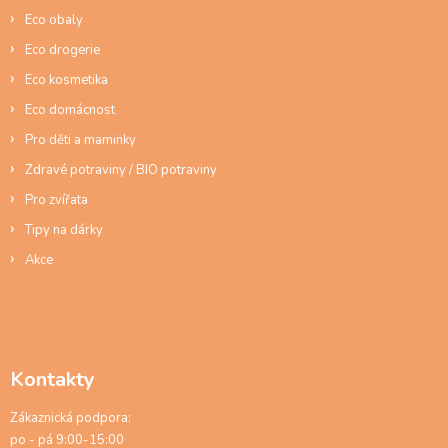
í
y
Eco obaly
v
ý
Eco drogerie
p
Eco kosmetika
i
s
Eco domácnost
u
Pro děti a maminky
Zdravé potraviny / BIO potraviny
Pro zvířata
Tipy na dárky
Akce
Kontakty
Zákaznická podpora:
po - pá 9:00-15:00