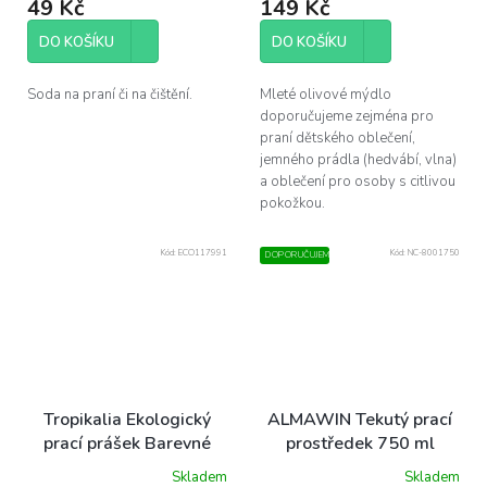
49 Kč
149 Kč
je
5,0
z
DO KOŠÍKU
DO KOŠÍKU
5
hvězdiček.
Soda na praní či na čištění.
Mleté olivové mýdlo
doporučujeme zejména pro
praní dětského oblečení,
jemného prádla (hedvábí, vlna)
a oblečení pro osoby s citlivou
pokožkou.
Kód:
ECO117991
Kód:
NC-8001750
DOPORUČUJEME
Tropikalia Ekologický
ALMAWIN Tekutý prací
prací prášek Barevné
prostředek 750 ml
prádlo s vůní pomeranče,
Skladem
Skladem