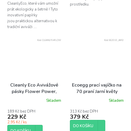
CleanlyEco, které vám umožní
prostředku.
prát ekologicky a šetrně ! Tyto
inovativní papírky
jsou praktickou alternativou k
tradiční aviváži ....
Kód:
CLEANLY64FLOW
Kód:
EE2010_JAR2
Cleanly Eco Avivážové
Ecoegg prací vajíčko na
pásky Flower Power,
70 praní Jarní květy
64ks
Skladem
Skladem
Průměrné
hodnocení
produktu
189 Kč bez DPH
313 Kč bez DPH
229 Kč
379 Kč
je
4,2
2.95 Kč / ks
z
DO KOŠÍKU
5