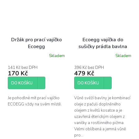
Držák pro prací vajíčko
Ecoegg vajíčka do
Ecoegg
sušičky prádla bavlna
Skladem
Skladem
Průměrné
Průměrné
hodnocení
hodnocení
produktu
produktu
141 Kč bez DPH
396 Kč bez DPH
170 Kč
479 Kč
je
je
3,8
4,1
z
z
DO KOŠÍKU
DO KOŠÍKU
5
5
hvězdiček.
hvězdiček.
Je pohodlné mít prací vajíčko
Vůně svěží bavlny je kombinací
ECOEGG vždy na svém místě.
oleje z pačuli doplněného
olejem z květů kosatce a je
uzavřená éterickým olejem z
vanilky a rostlinného pižma.
Velmi oblíbená a jemná vůně
pro...