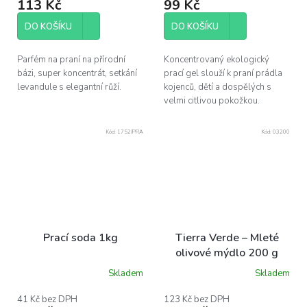
113 Kč
99 Kč
DO KOŠÍKU
DO KOŠÍKU
Parfém na praní na přírodní
Koncentrovaný ekologický
bázi, super koncentrát, setkání
prací gel slouží k praní prádla
levandule s elegantní růží.
kojenců, dětí a dospělých s
velmi citlivou pokožkou.
Kód:
1752/PRA
Kód:
03200
Prací soda 1kg
Tierra Verde – Mleté
olivové mýdlo 200 g
Skladem
Skladem
Průměrné
hodnocení
produktu
41 Kč bez DPH
123 Kč bez DPH