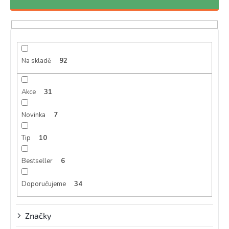
n
í
p
r
o
d
Na skladě
92
u
k
Akce
31
t
ů
Novinka
7
Tip
10
Bestseller
6
Doporučujeme
34
Značky