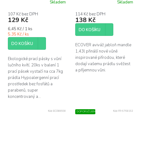
Skladem
Skladem
Průměrné
hodnocení
produktu
107 Kč bez DPH
114 Kč bez DPH
129 Kč
138 Kč
je
5,0
Měrná
6,45 Kč / 1 ks
z
DO KOŠÍKU
cena:
5.35 Kč / ks
5
hvězdiček.
DO KOŠÍKU
ECOVER aviváž jabloň mandle
1,43l přináší nové vůně
inspirované přírodou, které
Ekologické prací pásky s vůní
dodají vašemu prádlu svěžest
lučního kvítí, 20ks v balení 1
a příjemnou vůni.
prací pásek vystačí na cca 7kg
prádla Hypoalergenní prací
prostředek bez fosfátů a
parabenů, super
koncentrovaný a...
Kód:
ECO88608
Kód:
FR-6768192
DOPORUČUJEME