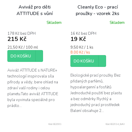
Aviváž pro děti
Cleanly Eco - prací
ATTITUDE s vůní
proužky - vzorek 2ks
hruškové šťávy 1000 ml
Skladem
Skladem
Průměrné
Průměrné
(40 pracích dávek)
hodnocení
hodnocení
produktu
produktu
178 Kč bez DPH
16 Kč bez DPH
215 Kč
19 Kč
je
je
5,0
5,0
Měrná
Měrná
21,50 Kč / 100 ml
9,50 Kč / 1 ks
z
z
cena:
cena:
8.00 Kč / ks
5
5
DO KOŠÍKU
hvězdiček.
hvězdiček.
DO KOŠÍKU
Aviváž ATTITUDE s NATURE+
Ekologické prací proužky Bez
technologií inspirovala síla
přidaných parfémů,
přírody a vědy; bere ohled na
hypoalergenní a fosfátů
zdraví vaší rodiny i celou
Jednoduché použití bez plastu
planetu.Tato aviváž ATTITUDE
a bez odměrky Rychlý a
byla vyvinuta speciálně pro
jednoduchý prací prostředek
prádlo...
Balení obsahuje 2...
Kód:
EE2001
Kód:
EE2014_BAV