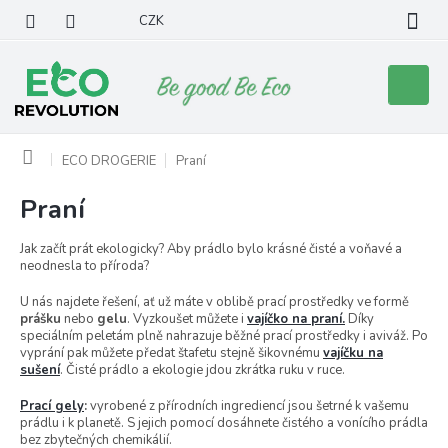
Přejít
CZK
na
obsah
Nákupní
košík
Domů
ECO DROGERIE
Praní
Praní
Jak začít prát ekologicky? Aby prádlo bylo krásné čisté a voňavé a
neodnesla to příroda?
U nás najdete řešení, ať už máte v oblibě prací prostředky ve formě
prášku
nebo
gelu
. Vyzkoušet můžete i
vajíčko na praní.
Díky
speciálním peletám plně nahrazuje běžné prací prostředky i aviváž. Po
vyprání pak můžete předat štafetu stejně šikovnému
vajíčku na
sušení
. Čisté prádlo a ekologie jdou zkrátka ruku v ruce.
Prací gely
:
vyrobené z přírodních ingrediencí jsou šetrné k vašemu
prádlu i k planetě. S jejich pomocí dosáhnete čistého a vonícího prádla
bez zbytečných chemikálií.