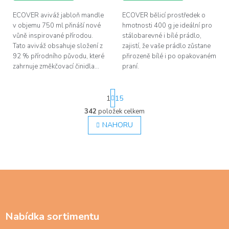
hvězdiček.
hvězdiček.
ECOVER aviváž jabloň mandle
ECOVER bělicí prostředek o
v objemu 750 ml přináší nové
hmotnosti 400 g je ideální pro
vůně inspirované přírodou.
stálobarevné i bílé prádlo,
Tato aviváž obsahuje složení z
zajistí, že vaše prádlo zůstane
92 % přírodního původu, které
přirozeně bílé i po opakovaném
zahrnuje změkčovací činidla...
praní.
S
1
15
t
r
342
položek celkem
O
á
v
NAHORU
n
l
k
á
o
d
v
á
a
n
c
Z
í
í
á
p
p
r
a
v
Nabídka sortimentu
t
k