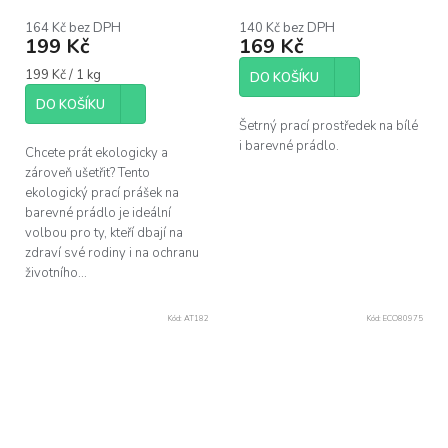
1 kg
164 Kč bez DPH
140 Kč bez DPH
199 Kč
169 Kč
Měrná
199 Kč / 1 kg
DO KOŠÍKU
cena:
DO KOŠÍKU
Šetrný prací prostředek na bílé
i barevné prádlo.
Chcete prát ekologicky a
zároveň ušetřit? Tento
ekologický prací prášek na
barevné prádlo je ideální
volbou pro ty, kteří dbají na
zdraví své rodiny i na ochranu
životního...
Kód:
AT182
Kód:
ECO80975