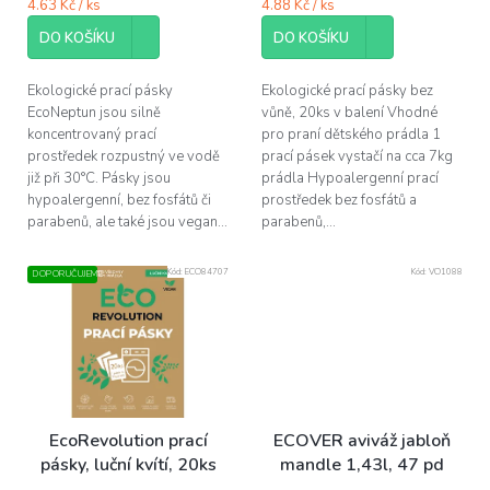
cena:
cena:
4.63 Kč / ks
4.88 Kč / ks
5
5
hvězdiček.
hvězdiček.
DO KOŠÍKU
DO KOŠÍKU
Ekologické prací pásky
Ekologické prací pásky bez
EcoNeptun jsou silně
vůně, 20ks v balení Vhodné
koncentrovaný prací
pro praní dětského prádla 1
prostředek rozpustný ve vodě
prací pásek vystačí na cca 7kg
již při 30°C. Pásky jsou
prádla Hypoalergenní prací
hypoalergenní, bez fosfátů či
prostředek bez fosfátů a
parabenů, ale také jsou vegan...
parabenů,...
Kód:
ECO84707
Kód:
VO1088
DOPORUČUJEME
EcoRevolution prací
ECOVER aviváž jabloň
pásky, luční kvítí, 20ks
mandle 1,43l, 47 pd