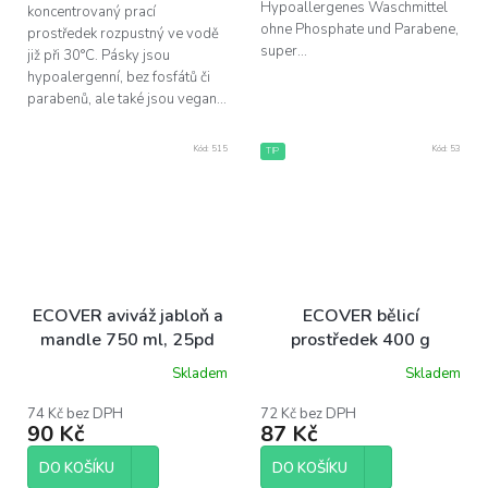
Hypoallergenes Waschmittel
koncentrovaný prací
ohne Phosphate und Parabene,
prostředek rozpustný ve vodě
super...
již při 30°C. Pásky jsou
hypoalergenní, bez fosfátů či
parabenů, ale také jsou vegan...
Kód:
515
Kód:
53
TIP
ECOVER aviváž jabloň a
ECOVER bělicí
mandle 750 ml, 25pd
prostředek 400 g
Skladem
Skladem
Průměrné
Průměrné
hodnocení
hodnocení
produktu
produktu
74 Kč bez DPH
72 Kč bez DPH
90 Kč
87 Kč
je
je
5,0
5,0
z
z
DO KOŠÍKU
DO KOŠÍKU
5
5