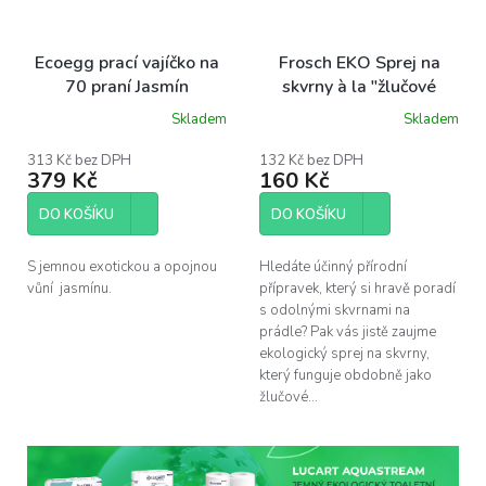
Ecoegg prací vajíčko na
Frosch EKO Sprej na
70 praní Jasmín
skvrny à la "žlučové
mýdlo", 500 ml
Skladem
Skladem
313 Kč bez DPH
132 Kč bez DPH
379 Kč
160 Kč
DO KOŠÍKU
DO KOŠÍKU
S jemnou exotickou a opojnou
Hledáte účinný přírodní
vůní jasmínu.
přípravek, který si hravě poradí
s odolnými skvrnami na
prádle? Pak vás jistě zaujme
ekologický sprej na skvrny,
který funguje obdobně jako
žlučové...