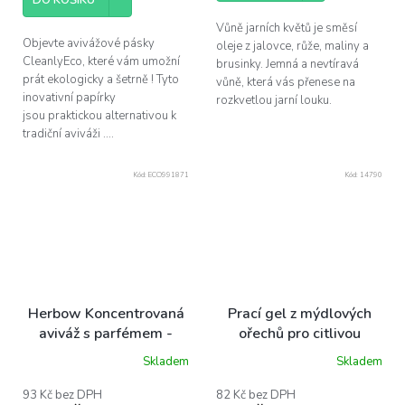
DO KOŠÍKU
hvězdiček.
Vůně jarních květů je směsí
Objevte avivážové pásky
oleje z jalovce, růže, maliny a
CleanlyEco, které vám umožní
brusinky. Jemná a nevtíravá
prát ekologicky a šetrně ! Tyto
vůně, která vás přenese na
inovativní papírky
rozkvetlou jarní louku.
jsou praktickou alternativou k
tradiční aviváži ....
Kód:
ECO991871
Kód:
14790
Herbow Koncentrovaná
Prací gel z mýdlových
aviváž s parfémem -
ořechů pro citlivou
měsíční noc, 200 ml
pokožku (láhev) Tierra
Skladem
Skladem
Verde 1l
93 Kč bez DPH
82 Kč bez DPH