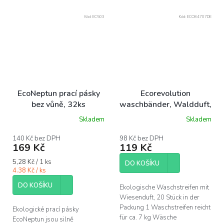
Kód:
EC503
Kód:
ECO84707DE
EcoNeptun prací pásky
Ecorevolution
bez vůně, 32ks
waschbänder, Waldduft,
20 stück
Skladem
Skladem
Průměrné
hodnocení
produktu
140 Kč bez DPH
98 Kč bez DPH
169 Kč
119 Kč
je
5,0
Měrná
5,28 Kč / 1 ks
z
DO KOŠÍKU
cena:
4.38 Kč / ks
5
hvězdiček.
DO KOŠÍKU
Ekologische Waschstreifen mit
Wiesenduft, 20 Stück in der
Packung 1 Waschstreifen reicht
Ekologické prací pásky
für ca. 7 kg Wäsche
EcoNeptun jsou silně