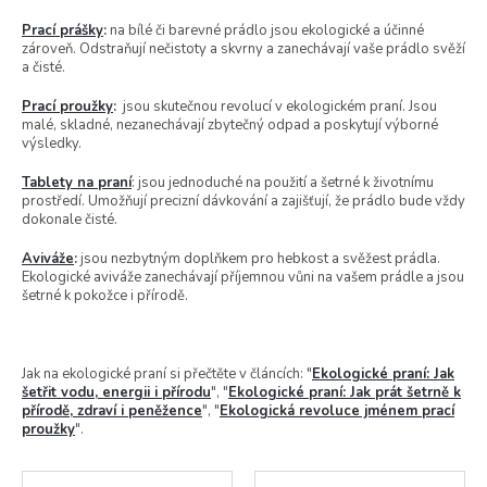
Prací prášky
:
na bílé či barevné prádlo jsou ekologické a účinné
zároveň. Odstraňují nečistoty a skvrny a zanechávají vaše prádlo svěží
a čisté.
Prací proužky
:
jsou skutečnou revolucí v ekologickém praní. Jsou
malé, skladné, nezanechávají zbytečný odpad a poskytují výborné
výsledky.
Tablety na praní
: jsou jednoduché na použití a šetrné k životnímu
prostředí. Umožňují precizní dávkování a zajišťují, že prádlo bude vždy
dokonale čisté.
Aviváže
:
jsou nezbytným doplňkem pro hebkost a svěžest prádla.
Ekologické aviváže zanechávají příjemnou vůni na vašem prádle a jsou
šetrné k pokožce i přírodě.
Jak na ekologické praní si přečtěte v článcích: "
Ekologické praní: Jak
šetřit vodu, energii i přírodu
", "
Ekologické praní: Jak prát šetrně k
přírodě, zdraví i peněžence
", "
Ekologická revoluce jménem prací
proužky
".