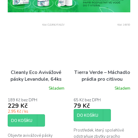
Kód:
CLEANLY64LEV
Kód:
14850
Cleanly Eco Avivážové
Tierra Verde – Máchadlo
pásky Levandule, 64ks
prádla pro citlivou
pokožku 1 l
Skladem
Skladem
189 Kč bez DPH
65 Kč bez DPH
229 Kč
79 Kč
2.95 Kč / ks
DO KOŠÍKU
DO KOŠÍKU
Prostředek, který spolehlivě
Objevte avivážové pásky
odstraňuje zbytky pracího