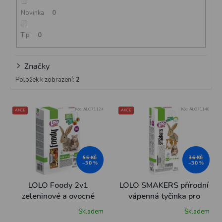
ů
Novinka
0
Tip
0
Značky
Položek k zobrazení:
2
V
Kód:
ALO71124
Kód:
ALO71140
AKCE
AKCE
ý
p
i
s
p
55 KČ
36 KČ
–30 %
–30 %
r
o
LOLO Foody 2v1
LOLO SMAKERS přírodní
d
zeleninové a ovocné
vápenná tyčinka pro
u
krmivo pro hlodavce 340
hlodavce a králíky 135 g
Skladem
Skladem
k
g