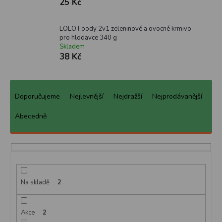
25 Kč
LOLO Foody 2v1 zeleninové a ovocné krmivo
pro hlodavce 340 g
Skladem
38 Kč
Ř
a
Doporučujeme
Nejlevnější
Nejdražší
Nejprodávanější
z
e
Abecedně
n
í
p
r
o
d
Na skladě
2
u
k
Akce
2
t