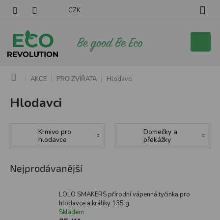
Přejít
CZK
na
obsah
Nákupní
košík
Domů
AKCE
PRO ZVÍŘATA
Hlodavci
Hlodavci
Krmivo pro
Domečky a
hlodavce
překážky
Nejprodávanější
LOLO SMAKERS přírodní vápenná tyčinka pro
hlodavce a králíky 135 g
Skladem