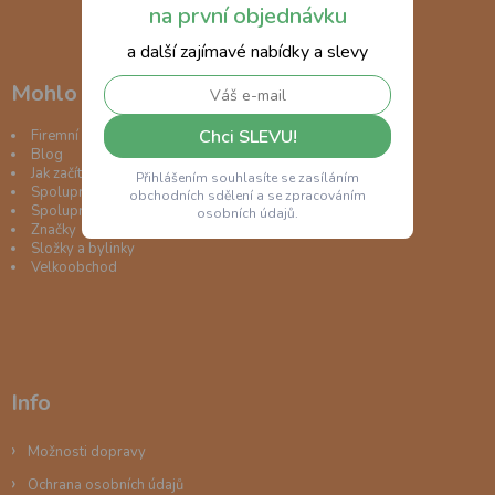
na první objednávku
a další zajímavé nabídky a slevy
Mohlo by vás zajímat
Chci SLEVU!
Firemní dárky
Blog
Jak začít být ECO
Přihlášením souhlasíte se zasíláním
Spolupráce s dodavateli
obchodních sdělení a se zpracováním
Spolupráce s influencery
osobních údajů.
Značky
Složky a bylinky
Velkoobchod
Info
Možnosti dopravy
Ochrana osobních údajů