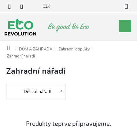
Přejít
CZK
na
obsah
Nákupní
košík
Domů
DŮM A ZAHRADA
Zahradní doplňky
Zahradní nářadí
Zahradní nářadí
Dětské nářadí
Produkty teprve připravujeme.