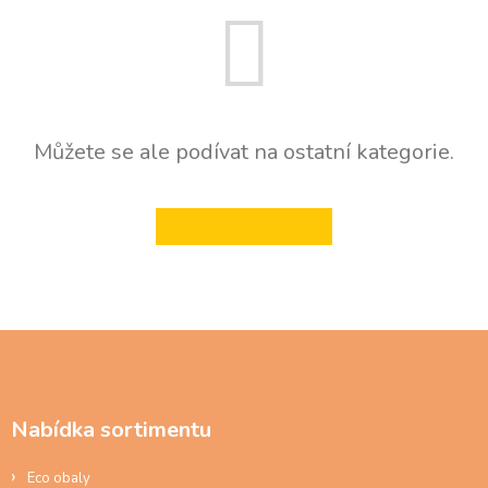
Můžete se ale podívat na ostatní kategorie.
ZPĚT DO OBCHODU
Z
á
p
a
Nabídka sortimentu
t
í
Eco obaly