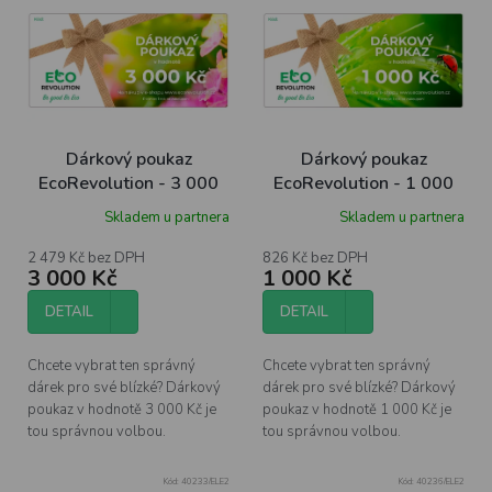
ý
p
i
s
p
r
o
Dárkový poukaz
Dárkový poukaz
d
EcoRevolution - 3 000
EcoRevolution - 1 000
u
Kč
Kč
Skladem u partnera
Skladem u partnera
k
t
2 479 Kč bez DPH
826 Kč bez DPH
ů
3 000 Kč
1 000 Kč
DETAIL
DETAIL
Chcete vybrat ten správný
Chcete vybrat ten správný
dárek pro své blízké? Dárkový
dárek pro své blízké? Dárkový
poukaz v hodnotě 3 000 Kč je
poukaz v hodnotě 1 000 Kč je
tou správnou volbou.
tou správnou volbou.
Kód:
40233/ELE2
Kód:
40236/ELE2