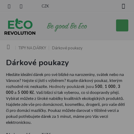
Přejít
CZK
na
obsah
Nákupní
košík
Domů
TIPY NA DÁRKY
Dárkové poukazy
Dárkové poukazy
Hledáte ideální dárek pro své blízké na narozeniny, svátek nebo na
Vánoce? Nejste si jistí s výběrem? Kupte dárkový poukaz, kterým
rozhodně nic nezkazíte.
Hodnoty poukázek jsou
500
,
1 000
,
3
000
a
5 000 Kč
. Vaši blízcí si tak vyberou, co si doopravdy přejí.
Vybírat můžete z široké nabídky kvalitních ekologických produktů.
Najdete zde vše pro domácnost, kosmetiku, drogerii, pro vaše děti
či pro domácí mazlíčky. Poukaz můžete darovat v tištěné verzi a
pokud potřebujete dárek za 5 minut, máme pro Vás verzi
elektronickou.