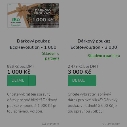
Dárkový poukaz
Dárkový poukaz
EcoRevolution - 1 000
EcoRevolution - 3 000
Kč
Kč
Skladem u
Skladem u partnera
Průměrné
partnera
hodnocení
produktu
826 Kč bez DPH
2 479 Kč bez DPH
1 000 Kč
3 000 Kč
je
5,0
z
DETAIL
DETAIL
5
hvězdiček.
Chcete vybrat ten správný
Chcete vybrat ten správný
dárek pro své blízké? Dárkový
dárek pro své blízké? Dárkový
poukaz v hodnotě 1 000 Kč je
poukaz v hodnotě 3 000 Kč je
tou správnou volbou.
tou správnou volbou.
Kód:
47403/ELE2
Kód:
40242/ELE2