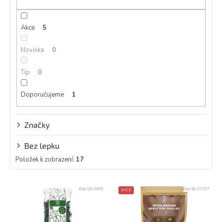
u
k
Akce
5
t
ů
Novinka
0
Tip
0
Doporučujeme
1
Značky
Bez lepku
Položek k zobrazení:
17
V
Kód:
GD-2662
Kód:
SB-37107
AKCE
ý
p
i