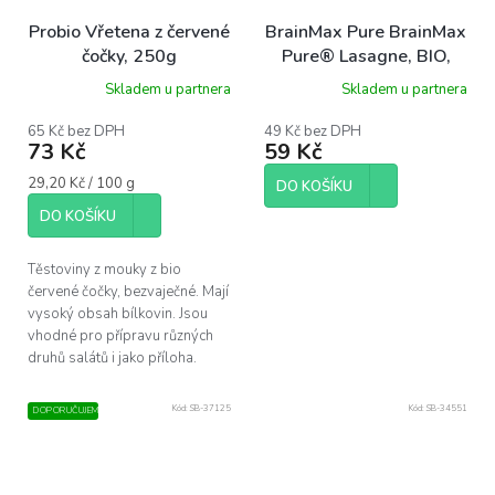
Probio Vřetena z červené
BrainMax Pure BrainMax
čočky, 250g
Pure® Lasagne, BIO,
250 g
Skladem u partnera
Skladem u partnera
65 Kč bez DPH
49 Kč bez DPH
73 Kč
59 Kč
Měrná
29,20 Kč / 100 g
DO KOŠÍKU
cena:
DO KOŠÍKU
Těstoviny z mouky z bio
červené čočky, bezvaječné. Mají
vysoký obsah bílkovin. Jsou
vhodné pro přípravu různých
druhů salátů i jako příloha.
Kód:
SB-37125
Kód:
SB-34551
DOPORUČUJEME