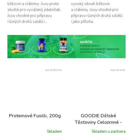
bílkovin a vlákniny. Jsou proto
vysoký obsah bílkovin
skvělé pro vyvážený jídelníček.
a vlákniny. Jsou vhodné pro
Jsou vhodné pro přípravu
přípravu různých druhů salátů
různých druhů salátů i...
i jako příloha.
Kód:
ECO83329
Kód:
GD-4351
Proteinové Fusilli, 200g
GOODIE Dětské
Těstoviny Celozrnné -
zvířátka - BIO 250 g
Skladem
Skladem u partnera