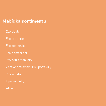
Z
á
p
a
Nabídka sortimentu
t
í
Eco obaly
Eco drogerie
Eco kosmetika
Eco domácnost
Pro děti a maminky
Zdravé potraviny / BIO potraviny
Pro zvířata
Tipy na dárky
Akce