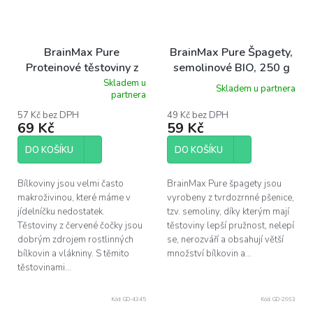
BrainMax Pure
BrainMax Pure Špagety,
Proteinové těstoviny z
semolinové BIO, 250 g
červené čočky, spirály
Skladem u
Skladem u partnera
Průměrné
partnera
BIO, 250 g
hodnocení
produktu
57 Kč bez DPH
49 Kč bez DPH
69 Kč
59 Kč
je
5,0
z
DO KOŠÍKU
DO KOŠÍKU
5
hvězdiček.
Bílkoviny jsou velmi často
BrainMax Pure špagety jsou
makroživinou, které máme v
vyrobeny z tvrdozrnné pšenice,
jídelníčku nedostatek.
tzv. semoliny, díky kterým mají
Těstoviny z červené čočky jsou
těstoviny lepší pružnost, nelepí
dobrým zdrojem rostlinných
se, nerozváří a obsahují větší
bílkovin a vlákniny. S těmito
množství bílkovin a...
těstovinami...
Kód:
GD-4345
Kód:
GD-2663