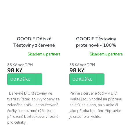
GOODIE Dětské
GOODIE Těstoviny
Těstoviny z červené
proteinové - 100%
čočky a zeleného hrášku
Červená čočka - Penne
Skladem u partnera
Skladem u partnera
- zvířátka - BIO 250 g
BIO 250 g
88 Kč bez DPH
88 Kč bez DPH
98 Kč
98 Kč
DO KOŠÍKU
DO KOŠÍKU
Barevné BIO těstoviny ve
Penne z červené čočky v BIO
tvaru zvířátek jsou vyrobeny ze
kvalitě jsou vhodné na přípravu
zeleného hrášku nebo červené
salátů, na slano, na sladko či
čočky a celozrnné rýže. Jsou
jako příloha k jídlům. Připravíte
přirozeně bezlepkové, vhodné
je snadno a rychle.
pro celiaky.