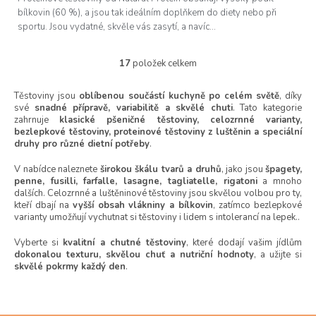
bílkovin (60 %), a jsou tak ideálním doplňkem do diety nebo při
sportu. Jsou vydatné, skvěle vás zasytí, a navíc...
17
položek celkem
O
v
l
Těstoviny jsou
oblíbenou součástí kuchyně po celém světě
, díky
své
snadné přípravě, variabilitě a skvělé chuti
á
. Tato kategorie
zahrnuje
klasické pšeničné těstoviny, celozrnné varianty,
d
bezlepkové těstoviny, proteinové těstoviny z luštěnin a speciální
a
druhy pro různé dietní potřeby
.
c
í
V nabídce naleznete
širokou škálu tvarů a druhů
, jako jsou
špagety,
p
penne, fusilli, farfalle, lasagne, tagliatelle, rigatoni
a mnoho
r
dalších. Celozrnné a luštěninové těstoviny jsou skvělou volbou pro ty,
v
kteří dbají na
vyšší obsah vlákniny a bílkovin
, zatímco bezlepkové
k
varianty umožňují vychutnat si těstoviny i lidem s intolerancí na lepek..
y
v
Vyberte si
kvalitní a chutné těstoviny
, které dodají vašim jídlům
dokonalou texturu, skvělou chuť a nutriční hodnoty
, a užijte si
ý
skvělé pokrmy každý den
.
p
i
s
u