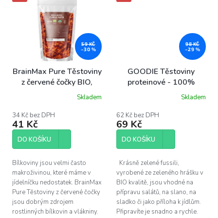
59 KČ
98 KČ
–30 %
–29 %
BrainMax Pure Těstoviny
GOODIE Těstoviny
z červené čočky BIO,
proteinové - 100%
spirály, 250 g
Zelený hrášek - Fusilli
Skladem
Skladem
BIO 250 g
34 Kč bez DPH
62 Kč bez DPH
41 Kč
69 Kč
DO KOŠÍKU
DO KOŠÍKU
Bílkoviny jsou velmi často
Krásně zelené fussili,
makroživinou, které máme v
vyrobené ze zeleného hrášku v
jídelníčku nedostatek. BrainMax
BIO kvalitě, jsou vhodné na
Pure Těstoviny z červené čočky
přípravu salátů, na slano, na
jsou dobrým zdrojem
sladko či jako příloha k jídlům.
rostlinných bílkovin a vlákniny.
Připravíte je snadno a rychle.