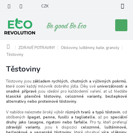
Přejít
CZK
na
obsah
Nákupní
košík
Domů
ZDRAVÉ POTRAVINY
Obiloviny, luštěniny, kaše, granoly
Těstoviny
Těstoviny
Těstoviny jsou
základem rychlých, chutných a výživných pokrmů
,
které ocení každý milovník dobrého jídla. Díky své
univerzálnosti a
snadné přípravě
jsou ideální pro každodenní vaření, ať už hledáte
klasické pšeničné těstoviny, celozrnné varianty, bezlepkové
alternativy nebo proteinové těstoviny
.
V nabídce naleznete široký výběr
různých tvarů a typů těstovin
, od
oblíbených
špaget, penne, fusilli a tagliatelle
, až po
speciální
druhy jako lasagne, rigatoni nebo farfalle
. Pro ty, kteří preferují
zdravější varianty
, jsou k dispozici
celozrnné, luštěninové,
bezlepkové a veganské těstoviny
, které obsahují
více vlákniny,