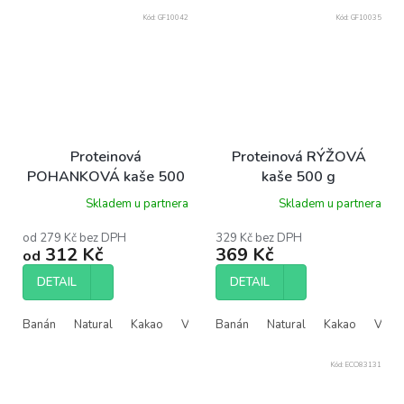
Kód:
GF10042
Kód:
GF10035
Proteinová
Proteinová RÝŽOVÁ
POHANKOVÁ kaše 500
kaše 500 g
g
Skladem u partnera
Skladem u partnera
od 279 Kč bez DPH
329 Kč bez DPH
312 Kč
369 Kč
od
DETAIL
DETAIL
Banán
Natural
Kakao
Vanilka
Banán
Natural
Kakao
Vanil
Kód:
ECO83131