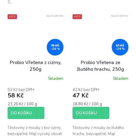
S...
Kód:
ECO86688
Kód:
ECO86690
AKCE
AKCE
79 KČ
67 KČ
–26 %
–29 %
Probio Vřetena z cizrny,
Probio Vřetena ze
250g
žlutého hrachu, 250g
Skladem
Skladem
52 Kč bez DPH
42 Kč bez DPH
58 Kč
47 Kč
Měrná
Měrná
23,20 Kč / 100 g
18,80 Kč / 100 g
cena:
cena:
DO KOŠÍKU
DO KOŠÍKU
Těstoviny z mouky z bio cizrny,
Těstoviny z mouky ze žlutého
bezvaječné. Mají vysoký obsah
hrachu, bezvaječné. Mají