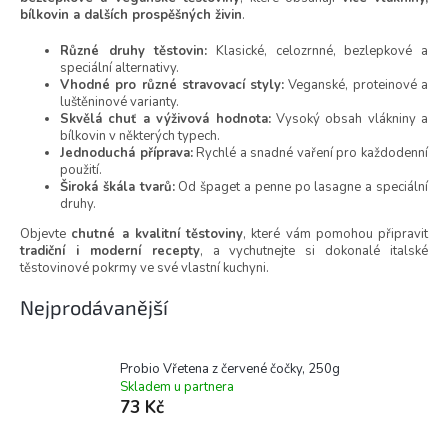
bílkovin a dalších prospěšných živin
.
Různé druhy těstovin:
Klasické, celozrnné, bezlepkové a
speciální alternativy.
Vhodné pro různé stravovací styly:
Veganské, proteinové a
luštěninové varianty.
Skvělá chuť a výživová hodnota:
Vysoký obsah vlákniny a
bílkovin v některých typech.
Jednoduchá příprava:
Rychlé a snadné vaření pro každodenní
použití.
Široká škála tvarů:
Od špaget a penne po lasagne a speciální
druhy.
Objevte
chutné a kvalitní těstoviny
, které vám pomohou připravit
tradiční i moderní recepty
, a vychutnejte si dokonalé italské
těstovinové pokrmy ve své vlastní kuchyni.
Nejprodávanější
Probio Vřetena z červené čočky, 250g
Skladem u partnera
73 Kč