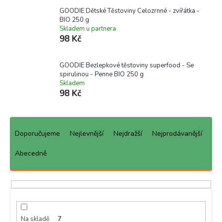
GOODIE Dětské Těstoviny Celozrnné - zvířátka -
BIO 250 g
Skladem u partnera
98 Kč
GOODIE Bezlepkové těstoviny superfood - Se
spirulinou - Penne BIO 250 g
Skladem
98 Kč
Ř
a
Doporučujeme
Nejlevnější
Nejdražší
Nejprodávanější
z
e
Abecedně
n
í
p
r
o
d
Na skladě
7