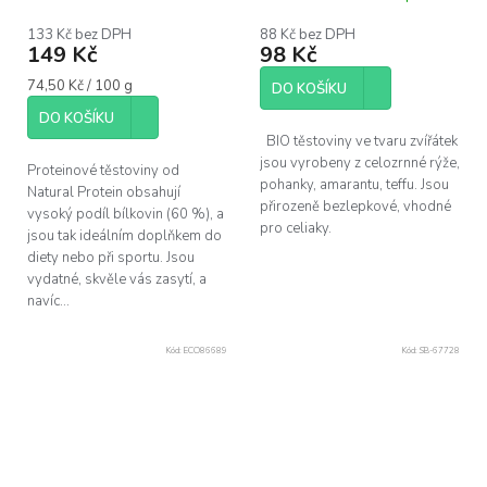
133 Kč bez DPH
88 Kč bez DPH
149 Kč
98 Kč
Měrná
74,50 Kč / 100 g
DO KOŠÍKU
cena:
DO KOŠÍKU
BIO těstoviny ve tvaru zvířátek
jsou vyrobeny z celozrnné rýže,
Proteinové těstoviny od
pohanky, amarantu, teffu. Jsou
Natural Protein obsahují
přirozeně bezlepkové, vhodné
vysoký podíl bílkovin (60 %), a
pro celiaky.
jsou tak ideálním doplňkem do
diety nebo při sportu. Jsou
vydatné, skvěle vás zasytí, a
navíc...
Kód:
ECO86689
Kód:
SB-67728