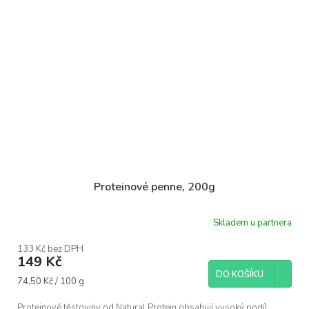
Proteinové penne, 200g
Skladem u partnera
133 Kč bez DPH
149 Kč
DO KOŠÍKU
Měrná
74,50 Kč / 100 g
cena:
Proteinové těstoviny od Natural Protein obsahují vysoký podíl