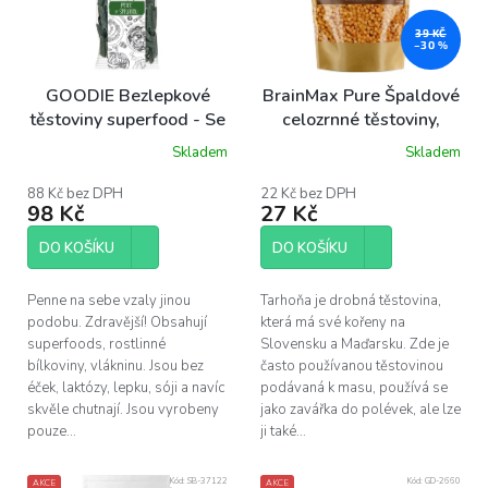
s
p
39 KČ
–30 %
r
o
GOODIE Bezlepkové
BrainMax Pure Špaldové
d
těstoviny superfood - Se
celozrnné těstoviny,
u
spirulinou - Penne BIO
tarhoňa, BIO, 250 g
Skladem
Skladem
k
250 g
t
88 Kč bez DPH
22 Kč bez DPH
ů
98 Kč
27 Kč
DO KOŠÍKU
DO KOŠÍKU
Penne na sebe vzaly jinou
Tarhoňa je drobná těstovina,
podobu. Zdravější! Obsahují
která má své kořeny na
superfoods, rostlinné
Slovensku a Maďarsku. Zde je
bílkoviny, vlákninu. Jsou bez
často používanou těstovinou
éček, laktózy, lepku, sóji a navíc
podávaná k masu, používá se
skvěle chutnají. Jsou vyrobeny
jako zavářka do polévek, ale lze
pouze...
ji také...
Kód:
SB-37122
Kód:
GD-2660
AKCE
AKCE