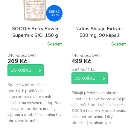
359 KČ
–25 %
GOODIE Berry Power
Natios Shilajit Extract
Supermix BIO, 150 g
500 mg, 90 kapslí
Skladem
Skladem
240 Kč bez DPH
446 Kč bez DPH
269 Kč
499 Kč
Měrná
5,54 Kč / 1 ks
DO KOŠÍKU
cena:
DO KOŠÍKU
Spojení 4 přírodních sil
ovocných prášků ze
Shilajit představuje přírodní
superpotravin dalo vznik
substanci tmavé barvy, která je
unikátnímu výživnému doplňku
v ájurvédě používána více než
stravy pro podporu imunity,
3 000 let a dnes je považována
výkonu a doplnění vitamínu C v
za superpotravinu. Díky
přirozené formě....
obsaženým látkám jde...