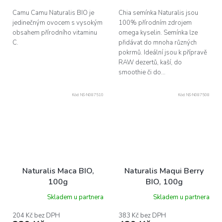
Camu Camu Naturalis BIO je
Chia semínka Naturalis jsou
jedinečným ovocem s vysokým
100% přírodním zdrojem
obsahem přírodního vitaminu
omega kyselin. Semínka lze
C.
přidávat do mnoha různých
pokrmů. Ideální jsou k přípravě
RAW dezertů, kaší, do
smoothie či do...
Kód:
NS-N087510
Kód:
NS-N087508
Naturalis Maca BIO,
Naturalis Maqui Berry
100g
BIO, 100g
Skladem u partnera
Skladem u partnera
204 Kč bez DPH
383 Kč bez DPH