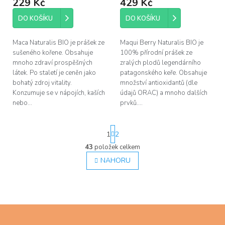
229 Kč
429 Kč
DO KOŠÍKU
DO KOŠÍKU
Maca Naturalis BIO je prášek ze
Maqui Berry Naturalis BIO je
sušeného kořene. Obsahuje
100% přírodní prášek ze
mnoho zdraví prospěšných
zralých plodů legendárního
látek. Po staletí je ceněn jako
patagonského keře. Obsahuje
bohatý zdroj vitality.
množství antioxidantů (dle
Konzumuje se v nápojích, kaších
údajů ORAC) a mnoho dalších
nebo...
prvků....
S
1
2
t
r
43
položek celkem
O
á
v
NAHORU
n
l
k
á
o
d
v
á
a
n
c
Z
í
í
á