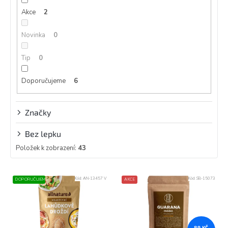
k
Akce
2
t
ů
Novinka
0
Tip
0
Doporučujeme
6
Značky
Bez lepku
Položek k zobrazení:
43
V
Kód:
AN-13457 V
Kód:
SB-15073
DOPORUČUJEME
AKCE
ý
p
i
s
89 KČ