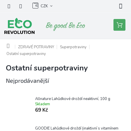
Přejít
CZK
na
obsah
Nákupní
košík
Domů
ZDRAVÉ POTRAVINY
Superpotraviny
Ostatní superpotraviny
Ostatní superpotraviny
Nejprodávanější
Allnature Lahůdkové droždí neaktivní, 100 g
Skladem
69 Kč
GOODIE Lahůdkové droždí (inaktivní s vitamínem