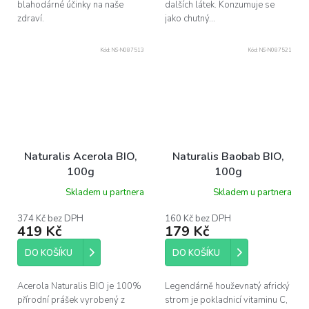
blahodárné účinky na naše
dalších látek. Konzumuje se
zdraví.
jako chutný...
Kód:
NS-N087513
Kód:
NS-N087521
Naturalis Acerola BIO,
Naturalis Baobab BIO,
100g
100g
Skladem u partnera
Skladem u partnera
374 Kč bez DPH
160 Kč bez DPH
419 Kč
179 Kč
DO KOŠÍKU
DO KOŠÍKU
Acerola Naturalis BIO je 100%
Legendárně houževnatý africký
přírodní prášek vyrobený z
strom je pokladnicí vitaminu C,