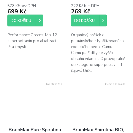
330 g
578 Kč bez DPH
222 Kč bez DPH
699 Kč
269 Kč
DO KOŠÍKU
DO KOŠÍKU
Performance Greens, Mix 12
Organický prášek z
superpotravin pro alkalizaci
peruánského z lyofilizovaného
těla i mysli.
exotického ovoce Camu
Camu patří díky nejvyššímu
obsahu vitamínu C právoplatně
do kategorie superpotravin. 1
čajová lžička...
Kód:
SB-99281
Kód:
SB-61317/200
BrainMax Pure Spirulina
BrainMax Spirulina BIO,