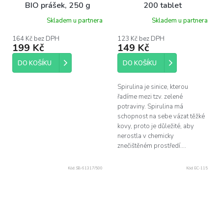
BIO prášek, 250 g
200 tablet
Skladem u partnera
Skladem u partnera
164 Kč bez DPH
123 Kč bez DPH
199 Kč
149 Kč
DO KOŠÍKU
DO KOŠÍKU
Spirulina je sinice, kterou
řadíme mezi tzv. zelené
potraviny. Spirulina má
schopnost na sebe vázat těžké
kovy, proto je důležité, aby
nerostla v chemicky
znečištěném prostředí....
Kód:
SB-61317/500
Kód:
EC-115