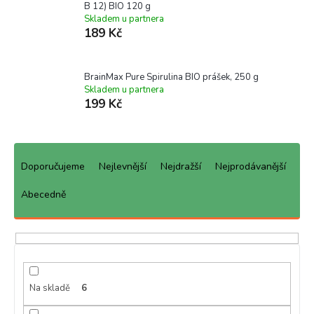
B 12) BIO 120 g
Skladem u partnera
189 Kč
BrainMax Pure Spirulina BIO prášek, 250 g
Skladem u partnera
199 Kč
Ř
a
Doporučujeme
Nejlevnější
Nejdražší
Nejprodávanější
z
e
Abecedně
n
í
p
r
o
d
Na skladě
6
u