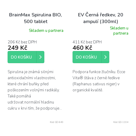
BrainMax Spirulina BIO,
EV Černá ředkev, 20
500 tablet
ampulí (300ml)
Skladem u
Skladem u partnera
Průměrné
partnera
hodnocení
produktu
206 Kč bez DPH
411 Kč bez DPH
249 Kč
460 Kč
je
5,0
z
DO KOŠÍKU
DO KOŠÍKU
5
hvězdiček.
Spirulina je známá silnými
Podpora funkce žlučníku. Ecce
antioxidačními vlastnostmi,
Vita® šťáva z černé ředkve
které chrání buňky před
(Raphanus sativus niger) v
poškozením volnými radikály.
organické kvalitě.
Také pomáhá
udržovat normální hladinu
cukru v krvi tím, že podporuje...
Kód:
GD-849
Kód:
GD-1104