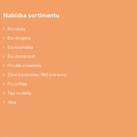
p
p
r
a
v
Nabídka sortimentu
t
k
í
y
Eco obaly
v
ý
Eco drogerie
p
Eco kosmetika
i
s
Eco domácnost
u
Pro děti a maminky
Zdravé potraviny / BIO potraviny
Pro zvířata
Tipy na dárky
Akce