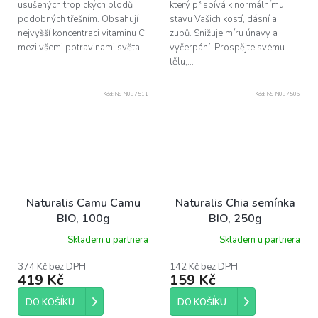
usušených tropických plodů
který přispívá k normálnímu
podobných třešním. Obsahují
stavu Vašich kostí, dásní a
nejvyšší koncentraci vitaminu C
zubů. Snižuje míru únavy a
mezi všemi potravinami světa....
vyčerpání. Prospějte svému
tělu,...
Kód:
NS-N087511
Kód:
NS-N087506
Naturalis Camu Camu
Naturalis Chia semínka
BIO, 100g
BIO, 250g
Skladem u partnera
Skladem u partnera
374 Kč bez DPH
142 Kč bez DPH
419 Kč
159 Kč
DO KOŠÍKU
DO KOŠÍKU