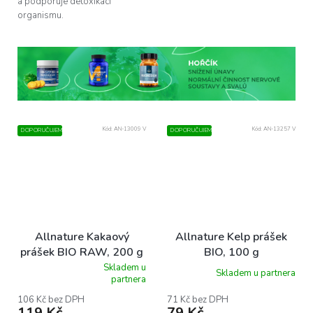
a podporuje detoxikaci
organismu.
Kód:
AN-13009 V
Kód:
AN-13257 V
DOPORUČUJEME
DOPORUČUJEME
Allnature Kakaový
Allnature Kelp prášek
prášek BIO RAW, 200 g
BIO, 100 g
Skladem u
Skladem u partnera
Průměrné
partnera
hodnocení
produktu
106 Kč bez DPH
71 Kč bez DPH
119 Kč
79 Kč
je