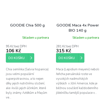
GOODIE Chia 500 g
GOODIE Maca 4x Power
BIO 140 g
Skladem u partnera
Skladem u partnera
95 Kč bez DPH
281 Kč bez DPH
106 Kč
315 Kč
DO KOŠÍKU
DO KOŠÍKU
Chia semínka (Salvia hispanica)
Maca (Lepidium meyenii) neboli
jsou velmi populární
řeřicha peruánská roste ve
superpotravinou, a to nejen
vysokých nadmořských
díky jejich nutričnímu složení,
výškách v Jižní Americe, kde je
ale i kvůli jejich účinkům, které
běžnou součástí každodenního
byly známy Aztékům a Mayům
jídelníčku tamější populace v...
ve...