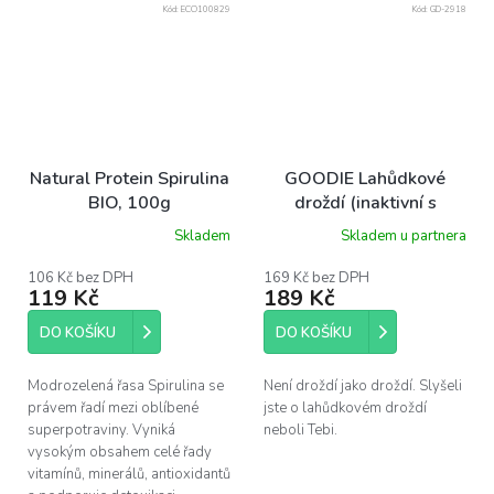
Kód:
ECO100829
Kód:
GD-2918
Natural Protein Spirulina
GOODIE Lahůdkové
BIO, 100g
droždí (inaktivní s
vitamínem B 12) BIO
Skladem
Skladem u partnera
120 g
106 Kč bez DPH
169 Kč bez DPH
119 Kč
189 Kč
DO KOŠÍKU
DO KOŠÍKU
Modrozelená řasa Spirulina se
Není droždí jako droždí. Slyšeli
právem řadí mezi oblíbené
jste o lahůdkovém droždí
superpotraviny. Vyniká
neboli Tebi.
vysokým obsahem celé řady
vitamínů, minerálů, antioxidantů