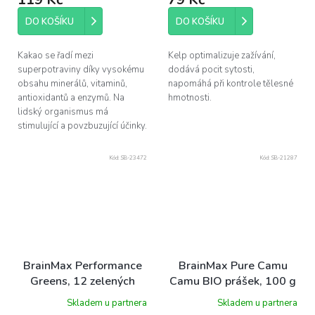
5,0
z
DO KOŠÍKU
DO KOŠÍKU
5
hvězdiček.
Kakao se řadí mezi
Kelp optimalizuje zažívání,
superpotraviny díky vysokému
dodává pocit sytosti,
obsahu minerálů, vitaminů,
napomáhá při kontrole tělesné
antioxidantů a enzymů. Na
hmotnosti.
lidský organismus má
stimulující a povzbuzující účinky.
Kód:
SB-23472
Kód:
SB-21287
BrainMax Performance
BrainMax Pure Camu
Greens, 12 zelených
Camu BIO prášek, 100 g
super látek pro alkalizaci
Skladem u partnera
Skladem u partnera
a detoxikaci organizmu,