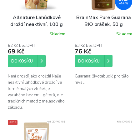
p
–14 %
r
o
Allnature Lahůdkové
BrainMax Pure Guarana
d
droždí neaktivní, 100 g
BIO prášek, 50 g
u
Skladem
Skladem
k
t
62 Kč bez DPH
63 Kč bez DPH
ů
69 Kč
76 Kč
DO KOŠÍKU
DO KOŠÍKU
Není droždí jako droždí! Naše
Guarana: životabudič pro tělo i
neaktivní lahůdkové droždí ve
mysl.
formě malých vloček je
vyráběno bez emulgátorů, dle
tradičních metod z melasového
základu.
Kód:
GD-P00481
Kód:
OM9991
AKCE