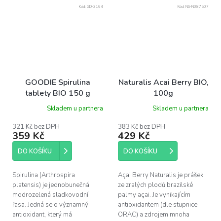
Kód:
GD-3164
Kód:
NS-N087507
GOODIE Spirulina
Naturalis Acai Berry BIO,
tablety BIO 150 g
100g
Skladem u partnera
Skladem u partnera
321 Kč bez DPH
383 Kč bez DPH
359 Kč
429 Kč
DO KOŠÍKU
DO KOŠÍKU
Spirulina (Arthrospira
Açai Berry Naturalis je prášek
platensis) je jednobunečná
ze zralých plodů brazilské
modrozelená sladkovodní
palmy açai. Je vynikajícím
řasa. Jedná se o významný
antioxidantem (dle stupnice
antioxidant, který má
ORAC) a zdrojem mnoha