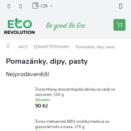
Přejít
CZK
na
obsah
Nákupní
košík
Domů
AKCE
ZDRAVÉ POTRAVINY
Pomazánky, dipy, pasty
Pomazánky, dipy, pasty
Nejprodávanější
Živina Miang dresink thajská zálivka na salát se
zázvorem, 150 g
Skladem
90 Kč
Živina Vietnamská BBQ omáčka medová na
glazování tofu a masa, 270 g