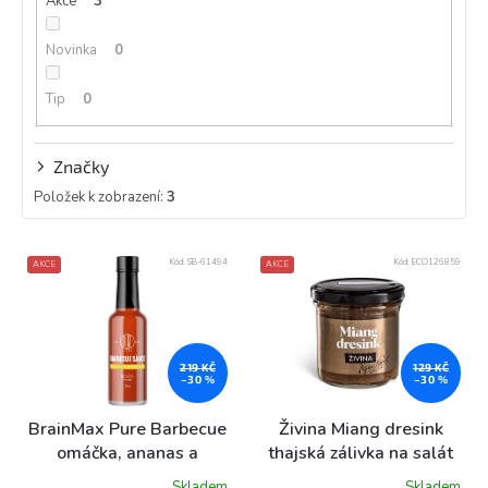
Akce
3
t
ů
Novinka
0
Tip
0
Značky
Položek k zobrazení:
3
V
Kód:
SB-61494
Kód:
ECO126859
AKCE
AKCE
ý
p
i
s
p
219 KČ
129 KČ
–30 %
–30 %
r
o
BrainMax Pure Barbecue
Živina Miang dresink
d
omáčka, ananas a
thajská zálivka na salát
u
brusinky, 200 ml
se zázvorem, 150 g
Skladem
Skladem