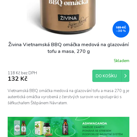
189 KČ
–30 %
Živina Vietnamská BBQ omáčka medová na glazování
tofu a masa, 270 g
Skladem
118 Kč bez DPH
DO KOŠÍKU
132 Kč
Vietnamská BBQ omáčka medová na glazování tofu a masa 270 g je
autentická omáčka vyrobená z čerstvých surovin ve spolupráci s
šéfkuchařem Štěpánem Návratem.