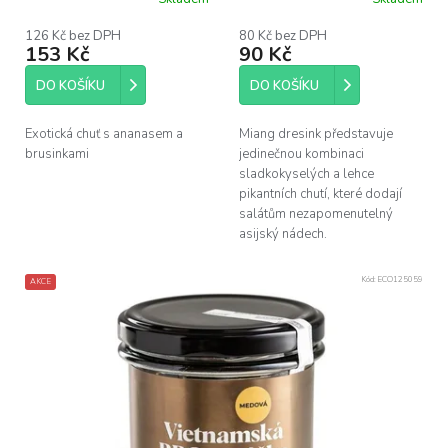
k
t
126 Kč bez DPH
80 Kč bez DPH
ů
153 Kč
90 Kč
DO KOŠÍKU
DO KOŠÍKU
Exotická chuť s ananasem a
Miang dresink představuje
brusinkami
jedinečnou kombinaci
sladkokyselých a lehce
pikantních chutí, které dodají
salátům nezapomenutelný
asijský nádech.
Kód:
ECO125059
AKCE