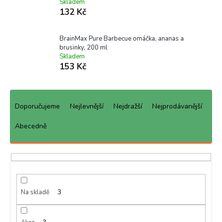
Skladem
132 Kč
BrainMax Pure Barbecue omáčka, ananas a
brusinky, 200 ml
Skladem
153 Kč
Ř
a
Doporučujeme
Nejlevnější
Nejdražší
Nejprodávanější
z
e
Abecedně
n
í
p
r
o
d
Na skladě
3
u
k