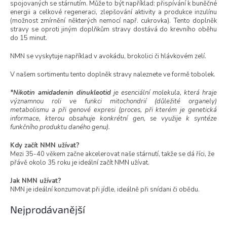
spojovaných se stárnutím. Může to být například: přispívání k buněčné
energii a celkové regeneraci, zlepšování aktivity a produkce inzulínu
(možnost zmírnění některých nemocí např. cukrovka). Tento doplněk
stravy se oproti jiným doplňkům stravy dostává do krevního oběhu
do 15 minut.
NMN se vyskytuje například v avokádu, brokolici či hlávkovém zelí.
V našem sortimentu tento doplněk stravy naleznete ve formě tobolek.
*Nikotin amidadenin dinukleotid
je esenciální molekula, která hraje
významnou roli ve funkci mitochondrií (důležité organely)
metabolismu a při genové expresi (proces, při kterém je genetická
informace, kterou obsahuje konkrétní gen, se využije k syntéze
funkčního produktu daného genu).
Kdy začít NMN užívat?
Mezi 35-40 věkem začne akcelerovat naše stárnutí, takže se dá říci, že
přávě okolo 35 roku je ideální začít NMN užívat.
Jak NMN užívat?
NMN je ideální konzumovat při jídle, ideálně při snídani či obědu.
Nejprodávanější