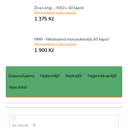
Živa LongL – NAD+, 60 kapslí
Momentálně nedostupné
1 375 Kč
NMN - Nikotinamid mononukleotid, 60 kapslí
Momentálně nedostupné
1 900 Kč
Ř
a
Doporučujeme
Nejlevnější
Nejdražší
Nejprodávanější
z
e
Abecedně
n
í
p
r
o
d
Na skladě
0