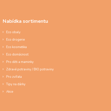
d
Z
a
á
c
p
í
a
p
Nabídka sortimentu
t
r
í
v
Eco obaly
k
y
Eco drogerie
v
ý
Eco kosmetika
p
Eco domácnost
i
s
Pro děti a maminky
u
Zdravé potraviny / BIO potraviny
Pro zvířata
Tipy na dárky
Akce