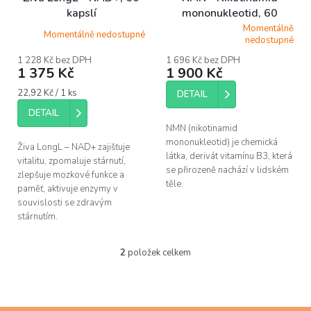
d
kapslí
mononukleotid, 60
u
kapslí
Momentálně
Momentálně nedostupné
k
Průměrné
nedostupné
hodnocení
t
produktu
1 228 Kč bez DPH
1 696 Kč bez DPH
ů
1 375 Kč
1 900 Kč
je
5,0
Měrná
22,92 Kč / 1 ks
z
DETAIL
cena:
5
DETAIL
hvězdiček.
NMN (nikotinamid
mononukleotid) je chemická
Živa LongL – NAD+ zajišťuje
látka, derivát vitamínu B3, která
vitalitu, zpomaluje stárnutí,
se přirozeně nachází v lidském
zlepšuje mozkové funkce a
těle.
paměť, aktivuje enzymy v
souvislosti se zdravým
stárnutím.
2
položek celkem
O
v
l
á