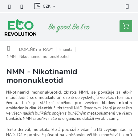
Přejít
CZK
na
obsah
Nákupní
košík
Domů
DOPLŇKY STRAVY
Imunita
NMN - Nikotinamid mononukleotid
NMN - Nikotinamid
mononukleotid
Nikotinamid mononukleotid,
zkratka
NMN, se považuje za elixír
mládí. Jedná se o molekulu přirozeně se vyskytující ve všech formách
života. Také je stěžejní složkou pro zvýšení hladiny
nikotin
amidadenin dinukleotidu*
, zkráceně NAD
(koenzym, který je obsažen
ve všech našich buňkách; spojen s buněčným metabolismem)
ve všech
buňkách.
NMN si buňky našeho organizmu dokáží vyrobit samy.
Tento derivát, molekula, která pochází z vitamínu B3 zvyšuje hladinu
NAD. Dále pozitivně působí na zmírňování většího množství faktorů