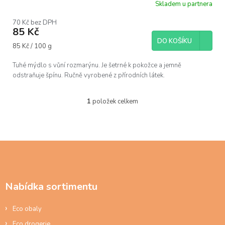
Skladem u partnera
70 Kč bez DPH
85 Kč
DO KOŠÍKU
Měrná
85 Kč / 100 g
cena:
Tuhé mýdlo s vůní rozmarýnu. Je šetrné k pokožce a jemně
odstraňuje špínu. Ručně vyrobené z přírodních látek.
1
položek celkem
O
v
l
á
d
Z
a
á
c
p
í
a
p
Nabídka sortimentu
t
r
í
v
Eco obaly
k
y
Eco drogerie