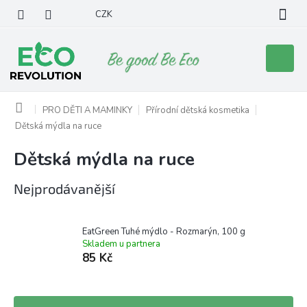
Přejít
CZK
na
obsah
Nákupní
košík
Domů
PRO DĚTI A MAMINKY
Přírodní dětská kosmetika
Dětská mýdla na ruce
Dětská mýdla na ruce
Nejprodávanější
EatGreen Tuhé mýdlo - Rozmarýn, 100 g
Skladem u partnera
85 Kč
Ř