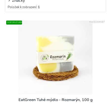
Značky
Položek k zobrazení:
1
V
Kód:
ECO100187
DOPORUČUJEME
ý
p
i
s
p
r
o
d
u
k
t
ů
EatGreen Tuhé mýdlo - Rozmarýn, 100 g