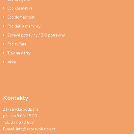
v
ý
Eco kosmetika
p
Eco domácnost
i
s
Pro děti a maminky
u
Zdravé potraviny / BIO potraviny
Pro zvířata
Tipy na dárky
Akce
Kontakty
Zákaznická podpora:
po - pá 9:00-15:00
Tel.: 227 272 687
E-mail:
info@ecorevolution.cz