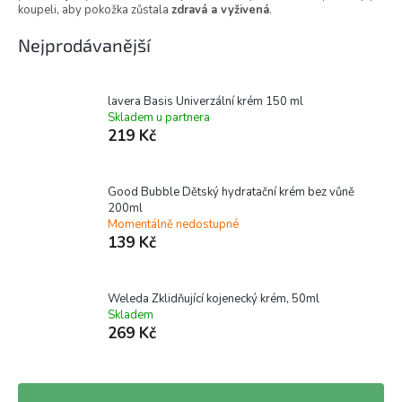
koupeli, aby pokožka zůstala
zdravá a vyživená
.
Nejprodávanější
lavera Basis Univerzální krém 150 ml
Skladem u partnera
219 Kč
Good Bubble Dětský hydratační krém bez vůně
200ml
Momentálně nedostupné
139 Kč
Weleda Zklidňující kojenecký krém, 50ml
Skladem
269 Kč
Ř