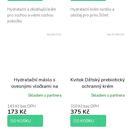
Hydratační a zklidňující krém
Hydratační krém na tělo a
pro suchou a velmi suchou
obličej pro princ 50ml
pokožku
Kód:
BR-6161
Kód:
EC-NAV241
Hydratační máslo s
Kvitok Dětský prebiotický
ovesnými vločkami na
ochranný krém
atopický ekzém Wooden
celotělový s ovesným
Skladem u partnera
Skladem u partnera
Spoon 15ml
proteinem, 50 ml
143 Kč bez DPH
310 Kč bez DPH
173 Kč
375 Kč
DO KOŠÍKU
DO KOŠÍKU