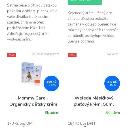
Šetrná péče o citlivou dětskou
pokožku v oblasti plenek. Ať je
Kojenecký krém určený pro
vaše děťátko čisté, suché,
citlivou dětskou pokožku,
šťastné, chráněné před
zejména v oblasti plenek, kde
podrážděním kůže. Náš
může být náchylná k zapaření a
Zklidňující kojenecký krém
zarudnutí, poskytuje rychlou
vyslyšel přání...
úlevu a ochranu.
Kód:
BT-7290014952379
Kód:
W9661
AKCE
AKCE
299 KČ
219 KČ
–30 %
–15 %
Mommy Care -
Weleda Měsíčkový
Organický dětský krém
pleťový krém, 50ml
na obličej 60 ml
Skladem
Skladem
173 Kč bez DPH
154 Kč bez DPH