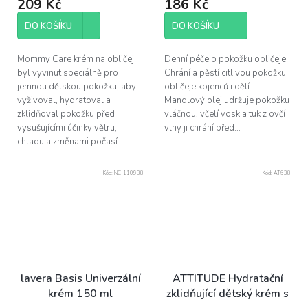
209 Kč
186 Kč
DO KOŠÍKU
DO KOŠÍKU
Mommy Care krém na obličej
Denní péče o pokožku obličeje
byl vyvinut speciálně pro
Chrání a pěstí citlivou pokožku
jemnou dětskou pokožku, aby
obličeje kojenců i dětí.
vyživoval, hydratoval a
Mandlový olej udržuje pokožku
zklidňoval pokožku před
vláčnou, včelí vosk a tuk z ovčí
vysušujícími účinky větru,
vlny ji chrání před...
chladu a změnami počasí.
Kód:
NC-110938
Kód:
AT638
lavera Basis Univerzální
ATTITUDE Hydratační
krém 150 ml
zklidňující dětský krém s