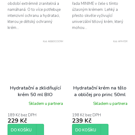
období extrémně zranitelná a
řada MINIME v čele s tímto
namáhaná. O to více potřebuje
úžasným krémem. Lehký a
intenzivní ochranu a hydrataci,
přesto skvěle vyživující
kterou je dětský ochranný
univerzální tělový krém, který
krém...
mohou...
Kód:
ABBIOCOCRM
Kód:
APHYDR
Hydratační a zklidňující
Hydratační krém na tělo
krém 50 ml BIO
a obličej pro princ 50ml
Skladem u partnera
Skladem u partnera
189 Kč bez DPH
198 Kč bez DPH
229 Kč
239 Kč
DO KOŠÍKU
DO KOŠÍKU