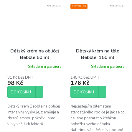
Kód:
BR-3291
Kód:
BR-3311
BESTSELLER
Dětský krém na obličej
Dětský krém na tělo
Bebble 50 ml
Bebble, 150 ml
Skladem u partnera
Skladem u partnera
81 Kč bez DPH
145 Kč bez DPH
98 Kč
176 Kč
DO KOŠÍKU
DO KOŠÍKU
Dětský krém Bebble na obličej
Nejčastějším dilematem
intenzivně vyživuje, zjemňuje a
starostlivého rodiče je jak se co
chrání jemnou pokožku před
nejlépe postarat o křehkou
vlivy vnějších faktorů.
pokožku svého děťátka.
Nabízíme vám řešení v podobě