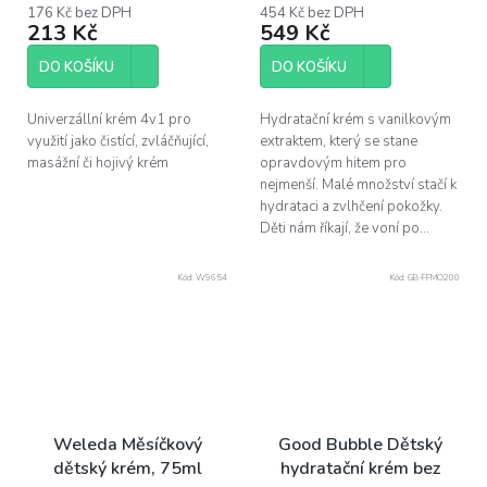
176 Kč bez DPH
454 Kč bez DPH
213 Kč
549 Kč
DO KOŠÍKU
DO KOŠÍKU
Univerzállní krém 4v1 pro
Hydratační krém s vanilkovým
využití jako čistící, zvláčňující,
extraktem, který se stane
masážní či hojivý krém
opravdovým hitem pro
nejmenší. Malé množství stačí k
hydrataci a zvlhčení pokožky.
Děti nám říkají, že voní po...
Kód:
W9654
Kód:
GB-FFMO200
Weleda Měsíčkový
Good Bubble Dětský
dětský krém, 75ml
hydratační krém bez