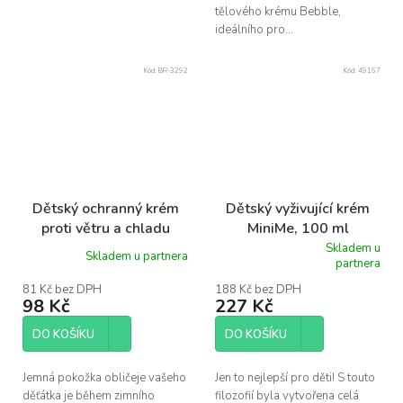
tělového krému Bebble,
ideálního pro...
Kód:
BR-3292
Kód:
49167
Dětský ochranný krém
Dětský vyživující krém
proti větru a chladu
MiniMe, 100 ml
Bebble 50 ml
Skladem u
Skladem u partnera
Průměrné
partnera
hodnocení
produktu
81 Kč bez DPH
188 Kč bez DPH
98 Kč
227 Kč
je
5,0
z
DO KOŠÍKU
DO KOŠÍKU
5
hvězdiček.
Jemná pokožka obličeje vašeho
Jen to nejlepší pro děti! S touto
děťátka je během zimního
filozofií byla vytvořena celá