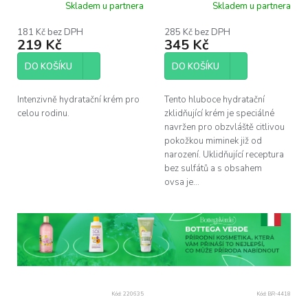
ovsem pro citlivou
Skladem u partnera
Skladem u partnera
pokožku, 200ml
181 Kč bez DPH
285 Kč bez DPH
219 Kč
345 Kč
DO KOŠÍKU
DO KOŠÍKU
Intenzivně hydratační krém pro
Tento hluboce hydratační
celou rodinu.
zklidňující krém je speciálné
navržen pro obzvláště citlivou
pokožkou miminek již od
narození. Uklidňující receptura
bez sulfátů a s obsahem
ovsa je...
Kód:
220635
Kód:
BR-4418