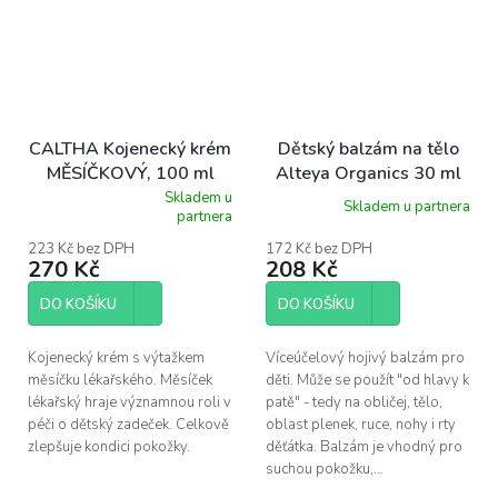
CALTHA Kojenecký krém
Dětský balzám na tělo
MĚSÍČKOVÝ, 100 ml
Alteya Organics 30 ml
Skladem u
Skladem u partnera
Průměrné
partnera
hodnocení
produktu
223 Kč bez DPH
172 Kč bez DPH
270 Kč
208 Kč
je
5,0
z
DO KOŠÍKU
DO KOŠÍKU
5
hvězdiček.
Kojenecký krém s výtažkem
Víceúčelový hojivý balzám pro
měsíčku lékařského. Měsíček
děti. Může se použít "od hlavy k
lékařský hraje významnou roli v
patě" - tedy na obličej, tělo,
péči o dětský zadeček. Celkově
oblast plenek, ruce, nohy i rty
zlepšuje kondici pokožky.
děťátka. Balzám je vhodný pro
suchou pokožku,...