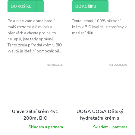
DO KOŠÍKU
DO KOŠÍKU
Pokud se vám doma batolí
Tento jemný, 100% přírodní
malý roztomilý človíček v
krém v BIO kvalitě je stvořený k
plenkách a chcete pro něj to
mazlení dětí.
nejlepší, jste tady správně.
Tento zcela přírodní krém v BIO
kvalitě je ideální pomocník při...
Kód:
ABIOCRLIN
Kód:
UU5252201
Univerzální krém 4v1
UOGA UOGA Dětský
200ml BIO
hydratační krém s
vanilkou NIKI, 150 ml
Skladem u partnera
Skladem u partnera