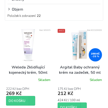
Objem
Položek k zobrazení:
22
V
Kód:
W9665
Kód:
ECO109009
AKCE
ý
p
i
s
p
290 KČ
–26 %
r
o
Weleda Zklidňující
Argital Baby ochranný
d
kojenecký krém, 50ml
krém na zadeček, 50 ml
u
Skladem
Skladem
k
t
222 Kč bez DPH
175 Kč bez DPH
ů
269 Kč
212 Kč
Měrná
424 Kč / 100 ml
DO KOŠÍKU
cena:
DO KOŠÍKU