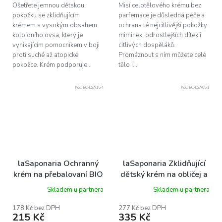
Ošetřete jemnou dětskou
Misí celotělového krému bez
pokožku se zklidňujícím
parfemace je důsledná péče a
krémem s vysokým obsahem
ochrana té nejcitlivější pokožky
koloidního ovsa, který je
miminek, odrostlejších dítek i
vynikajícím pomocníkem v boji
citlivých dospěláků.
proti suché až atopické
Promáznout s ním můžete celé
pokožce. Krém podporuje...
tělo i...
Kód:
EC-LSA164
Kód:
EC-LSA061
laSaponaria Ochranný
laSaponaria Zklidňující
krém na přebalovaní BIO
dětský krém na obličej a
- pro spokojená miminka,
tělo BIO, 150 ml
Skladem u partnera
Skladem u partnera
50 ml
178 Kč bez DPH
277 Kč bez DPH
215 Kč
335 Kč