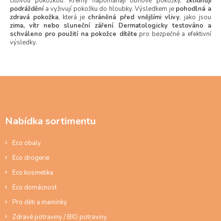
citlivou pokožkou. Krémy napomáhají obnově pokožky,
zklidňují
p
podráždění
a vyživují pokožku do hloubky. Výsledkem je
pohodlná a
r
zdravá pokožka
, která je
chráněná před vnějšími vlivy
, jako jsou
v
zima, vítr nebo sluneční záření
.
Dermatologicky testováno a
k
schváleno pro použití na pokožce dítěte
pro bezpečné a efektivní
výsledky.
y
v
ý
p
Z
i
s
á
u
p
a
Nabídka sortimentu
t
í
Eco obaly
Eco drogerie
Eco kosmetika
Eco domácnost
Pro děti a maminky
Zdravé potraviny / BIO potraviny