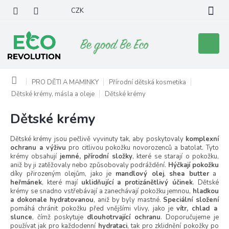
Přejít
CZK
na
obsah
Nákupní
košík
Domů
PRO DĚTI A MAMINKY
Přírodní dětská kosmetika
Dětské krémy, másla a oleje
Dětské krémy
Dětské krémy
Dětské krémy jsou pečlivě vyvinuty tak, aby poskytovaly
komplexní
ochranu a výživu
pro citlivou pokožku novorozenců a batolat. Tyto
krémy obsahují
jemné, přírodní složky
, které se starají o pokožku,
aniž by ji zatěžovaly nebo způsobovaly podráždění.
Hýčkají pokožku
díky přirozeným olejům, jako je
mandlový olej
,
shea butter
a
heřmánek
, které mají
uklidňující a protizánětlivý účinek
. Dětské
krémy se snadno vstřebávají a zanechávají pokožku jemnou,
hladkou
a dokonale hydratovanou
, aniž by byly mastné.
Speciální složení
pomáhá chránit pokožku před vnějšími vlivy, jako je
vítr, chlad a
slunce
, čímž poskytuje
dlouhotrvající ochranu
. Doporučujeme je
používat jak pro každodenní
hydrataci
, tak pro zklidnění pokožky po