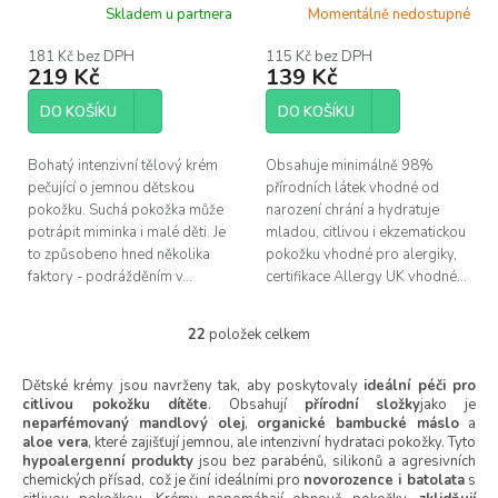
vůně 200ml
Skladem u partnera
Momentálně nedostupné
181 Kč bez DPH
115 Kč bez DPH
219 Kč
139 Kč
DO KOŠÍKU
DO KOŠÍKU
Bohatý intenzivní tělový krém
Obsahuje minimálně 98%
pečující o jemnou dětskou
přírodních látek vhodné od
pokožku. Suchá pokožka může
narození chrání a hydratuje
potrápit miminka i malé děti. Je
mladou, citlivou i ekzematickou
to způsobeno hned několika
pokožku vhodné pro alergiky,
faktory - podrážděním v...
certifikace Allergy UK vhodné...
22
položek celkem
O
v
l
Dětské krémy jsou navrženy tak, aby poskytovaly
ideální péči pro
citlivou pokožku dítěte
. Obsahují
á
přírodní složky
jako je
neparfémovaný mandlový olej
,
organické bambucké máslo
a
d
aloe vera
, které zajišťují jemnou, ale intenzivní hydrataci pokožky. Tyto
a
hypoalergenní produkty
jsou bez parabénů, silikonů a agresivních
c
chemických přísad, což je činí ideálními pro
novorozence i batolata
s
í