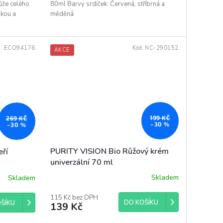
80ml Barvy srdíček: Červená, stříbrná a
ůže celého
měděná
bkou a
d:
ECO94176
Kód:
NC-290152
AKCE
199 KČ
269 KČ
–30 %
–30 %
PURITY VISION Bio Růžový krém
eří
univerzální 70 ml
Skladem
Skladem
Průměrné
hodnocení
produktu
115 Kč bez DPH
DO KOŠÍKU
ŠÍKU
139 Kč
je
5,0