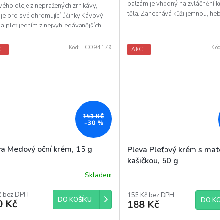
diček.
hvězdiček.
balzám je vhodný na zvláčnění k
ého oleje z nepražených zrn kávy,
těla. Zanechává kůži jemnou, he
 je pro své ohromující účinky Kávový
vyživenou....
na pleť jedním z nejvyhledávanějších
 v luxusních...
Kód:
ECO94179
Kó
CE
AKCE
143 KČ
–30 %
va Medový oční krém, 15 g
Pleva Pleťový krém s mat
kašičkou, 50 g
Skladem
č bez DPH
155 Kč bez DPH
DO KOŠÍKU
DO KO
0 Kč
188 Kč