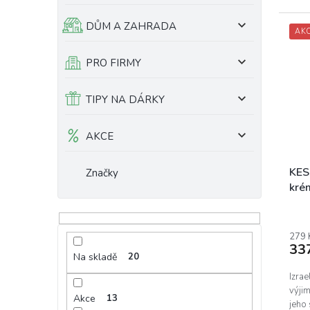
DŮM A ZAHRADA
AK
PRO FIRMY
TIPY NA DÁRKY
AKCE
KES
Značky
kré
279 
33
Na skladě
20
Izrae
výjim
Akce
13
jeho 