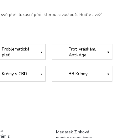
é pleti luxusní péči, kterou si zaslouží. Buďte svěží,
Problematická
Proti vráskám,
pleť
Anti-Age
Krémy s CBD
BB Krémy
ea
Medarek Zinková
rém s
mast s propolisem