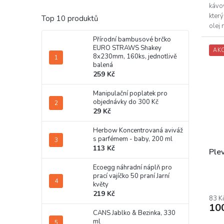
hvěz
kávov
který
Top 10 produktů
olej 
olejů
Přírodní bambusové brčko
EURO STRAWS Shakey
AK
8x230mm, 160ks, jednotlivě
balená
259 Kč
Manipulační poplatek pro
objednávky do 300 Kč
29 Kč
Herbow Koncentrovaná aviváž
s parfémem - baby, 200 ml
113 Kč
Ple
Ecoegg náhradní náplň pro
prací vajíčko 50 praní Jarní
květy
219 Kč
83 K
10
CANS Jablko & Bezinka, 330
ml