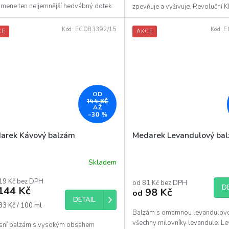
omene ten nejjemnější hedvábný dotek.
zpevňuje a vyživuje. Revoluční
 obsahuje...
na obličej, krk...
Kód:
ECO83392/15
Kód:
E
CE
AKCE
OD
144 KČ
AŽ
–30 %
arek Kávový balzám
Medarek Levandulový ba
Skladem
ěrné
Průměrné
ocení
hodnocení
19 Kč bez DPH
uktu
produktu
od 81 Kč bez DPH
D
144 Kč
98 Kč
od
je
DETAIL
5,0
á
33 Kč / 100 ml
z
Balzám s omamnou levandulovo
5
všechny milovníky levandule. L
sní balzám s vysokým obsahem