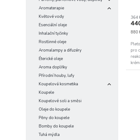
ů
Aromaterapie
Květové vody
364 
44
Esenciální oleje
Měrn
880 
Inhalační tyčinky
cena:
Rostlinné oleje
Pleťo
Aromalampy a difuzéry
pro c
reakc
Éterické oleje
krém 
Aroma doplňky
Přírodní houby, lufy
Koupelová kosmetika
Koupele
Koupelové soli a směsi
Oleje do koupele
Pěny do koupele
Bomby do koupele
Tuhá mýdla