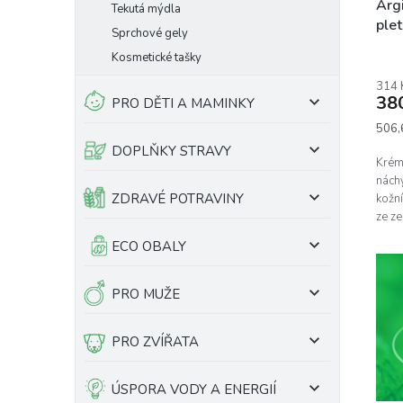
Arg
Tekutá mýdla
plet
Sprchové gely
Kosmetické tašky
314 
38
PRO DĚTI A MAMINKY
Měrn
506,
cena:
DOPLŇKY STRAVY
Krému
náchy
ZDRAVÉ POTRAVINY
kožn
ze ze
měsí
ECO OBALY
PRO MUŽE
PRO ZVÍŘATA
ÚSPORA VODY A ENERGIÍ