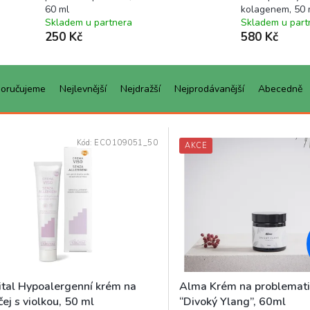
60 ml
kolagenem, 50 
Skladem u partnera
Skladem u part
250 Kč
580 Kč
oručujeme
Nejlevnější
Nejdražší
Nejprodávanější
Abecedně
Kód:
ECO109051_50
AKCE
ital Hypoalergenní krém na
Alma Krém na problemati
čej s violkou, 50 ml
“Divoký Ylang”, 60ml