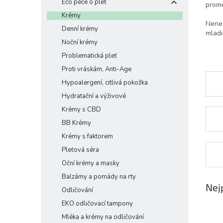
Eco péče o pleť
prom
e
Krémy
l
Nenec
Denní krémy
mladi
Noční krémy
Problematická pleť
Proti vráskám, Anti-Age
Hypoalergení, citlivá pokožka
Hydratační a výživové
Krémy s CBD
BB Krémy
Krémy s faktorem
Pleťová séra
Oční krémy a masky
Balzámy a pomády na rty
Nej
Odličování
EKO odličovací tampony
Mléka a krémy na odličování