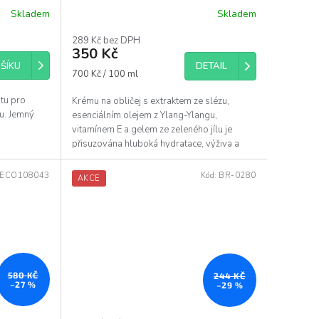
Skladem
Skladem
289 Kč bez DPH
350 Kč
DETAIL
ŠÍKU
Měrná
700 Kč / 100 ml
cena:
itu pro
Krému na obličej s extraktem ze slézu,
u. Jemný
esenciálním olejem z Ylang-Ylangu,
vitamínem E a gelem ze zeleného jílu je
přisuzována hluboká hydratace, výživa a
ochrana, s cílem...
ECO108043
Kód:
BR-0280
AKCE
580 KČ
244 KČ
–27 %
–29 %