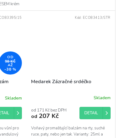
 KESEM krém
CO83395/15
Kód:
ECO83413/STR
OD
98 KČ
AŽ
–30 %
Medarek Zázračné srdéčko
lzám
Skladem
Skladem
od 171 Kč bez DPH
DETAIL
ETAIL
207 Kč
od
Voňavý promašťující balzám na rty, suché
u vůní pro
ruce, paty, nebo jen tak. Varianty: 25ml a
evandulový