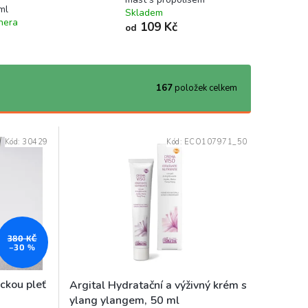
ml
Skladem
nera
109 Kč
od
167
položek celkem
Kód:
30429
Kód:
ECO107971_50
380 KČ
–30 %
ckou pleť
Argital Hydratační a výživný krém s
ylang ylangem, 50 ml