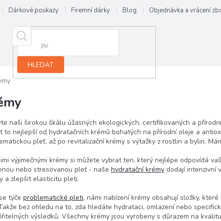
Dárkové poukazy
Firemní dárky
Blog
Objednávka a vrácení zb
HLEDAT
émy
émy
te naši širokou škálu úžasných ekologických, certifikovaných a přírodní
t to nejlepší od hydratačních krémů bohatých na přírodní oleje a antio
ematickou pleť, až po revitalizační krémy s výtažky z rostlin a bylin. Má
imi výjimečnými krémy si můžete vybrat ten, který nejlépe odpovídá v
enou nebo stresovanou pleť - naše
hydratační krémy
dodají intenzivní 
 a zlepšit elasticitu pleti.
se týče
problematické pleti
, námi nabízení krémy obsahují složky, které 
Takže bez ohledu na to, zda hledáte hydrataci, omlazení nebo specifick
řitelných výsledků. Všechny krémy jsou vyrobeny s důrazem na kvalitu