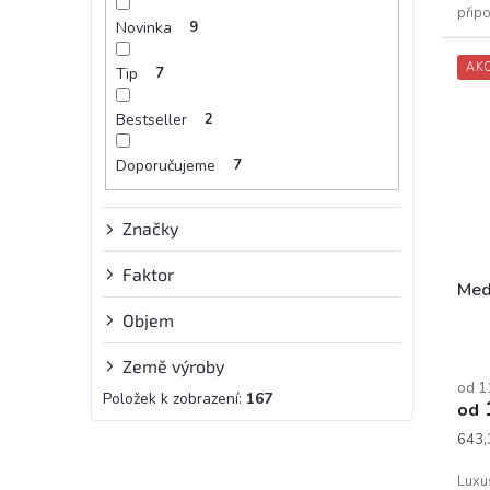
přip
Novinka
9
Krém
AK
Tip
7
Bestseller
2
Doporučujeme
7
Značky
Faktor
Med
Objem
Prům
Země výroby
hodn
od 1
prod
Položek k zobrazení:
167
od
je
5,0
Měrn
643,
z
cena:
5
Luxu