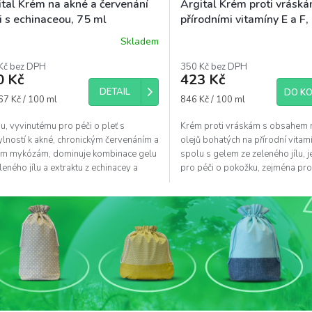
ital Krém na akné a červenání
Argital Krém proti vráská
i s echinaceou, 75 ml
přírodními vitamíny E a F,
Skladem
Kč bez DPH
350 Kč bez DPH
0 Kč
423 Kč
DETAIL
DO KO
á
Měrná
67 Kč / 100 ml
846 Kč / 100 ml
cena:
, vyvinutému pro péči o pleť s
Krém proti vráskám s obsahem r
lností k akné, chronickým červenáním a
olejů bohatých na přírodní vitamí
ím mykózám, dominuje kombinace gelu
spolu s gelem ze zeleného jílu, 
leného jílu a extraktu z echinacey a
pro péči o pokožku, zejména pro 
čku.
jsou...