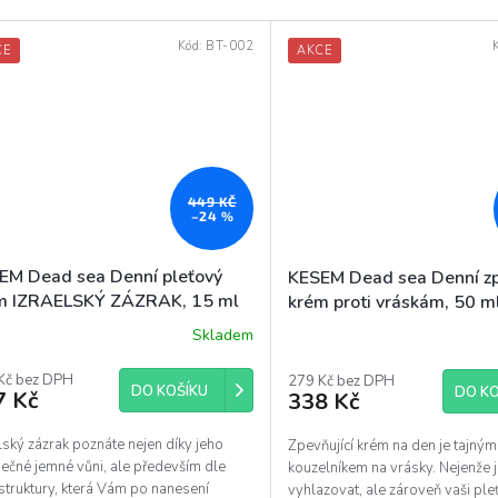
Kód:
BT-002
CE
AKCE
449 KČ
–24 %
EM Dead sea Denní pleťový
KESEM Dead sea Denní zp
m IZRAELSKÝ ZÁZRAK, 15 ml
krém proti vráskám, 50 m
Skladem
Kč bez DPH
279 Kč bez DPH
DO KOŠÍKU
DO KO
7 Kč
338 Kč
lský zázrak poznáte nejen díky jeho
Zpevňující krém na den je tajným
ečné jemné vůni, ale především dle
kouzelníkem na vrásky. Nejenže
struktury, která Vám po nanesení
vyhlazovat, ale zároveň vaši pleť