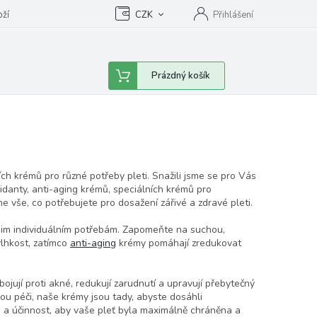
oží
CZK
Přihlášení
Nákupní
Prázdný košík
košík
ch krémů pro různé potřeby pleti. Snažili jsme se pro Vás
xidanty, anti-aging krémů, speciálních krémů pro
me vše, co potřebujete pro dosažení zářivé a zdravé pleti.
ašim individuálním potřebám. Zapomeňte na suchou,
vlhkost, zatímco
anti-aging
krémy pomáhají zredukovat
bojují proti akné, redukují zarudnutí a upravují přebytečný
ou péči, naše krémy jsou tady, abyste dosáhli
 a účinnost, aby vaše pleť byla maximálně chráněna a