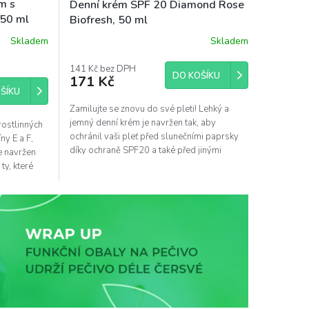
m s
Denní krém SPF 20 Diamond Rose
 50 ml
Biofresh, 50 ml
Skladem
Skladem
141 Kč bez DPH
DO KOŠÍKU
171 Kč
ŠÍKU
Zamilujte se znovu do své pleti! Lehký a
jemný denní krém je navržen tak, aby
ostlinných
ochránil vaši pleť před slunečními paprsky
ny E a F,
díky ochraně SPF20 a také před jinými
je navržen
stresujícími vlivy...
ty, které