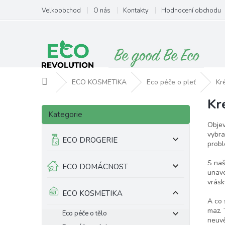
Přejít
Velkoobchod
O nás
Kontakty
Hodnocení obchodu
na
obsah
Domů
ECO KOSMETIKA
Eco péče o pleť
Kr
Kr
P
Přeskočit
o
Kategorie
kategorie
s
Objev
t
vybra
ECO DROGERIE
probl
r
a
S naš
ECO DOMÁCNOST
n
unav
n
vrásky
í
ECO KOSMETIKA
p
A co 
maz. 
a
Eco péče o tělo
neuvě
n