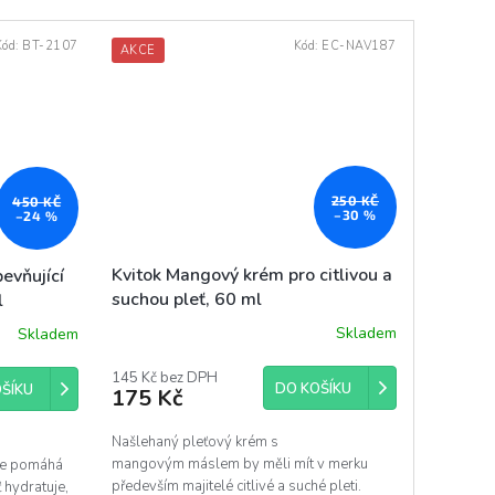
Kód:
BT-2107
Kód:
EC-NAV187
AKCE
250 KČ
450 KČ
–30 %
–24 %
Kvitok Mangový krém pro citlivou a
evňující
suchou pleť, 60 ml
l
Skladem
Skladem
145 Kč bez DPH
DO KOŠÍKU
ŠÍKU
175 Kč
Našlehaný pleťový krém s
mangovým máslem by měli mít v merku
 je pomáhá
především majitelé citlivé a suché pleti.
 hydratuje,