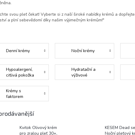
ěněna.
hte svou pleť čekat! Vyberte si z naší široké nabídky krémů a dopřejte sv
ství a plní sebevědomí díky našim výjimečným krémům!"
Denní krémy
Noční krémy
Hypoalergení,
Hydratační a
citlivá pokožka
výživové
Krémy s
faktorem
prodávanější
Kvitok Olivový krém
KESEM Dead s
pro zralou pleť 30+,
Noční pleťový k