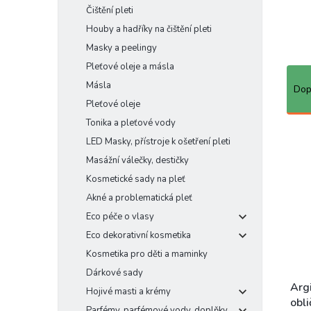
Čištění pleti
Houby a hadříky na čištění pleti
Masky a peelingy
Pleťové oleje a másla
Ř
Másla
a
Dop
z
Pleťové oleje
e
Tonika a pleťové vody
n
V
LED Masky, přístroje k ošetření pleti
í
ý
Masážní válečky, destičky
p
p
r
i
Kosmetické sady na pleť
o
s
Akné a problematická pleť
d
p
Eco péče o vlasy
u
r
Eco dekorativní kosmetika
k
o
t
Kosmetika pro děti a maminky
d
ů
u
Dárkové sady
k
Arg
Hojivé masti a krémy
t
obli
Parfémy, parfémové vody, doplňky