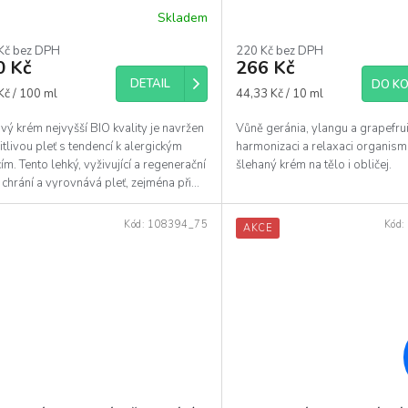
Skladem
Průměrné
hodnocení
Kč bez DPH
220 Kč bez DPH
produktu
0 Kč
266 Kč
je
DETAIL
DO KO
5,0
á
Měrná
Kč / 100 ml
44,33 Kč / 10 ml
z
cena:
5
vý krém nejvyšší BIO kvality je navržen
Vůně geránia, ylangu a grapefru
hvězdiček.
itlivou pleť s tendencí k alergickým
harmonizaci a relaxaci organism
ím. Tento lehký, vyživující a regenerační
šlehaný krém na tělo i obličej.
chrání a vyrovnává pleť, zejména při...
Kód:
108394_75
Kód:
AKCE