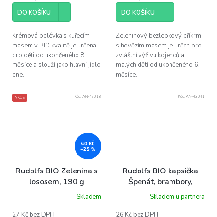
DO KOŠÍKU
DO KOŠÍKU
Krémová polévka s kuřecím
Zeleninový bezlepkový příkrm
masem v BIO kvalitě je určena
s hovězím masem je určen pro
pro děti od ukončeného 8.
zvláštní výživu kojenců a
měsíce a slouží jako hlavní jídlo
malých dětí od ukončeného 6.
dne.
měsíce.
Kód:
AN-43018
Kód:
AN-43041
AKCE
40 KČ
–25 %
Rudolfs BIO Zelenina s
Rudolfs BIO kapsička
lososem, 190 g
Špenát, brambory,
pastynák s hovězím
Skladem
Skladem u partnera
masem, 110 g
27 Kč bez DPH
26 Kč bez DPH