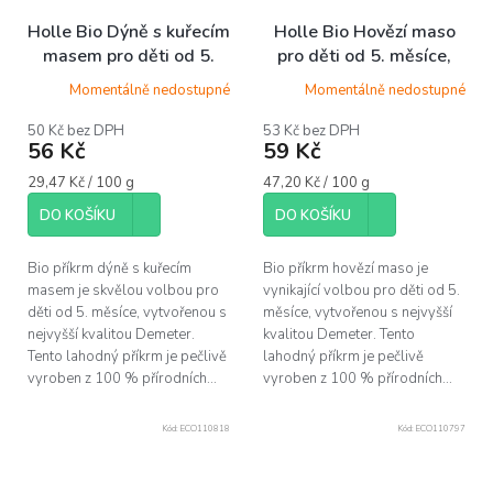
Holle Bio Dýně s kuřecím
Holle Bio Hovězí maso
masem pro děti od 5.
pro děti od 5. měsíce,
měsíce, 190 g
125 g
Momentálně nedostupné
Momentálně nedostupné
50 Kč bez DPH
53 Kč bez DPH
56 Kč
59 Kč
Měrná
Měrná
29,47 Kč / 100 g
47,20 Kč / 100 g
cena:
cena:
DO KOŠÍKU
DO KOŠÍKU
Bio příkrm dýně s kuřecím
Bio příkrm hovězí maso je
masem je skvělou volbou pro
vynikající volbou pro děti od 5.
děti od 5. měsíce, vytvořenou s
měsíce, vytvořenou s nejvyšší
nejvyšší kvalitou Demeter.
kvalitou Demeter. Tento
Tento lahodný příkrm je pečlivě
lahodný příkrm je pečlivě
vyroben z 100 % přírodních...
vyroben z 100 % přírodních...
Kód:
ECO110818
Kód:
ECO110797