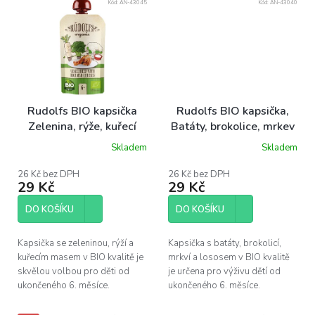
Kód:
AN-43045
Kód:
AN-43040
Rudolfs BIO kapsička
Rudolfs BIO kapsička,
Zelenina, rýže, kuřecí
Batáty, brokolice, mrkev
maso, 110 g
s lososem 110 g
Skladem
Skladem
26 Kč bez DPH
26 Kč bez DPH
29 Kč
29 Kč
DO KOŠÍKU
DO KOŠÍKU
Kapsička se zeleninou, rýží a
Kapsička s batáty, brokolicí,
kuřecím masem v BIO kvalitě je
mrkví a lososem v BIO kvalitě
skvělou volbou pro děti od
je určena pro výživu dětí od
ukončeného 6. měsíce.
ukončeného 6. měsíce.