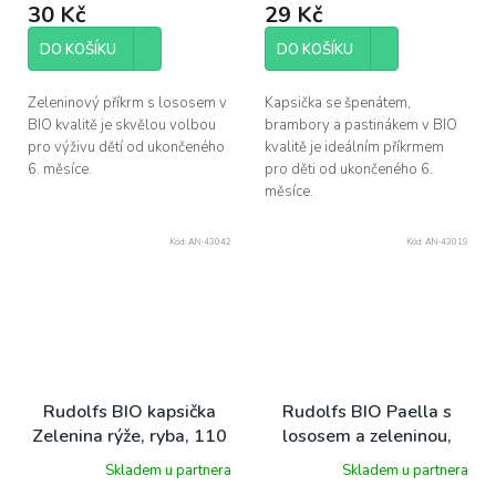
30 Kč
29 Kč
DO KOŠÍKU
DO KOŠÍKU
Zeleninový příkrm s lososem v
Kapsička se špenátem,
BIO kvalitě je skvělou volbou
brambory a pastinákem v BIO
pro výživu dětí od ukončeného
kvalitě je ideálním příkrmem
6. měsíce.
pro děti od ukončeného 6.
měsíce.
Kód:
AN-43042
Kód:
AN-43019
Rudolfs BIO kapsička
Rudolfs BIO Paella s
Zelenina rýže, ryba, 110
lososem a zeleninou,
g
190 g
Skladem u partnera
Skladem u partnera