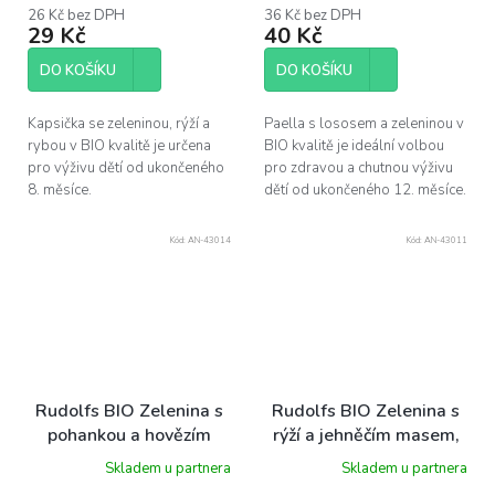
26 Kč bez DPH
36 Kč bez DPH
29 Kč
40 Kč
DO KOŠÍKU
DO KOŠÍKU
Kapsička se zeleninou, rýží a
Paella s lososem a zeleninou v
rybou v BIO kvalitě je určena
BIO kvalitě je ideální volbou
pro výživu dětí od ukončeného
pro zdravou a chutnou výživu
8. měsíce.
dětí od ukončeného 12. měsíce.
Kód:
AN-43014
Kód:
AN-43011
Rudolfs BIO Zelenina s
Rudolfs BIO Zelenina s
pohankou a hovězím
rýží a jehněčím masem,
masem, 190 g
190 g
Skladem u partnera
Skladem u partnera