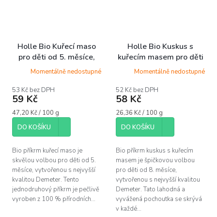
Holle Bio Kuřecí maso
Holle Bio Kuskus s
pro děti od 5. měsíce,
kuřecím masem pro děti
125 g
od 8. měsíce, 220 g
Momentálně nedostupné
Momentálně nedostupné
53 Kč bez DPH
52 Kč bez DPH
59 Kč
58 Kč
Měrná
Měrná
47,20 Kč / 100 g
26,36 Kč / 100 g
cena:
cena:
DO KOŠÍKU
DO KOŠÍKU
Bio příkrm kuřecí maso je
Bio příkrm kuskus s kuřecím
skvělou volbou pro děti od 5.
masem je špičkovou volbou
měsíce, vytvořenou s nejvyšší
pro děti od 8. měsíce,
kvalitou Demeter. Tento
vytvořenou s nejvyšší kvalitou
jednodruhový příkrm je pečlivě
Demeter. Tato lahodná a
vyroben z 100 % přírodních...
vyvážená pochoutka se skrývá
v každé...