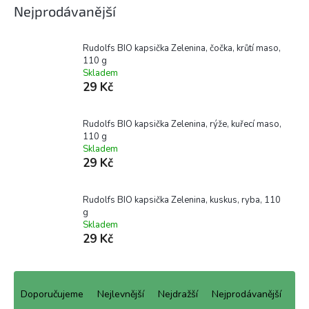
Nejprodávanější
Rudolfs BIO kapsička Zelenina, čočka, krůtí maso,
110 g
Skladem
29 Kč
Rudolfs BIO kapsička Zelenina, rýže, kuřecí maso,
110 g
Skladem
29 Kč
Rudolfs BIO kapsička Zelenina, kuskus, ryba, 110
g
Skladem
29 Kč
Ř
a
Doporučujeme
Nejlevnější
Nejdražší
Nejprodávanější
z