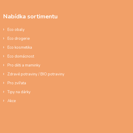
p
p
i
a
s
Nabídka sortimentu
t
u
í
Eco obaly
Eco drogerie
Eco kosmetika
Eco domácnost
Pro děti a maminky
Zdravé potraviny / BIO potraviny
Pro zvířata
Tipy na dárky
Akce