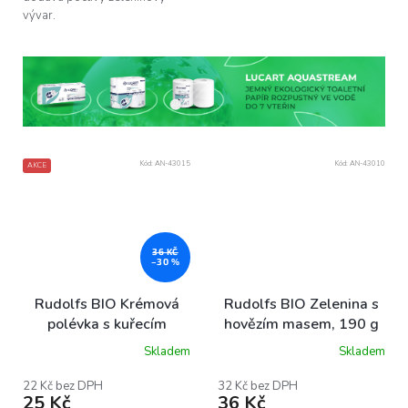
vývar.
Kód:
AN-43015
Kód:
AN-43010
AKCE
36 KČ
–30 %
Rudolfs BIO Krémová
Rudolfs BIO Zelenina s
polévka s kuřecím
hovězím masem, 190 g
masem, 190 g
Skladem
Skladem
22 Kč bez DPH
32 Kč bez DPH
25 Kč
36 Kč