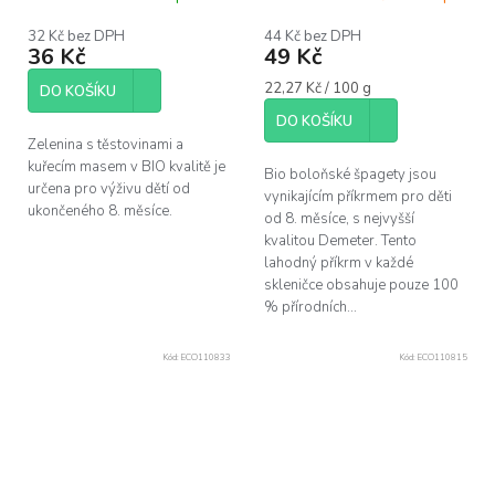
32 Kč bez DPH
44 Kč bez DPH
36 Kč
49 Kč
Měrná
22,27 Kč / 100 g
DO KOŠÍKU
cena:
DO KOŠÍKU
Zelenina s těstovinami a
kuřecím masem v BIO kvalitě je
Bio boloňské špagety jsou
určena pro výživu dětí od
vynikajícím příkrmem pro děti
ukončeného 8. měsíce.
od 8. měsíce, s nejvyšší
kvalitou Demeter. Tento
lahodný příkrm v každé
skleničce obsahuje pouze 100
% přírodních...
Kód:
ECO110833
Kód:
ECO110815