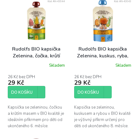
Kód:
AN-43044
Kód:
AN-43043
ý
p
i
s
p
r
o
Rudolfs BIO kapsička
Rudolfs BIO kapsička
d
Zelenina, čočka, krůtí
Zelenina, kuskus, ryba,
u
maso, 110 g
110 g
Skladem
Skladem
k
t
26 Kč bez DPH
26 Kč bez DPH
ů
29 Kč
29 Kč
DO KOŠÍKU
DO KOŠÍKU
Kapsička se zeleninou, čočkou
Kapsička se zeleninou,
a krůtím masem v BIO kvalitě je
kuskusem a rybou v BIO kvalitě
ideálním příkrmem pro děti od
je výživný příkrm určený pro
ukončeného 6. měsíce.
děti od ukončeného 8. měsíce.