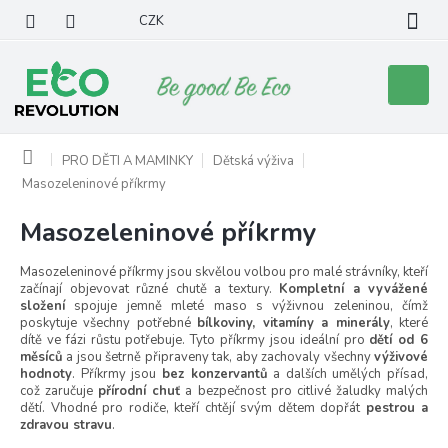
Přejít
CZK
na
obsah
Nákupní
košík
Domů
PRO DĚTI A MAMINKY
Dětská výživa
Masozeleninové příkrmy
Masozeleninové příkrmy
Masozeleninové příkrmy jsou skvělou volbou pro malé strávníky, kteří
začínají objevovat různé chutě a textury.
Kompletní a vyvážené
složení
spojuje jemně mleté maso s výživnou zeleninou, čímž
poskytuje všechny potřebné
bílkoviny, vitamíny a minerály
, které
dítě ve fázi růstu potřebuje. Tyto příkrmy jsou ideální pro
dětí od 6
měsíců
a jsou šetrně připraveny tak, aby zachovaly všechny
výživové
hodnoty
. Příkrmy jsou
bez konzervantů
a dalších umělých přísad,
což zaručuje
přírodní chuť
a bezpečnost pro citlivé žaludky malých
dětí. Vhodné pro rodiče, kteří chtějí svým dětem dopřát
pestrou a
zdravou stravu
.