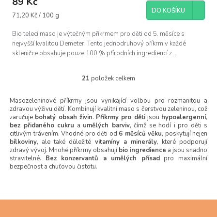
89 Kč
DO KOŠÍKU
Měrná
71,20 Kč / 100 g
cena:
Bio telecí maso je výtečným příkrmem pro děti od 5. měsíce s
nejvyšší kvalitou Demeter. Tento jednodruhový příkrm v každé
skleničce obsahuje pouze 100 % přírodních ingrediencí z...
21
položek celkem
O
v
l
Masozeleninové příkrmy jsou vynikající volbou pro rozmanitou a
zdravou výživu dětí. Kombinují kvalitní maso s čerstvou zeleninou, což
á
zaručuje
bohatý obsah živin
.
Příkrmy pro děti
jsou
hypoalergenní
,
d
bez přidaného cukru
a
umělých barviv
, čímž se hodí i pro děti s
a
citlivým trávením. Vhodné pro děti od
6 měsíců věku
, poskytují nejen
c
bílkoviny
, ale také důležité
vitamíny a minerály
, které podporují
í
zdravý vývoj. Mnohé příkrmy obsahují
bio ingredience
a jsou snadno
p
stravitelné.
Bez konzervantů a umělých přísad
pro maximální
r
bezpečnost a chuťovou čistotu.
v
k
y
v
Z
ý
á