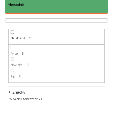
e
Abecedně
n
í
p
r
o
d
Na skladě
9
u
k
Akce
3
t
ů
Novinka
0
Tip
0
Značky
Položek k zobrazení:
21
V