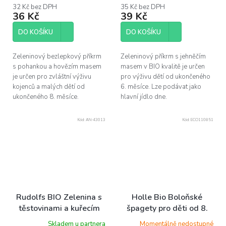
32 Kč bez DPH
35 Kč bez DPH
36 Kč
39 Kč
DO KOŠÍKU
DO KOŠÍKU
Zeleninový bezlepkový příkrm
Zeleninový příkrm s jehněčím
s pohankou a hovězím masem
masem v BIO kvalitě je určen
je určen pro zvláštní výživu
pro výživu dětí od ukončeného
kojenců a malých dětí od
6. měsíce. Lze podávat jako
ukončeného 8. měsíce.
hlavní jídlo dne.
Kód:
AN-43013
Kód:
ECO110851
Rudolfs BIO Zelenina s
Holle Bio Boloňské
těstovinami a kuřecím
špagety pro děti od 8.
masem, 190 g
měsíce, 220 g
Skladem u partnera
Momentálně nedostupné