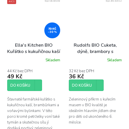
Kód:
HA-EK108
Kód:
AN-43012
AKCE
70 KČ
–30 %
Ella's Kitchen BIO
Rudolfs BIO Cuketa,
Kuřátko s kukuřičnou kaší
dýně, brambory s
(130 g)
kuřecím masem, 190 g
Skladem
Skladem
44 Kč bez DPH
32 Kč bez DPH
49 Kč
36 Kč
DO KOŠÍKU
DO KOŠÍKU
Šťavnaté farmářské kuřátko s
Zeleninový příkrm s kuřecím
kukuřičnou kaší, brambůrkami a
masem v BIO kvalitě je
voňavými bylinkami. V této
ideálním hlavním jídlem dne
porci kromě petrželky voní také
pro děti od ukončeného 6.
tymián a skutečnou sílu jí
měsíce.
dodává poctivý zeleninový