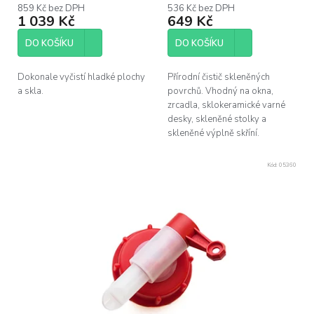
859 Kč bez DPH
536 Kč bez DPH
ů
1 039 Kč
649 Kč
DO KOŠÍKU
DO KOŠÍKU
Dokonale vyčistí hladké plochy
Přírodní čistič skleněných
a skla.
povrchů. Vhodný na okna,
zrcadla, sklokeramické varné
desky, skleněné stolky a
skleněné výplně skříní.
Kód:
05360