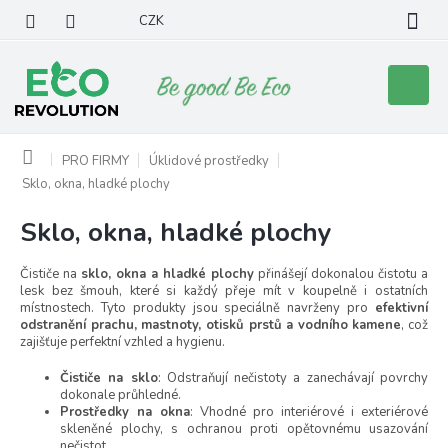
Přejít
CZK
na
obsah
Nákupní
košík
Domů
PRO FIRMY
Úklidové prostředky
Sklo, okna, hladké plochy
Sklo, okna, hladké plochy
Čističe na
sklo, okna a hladké plochy
přinášejí dokonalou čistotu a
lesk bez šmouh, které si každý přeje mít v koupelně i ostatních
místnostech. Tyto produkty jsou speciálně navrženy pro
efektivní
odstranění prachu, mastnoty, otisků prstů a vodního kamene
, což
zajišťuje perfektní vzhled a hygienu.
Čističe na sklo
: Odstraňují nečistoty a zanechávají povrchy
dokonale průhledné.
Prostředky na okna
: Vhodné pro interiérové i exteriérové
skleněné plochy, s ochranou proti opětovnému usazování
nečistot.