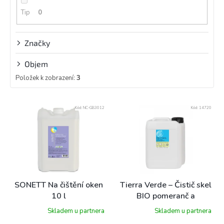
Tip
0
Značky
Objem
Položek k zobrazení:
3
V
Kód:
NC-GB3012
Kód:
14720
ý
p
i
s
p
r
o
SONETT Na čištění oken
Tierra Verde – Čistič skel
d
10 l
BIO pomeranč a
u
citronela 5 l
Skladem u partnera
Skladem u partnera
k
t