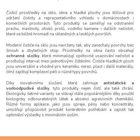
O
v
l
Čisticí prostředky na sklo, okna a hladké plochy jsou klíčové pro
udržení čistoty a reprezentativního vzhledu v domácnostech i
á
komerčních prostorách. Tyto produkty se zaměřují na odstranění
d
prachu, mastnoty, otisků prstů, vodního kamene i dalších nečistot,
a
které se běžně hromadí na skleněných a lesklých površích.
c
í
Moderní čističe na sklo jsou navrženy tak, aby zanechaly povrchy bez
p
šmouh a zbytečných stop. Prostředky na okna často obsahují
r
ochranné složky
, které minimalizují opětovné usazování nečistot a
v
prodlužují interval mezi jednotlivými čištěními. Čističe hladkých ploch
k
jsou univerzální a vhodné pro keramiku, nerez, plast i další materiály,
y
čímž zajišťují komplexní péči o různé typy povrchů.
v
Díky inovativnímu složení, které zahrnuje
antistatické a
ý
vodoodpudivé složky
, tyto produkty nejen čistí, ale také chrání.
p
Ekologicky šetrné varianty se stávají stále populárnějšími díky použití
i
biologicky odbouratelných látek a absenci agresivních chemikálií.
s
Různé formy aplikace, jako jsou spreje, pěny nebo koncentráty,
u
umožňují přizpůsobit produkt konkrétním potřebám a zajistit tak
optimální výsledky s minimálním úsilím.
Z