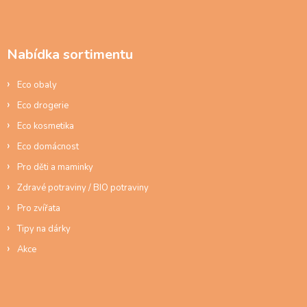
á
p
a
Nabídka sortimentu
t
í
Eco obaly
Eco drogerie
Eco kosmetika
Eco domácnost
Pro děti a maminky
Zdravé potraviny / BIO potraviny
Pro zvířata
Tipy na dárky
Akce