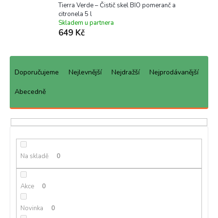
Tierra Verde – Čistič skel BIO pomeranč a
citronela 5 l
Skladem u partnera
649 Kč
Ř
a
Doporučujeme
Nejlevnější
Nejdražší
Nejprodávanější
z
e
Abecedně
n
í
p
r
o
d
Na skladě
0
u
k
Akce
0
t
ů
Novinka
0