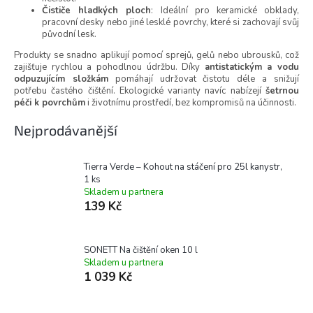
Čističe hladkých ploch
: Ideální pro keramické obklady,
pracovní desky nebo jiné lesklé povrchy, které si zachovají svůj
původní lesk.
Produkty se snadno aplikují pomocí sprejů, gelů nebo ubrousků, což
zajišťuje rychlou a pohodlnou údržbu. Díky
antistatickým a vodu
odpuzujícím složkám
pomáhají udržovat čistotu déle a snižují
potřebu častého čištění. Ekologické varianty navíc nabízejí
šetrnou
péči k povrchům
i životnímu prostředí, bez kompromisů na účinnosti.
Nejprodávanější
Tierra Verde – Kohout na stáčení pro 25l kanystr,
1 ks
Skladem u partnera
139 Kč
SONETT Na čištění oken 10 l
Skladem u partnera
1 039 Kč