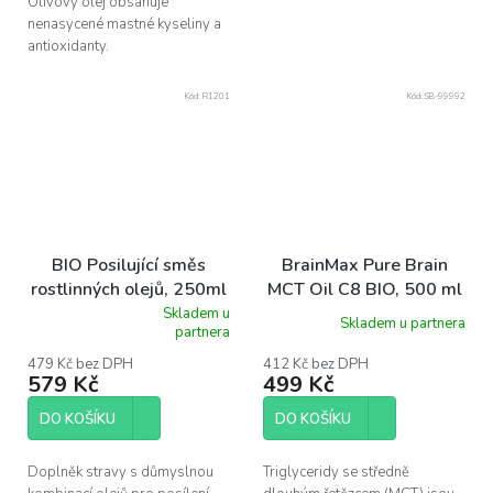
Olivový olej obsahuje
nenasycené mastné kyseliny a
antioxidanty.
Kód:
R1201
Kód:
SB-99992
BIO Posilující směs
BrainMax Pure Brain
rostlinných olejů, 250ml
MCT Oil C8 BIO, 500 ml
Skladem u
Skladem u partnera
Průměrné
partnera
hodnocení
produktu
479 Kč bez DPH
412 Kč bez DPH
579 Kč
499 Kč
je
5,0
z
DO KOŠÍKU
DO KOŠÍKU
5
hvězdiček.
Doplněk stravy s důmyslnou
Triglyceridy se středně