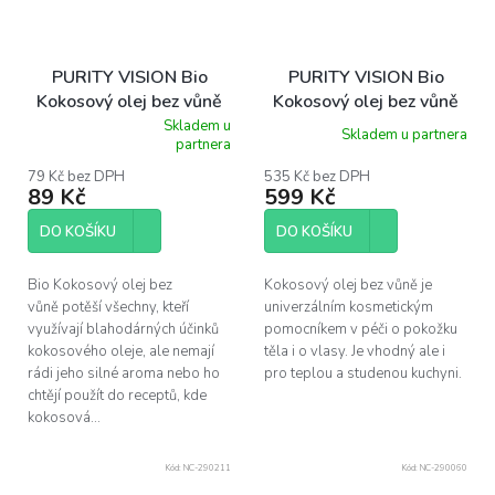
PURITY VISION Bio
PURITY VISION Bio
Kokosový olej bez vůně
Kokosový olej bez vůně
120 ml
2,5 l
Skladem u
Skladem u partnera
Průměrné
partnera
hodnocení
produktu
79 Kč bez DPH
535 Kč bez DPH
89 Kč
599 Kč
je
5,0
z
DO KOŠÍKU
DO KOŠÍKU
5
hvězdiček.
Bio Kokosový olej bez
Kokosový olej bez vůně je
vůně potěší všechny, kteří
univerzálním kosmetickým
využívají blahodárných účinků
pomocníkem v péči o pokožku
kokosového oleje, ale nemají
těla i o vlasy. Je vhodný ale i
rádi jeho silné aroma nebo ho
pro teplou a studenou kuchyni.
chtějí použít do receptů, kde
kokosová...
Kód:
NC-290211
Kód:
NC-290060