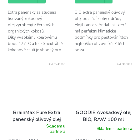
Extra panenský za studena
BIO extra panenský olivový
lisovaný kokosový
olej pochází z oliv odrůdy
olej vyrobený z čerstvých
Hojiblanca v Andalusii, která
organických kokosů.
má perfektní klimatické
Díky vysokému kouřovému
podmínky pro pěstování těch
bodu 177° C a lehké neutrálně
nejlepších olivovníků. Z těch
kokosové chuti je vhodný pro...
se za...
Kód:
SB-46766
Kód:
GD-6087
BrainMax Pure Extra
GOODIE Avokádový olej
panenský olivový olej
BIO, RAW 100 ml
Picual BIO, 500 ml
Skladem u
Skladem u partnera
Průměrné
partnera
hodnocení
produktu