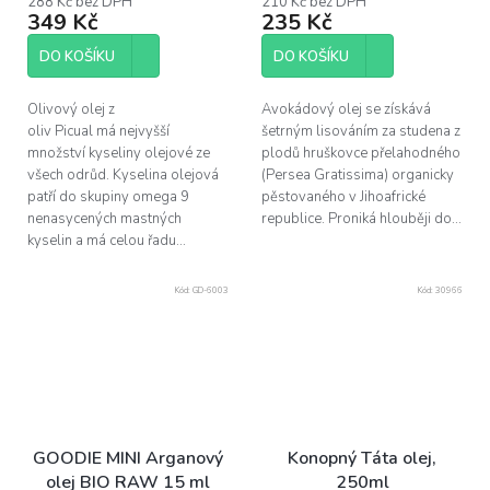
288 Kč bez DPH
210 Kč bez DPH
349 Kč
235 Kč
je
5,0
z
DO KOŠÍKU
DO KOŠÍKU
5
hvězdiček.
Olivový olej z
Avokádový olej se získává
oliv Picual má nejvyšší
šetrným lisováním za studena z
množství kyseliny olejové ze
plodů hruškovce přelahodného
všech odrůd. Kyselina olejová
(Persea Gratissima) organicky
patří do skupiny omega 9
pěstovaného v Jihoafrické
nenasycených mastných
republice. Proniká hlouběji do...
kyselin a má celou řadu...
Kód:
GD-6003
Kód:
30966
GOODIE MINI Arganový
Konopný Táta olej,
olej BIO RAW 15 ml
250ml