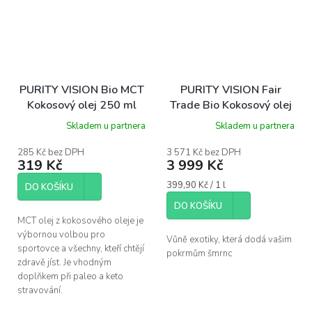
PURITY VISION Bio MCT
PURITY VISION Fair
Kokosový olej 250 ml
Trade Bio Kokosový olej
panenský 10 l
Skladem u partnera
Skladem u partnera
285 Kč bez DPH
3 571 Kč bez DPH
319 Kč
3 999 Kč
Měrná
399,90 Kč / 1 l
DO KOŠÍKU
cena:
DO KOŠÍKU
MCT olej z kokosového oleje je
výbornou volbou pro
Vůně exotiky, která dodá vašim
sportovce a všechny, kteří chtějí
pokrmům šmrnc
zdravě jíst. Je vhodným
doplňkem při paleo a keto
stravování.