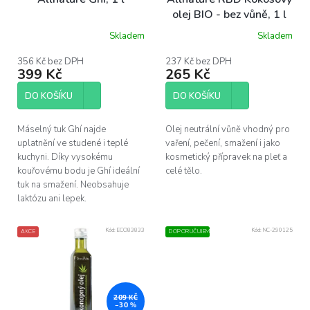
d
olej BIO - bez vůně, 1 l
u
Skladem
Skladem
k
t
356 Kč bez DPH
237 Kč bez DPH
ů
399 Kč
265 Kč
DO KOŠÍKU
DO KOŠÍKU
Máselný tuk Ghí najde
Olej neutrální vůně vhodný pro
uplatnění ve studené i teplé
vaření, pečení, smažení i jako
kuchyni. Díky vysokému
kosmetický přípravek na pleť a
kouřovému bodu je Ghí ideální
celé tělo.
tuk na smažení. Neobsahuje
laktózu ani lepek.
Kód:
ECO83833
Kód:
NC-290125
AKCE
DOPORUČUJEME
209 KČ
–30 %