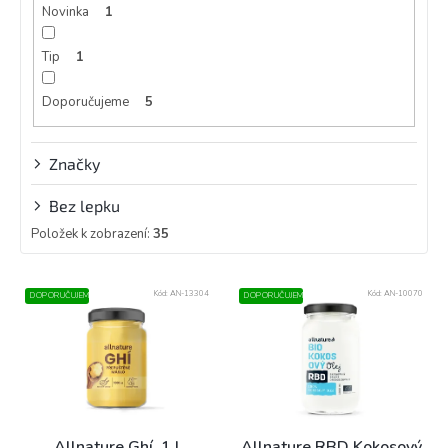
Novinka
1
Tip
1
Doporučujeme
5
Značky
Bez lepku
Položek k zobrazení:
35
V
Kód:
AN-13304
Kód:
AN-10070
DOPORUČUJEME
DOPORUČUJEME
ý
p
i
s
p
r
o
Allnature Ghí, 1 l
Allnature RBD Kokosový