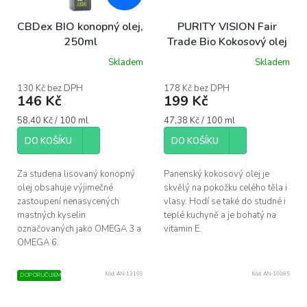
CBDex BIO konopný olej,
PURITY VISION Fair
250ml
Trade Bio Kokosový olej
panenský 420 ml
Skladem
Skladem
130 Kč bez DPH
178 Kč bez DPH
146 Kč
199 Kč
Měrná
Měrná
58,40 Kč / 100 ml
47,38 Kč / 100 ml
cena:
cena:
DO KOŠÍKU
DO KOŠÍKU
Za studena lisovaný konopný
Panenský kokosový olej je
olej obsahuje výjimečné
skvělý na pokožku celého těla i
zastoupení nenasycených
vlasy. Hodí se také do studné i
mastných kyselin
teplé kuchyně a je bohatý na
označovaných jako OMEGA 3 a
vitamin E.
OMEGA 6.
Kód:
AN-13169
Kód:
AN-16085
DOPORUČUJEME