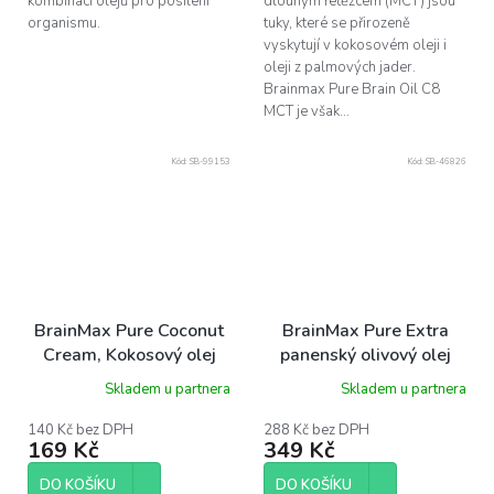
kombinací olejů pro posílení
dlouhým řetězcem (MCT) jsou
organismu.
tuky, které se přirozeně
vyskytují v kokosovém oleji i
oleji z palmových jader.
Brainmax Pure Brain Oil C8
MCT je však...
Kód:
SB-99153
Kód:
SB-46826
BrainMax Pure Coconut
BrainMax Pure Extra
Cream, Kokosový olej
panenský olivový olej
BIO, 500 g
Hojiblanca BIO, 500 ml
Skladem u partnera
Skladem u partnera
140 Kč bez DPH
288 Kč bez DPH
169 Kč
349 Kč
DO KOŠÍKU
DO KOŠÍKU