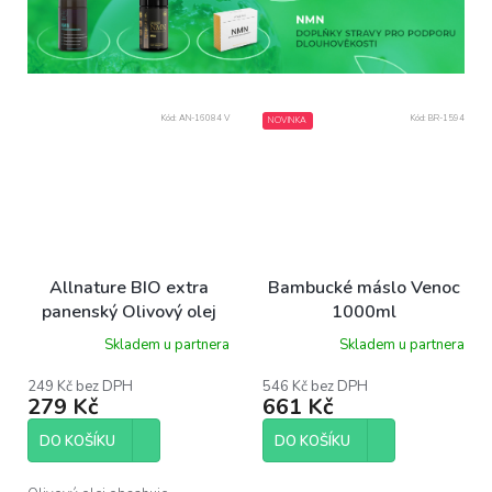
Kód:
AN-16084 V
Kód:
BR-1594
NOVINKA
Allnature BIO extra
Bambucké máslo Venoc
panenský Olivový olej
1000ml
500 ml
Skladem u partnera
Skladem u partnera
249 Kč bez DPH
546 Kč bez DPH
279 Kč
661 Kč
DO KOŠÍKU
DO KOŠÍKU