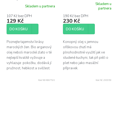
Skladem u
Skladem u partnera
Průměrné
partnera
hodnocení
produktu
107 Kč bez DPH
190 Kč bez DPH
129 Kč
230 Kč
je
5,0
z
DO KOŠÍKU
DO KOŠÍKU
5
hvězdiček.
Poznejte tajemství krásy
Konopný olej s jemnou
marockých žen. Bio arganový
oříškovou chutí má
olej neboli marocké zlato v té
plnohodnotné využití jak ve
nejlepší kvalitě vyživuje a
studené kuchyni, tak při péči o
vyhlazuje pokožku, dodává jí
pleť nebo jako masážní
pružnost, hebkost a svěžest.
přípravek.
Kód:
NS-N087531
Kód:
NC-290050