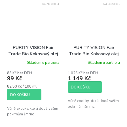
Kód:
NC-290111
Kód:
NC-290061
PURITY VISION Fair
PURITY VISION Fair
Trade Bio Kokosový olej
Trade Bio Kokosový olej
panenský 120 ml
panenský 2,5 l
Skladem u partnera
Skladem u partnera
88 Kč bez DPH
1 026 Kč bez DPH
99 Kč
1 149 Kč
Měrná
82,50 Kč / 100 ml
DO KOŠÍKU
cena:
DO KOŠÍKU
Vůně exotiky, která dodá vašim
pokrmům šmrnc.
Vůně exotiky, která dodá vašim
pokrmům šmrnc.