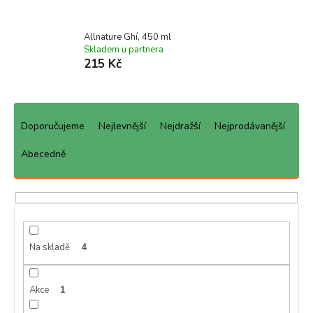
Allnature Ghí, 450 ml
Skladem u partnera
215 Kč
Ř
a
Doporučujeme
Nejlevnější
Nejdražší
Nejprodávanější
z
e
Abecedně
n
í
p
r
o
d
Na skladě
4
u
k
Akce
1
t
ů