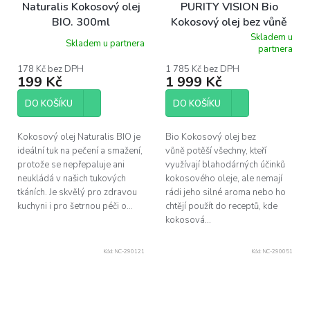
Naturalis Kokosový olej
PURITY VISION Bio
BIO. 300ml
Kokosový olej bez vůně
10 l
Skladem u
Skladem u partnera
Průměrné
partnera
hodnocení
produktu
178 Kč bez DPH
1 785 Kč bez DPH
199 Kč
1 999 Kč
je
5,0
z
DO KOŠÍKU
DO KOŠÍKU
5
hvězdiček.
Kokosový olej Naturalis BIO je
Bio Kokosový olej bez
ideální tuk na pečení a smažení,
vůně potěší všechny, kteří
protože se nepřepaluje ani
využívají blahodárných účinků
neukládá v našich tukových
kokosového oleje, ale nemají
tkáních. Je skvělý pro zdravou
rádi jeho silné aroma nebo ho
kuchyni i pro šetrnou péči o...
chtějí použít do receptů, kde
kokosová...
Kód:
NC-290121
Kód:
NC-290051