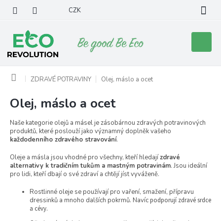
Přejít
CZK
na
obsah
Nákupní
košík
Domů
ZDRAVÉ POTRAVINY
Olej, máslo a ocet
Olej, máslo a ocet
Naše kategorie olejů a másel je zásobárnou zdravých potravinových
produktů, které poslouží jako významný doplněk vašeho
každodenního zdravého stravování
.
Oleje a másla jsou vhodné pro všechny, kteří hledají
zdravé
alternativy k tradičním tukům a mastným potravinám
. Jsou ideální
pro lidi, kteří dbají o své zdraví a chtějí jíst vyváženě.
Rostlinné oleje se používají pro vaření, smažení, přípravu
dressinků a mnoho dalších pokrmů. Navíc
podporují zdravé srdce
a cévy.