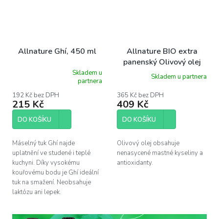
Allnature Ghí, 450 ml
Allnature BIO extra
panenský Olivový olej
1000 ml
Skladem u
Skladem u partnera
Průměrné
partnera
hodnocení
produktu
192 Kč bez DPH
365 Kč bez DPH
215 Kč
409 Kč
je
5,0
z
DO KOŠÍKU
DO KOŠÍKU
5
hvězdiček.
Máselný tuk Ghí najde
Olivový olej obsahuje
uplatnění ve studené i teplé
nenasycené mastné kyseliny a
kuchyni. Díky vysokému
antioxidanty.
kouřovému bodu je Ghí ideální
tuk na smažení. Neobsahuje
laktózu ani lepek.