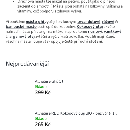
Ořechová másla lze mazat na pečivo, použít jako dip nebo
začlenit do smoothií. Másla
jsou bohatá na bílkoviny, vlákninu a
vitamíny, což podporuje zdravou výživu.
Přepuštěné
máslo ghí
využijete v kuchyni,
levandulové
,
růžové
či
bambucké máslo
patří spíš do koupelny.
Kokosový olej
skvěle
nahradí máslo při alergii na mléko, naproti tomu
ricinový
,
vanilkový
či
arganový olej
zvláční a vyživí vaši pokožku. Použití mají různé,
všechna másla i oleje však spojuje
čistě přírodní složení.
Nejprodávanější
Allnature Ghí, 1 l
Skladem
399 Kč
Allnature RBD Kokosový olej BIO - bez vůně, 1 l
Skladem
265 Kč