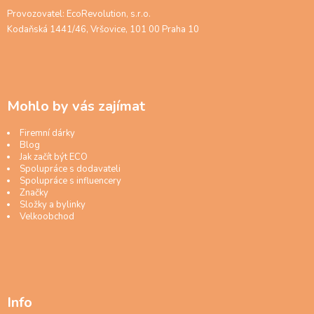
Provozovatel: EcoRevolution, s.r.o.
Kodaňská 1441/46, Vršovice, 101 00 Praha 10
Mohlo by vás zajímat
Firemní dárky
Blog
Jak začít být ECO
Spolupráce s dodavateli
Spolupráce s influencery
Značky
Složky a bylinky
Velkoobchod
Info