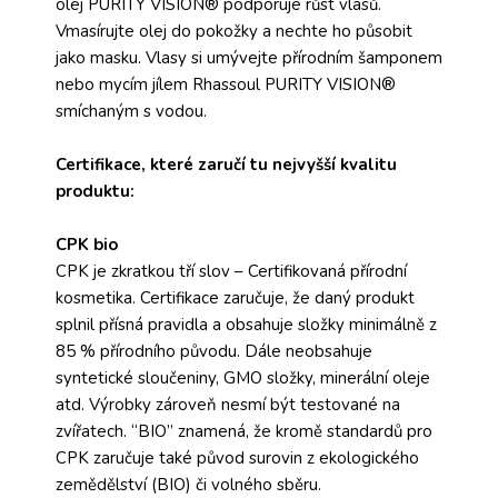
olej PURITY VISION® podporuje růst vlasů.
Vmasírujte olej do pokožky a nechte ho působit
jako masku. Vlasy si umývejte přírodním šamponem
nebo mycím jílem Rhassoul PURITY VISION®
smíchaným s vodou.
Certifikace, které zaručí tu nejvyšší kvalitu
produktu:
CPK bio
CPK je zkratkou tří slov – Certifikovaná přírodní
kosmetika. Certifikace zaručuje, že daný produkt
splnil přísná pravidla a obsahuje složky minimálně z
85 % přírodního původu. Dále neobsahuje
syntetické sloučeniny, GMO složky, minerální oleje
atd. Výrobky zároveň nesmí být testované na
zvířatech. “BIO” znamená, že kromě standardů pro
CPK zaručuje také původ surovin z ekologického
zemědělství (BIO) či volného sběru.