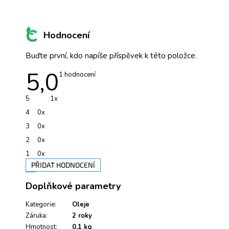
Hodnocení
Buďte první, kdo napíše příspěvek k této položce.
5,0
Průměrné
1 hodnocení
hodnocení
produktu
je
5
1x
5,0
z
4
0x
5
hvězdiček.
3
0x
2
0x
1
0x
PŘIDAT HODNOCENÍ
V
Doplňkové parametry
ý
p
i
Kategorie
:
Oleje
s
Záruka
:
2 roky
h
Hmotnost
:
0.1 kg