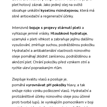
pleť hotový zázrak. Jako jediný olej na světě
obsahuje unikátní
kyselinu ricinolejovou
, která má
silné antioxidační a regenerační účinky.
Intenzivně
bojuje s projevy stárnutí pleti
a
vyhlazuje jemné vrásky.
Hloubkově hydratuje
,
uzamyká v pleti vlhkost a zabraňuje jejímu dalšímu
vysušování, zmírňuje suchou, podrážděnou pokožku.
Hydratační a antibakteriální vlastnosti ricinového
oleje pomáhají zklidnit zanícenou, podrážděnou a
aknózní pleť. Chrání pokožku před vznikem strií a
rychle uleví popraskaným rtům.
Zlepšuje kvalitu vlasů a posiluje je,
pomáhá
vyrovnávat pH pokožky
hlavy, a tak
snižuje riziko vzniku poškození vlasů. Hydratační a
protizánětlivé účinky ricinového oleje jsou účinné
proti tvorbě lupů. Je vynikajícím pomocníkem v boji