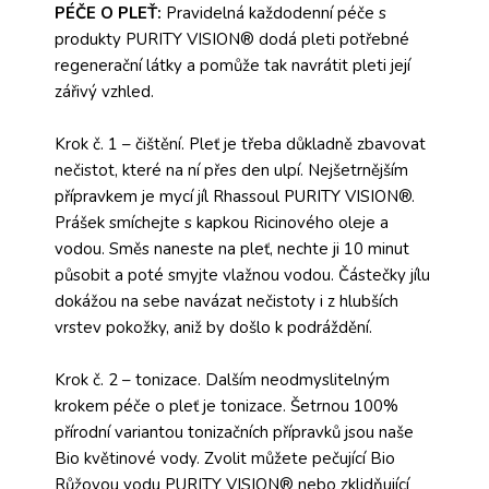
PÉČE O PLEŤ:
Pravidelná každodenní péče s
produkty PURITY VISION® dodá pleti potřebné
regenerační látky a pomůže tak navrátit pleti její
zářivý vzhled.
Krok č. 1 – čištění. Pleť je třeba důkladně zbavovat
nečistot, které na ní přes den ulpí. Nejšetrnějším
přípravkem je mycí jíl Rhassoul PURITY VISION®.
Prášek smíchejte s kapkou Ricinového oleje a
vodou. Směs naneste na pleť, nechte ji 10 minut
působit a poté smyjte vlažnou vodou. Částečky jílu
dokážou na sebe navázat nečistoty i z hlubších
vrstev pokožky, aniž by došlo k podráždění.
Krok č. 2 – tonizace. Dalším neodmyslitelným
krokem péče o pleť je tonizace. Šetrnou 100%
přírodní variantou tonizačních přípravků jsou naše
Bio květinové vody. Zvolit můžete pečující Bio
Růžovou vodu PURITY VISION® nebo zklidňující