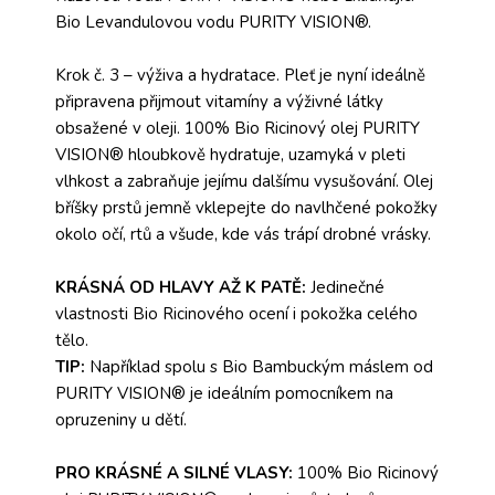
Bio Levandulovou vodu PURITY VISION®.
Krok č. 3 – výživa a hydratace. Pleť je nyní ideálně
připravena přijmout vitamíny a výživné látky
obsažené v oleji. 100% Bio Ricinový olej PURITY
VISION® hloubkově hydratuje, uzamyká v pleti
vlhkost a zabraňuje jejímu dalšímu vysušování. Olej
bříšky prstů jemně vklepejte do navlhčené pokožky
okolo očí, rtů a všude, kde vás trápí drobné vrásky.
KRÁSNÁ OD HLAVY AŽ K PATĚ:
Jedinečné
vlastnosti Bio Ricinového ocení i pokožka celého
tělo.
TIP:
Například spolu s Bio Bambuckým máslem od
PURITY VISION® je ideálním pomocníkem na
opruzeniny u dětí.
PRO KRÁSNÉ A SILNÉ VLASY:
100% Bio Ricinový