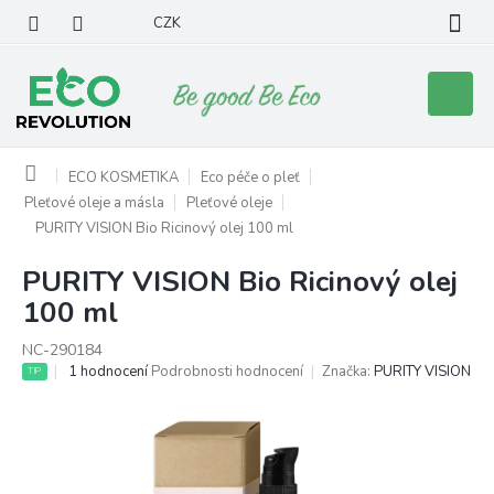
Přejít
CZK
na
obsah
Nákupní
košík
Domů
ECO KOSMETIKA
Eco péče o pleť
Pleťové oleje a másla
Pleťové oleje
PURITY VISION Bio Ricinový olej 100 ml
PURITY VISION Bio Ricinový olej
100 ml
NC-290184
Průměrné
1 hodnocení
Podrobnosti hodnocení
Značka:
PURITY VISION
TIP
hodnocení
produktu
je
5,0
z
5