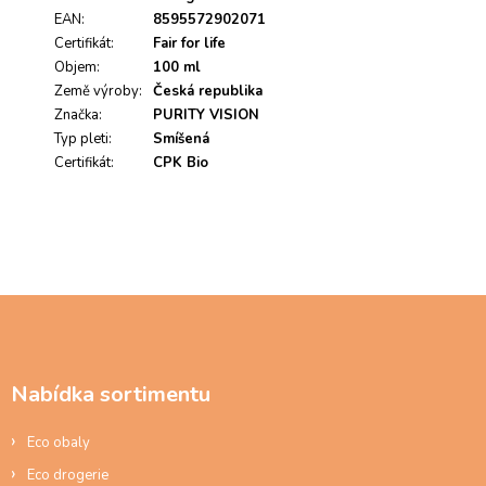
o
EAN
:
8595572902071
d
Certifikát
:
Fair for life
n
Objem
:
100 ml
o
Země výroby
c
:
Česká republika
e
Značka
:
PURITY VISION
n
Typ pleti
:
Smíšená
í
Certifikát
:
CPK Bio
Z
á
p
a
Nabídka sortimentu
t
í
Eco obaly
Eco drogerie