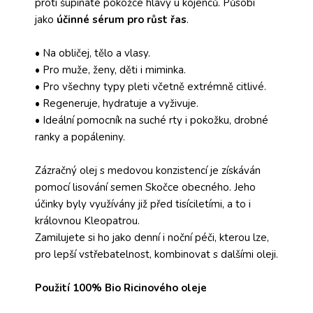
proti šupinaté pokožce hlavy u kojenců. Působí
jako
účinné sérum pro růst řas
.
• Na obličej, tělo a vlasy.
• Pro muže, ženy, děti i miminka.
• Pro všechny typy pleti včetně extrémně citlivé.
• Regeneruje, hydratuje a vyživuje.
• Ideální pomocník na suché rty i pokožku, drobné
ranky a popáleniny.
Zázračný olej s medovou konzistencí je získáván
pomocí lisování semen Skočce obecného. Jeho
účinky byly využívány již před tisíciletími, a to i
královnou Kleopatrou.
Zamilujete si ho jako denní i noční péči, kterou lze,
pro lepší vstřebatelnost, kombinovat s dalšími oleji.
Použití 100% Bio Ricinového oleje