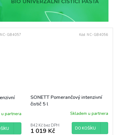
:
NC-GB4057
Kód:
NC-GB4056
SONETT Pomerančový intenzivní
enzivní
čistič 5 l
Skladem u partnera
 u partnera
842 Kč bez DPH
DO KOŠÍKU
ŠÍKU
1 019 Kč