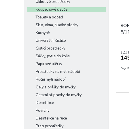
r
Úklidové prostředky
k
o
Koupelnové čističe
t
d
Toalety a odpad
ů
u
k
SON
Sklo, okna, hladké plochy
t
5/10
Kuchyně
ů
Univerzální čističe
Čistící prostředky
123 
Sáčky, pytle do koše
14
Papírové utěrky
Pro 5
Prostředky na mytí nádobí
Ruční mytí nádobí
Gely a prášky do myčky
Ostatní přípravky do myčky
Dezinfekce
Povrchy
Dezinfekce na ruce
Prací prostředky