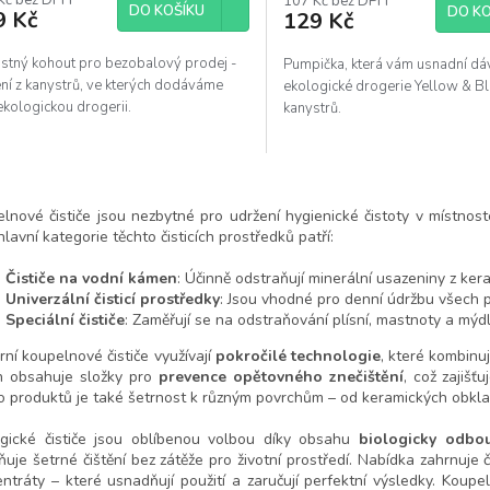
Kč bez DPH
produktu
107 Kč bez DPH
DO KOŠÍKU
DO KO
9 Kč
129 Kč
je
5,0
z
stný kohout pro bezobalový prodej -
Pumpička, která vám usnadní dá
5
ní z kanystrů, ve kterých dodáváme
ekologické drogerie Yellow & Bl
hvězdiček.
ekologickou drogerii.
kanystrů.
O
v
lnové čističe jsou nezbytné pro udržení hygienické čistoty v místnos
l
hlavní kategorie těchto čisticích prostředků patří:
á
d
Čističe na vodní kámen
: Účinně odstraňují minerální usazeniny z ker
a
Univerzální čisticí prostředky
: Jsou vhodné pro denní údržbu všech 
c
Speciální čističe
: Zaměřují se na odstraňování plísní, mastnoty a mýd
í
p
ní koupelnové čističe využívají
pokročilé technologie
, které kombinu
r
h obsahuje složky pro
prevence opětovného znečištění
, což zajišť
v
o produktů je také šetrnost k různým povrchům – od keramických obklad
k
y
gické čističe jsou oblíbenou volbou díky obsahu
biologicky odbou
v
uje šetrné čištění bez zátěže pro životní prostředí. Nabídka zahrnuje č
ý
ntráty – které usnadňují použití a zaručují perfektní výsledky. Koupe