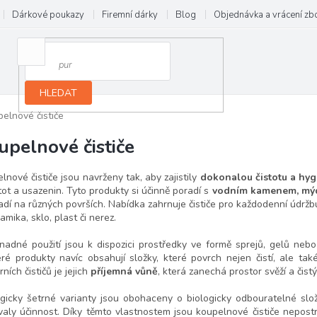
Dárkové poukazy
Firemní dárky
Blog
Objednávka a vrácení zb
HLEDAT
elnové čističe
upelnové čističe
lnové čističe jsou navrženy tak, aby zajistily
dokonalou čistotu a hyg
tot a usazenin. Tyto produkty si účinně poradí s
vodním kamenem, mýd
dí na různých površích. Nabídka zahrnuje čističe pro každodenní údržbu
ramika, sklo, plast či nerez.
nadné použití jsou k dispozici prostředky ve formě sprejů, gelů nebo
ré produkty navíc obsahují složky, které povrch nejen čistí, ale ta
ních čističů je jejich
příjemná vůně
, která zanechá prostor svěží a čistý
gicky šetrné varianty jsou obohaceny o biologicky odbouratelné složky
valy účinnost. Díky těmto vlastnostem jsou koupelnové čističe nepo