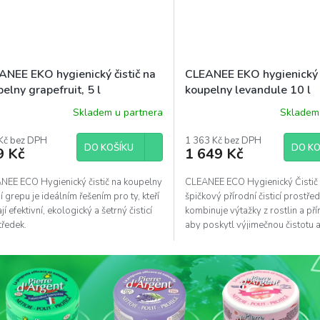
ANEE EKO hygienický čistič na
CLEANEE EKO hygienický č
elny grapefruit, 5 l
koupelny levandule 10 l
Skladem u partnera
Skladem 
Kč bez DPH
1 363 Kč bez DPH
DO KOŠÍKU
DO KO
9 Kč
1 649 Kč
NEE ECO Hygienický čistič na koupelny
CLEANEE ECO Hygienický Čistič
í grepu je ideálním řešením pro ty, kteří
špičkový přírodní čisticí prostřed
jí efektivní, ekologický a šetrný čisticí
kombinuje výtažky z rostlin a pří
tředek.
aby poskytl výjimečnou čistotu 