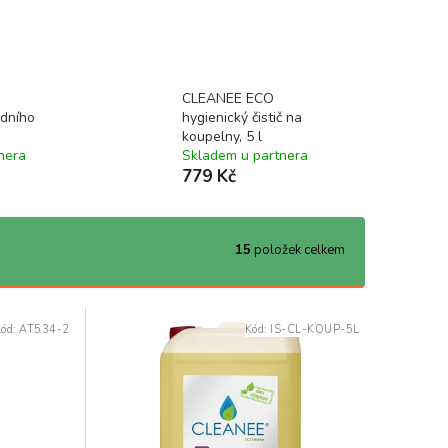
CLEANEE ECO
dního
hygienický čistič na
koupelny, 5 l
nera
Skladem u partnera
779 Kč
15
položek celkem
Kód:
AT534-2
Kód:
IS-CL-KOUP-5L