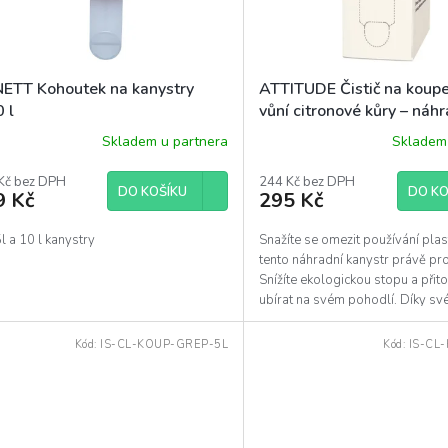
ETT Kohoutek na kanystry
ATTITUDE Čistič na koupe
 l
vůní citronové kůry – náh
kanystr, 2l
Skladem u partnera
Skladem 
Kč bez DPH
244 Kč bez DPH
DO KOŠÍKU
DO KO
9 Kč
295 Kč
l a 10 l kanystry
Snažíte se omezit používání plas
tento náhradní kanystr právě pro
Snížíte ekologickou stopu a při
ubírat na svém pohodlí. Díky sv
se kanystr...
Kód:
IS-CL-KOUP-GREP-5L
Kód:
IS-CL