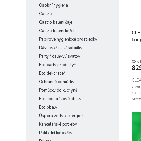
Osobní hygiena
Gastro
Gastro balení čaje
Gastro balení koření
CLE
koup
Papírové hygienické prostředky
Dávkovače a zásobníky
Party / oslavy / svatby
685 
Eco party produkty*
82
Eco dekorace*
CLEA
Ochranné pomůcky
s vůn
Pomůcky do kuchyně
hleda
Eco jednorázové obaly
pros
Eco obaly
Úspora vody a energie*
Kancelářské potřeby
Pokladní kotoučky