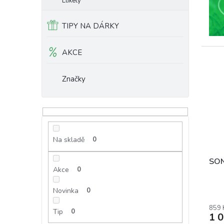
Etikety
TIPY NA DÁRKY
AKCE
Značky
Na skladě
0
SON
Akce
0
Novinka
0
859 
Tip
0
1 