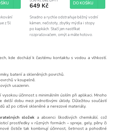
536 Kč bez DPH
ŠÍKU
DO KOŠÍKU
649 Kč
vkování
Snadno a rychle odstraňuje běžný vodní
ue z 5l
kámen, nečistoty, zbytky mýdla i stopy
po kapkách. Stačí jen nastříkat
rozprašovačem, omýt a máte hotovo.
Pro perfektně čistou koupelnu...
tech, kde dochází k častému kontaktu s vodou a vlhkostí.
amiky, baterií a skleněných povrchů.
povrchů v koupelně.
lových usazenin.
jí vysokou účinnost s minimálním úsilím při aplikaci. Mnoho
uje delší dobu mezi jednotlivými úklidy. Důležitou součástí
ů až po citlivé skleněné a nerezové materiály.
ratelných složek
a absenci škodlivých chemikálií, což
isticí prostředky v různých formách – spreje, gely, pěny či
lnové čističe tak kombinují účinnost, šetrnost a pohodlné