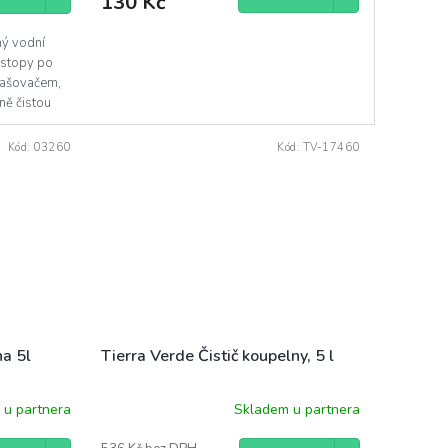
130 Kč
ný vodní
i stopy po
prašovačem,
ně čistou
Kód:
03260
Kód:
TV-17460
na 5l
Tierra Verde Čistič koupelny, 5 l
 u partnera
Skladem u partnera