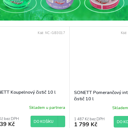
Kód:
NC-GB3017
Kód
ETT Koupelnový čistič 10 l
SONETT Pomerančový int
čistič 10 l
Skladem u partnera
Skladem
Kč bez DPH
1 487 Kč bez DPH
DO KOŠÍKU
DO KO
039 Kč
1 799 Kč