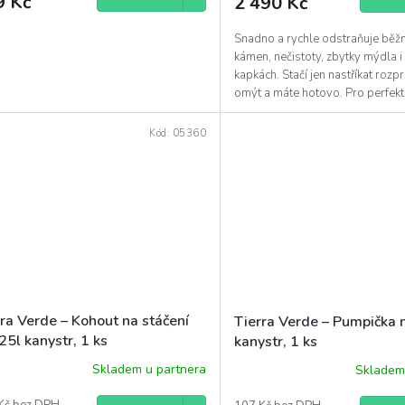
9 Kč
2 490 Kč
Snadno a rychle odstraňuje běž
kámen, nečistoty, zbytky mýdla 
kapkách. Stačí jen nastříkat roz
omýt a máte hotovo. Pro perfekt
koupelnu...
Kód:
05360
ra Verde – Kohout na stáčení
Tierra Verde – Pumpička 
25l kanystr, 1 ks
kanystr, 1 ks
Skladem u partnera
Skladem
Průměrné
hodnocení