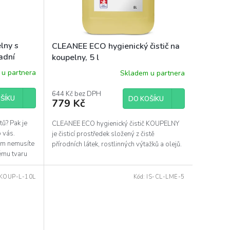
lny s
CLEANEE ECO hygienický čistič na
radní
koupelny, 5 l
u partnera
Skladem u partnera
644 Kč bez DPH
ŠÍKU
DO KOŠÍKU
779 Kč
tů? Pak je
CLEANEE ECO hygienický čistič KOUPELNY
 vás.
je čisticí prostředek složený z čistě
tom nemusíte
přírodních látek, rostlinných výtažků a olejů.
ému tvaru
-KOUP-L-10L
Kód:
IS-CL-LME-5