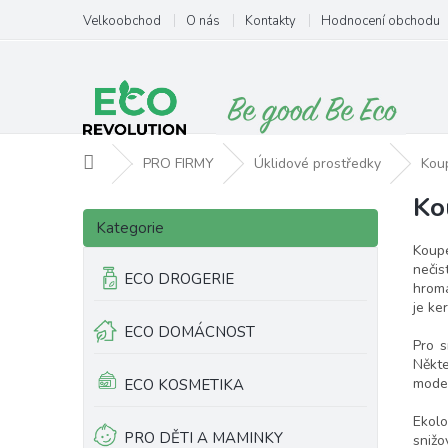
Přejít
Velkoobchod
O nás
Kontakty
Hodnocení obchodu
na
obsah
Domů
PRO FIRMY
Úklidové prostředky
Koup
Ko
P
Přeskočit
o
Kategorie
kategorie
s
Koupe
t
nečis
ECO DROGERIE
hroma
r
je ke
a
ECO DOMÁCNOST
n
Pro s
n
Někte
í
moder
ECO KOSMETIKA
p
a
Ekolo
PRO DĚTI A MAMINKY
snižo
n