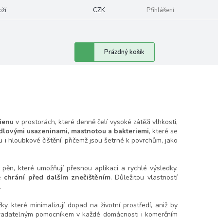
oží
CZK
Přihlášení
Nákupní
Prázdný košík
košík
ienu
v prostorách, které denně čelí vysoké zátěži vlhkosti,
lovými usazeninami, mastnotou a bakteriemi
, které se
 i hloubkové čištění, přičemž jsou šetrné k povrchům, jako
 pěn, které umožňují přesnou aplikaci a rychlé výsledky.
ké
chrání před dalším znečištěním
. Důležitou vlastností
.
, které minimalizují dopad na životní prostředí, aniž by
stradatelným pomocníkem v každé domácnosti i komerčním