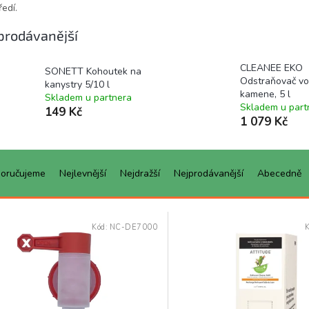
ředí.
prodávanější
CLEANEE EKO
SONETT Kohoutek na
Odstraňovač vo
kanystry 5/10 l
kamene, 5 l
Skladem u partnera
Skladem u part
149 Kč
1 079 Kč
oručujeme
Nejlevnější
Nejdražší
Nejprodávanější
Abecedně
Kód:
NC-DE7000