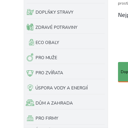
prost
e
l
DOPLŇKY STRAVY
Nej
ZDRAVÉ POTRAVINY
ECO OBALY
PRO MUŽE
Ř
a
Dop
PRO ZVÍŘATA
z
e
ÚSPORA VODY A ENERGIÍ
n
V
í
ý
p
p
DŮM A ZAHRADA
r
i
o
s
PRO FIRMY
d
p
u