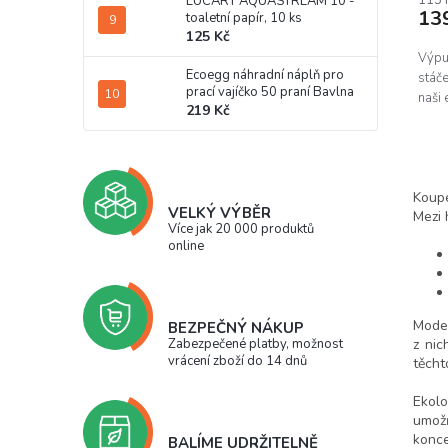
115 
LUCART AQUASTREAM 10 -
13
toaletní papír, 10 ks
125 Kč
Výpu
Ecoegg náhradní náplň pro
stáče
prací vajíčko 50 praní Bavlna
naši 
219 Kč
Koupe
VELKÝ VÝBĚR
Mezi 
Více jak 20 000 produktů
online
Moder
BEZPEČNÝ NÁKUP
z nic
Zabezpečené platby, možnost
vrácení zboží do 14 dnů
těcht
Ekolo
umožň
konce
BALÍME UDRŽITELNĚ