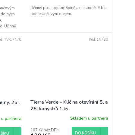
Účinný proti odolné špíně a mastnotě. S bio
rančovým
pomerančovým olejem.
odolných
h,
td. Účinně
ód:
TV-17470
Kód:
15730
Tierra Verde – Klíč na otevírání 5l a
elny, 25 l
25l kanystrů 1 ks
Skladem u partnera
 u partnera
107 Kč bez DPH
DO KOŠÍKU
ŠÍKU