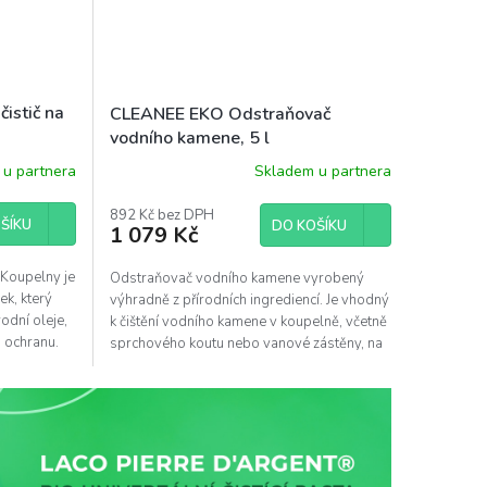
istič na
CLEANEE EKO Odstraňovač
vodního kamene, 5 l
u partnera
Skladem u partnera
892 Kč bez DPH
ŠÍKU
DO KOŠÍKU
1 079 Kč
 Koupelny je
Odstraňovač vodního kamene vyrobený
ek, který
výhradně z přírodních ingrediencí. Je vhodný
rodní oleje,
k čištění vodního kamene v koupelně, včetně
a ochranu.
sprchového koutu nebo vanové zástěny, na
WC, ze spár...