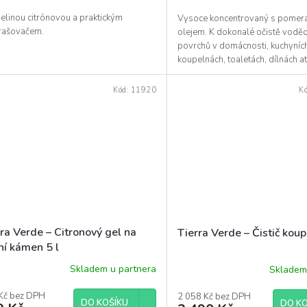
elinou citrónovou a praktickým
Vysoce koncentrovaný s pome
rašovačem.
olejem. K dokonalé očistě vodě
povrchů v domácnosti, kuchyníc
koupelnách, toaletách, dílnách a
odstraňuje zažranou špínu...
Kód:
11920
K
ra Verde – Citronový gel na
Tierra Verde – Čistič koup
ní kámen 5 l
Skladem u partnera
Skladem
Kč bez DPH
2 058 Kč bez DPH
DO KOŠÍKU
DO KO