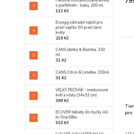
79
Herbow Koncentrovaná aviváž
s parfémem - baby, 200 ml
113 Kč
Ecoegg náhradní náplň pro
prací vajíčko 50 praní Jarní
květy
219 Kč
CANS Jablko & Bezinka, 330
ml
31 Kč
CANS Citron & Limetka, 330ml
31 Kč
VELKÝ PEČIVÁK - medonosné
kvítí a včely (34x32 cm)
399 Kč
Tier
ECOVER tablety do myčky All-
pro 
In-One 68ks
510 Kč