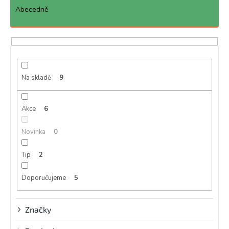
e
Abecedně
n
í
p
r
o
d
Na skladě
9
u
k
Akce
6
t
ů
Novinka
0
Tip
2
Doporučujeme
5
Značky