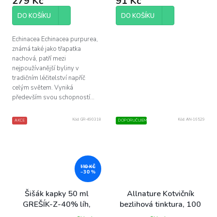
279 Kč
91 Kč
DO KOŠÍKU
DO KOŠÍKU
Echinacea Echinacea purpurea,
známá také jako třapatka
nachová, patří mezi
nejpoužívanější byliny v
tradičním léčitelství napříč
celým světem. Vyniká
především svou schopností...
Kód:
GR-490318
Kód:
AN-16529
AKCE
DOPORUČUJEME
110 KČ
–30 %
Šišák kapky 50 ml
Allnature Kotvičník
GREŠÍK-Z-40% líh,
bezlihová tinktura, 100
Bylinné kapky
ml