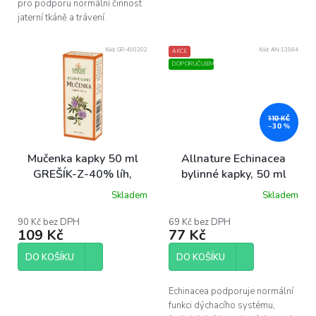
pro podporu normální činnost
jaterní tkáně a trávení.
Kód:
GR-490302
Kód:
AN-13984
AKCE
DOPORUČUJEME
110 KČ
–30 %
Mučenka kapky 50 ml
Allnature Echinacea
GREŠÍK-Z-40% líh,
bylinné kapky, 50 ml
Bylinné kapky
Skladem
Skladem
90 Kč bez DPH
69 Kč bez DPH
109 Kč
77 Kč
DO KOŠÍKU
DO KOŠÍKU
Echinacea podporuje normální
funkci dýchacího systému,