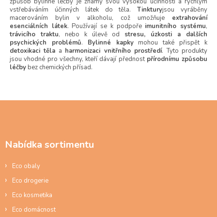
způsob bylinné léčby je známý svou vysokou účinností a rychlým
d
vstřebáváním účinných látek do těla.
Tinktury
jsou vyráběny
a
macerováním bylin v alkoholu, což umožňuje
extrahování
c
esenciálních látek
. Používají se k podpoře
imunitního systému
,
í
trávicího traktu
, nebo k úlevě od
stresu, úzkosti a dalších
p
psychických problémů
.
Bylinné kapky
mohou také přispět k
r
detoxikaci těla
a
harmonizaci vnitřního prostředí
. Tyto produkty
v
jsou vhodné pro všechny, kteří dávají přednost
přírodnímu způsobu
k
léčby
bez chemických přísad.
y
v
ý
Z
p
i
á
s
p
u
a
Nabídka sortimentu
t
í
Eco obaly
Eco drogerie
Eco kosmetika
Eco domácnost