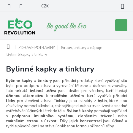
Přejít
CZK
na
obsah
Nákupní
košík
Domů
ZDRAVÉ POTRAVINY
Sirupy, tinktury a nápoje
Bylinné kapky a tinktury
Bylinné kapky a tinktury
Bylinné kapky a tinktury
jsou přírodní produkty, které využívají sílu
bylin pro podporu zdraví a vyrovnání tělesné a duševní rovnováhy.
Tato
tekutá bylinná léčiva
jsou ideální pro všechny, kteří hledají
účinnou alternativu k tradičním léčivům
, která využívá přírodní
látky
pro zlepšení zdraví. Tinktury jsou extrakty z
bylin
, které jsou
získávány pomocí alkoholu, což zajišťuje dlouhou trvanlivost a snadné
vstřebávání účinných látek do těla.
Bylinné kapky
pomáhají například
s
podporou imunitního systému
,
zlepšením trávení
, nebo
zmírněním stresu a úzkosti
. Díky jejich
koncentraci
jsou účinné a
rychle působí, čímž se stávají oblíbenou formou přírodní léčby.