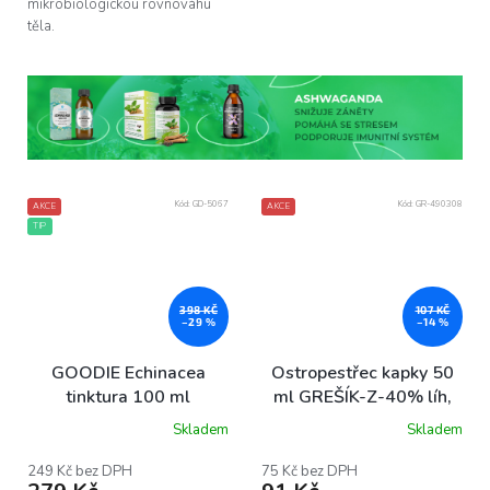
mikrobiologickou rovnováhu
těla.
Kód:
GD-5067
Kód:
GR-490308
AKCE
AKCE
TIP
398 KČ
107 KČ
–29 %
–14 %
GOODIE Echinacea
Ostropestřec kapky 50
tinktura 100 ml
ml GREŠÍK-Z-40% líh,
Bylinné kapky
Skladem
Skladem
249 Kč bez DPH
75 Kč bez DPH