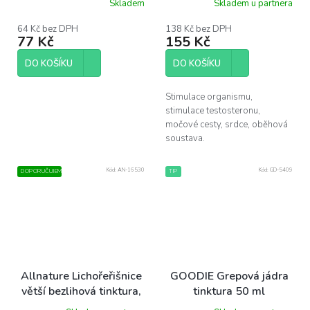
Skladem
Skladem u partnera
64 Kč bez DPH
138 Kč bez DPH
77 Kč
155 Kč
DO KOŠÍKU
DO KOŠÍKU
Stimulace organismu,
stimulace testosteronu,
močové cesty, srdce, oběhová
soustava.
Kód:
AN-16530
Kód:
GD-5409
DOPORUČUJEME
TIP
Allnature Lichořeřišnice
GOODIE Grepová jádra
větší bezlihová tinktura,
tinktura 50 ml
100 ml