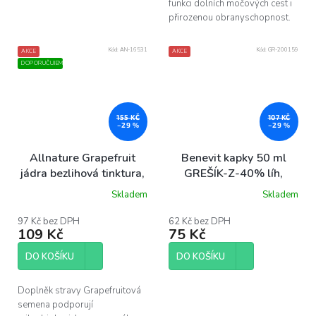
funkci dolních močových cest i
přirozenou obranyschopnost.
Kód:
AN-16531
Kód:
GR-200159
AKCE
AKCE
DOPORUČUJEME
155 KČ
107 KČ
–29 %
–29 %
Allnature Grapefruit
Benevit kapky 50 ml
jádra bezlihová tinktura,
GREŠÍK-Z-40% líh,
100 ml
Bylinné kapky
Skladem
Skladem
97 Kč bez DPH
62 Kč bez DPH
109 Kč
75 Kč
DO KOŠÍKU
DO KOŠÍKU
Doplněk stravy Grapefruitová
semena podporují