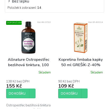
Bez lepku
Položek k zobrazení:
14
V
Kód:
AN-16532
Kód:
GR-490314
DOPORUČUJEME
ý
p
i
s
p
r
o
Allnature Ostropestřec
Kopretina řimbaba kapky
d
bezlihová tinktura, 100
50 ml GREŠÍK-Z-40%
u
ml
líh, Bylinné kapky
Skladem
Skladem
k
t
138 Kč bez DPH
90 Kč bez DPH
ů
155 Kč
109 Kč
DO KOŠÍKU
DO KOŠÍKU
Ostropestřec bezlihová tinktura