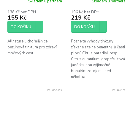
Skladem u partnera
Skladem u partnera
138 Kč bez DPH
196 Kč bez DPH
155 Kč
219 Kč
DO KOŠÍKU
DO KOŠÍKU
Allnature Lichořeřišnice
Poznejte výhody tinktury
bezlihová tinktura pro zdraví
získané z té nejbenefitnější části
močových cest.
plodů Citrus paradisi, resp.
Citrus aurantium, grapefruitová
jadérka jsou výjimečně
bohatým zdrojem hned
několika...
Kód:
GD-6009
Kód:
HV-152