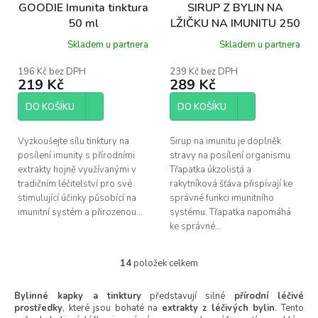
GOODIE Imunita tinktura
SIRUP Z BYLIN NA
50 ml
LŽIČKU NA IMUNITU 250
ml
Skladem u partnera
Skladem u partnera
196 Kč bez DPH
239 Kč bez DPH
219 Kč
289 Kč
DO KOŠÍKU
DO KOŠÍKU
Vyzkoušejte sílu tinktury na
Sirup na imunitu je doplněk
posílení imunity s přírodními
stravy na posílení organismu.
extrakty hojně využívanými v
Třapatka úkzolistá a
tradičním léčitelství pro své
rakytníková šťáva přispívají ke
stimulující účinky působící na
správné funkci imunitního
imunitní systém a přirozenou...
systému. Třapatka napomáhá
ke správné...
14
položek celkem
O
v
l
Bylinné kapky a tinktury
představují silné
přírodní léčivé
prostředky
, které jsou bohaté na
á
extrakty z léčivých bylin
. Tento