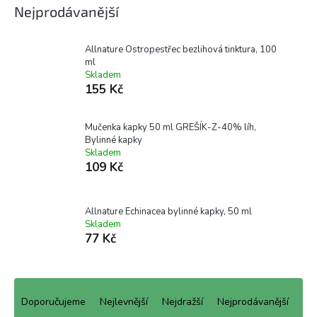
Nejprodávanější
Allnature Ostropestřec bezlihová tinktura, 100
ml
Skladem
155 Kč
Mučenka kapky 50 ml GREŠÍK-Z-40% líh,
Bylinné kapky
Skladem
109 Kč
Allnature Echinacea bylinné kapky, 50 ml
Skladem
77 Kč
Ř
a
Doporučujeme
Nejlevnější
Nejdražší
Nejprodávanější
z