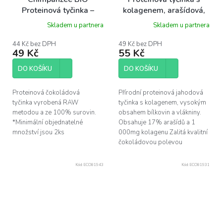
Proteinová tyčinka –
kolagenem, arašídová,
čokoláda, 45 g
50g
Skladem u partnera
Skladem u partnera
44 Kč bez DPH
49 Kč bez DPH
49 Kč
55 Kč
DO KOŠÍKU
DO KOŠÍKU
Proteinová čokoládová
Přírodní proteinová jahodová
tyčinka vyrobená RAW
tyčinka s kolagenem, vysokým
metodou a ze 100% surovin.
obsahem bílkovin a vlákniny.
*Minimální objednatelné
Obsahuje 17% arašídů a 1
množství jsou 2ks
000mg kolagenu Zalitá kvalitní
čokoládovou polevou
Kód:
ECO81943
Kód:
ECO81931