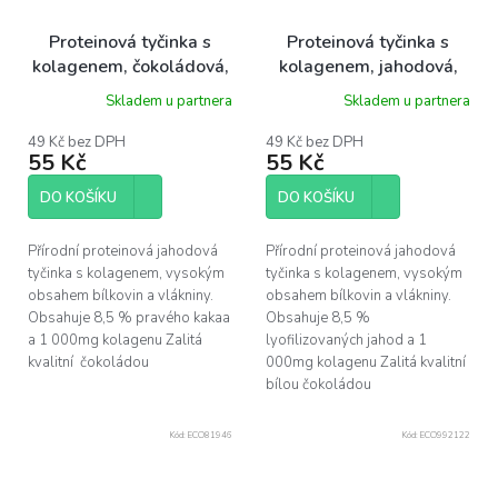
Proteinová tyčinka s
Proteinová tyčinka s
kolagenem, čokoládová,
kolagenem, jahodová,
50g
50g
Skladem u partnera
Skladem u partnera
49 Kč bez DPH
49 Kč bez DPH
55 Kč
55 Kč
DO KOŠÍKU
DO KOŠÍKU
Přírodní proteinová jahodová
Přírodní proteinová jahodová
tyčinka s kolagenem, vysokým
tyčinka s kolagenem, vysokým
obsahem bílkovin a vlákniny.
obsahem bílkovin a vlákniny.
Obsahuje 8,5 % pravého kakaa
Obsahuje 8,5 %
a 1 000mg kolagenu Zalitá
lyofilizovaných jahod a 1
kvalitní čokoládou
000mg kolagenu Zalitá kvalitní
bílou čokoládou
Kód:
ECO81946
Kód:
ECO992122