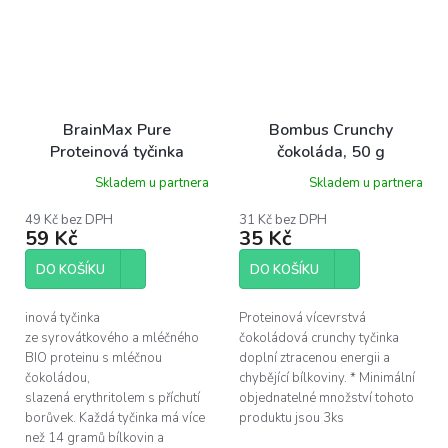
BrainMax Pure
Bombus Crunchy
Proteinová tyčinka
čokoláda, 50 g
Borůvkový cheesecake
Skladem u partnera
Skladem u partnera
BIO, 60 g
49 Kč bez DPH
31 Kč bez DPH
59 Kč
35 Kč
DO KOŠÍKU
DO KOŠÍKU
inová tyčinka
Proteinová vícevrstvá
ze syrovátkového a mléčného
čokoládová crunchy tyčinka
BIO proteinu s mléčnou
doplní ztracenou energii a
čokoládou,
chybějící bílkoviny. * Minimální
slazená erythritolem s příchutí
objednatelné množství tohoto
borůvek. Každá tyčinka má více
produktu jsou 3ks
než 14 gramů bílkovin a