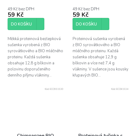
49 Kč bez DPH
49 Kč bez DPH
59 Kč
59 Kč
DO KOŠÍKU
DO KOŠÍKU
Měkká proteinová bezlepková
Proteinová sušenka vyrobená
sušenka vyrobená z BIO
z BIO syrovátkového a BIO
syrovátkového a BIO mléčného
mléčného proteinu. Každá
proteinu. Každá sušenka
sušenka obsahuje 12,9 g
obsahuje 12,8 g bílkovin a
bílkovin a více než 7,4 g
polovinu doporučeného
vlákniny. V sušence jsou kousky
denního příjmu vlákniny...
křupavých BIO...
Kód:
ECO991930
Kód:
ECO81934
Chimpanzee BIO
Proteinová tyčinka s