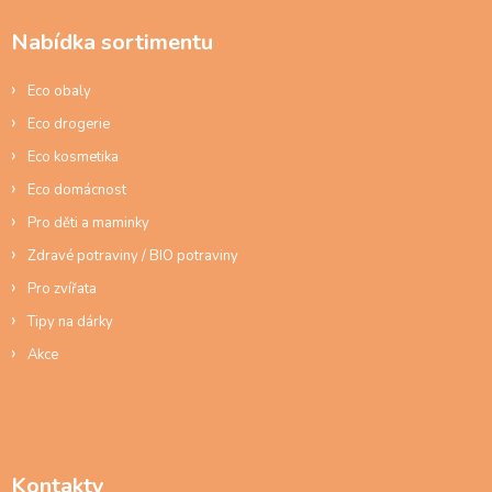
p
a
Nabídka sortimentu
t
í
Eco obaly
Eco drogerie
Eco kosmetika
Eco domácnost
Pro děti a maminky
Zdravé potraviny / BIO potraviny
Pro zvířata
Tipy na dárky
Akce
Kontakty