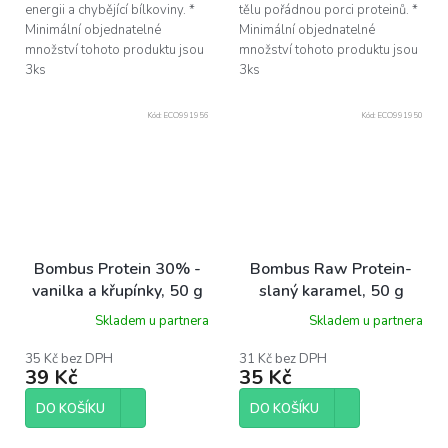
energii a chybějící bílkoviny. *
tělu pořádnou porci proteinů. *
Minimální objednatelné
Minimální objednatelné
množství tohoto produktu jsou
množství tohoto produktu jsou
3ks
3ks
Kód:
ECO991956
Kód:
ECO991950
Bombus Protein 30% -
Bombus Raw Protein-
vanilka a křupínky, 50 g
slaný karamel, 50 g
Skladem u partnera
Skladem u partnera
35 Kč bez DPH
31 Kč bez DPH
39 Kč
35 Kč
DO KOŠÍKU
DO KOŠÍKU