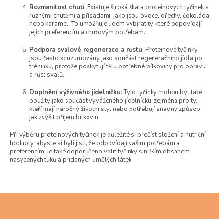
u
Rozmanitost chutí
: Existuje široká škála proteinových tyčinek s
různými chutěmi a přísadami, jako jsou ovoce, ořechy, čokoláda
nebo karamel. To umožňuje lidem vybírat ty, které odpovídají
jejich preferencím a chuťovým potřebám.
Podpora svalové regenerace a růstu
: Proteinové tyčinky
jsou často konzumovány jako součást regeneračního jídla po
tréninku, protože poskytují tělu potřebné bílkoviny pro opravu
a růst svalů.
Doplnění výživného jídelníčku
: Tyto tyčinky mohou být také
použity jako součást vyváženého jídelníčku, zejména pro ty,
kteří mají náročný životní styl nebo potřebují snadný způsob,
jak zvýšit příjem bílkovin.
Při výběru proteinových tyčinek je důležité si přečíst složení a nutriční
hodnoty, abyste si byli jisti, že odpovídají vašim potřebám a
preferencím. Je také doporučeno volit tyčinky s nižším obsahem
nasycených tuků a přidaných umělých látek.
Z
á