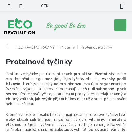
Přejít
CZK
na
obsah
Nákupní
košík
Domů
ZDRAVÉ POTRAVINY
Proteiny
Proteinové tyčinky
Proteinové tyčinky
Proteinové tyčinky jsou ideální
snack pro aktivní životní styl
nebo
pro doplnění energie mezi jídly. Tyto tyčinky obsahují
vysoký podíl
bílkovin
, které jsou nezbytné pro
obnovu svalů a regeneraci
po
fyzickém výkonu, a zároveň pomáhají udržet
dlouhodobý pocit
sytosti
. Proteinové tyčinky jsou ideální pro ty, kteří hledají
snadný a
chutný způsob, jak zvýšit příjem bílkovin
, ať už v práci, při cestování
nebo na tréninku.
Kromě vysokého obsahu bílkovin mají některé proteinové tyčinky také
nízký obsah cukrů
a jsou často obohaceny o
vitamíny, minerály a
vlákninu
, což je činí výživným a vyváženým zdrojem energie. Na výběr
je široká nabídka chutí, od
čokoládových až po ovocné varianty
,