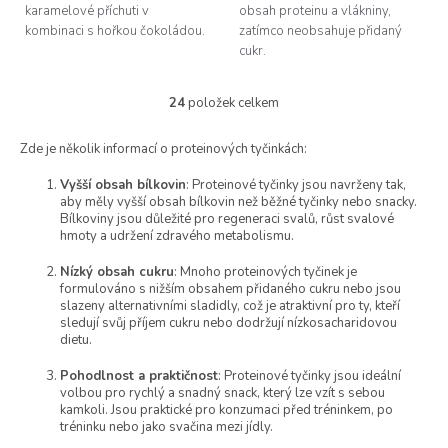
karamelové příchuti v
obsah proteinu a vlákniny,
kombinaci s hořkou čokoládou.
zatímco neobsahuje přidaný
cukr.
24
položek celkem
O
v
l
Zde je několik informací o proteinových tyčinkách:
á
Vyšší obsah bílkovin
: Proteinové tyčinky jsou navrženy tak,
d
aby měly vyšší obsah bílkovin než běžné tyčinky nebo snacky.
a
Bílkoviny jsou důležité pro regeneraci svalů, růst svalové
c
hmoty a udržení zdravého metabolismu.
í
p
Nízký obsah cukru
: Mnoho proteinových tyčinek je
r
formulováno s nižším obsahem přidaného cukru nebo jsou
v
slazeny alternativními sladidly, což je atraktivní pro ty, kteří
k
sledují svůj příjem cukru nebo dodržují nízkosacharidovou
y
dietu.
v
ý
Pohodlnost a praktičnost
: Proteinové tyčinky jsou ideální
volbou pro rychlý a snadný snack, který lze vzít s sebou
p
kamkoli. Jsou praktické pro konzumaci před tréninkem, po
i
tréninku nebo jako svačina mezi jídly.
s