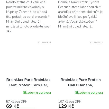
Neodolatelná chuť vanilky a
Bombus Raw Protein Tyčinka
poctivé mléčné čokolády s
Peanut butter s lahodnou chutí
křupínky. Zažene hlad a dodá
arašídů a přírodním složením je
tělu pořádnou porci proteinů. *
ideální svačinkou po fyzické
Minimální objednatelné
aktivitě. Veganské složení. *
množství tohoto produktu jsou
Minimální objednatelné...
3ks
Kód:
SB-45876
Kód:
SB-62412
BrainMax Pure BrainMax
BrainMax Pure Protein
Lauf Protein Carb Bar,
Balls Banana,
proteinová-sacharidová
Proteinové kuličky,
Skladem u partnera
Skladem u partnera
tyčinka, BIO, 2x45 g
Banán, BIO, 8 ks
57 Kč bez DPH
107 Kč bez DPH
69 Kč
129 Kč