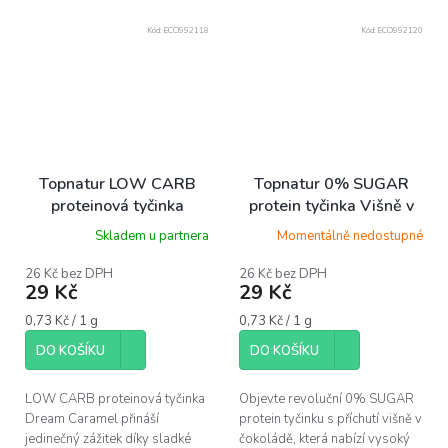
Kód:
ECO992118
Kód:
ECO992120
Topnatur LOW CARB
Topnatur 0% SUGAR
proteinová tyčinka
protein tyčinka Višně v
Dream Caramel, 40 g
čokoládě, 40 g
Skladem u partnera
Momentálně nedostupné
26 Kč bez DPH
26 Kč bez DPH
29 Kč
29 Kč
Měrná
Měrná
0,73 Kč / 1 g
0,73 Kč / 1 g
cena:
cena:
DO KOŠÍKU
DO KOŠÍKU
LOW CARB proteinová tyčinka
Objevte revoluční 0% SUGAR
Dream Caramel přináší
protein tyčinku s příchutí višně v
jedinečný zážitek díky sladké
čokoládě, která nabízí vysoký