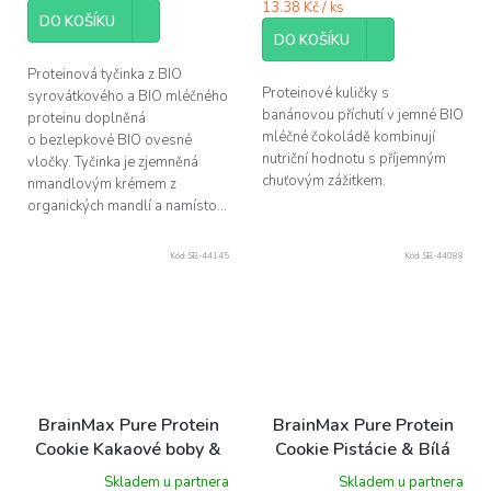
13.38 Kč / ks
DO KOŠÍKU
DO KOŠÍKU
Proteinová tyčinka z BIO
Proteinové kuličky s
syrovátkového a BIO mléčného
banánovou příchutí v jemné BIO
proteinu doplněná
mléčné čokoládě kombinují
o bezlepkové BIO ovesné
nutriční hodnotu s příjemným
vločky. Tyčinka je zjemněná
chuťovým zážitkem.
nmandlovým krémem z
organických mandlí a namísto...
Kód:
SB-44145
Kód:
SB-44088
BrainMax Pure Protein
BrainMax Pure Protein
Cookie Kakaové boby &
Cookie Pistácie & Bílá
Bílá čokoláda BIO, 60 g
čokoláda BIO, 60 g
Skladem u partnera
Skladem u partnera