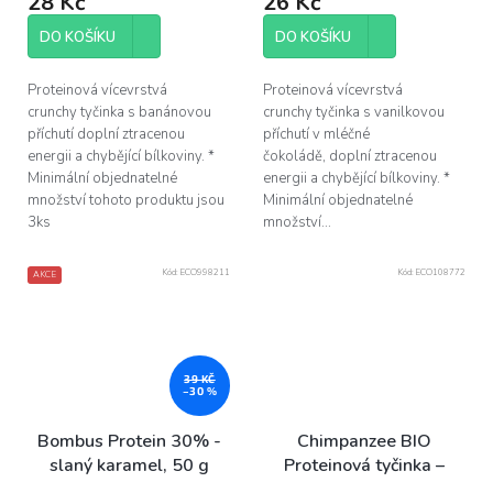
28 Kč
26 Kč
DO KOŠÍKU
DO KOŠÍKU
Proteinová vícevrstvá
Proteinová vícevrstvá
crunchy tyčinka s banánovou
crunchy tyčinka s vanilkovou
příchutí doplní ztracenou
příchutí v mléčné
energii a chybějící bílkoviny. *
čokoládě, doplní ztracenou
Minimální objednatelné
energii a chybějící bílkoviny. *
množství tohoto produktu jsou
Minimální objednatelné
3ks
množství...
Kód:
ECO998211
Kód:
ECO108772
AKCE
39 KČ
–30 %
Bombus Protein 30% -
Chimpanzee BIO
slaný karamel, 50 g
Proteinová tyčinka –
berries, 45 g