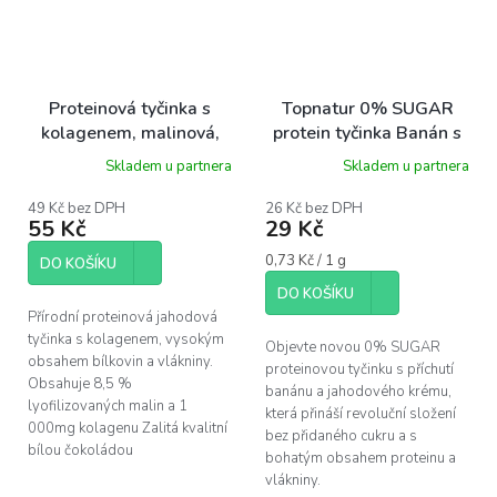
Proteinová tyčinka s
Topnatur 0% SUGAR
kolagenem, malinová,
protein tyčinka Banán s
50g
jahodovým krémem, 40
Skladem u partnera
Skladem u partnera
g
49 Kč bez DPH
26 Kč bez DPH
55 Kč
29 Kč
Měrná
0,73 Kč / 1 g
DO KOŠÍKU
cena:
DO KOŠÍKU
Přírodní proteinová jahodová
tyčinka s kolagenem, vysokým
Objevte novou 0% SUGAR
obsahem bílkovin a vlákniny.
proteinovou tyčinku s příchutí
Obsahuje 8,5 %
banánu a jahodového krému,
lyofilizovaných malin a 1
která přináší revoluční složení
000mg kolagenu Zalitá kvalitní
bez přidaného cukru a s
bílou čokoládou
bohatým obsahem proteinu a
vlákniny.