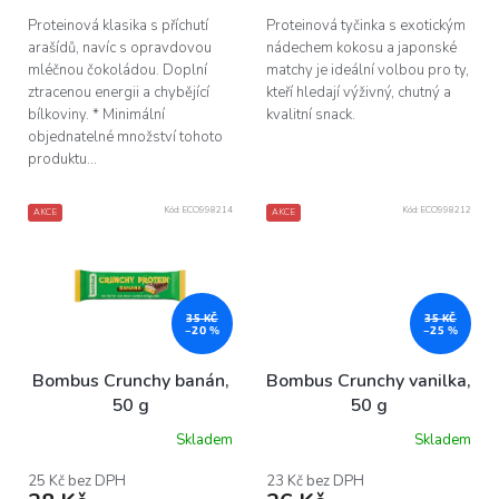
Proteinová klasika s příchutí
Proteinová tyčinka s exotickým
arašídů, navíc s opravdovou
nádechem kokosu a japonské
mléčnou čokoládou. Doplní
matchy je ideální volbou pro ty,
ztracenou energii a chybějící
kteří hledají výživný, chutný a
bílkoviny. * Minimální
kvalitní snack.
objednatelné množství tohoto
produktu...
Kód:
ECO998214
Kód:
ECO998212
AKCE
AKCE
35 KČ
35 KČ
–20 %
–25 %
Bombus Crunchy banán,
Bombus Crunchy vanilka,
50 g
50 g
Skladem
Skladem
25 Kč bez DPH
23 Kč bez DPH