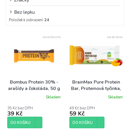
Bez lepku
Položek k zobrazení:
24
V
Kód:
ECO991955
Kód:
SB-59943
ý
p
i
s
p
r
o
Bombus Protein 30% -
BrainMax Pure Protein
d
arašídy a čokoláda, 50 g
Bar, Proteinová tyčinka,
u
Mango, BIO, 50 g
Skladem
Skladem
k
t
35 Kč bez DPH
49 Kč bez DPH
ů
39 Kč
59 Kč
DO KOŠÍKU
DO KOŠÍKU