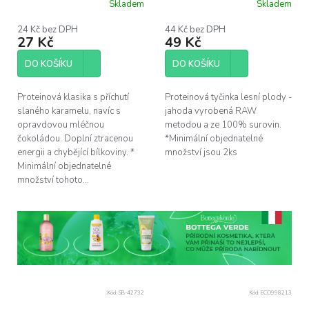
Skladem
Skladem
24 Kč bez DPH
44 Kč bez DPH
27 Kč
49 Kč
DO KOŠÍKU
DO KOŠÍKU
Proteinová klasika s příchutí
Proteinová tyčinka lesní plody -
slaného karamelu, navíc s
jahoda vyrobená RAW
opravdovou mléčnou
metodou a ze 100% surovin.
čokoládou. Doplní ztracenou
*Minimální objednatelné
energii a chybějící bílkoviny. *
množství jsou 2ks
Minimální objednatelné
množství tohoto...
Kód:
SB-42732
Kód:
ECO998213