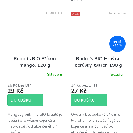
Kód:
AN-43008
Kód:
AN-43024
AKCE
39 KČ
–30 %
Rudolfs BIO Příkrm
Rudolfs BIO Hruška,
mango, 120 g
borůvky, tvaroh 190 g
Skladem
Skladem
26 Kč bez DPH
24 Kč bez DPH
29 Kč
27 Kč
DO KOŠÍKU
DO KOŠÍKU
Mangový příkrm v BIO kvalitě je
Ovocný bezlepkový příkrm s
ideální pro výživu kojenců a
tvarohem pro zvláštní výživu
malých dětí od ukončeného 4.
kojenců a malých dětí od
měsíce
ukončeného 6. měsíce. Bez