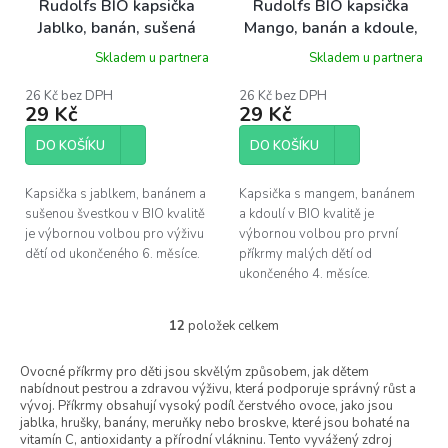
Rudolfs BIO kapsička
Rudolfs BIO kapsička
Jablko, banán, sušená
Mango, banán a kdoule,
švestka, sušenky, 110 g
110 g
Skladem u partnera
Skladem u partnera
26 Kč bez DPH
26 Kč bez DPH
29 Kč
29 Kč
DO KOŠÍKU
DO KOŠÍKU
Kapsička s jablkem, banánem a
Kapsička s mangem, banánem
sušenou švestkou v BIO kvalitě
a kdoulí v BIO kvalitě je
je výbornou volbou pro výživu
výbornou volbou pro první
dětí od ukončeného 6. měsíce.
příkrmy malých dětí od
ukončeného 4. měsíce.
12
položek celkem
O
v
l
Ovocné příkrmy pro děti jsou skvělým způsobem, jak dětem
nabídnout pestrou a zdravou výživu, která podporuje správný růst a
á
vývoj. Příkrmy obsahují vysoký podíl čerstvého ovoce, jako jsou
d
jablka, hrušky, banány, meruňky nebo broskve, které jsou bohaté na
a
vitamín C, antioxidanty a přírodní vlákninu. Tento vyvážený zdroj
c