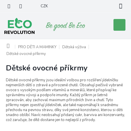
Přejít
CZK
na
obsah
Nákupní
košík
Domů
PRO DĚTI A MAMINKY
Dětská výživa
Dětské ovocné příkrmy
Dětské ovocné příkrmy
Dětské ovocné příkrmy jsou ideální volbou pro rozšíření jídelníčku
nejmenších dětí o zdravé a přirozené chutě. Obsahují pečlivě vybrané
ovoce s vysokým podílem vitamínů a minerálů, které přispívají ke
správnému vývoji a podpoře imunity. Každý příkrm je šetrně
zpracován, aby zachoval maximum přírodních živin a chutí. Tyto
příkrmy nejen zpestřují jídelníček, ale také napomáhají k snadnému
přechodu na pevnou stravu, díky své jemné konzistenci, kterou si děti
snadno oblíbí. Navíc neobsahují přidaný cukr, barviva ani konzervanty,
což zaručuje, že dítě dostane jen to nejlepší z přírody.