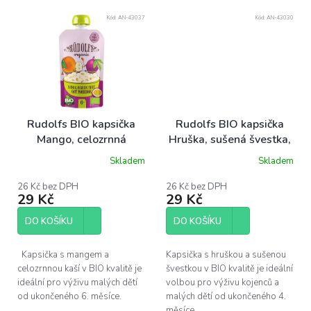
Kód:
AN-43037
Kód:
AN-43030
Rudolfs BIO kapsička
Rudolfs BIO kapsička
Mango, celozrnná
Hruška, sušená švestka,
ovesná kaše, 110 g
110 g
Skladem
Skladem
26 Kč bez DPH
26 Kč bez DPH
29 Kč
29 Kč
DO KOŠÍKU
DO KOŠÍKU
Kapsička s mangem a
Kapsička s hruškou a sušenou
celozrnnou kaší v BIO kvalitě je
švestkou v BIO kvalitě je ideální
ideální pro výživu malých dětí
volbou pro výživu kojenců a
od ukončeného 6. měsíce.
malých dětí od ukončeného 4.
měsíce.