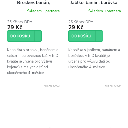
Broskev, banán,
Jablko, banán, borůvka,
celozrnná ovesná kaše,
110 g
Skladem u partnera
Skladem u partnera
110 g
26 Kč bez DPH
26 Kč bez DPH
29 Kč
29 Kč
DO KOŠÍKU
DO KOŠÍKU
Kapsička s broskví, banánem a
Kapsička s jablkem, banánem a
celozrnnou ovesnou kaší v BIO
borůvkou v BIO kvalitě je
kvalitě je určena pro výživu
určena pro výživu dětí od
kojenců a malých dětí od
ukončeného 4. měsíce.
ukončeného 4. měsíce.
Kód:
AN-43032
Kód:
AN-43029