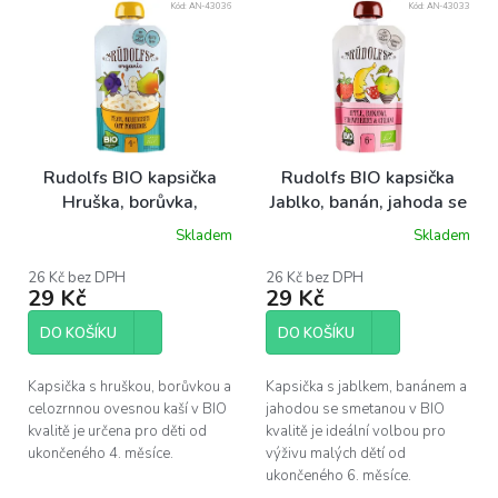
Kód:
AN-43036
Kód:
AN-43033
ý
p
i
s
p
r
o
Rudolfs BIO kapsička
Rudolfs BIO kapsička
d
Hruška, borůvka,
Jablko, banán, jahoda se
u
celozrnná ovesná kaše,
smetanou, 110 g
Skladem
Skladem
k
110 g
t
26 Kč bez DPH
26 Kč bez DPH
ů
29 Kč
29 Kč
DO KOŠÍKU
DO KOŠÍKU
Kapsička s hruškou, borůvkou a
Kapsička s jablkem, banánem a
celozrnnou ovesnou kaší v BIO
jahodou se smetanou v BIO
kvalitě je určena pro děti od
kvalitě je ideální volbou pro
ukončeného 4. měsíce.
výživu malých dětí od
ukončeného 6. měsíce.