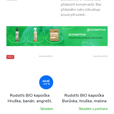
přidaných konzervantů. Bez
přidaného cukru (obsahuje
pouze přirozeně...
Kód:
AN-43031
Kód:
AN-43039
AKCE
29 KČ
–31 %
Rudolfs BIO kapsička
Rudolfs BIO kapsička
Hruška, banán, angrešt,
Borůvka, hruška, malina
110 g
s jogurtem, 110 g
Skladem
Skladem u partnera