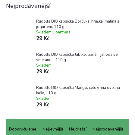
Nejprodávanější
Rudolfs BIO kapsička Borůvka, hruška, malina s
jogurtem, 110 g
Skladem u partnera
29 Kč
Rudolfs BIO kapsička Jablko, banán, jahoda se
smetanou, 110 g
Skladem
29 Kč
Rudolfs BIO kapsička Mango, celozrnná ovesná
kaše, 110 g
Skladem
29 Kč
Ř
a
Doporučujeme
Nejlevnější
Nejdražší
Nejprodávanější