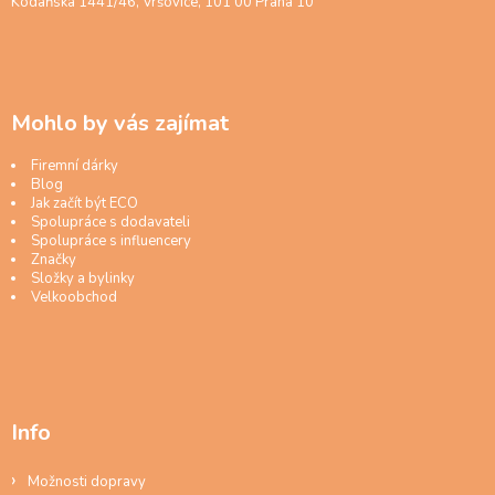
Kodaňská 1441/46, Vršovice, 101 00 Praha 10
Mohlo by vás zajímat
Firemní dárky
Blog
Jak začít být ECO
Spolupráce s dodavateli
Spolupráce s influencery
Značky
Složky a bylinky
Velkoobchod
Info
Možnosti dopravy