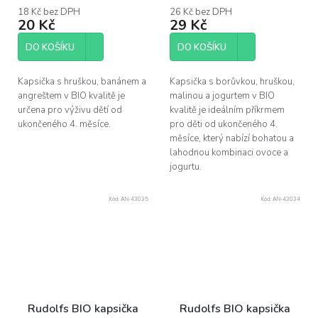
18 Kč bez DPH
26 Kč bez DPH
20 Kč
29 Kč
DO KOŠÍKU
DO KOŠÍKU
Kapsička s hruškou, banánem a
Kapsička s borůvkou, hruškou,
angreštem v BIO kvalitě je
malinou a jogurtem v BIO
určena pro výživu dětí od
kvalitě je ideálním příkrmem
ukončeného 4. měsíce.
pro děti od ukončeného 4.
měsíce, který nabízí bohatou a
lahodnou kombinaci ovoce a
jogurtu.
Kód:
AN-43035
Kód:
AN-43034
Rudolfs BIO kapsička
Rudolfs BIO kapsička