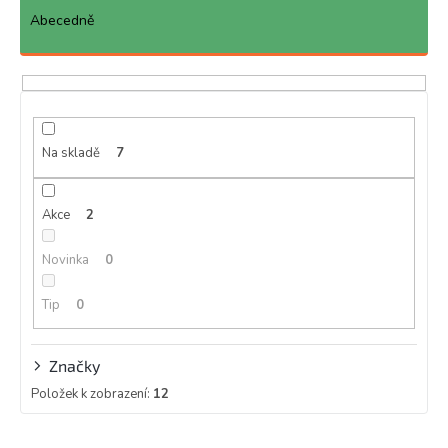
z
e
Abecedně
n
í
p
r
o
d
Na skladě
7
u
k
Akce
2
t
ů
Novinka
0
Tip
0
Značky
Položek k zobrazení:
12
V