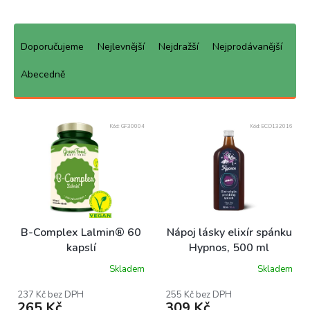
Ř
a
Doporučujeme
Nejlevnější
Nejdražší
Nejprodávanější
z
e
Abecedně
n
í
V
p
Kód:
GF30004
Kód:
ECO132016
ý
r
p
o
i
d
s
u
p
k
r
t
o
ů
B-Complex Lalmin® 60
Nápoj lásky elixír spánku
d
kapslí
Hypnos, 500 ml
u
Skladem
Skladem
k
Průměrné
Průměrné
hodnocení
hodnocení
t
produktu
produktu
237 Kč bez DPH
255 Kč bez DPH
ů
265 Kč
309 Kč
je
je