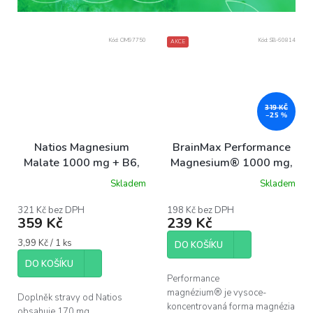
Kód:
OM97750
Kód:
SB-60814
AKCE
319 KČ
–25 %
Natios Magnesium
BrainMax Performance
Malate 1000 mg + B6,
Magnesium® 1000 mg,
90 kapslí
50 rostlinných kapslí
Skladem
Skladem
Průměrné
hodnocení
produktu
321 Kč bez DPH
198 Kč bez DPH
359 Kč
239 Kč
je
5,0
Měrná
3,99 Kč / 1 ks
z
DO KOŠÍKU
cena:
5
DO KOŠÍKU
hvězdiček.
Performance
magnézium® je vysoce-
Doplněk stravy od Natios
koncentrovaná forma magnézia
obsahuje 170 mg