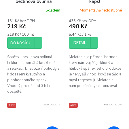
bezlihová bylinná
kapslí
tinktura, 100 ml
Skladem
Momentálně nedostupné
181 Kč bez DPH
438 Kč bez DPH
219 Kč
490 Kč
Měrná
Měrná
219 Kč / 100 ml
5,44 Kč / 1 ks
cena:
cena:
DETAIL
DO KOŠÍKU
Spáček - bezlihová bylinná
Melatonin je přírodní hormon,
tinktura napomáhá ke zklidnění
který nám zajišťuje klidný a
a relaxaci, k navození pohody a
hluboký spánek. Jeho produkce
k dosažení kvalitního a
je nejvyšší v noci, když se tělo a
plnohodnotného spánku.
mysl regenerují. Melatonin
Vhodný pro děti od 3 let i
nám pomáhá synchronizovat...
dospělé.
Kód:
ECO132019
Kód:
ECO132148
AKCE
AKCE