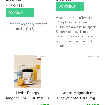
5,0
5,0
Měrná
4,42 Kč / 1 ks
z
z
DO KOŠÍKU
cena:
5
5
DO KOŠÍKU
hvězdiček.
hvězdiček.
Hypnos je přírodní bylinný
nápoj, který vás uvede do
Kvasnice s organicky vázaným
hlubokého a kvalitního spánku.
spektrem vitamínů B
S mučenkou, kozlíkem a
levandulí podporuje duševní
rovnováhu a uvolnění, takže se
snadno...
Kód:
OM997854
Kód:
OM97747
Herbs Energy
Natios Magnesium
Magnesium 1200 mg - 3
Bisglycinate 1000 mg +
formy hořčíku, pomeranč,
B6, 90 kapslí