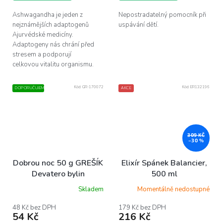
hvězdiček.
Ashwagandha je jeden z
Nepostradatelný pomocník při
nejznámějších adaptogenů
uspávání dětí.
Ajurvédské medicíny.
Adaptogeny nás chrání před
stresem a podporují
celkovou vitalitu organismu.
Kód:
GR-170072
Kód:
ER132196
DOPORUČUJEME
AKCE
309 KČ
–30 %
Dobrou noc 50 g GREŠÍK
Elixír Spánek Balancier,
Devatero bylin
500 ml
Skladem
Momentálně nedostupné
48 Kč bez DPH
179 Kč bez DPH
54 Kč
216 Kč