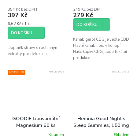
hodnocení
produktu
354 Kč bez DPH
249 Kč bez DPH
397 Kč
279 Kč
je
5,0
Měrná
6,62 Kč / 1 ks
z
DO KOŠÍKU
cena:
5
DO KOŠÍKU
hvězdiček.
Kanabigerol CBG je vedle CBD
hlavní kanabinoid v konopí.
Doplněk stravy s rostlinnými
Naše kapky CBG jsou z lokální
extrakty pro detoxikaci
produkce.
Kód:
GD-3895
Kód:
ECO104216
BESTSELLER
GOODIE Liposomální
Hemnia Good Night's
Magnesium 60 ks
Sleep Gummies, 150 mg
CBD, 15 ks x 10 mg
Skladem
Skladem