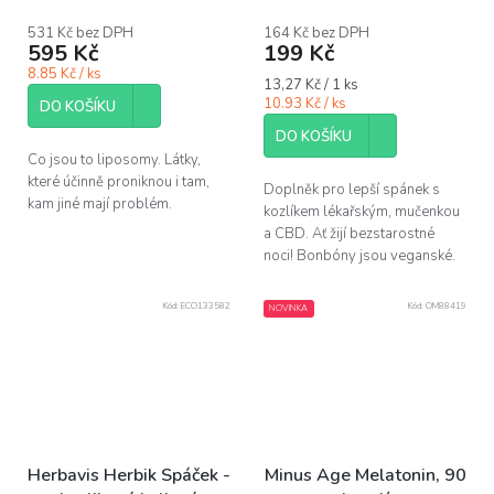
531 Kč bez DPH
164 Kč bez DPH
595 Kč
199 Kč
8.85 Kč / ks
Měrná
13,27 Kč / 1 ks
cena:
10.93 Kč / ks
DO KOŠÍKU
DO KOŠÍKU
Co jsou to liposomy. Látky,
které účinně proniknou i tam,
Doplněk pro lepší spánek s
kam jiné mají problém.
kozlíkem lékařským, mučenkou
a CBD. Ať žijí bezstarostné
noci! Bonbóny jsou veganské.
Kód:
ECO133582
Kód:
OM88419
NOVINKA
Herbavis Herbik Spáček -
Minus Age Melatonin, 90