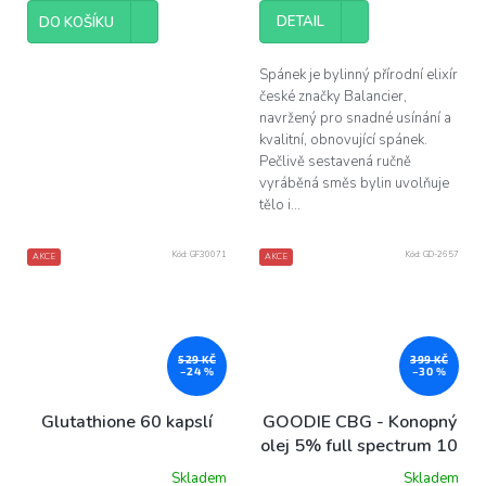
DETAIL
DO KOŠÍKU
Spánek je bylinný přírodní elixír
české značky Balancier,
navržený pro snadné usínání a
kvalitní, obnovující spánek.
Pečlivě sestavená ručně
vyráběná směs bylin uvolňuje
tělo i...
Kód:
GF30071
Kód:
GD-2657
AKCE
AKCE
529 KČ
399 KČ
–24 %
–30 %
Glutathione 60 kapslí
GOODIE CBG - Konopný
olej 5% full spectrum 10
ml
Skladem
Skladem
Průměrné