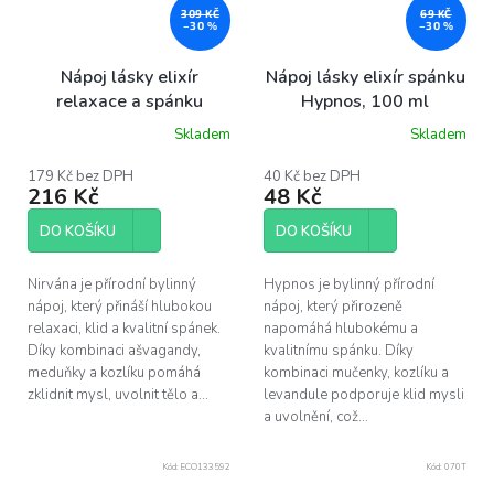
309 KČ
69 KČ
–30 %
–30 %
Nápoj lásky elixír
Nápoj lásky elixír spánku
relaxace a spánku
Hypnos, 100 ml
Nirvána, 500 ml
Skladem
Skladem
Průměrné
hodnocení
produktu
179 Kč bez DPH
40 Kč bez DPH
216 Kč
48 Kč
je
5,0
z
DO KOŠÍKU
DO KOŠÍKU
5
hvězdiček.
Nirvána je přírodní bylinný
Hypnos je bylinný přírodní
nápoj, který přináší hlubokou
nápoj, který přirozeně
relaxaci, klid a kvalitní spánek.
napomáhá hlubokému a
Díky kombinaci ašvagandy,
kvalitnímu spánku. Díky
meduňky a kozlíku pomáhá
kombinaci mučenky, kozlíku a
zklidnit mysl, uvolnit tělo a...
levandule podporuje klid mysli
a uvolnění, což...
Kód:
ECO133592
Kód:
070T