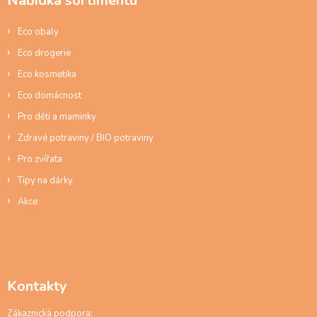
Nabídka sortimentu
t
í
Eco obaly
Eco drogerie
Eco kosmetika
Eco domácnost
Pro děti a maminky
Zdravé potraviny / BIO potraviny
Pro zvířata
Tipy na dárky
Akce
Kontakty
Zákaznická podpora: