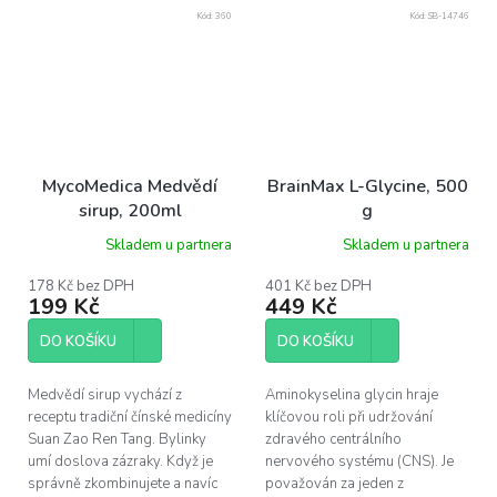
Kód:
360
Kód:
SB-14746
MycoMedica Medvědí
BrainMax L-Glycine, 500
sirup, 200ml
g
Skladem u partnera
Skladem u partnera
178 Kč bez DPH
401 Kč bez DPH
199 Kč
449 Kč
DO KOŠÍKU
DO KOŠÍKU
Medvědí sirup vychází z
Aminokyselina glycin hraje
receptu tradiční čínské medicíny
klíčovou roli při udržování
Suan Zao Ren Tang. Bylinky
zdravého centrálního
umí doslova zázraky. Když je
nervového systému (CNS). Je
správně zkombinujete a navíc
považován za jeden z