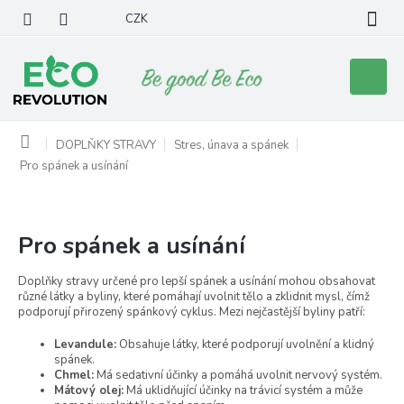
Přejít
CZK
na
obsah
Nákupní
košík
Domů
DOPLŇKY STRAVY
Stres, únava a spánek
Pro spánek a usínání
Pro spánek a usínání
P
o
s
Doplňky stravy určené pro lepší spánek a usínání mohou obsahovat
různé látky a byliny, které pomáhají uvolnit tělo a zklidnit mysl, čímž
t
podporují přirozený spánkový cyklus. Mezi nejčastější byliny patří:
r
a
Levandule:
Obsahuje látky, které podporují uvolnění a klidný
n
spánek.
Chmel:
Má sedativní účinky a pomáhá uvolnit nervový systém.
n
Mátový olej:
Má uklidňující účinky na trávicí systém a může
í