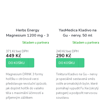
Herbs Energy
YaoMedica Kladivo na
Magnesium 1200 mg - 3
Gu - nervy, 50 ml
formy hořčíku, citron, 30
Skladem u partnera
Skladem u partnera
dávek
371 Kč bez DPH
240 Kč bez DPH
449 Kč
290 Kč
DO KOŠÍKU
DO KOŠÍKU
Magnesium DRINK 3 formy
Tinktura Kladivo na Gu – nervy
hořčíku v citrónové verzi
je speciálně sestavená směs
představuje revoluční způsob,
ostře aromatických bylin, které
jak doplnit hořčík do vašeho
pomáhají vypudit Fu Xie (skrytý
těla s maximální účinností a
patogen) a podpořit nervovou
příjemným zážitkem.
soustavu.