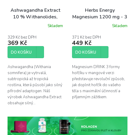
Ashwagandha Extract
Herbs Energy
10 % Withanolides,
Magnesium 1200 mg - 3
400mg, 90 kapslí
formy hořčíku, mango,
Skladem
Skladem
30 dávek
329 Kč bez DPH
371 Kč bez DPH
369 Kč
449 Kč
DO KOŠÍKU
DO KOŠÍKU
Ashwagandha (Withania
Magnesium DRINK 3 formy
somnifera) je vytrvalá,
hořčíku v mangové verzi
subtropická až tropická
představuje revoluční způsob,
rostlina, která působí jako silný
jak doplnit hořčík do vašeho
přírodní adaptogen. Náš
těla s maximální účinností a
výrobek Ashwagandha Extract
příjemným zážitkem.
obsahuje silný...