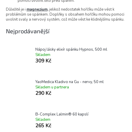
pomoci uvolnit tělo před spaním.
p
Důležité je i
magnezium
,
jelikož n
edostatek hořčíku může vést k
a
problémům se spánkem. Doplňky s obsahem hořčíku mohou pomoci
n
uvolnit svaly a nervový systém, což může vést ke klidnějšímu spánku.
e
Nejprodávanější
l
Nápoj lásky elixír spánku Hypnos, 500 ml
Skladem
309 Kč
YaoMedica Kladivo na Gu - nervy, 50 ml
Skladem u partnera
290 Kč
B-Complex Lalmin® 60 kapslí
Skladem
265 Kč