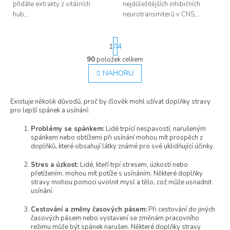
přidáte extrakty z vitálních
nejdůležitějších inhibičních
hub,...
neurotransmiterů v CNS,...
S
1
4
t
r
90
položek celkem
O
á
v
NAHORU
n
l
k
á
o
Existuje několik důvodů, proč by člověk mohl užívat doplňky stravy
d
v
pro lepší spánek a usínání:
á
a
n
c
í
Problémy se spánkem:
Lidé trpící nespavostí, narušeným
í
spánkem nebo obtížemi při usínání mohou mít prospěch z
p
doplňků, které obsahují látky známé pro své uklidňující účinky.
r
v
Stres a úzkost:
Lidé, kteří trpí stresem, úzkostí nebo
k
přetížením, mohou mít potíže s usínáním. Některé doplňky
y
stravy mohou pomoci uvolnit mysl a tělo, což může usnadnit
v
usínání.
ý
p
Cestování a změny časových pásem:
Při cestování do jiných
časových pásem nebo vystavení se změnám pracovního
i
režimu může být spánek narušen. Některé doplňky stravy
s