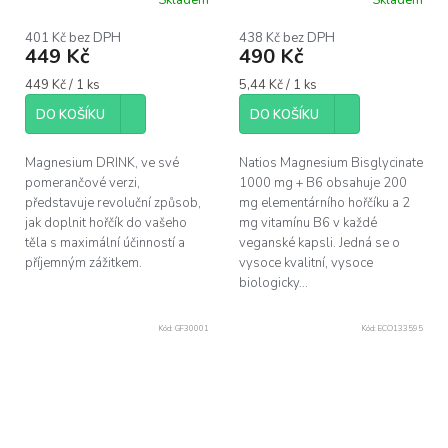
Skladem
Skladem
Průměrné
30 dávek
hodnocení
produktu
401 Kč bez DPH
438 Kč bez DPH
449 Kč
490 Kč
je
5,0
Měrná
Měrná
449 Kč / 1 ks
5,44 Kč / 1 ks
z
cena:
cena:
5
DO KOŠÍKU
DO KOŠÍKU
hvězdiček.
Magnesium DRINK, ve své
Natios Magnesium Bisglycinate
pomerančové verzi,
1000 mg + B6 obsahuje 200
představuje revoluční způsob,
mg elementárního hořčíku a 2
jak doplnit hořčík do vašeho
mg vitamínu B6 v každé
těla s maximální účinností a
veganské kapsli. Jedná se o
příjemným zážitkem.
vysoce kvalitní, vysoce
biologicky...
Kód:
GF30001
Kód:
ECO133595