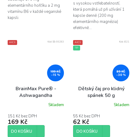
s vysokou vstřebatelností,
elementárního hořčíku a 2 mg
která pomáhá už při užívání 1
vitamínu B6 v každé veganské
kapsle denně (200 mg
kapsli.
elementárního magnézia)
efektivně...
Kód:
SB-99283
Kód:
J021
AKCE
AKCE
TIP
199 KČ
89 KČ
–15 %
–30 %
BrainMax Pure® -
Dětský čaj pro klidný
Ashwagandha
spánek 50 g
(ašvaganda) prášek, BIO,
Skladem
Skladem
Průměrné
200 g
hodnocení
produktu
151 Kč bez DPH
55 Kč bez DPH
169 Kč
62 Kč
je
5,0
z
DO KOŠÍKU
DO KOŠÍKU
5