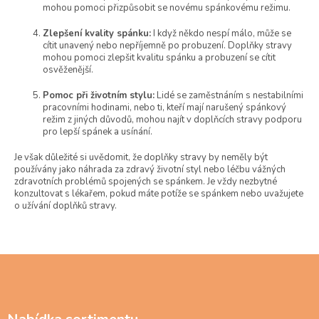
mohou pomoci přizpůsobit se novému spánkovému režimu.
u
Zlepšení kvality spánku:
I když někdo nespí málo, může se
cítit unavený nebo nepříjemně po probuzení. Doplňky stravy
mohou pomoci zlepšit kvalitu spánku a probuzení se cítit
osvěženější.
Pomoc při životním stylu:
Lidé se zaměstnáním s nestabilními
pracovními hodinami, nebo ti, kteří mají narušený spánkový
režim z jiných důvodů, mohou najít v doplňcích stravy podporu
pro lepší spánek a usínání.
Je však důležité si uvědomit, že doplňky stravy by neměly být
používány jako náhrada za zdravý životní styl nebo léčbu vážných
zdravotních problémů spojených se spánkem. Je vždy nezbytné
konzultovat s lékařem, pokud máte potíže se spánkem nebo uvažujete
o užívání doplňků stravy.
Z
á
p
a