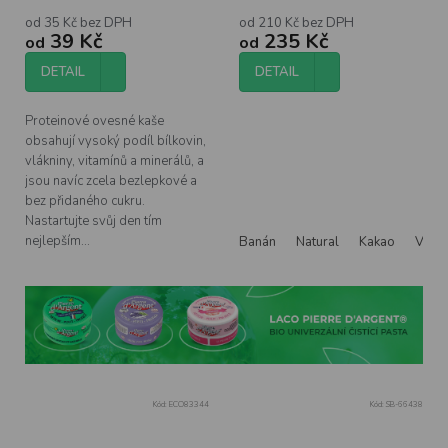
od 35 Kč bez DPH
od 210 Kč bez DPH
39 Kč
235 Kč
od
od
DETAIL
DETAIL
Proteinové ovesné kaše
obsahují vysoký podíl bílkovin,
vlákniny, vitamínů a minerálů, a
jsou navíc zcela bezlepkové a
bez přidaného cukru.
Nastartujte svůj den tím
nejlepším...
Banán
Natural
Kakao
Vanil
Kód:
ECO83344
Kód:
SB-66438