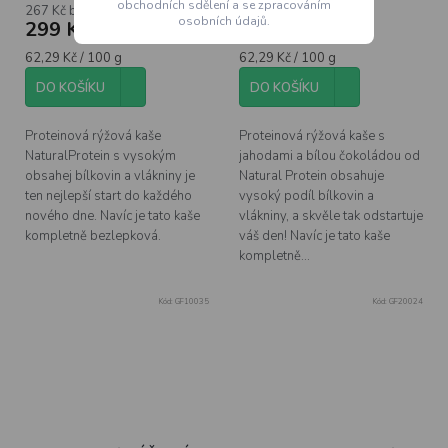
obchodních sdělení a se zpracováním
267 Kč bez DPH
267 Kč bez DPH
osobních údajů.
299 Kč
299 Kč
Měrná
Měrná
62,29 Kč / 100 g
62,29 Kč / 100 g
cena:
cena:
DO KOŠÍKU
DO KOŠÍKU
Proteinová rýžová kaše
Proteinová rýžová kaše s
NaturalProtein s vysokým
jahodami a bílou čokoládou od
obsahej bílkovin a vlákniny je
Natural Protein obsahuje
ten nejlepší start do každého
vysoký podíl bílkovin a
nového dne. Navíc je tato kaše
vlákniny, a skvěle tak odstartuje
kompletně bezlepková.
váš den! Navíc je tato kaše
kompletně...
Kód:
GF10035
Kód:
GF20024