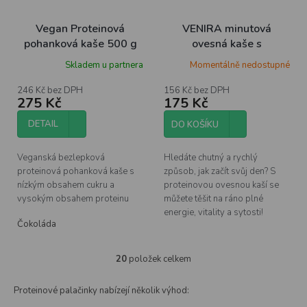
Vegan Proteinová
VENIRA minutová
pohanková kaše 500 g
ovesná kaše s
proteinem, coconut
Skladem u partnera
Momentálně nedostupné
cream, 400 g
246 Kč bez DPH
156 Kč bez DPH
275 Kč
175 Kč
DETAIL
DO KOŠÍKU
Veganská bezlepková
Hledáte chutný a rychlý
proteinová pohanková kaše s
způsob, jak začít svůj den? S
nízkým obsahem cukru a
proteinovou ovesnou kaší se
vysokým obsahem proteinu
můžete těšit na ráno plné
energie, vitality a sytosti!
Čokoláda
20
položek celkem
O
v
l
Proteinové palačinky nabízejí několik výhod:
á