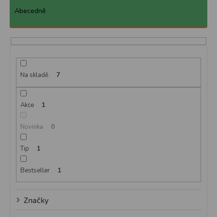
z
e
Abecedně
n
í
p
r
o
d
Na skladě
7
u
k
Akce
1
t
ů
Novinka
0
Tip
1
Bestseller
1
Značky