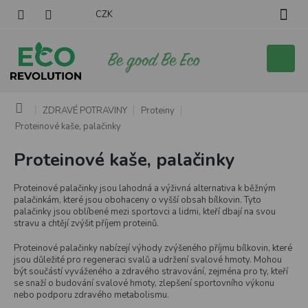
Přejít
CZK
na
obsah
Nákupní
košík
Domů
ZDRAVÉ POTRAVINY
Proteiny
Proteinové kaše, palačinky
Proteinové kaše, palačinky
Proteinové palačinky jsou lahodná a výživná alternativa k běžným
palačinkám, které jsou obohaceny o vyšší obsah bílkovin. Tyto
palačinky jsou oblíbené mezi sportovci a lidmi, kteří dbají na svou
stravu a chtějí zvýšit příjem proteinů.
Proteinové palačinky nabízejí výhody zvýšeného příjmu bílkovin, které
jsou důležité pro regeneraci svalů a udržení svalové hmoty. Mohou
být součástí vyváženého a zdravého stravování, zejména pro ty, kteří
se snaží o budování svalové hmoty, zlepšení sportovního výkonu
nebo podporu zdravého metabolismu.