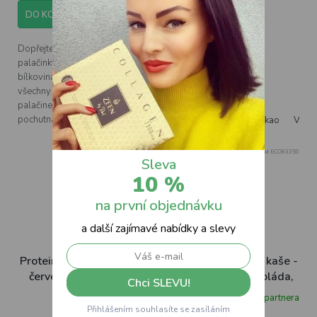
cena:
DO KOŠÍKU
Dopřejte si výborné a zdravé
palačinky které jsou nabité
bílkovinami a vlákninou. Pro
všechny milovníky a milovnice
palačinek, kteří si chtějí
pochutnat a nic si nevyčítat....
Banán
Natural
Kakao
Vanil
Kód:
ECO83347
Kód:
ECO83350
Sleva
10 %
na první objednávku
a další zajímavé nabídky a slevy
Proteinová rýžová kaše -
Proteinová rýžová kaše -
červené ovoce, 480g
jahoda a bílá čokoláda,
Chci SLEVU!
480g
Skladem u partnera
Skladem u partnera
Přihlášením souhlasíte se zasíláním