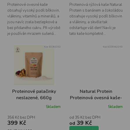
Proteinové ovesné kaše
Proteinová rýžová kaše Natural
obsahují vysoký podíl bílkovin,
Protein s banánem a čokoládou
vlákniny, vitamínů a minerálů, a
obsahuje vysoký podíl bílkovin
jsou navíc zcela bezlepkové a
a vlákniny, a skvěle tak
bez přidaného cukru. Při výrobě
odstartuje váš den! Navíc je
je používán mrazem sušená...
tato kaše kompletně...
Kód:
ECO83353
Kód:
ECO99821/60
Proteinové palačinky
Natural Protein
neslazené, 660g
Proteinová ovesná kaše-
Jablko a skořice
Skladem
Skladem
356 Kč bez DPH
od 35 Kč bez DPH
399 Kč
39 Kč
od