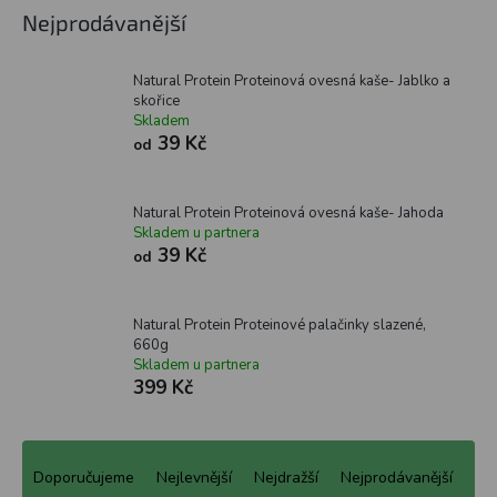
Nejprodávanější
Natural Protein Proteinová ovesná kaše- Jablko a
skořice
Skladem
39 Kč
od
Natural Protein Proteinová ovesná kaše- Jahoda
Skladem u partnera
39 Kč
od
Natural Protein Proteinové palačinky slazené,
660g
Skladem u partnera
399 Kč
Ř
a
Doporučujeme
Nejlevnější
Nejdražší
Nejprodávanější