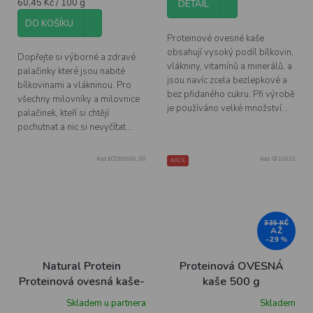
Měrná
60,45 Kč / 100 g
DETAIL
cena:
DO KOŠÍKU
Proteinové ovesné kaše
obsahují vysoký podíl bílkovin,
Dopřejte si výborné a zdravé
vlákniny, vitamínů a minerálů, a
palačinky které jsou nabité
jsou navíc zcela bezlepkové a
bílkovinami a vlákninou. Pro
bez přidaného cukru. Při výrobě
všechny milovníky a milovnice
je používáno velké množství...
palačinek, kteří si chtějí
pochutnat a nic si nevyčítat....
Kód:
ECO99686_60
Kód:
GF10033
AKCE
335 KČ
AŽ
–29 %
Natural Protein
Proteinová OVESNÁ
Proteinová ovesná kaše-
kaše 500 g
Jahoda
Skladem u partnera
Skladem