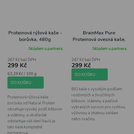
Proteinová rýžová kaše -
BrainMax Pure
borůvka, 480g
Proteinová ovesná kaše,
jahodová s kešu, BIO,
Skladem u partnera
Skladem u partnera
480 g
267 Kč bez DPH
247 Kč bez DPH
299 Kč
299 Kč
Měrná
62,29 Kč / 100 g
DO KOŠÍKU
cena:
DO KOŠÍKU
BIO kaše s vysokým podílem
rostlinných a živočišných
Proteinová rýžová kaše
bílkovin, vlákniny a pečlivě
borůvka od Natural Protein
vybraných surovin pro rychlou,
obsahuje vysoký podíl bílkovin
výživnou a chutnou snídani
a vlákniny, a skvěle tak
nebo svačinu.
odstartuje váš den! Navíc je
tato kaše kompletně
bezlepková.