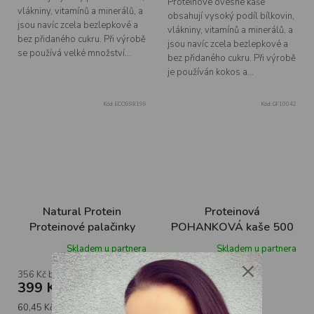
Proteinové ovesné kaše
vlákniny, vitamínů a minerálů, a
obsahují vysoký podíl bílkovin,
jsou navíc zcela bezlepkové a
vlákniny, vitamínů a minerálů, a
bez přidaného cukru. Při výrobě
jsou navíc zcela bezlepkové a
se používá velké množství...
bez přidaného cukru. Při výrobě
je používán kokos a...
Kód:
ECO998199
Kód:
GF10042
Natural Protein
Proteinová
Proteinové palačinky
POHANKOVÁ kaše 500
slazené, 660g
g
Skladem u partnera
Skladem u partnera
×
356 Kč bez DPH
od 279 Kč bez DPH
399 Kč
312 Kč
od
Měrná
60,45 Kč / 100 g
DETAIL