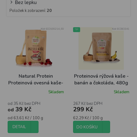
Bez lepku
Položek k zobrazení:
20
V
Kód:
ECO100214_60
Kód:
ECO83341
TIP
ý
p
i
s
p
r
o
Natural Protein
Proteinová rýžová kaše -
d
Proteinová ovesná kaše-
banán a čokoláda, 480g
u
Malina
Skladem
Skladem
k
t
od 35 Kč bez DPH
267 Kč bez DPH
ů
39 Kč
299 Kč
od
Měrná
Měrná
od 63,61 Kč / 100 g
62,29 Kč / 100 g
cena:
cena:
DETAIL
DO KOŠÍKU