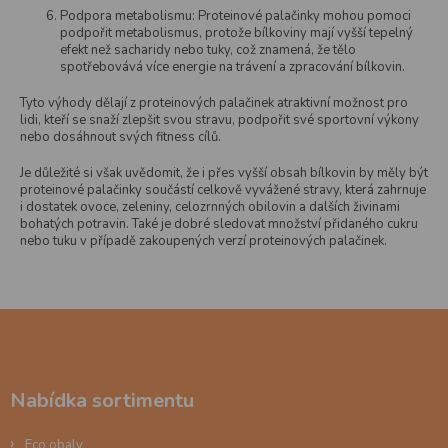
Podpora metabolismu: Proteinové palačinky mohou pomoci
podpořit metabolismus, protože bílkoviny mají vyšší tepelný
efekt než sacharidy nebo tuky, což znamená, že tělo
spotřebovává více energie na trávení a zpracování bílkovin.
Tyto výhody dělají z proteinových palačinek atraktivní možnost pro
lidi, kteří se snaží zlepšit svou stravu, podpořit své sportovní výkony
nebo dosáhnout svých fitness cílů.
Je důležité si však uvědomit, že i přes vyšší obsah bílkovin by měly být
proteinové palačinky součástí celkově vyvážené stravy, která zahrnuje
i dostatek ovoce, zeleniny, celozrnných obilovin a dalších živinami
bohatých potravin. Také je dobré sledovat množství přidaného cukru
nebo tuku v případě zakoupených verzí proteinových palačinek.
Z
á
p
a
Nabídka sortimentu
t
í
Eco obaly