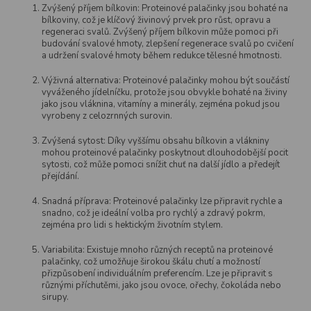
Zvýšený příjem bílkovin: Proteinové palačinky jsou bohaté na
d
bílkoviny, což je klíčový živinový prvek pro růst, opravu a
a
regeneraci svalů. Zvýšený příjem bílkovin může pomoci při
c
budování svalové hmoty, zlepšení regenerace svalů po cvičení
í
a udržení svalové hmoty během redukce tělesné hmotnosti.
p
r
Výživná alternativa: Proteinové palačinky mohou být součástí
v
vyváženého jídelníčku, protože jsou obvykle bohaté na živiny
k
jako jsou vláknina, vitamíny a minerály, zejména pokud jsou
y
vyrobeny z celozrnných surovin.
v
ý
Zvýšená sytost: Díky vyššímu obsahu bílkovin a vlákniny
mohou proteinové palačinky poskytnout dlouhodobější pocit
p
sytosti, což může pomoci snížit chuť na další jídlo a předejít
i
přejídání.
s
u
Snadná příprava: Proteinové palačinky lze připravit rychle a
snadno, což je ideální volba pro rychlý a zdravý pokrm,
zejména pro lidi s hektickým životním stylem.
Variabilita: Existuje mnoho různých receptů na proteinové
palačinky, což umožňuje širokou škálu chutí a možností
přizpůsobení individuálním preferencím. Lze je připravit s
různými příchutěmi, jako jsou ovoce, ořechy, čokoláda nebo
sirupy.