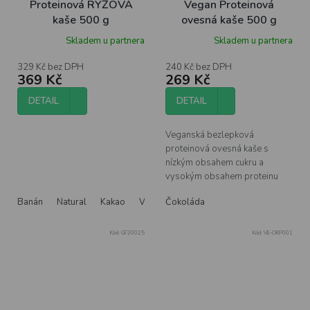
Proteinová RÝŽOVÁ
Vegan Proteinová
kaše 500 g
ovesná kaše 500 g
Skladem u partnera
Skladem u partnera
329 Kč bez DPH
240 Kč bez DPH
369 Kč
269 Kč
DETAIL
DETAIL
Veganská bezlepková
proteinová ovesná kaše s
nízkým obsahem cukru a
vysokým obsahem proteinu
Banán
Natural
Kakao
Vanilka
Čokoláda
Kód:
GF20025
Kód:
VE-OKP001