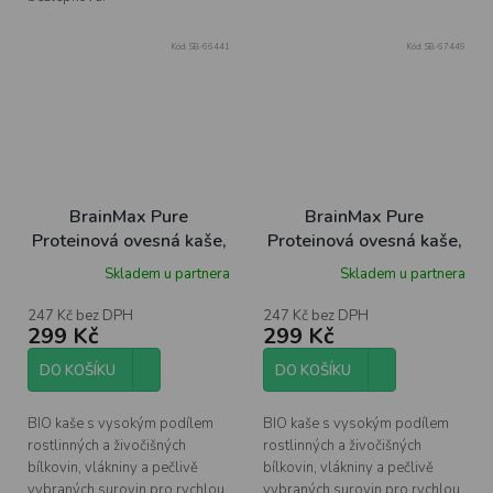
Kód:
SB-66441
Kód:
SB-67449
BrainMax Pure
BrainMax Pure
Proteinová ovesná kaše,
Proteinová ovesná kaše,
kakaová s lískovými
malinová s chia, BIO,
Skladem u partnera
Skladem u partnera
ořechy, BIO, 480 g
480 g
247 Kč bez DPH
247 Kč bez DPH
299 Kč
299 Kč
DO KOŠÍKU
DO KOŠÍKU
BIO kaše s vysokým podílem
BIO kaše s vysokým podílem
rostlinných a živočišných
rostlinných a živočišných
bílkovin, vlákniny a pečlivě
bílkovin, vlákniny a pečlivě
vybraných surovin pro rychlou,
vybraných surovin pro rychlou,