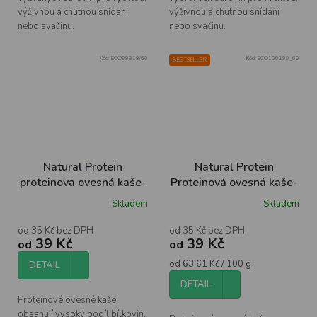
výživnou a chutnou snídani
výživnou a chutnou snídani
nebo svačinu.
nebo svačinu.
Kód:
ECO99818/60
Kód:
ECO100199_60
BESTSELLER
Natural Protein
Natural Protein
proteinova ovesná kaše-
Proteinová ovesná kaše-
Banán
Kokos s čokoládou
Skladem
Skladem
od 35 Kč bez DPH
od 35 Kč bez DPH
39 Kč
39 Kč
od
od
Měrná
od 63,61 Kč / 100 g
DETAIL
cena:
DETAIL
Proteinové ovesné kaše
obsahují vysoký podíl bílkovin,