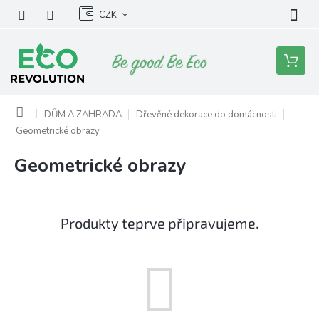
Přejít
CZK
na
obsah
Nákupní
košík
Domů
DŮM A ZAHRADA
Dřevěné dekorace do domácnosti
Geometrické obrazy
Geometrické obrazy
Produkty teprve připravujeme.