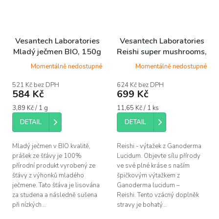
Vesantech Laboratories
Vesantech Laboratories
Mladý ječmen BIO, 150g
Reishi super mushrooms,
60 kapslí
Momentálně nedostupné
Momentálně nedostupné
521 Kč bez DPH
624 Kč bez DPH
584 Kč
699 Kč
Měrná
Měrná
3,89 Kč / 1 g
11,65 Kč / 1 ks
cena:
cena:
DETAIL
DETAIL
Mladý ječmen v BIO kvalitě,
Reishi - výtažek z Ganoderma
prášek ze šťávy je 100%
Lucidum. Objevte sílu přírody
přírodní produkt vyrobený ze
ve své plné kráse s naším
šťávy z výhonků mladého
špičkovým výtažkem z
ječmene. Tato šťáva je lisována
Ganoderma lucidum –
za studena a následně sušena
Reishi. Tento vzácný doplněk
při nízkých...
stravy je bohatý...