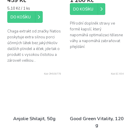
459 Kč
1 200 Kč
Měrná
5,10 Kč / 1 ks
DO KOŠÍKU
cena:
DO KOŠÍKU
Přírodní doplněk stravy ve
formě kapslí, který
Chaga extrakt od značky Natios
napomáhá optimalizaci tělesne
poskytuje extra silnou porci
váhy a napomáhá zabraňovat
účinných látek bez jakýchkoliv
přejídání.
dalších plnidel a éček, jde tak o
produkt s vysokou čistotou a
zároveň velkou...
Kód:
OM108778
Kód:
EC-604
Anjolie Shilajit, 50g
Good Green Vitality, 120
g