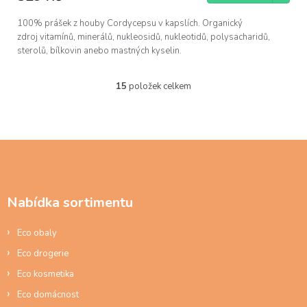
100% prášek z houby Cordycepsu v kapslích. Organický
zdroj vitamínů, minerálů, nukleosidů, nukleotidů, polysacharidů,
sterolů, bílkovin anebo mastných kyselin.
15
položek celkem
O
v
l
á
d
Z
a
á
c
p
í
a
p
Nabídka sortimentu
t
r
í
v
Eco obaly
k
y
Eco drogerie
v
ý
Eco kosmetika
p
Eco domácnost
i