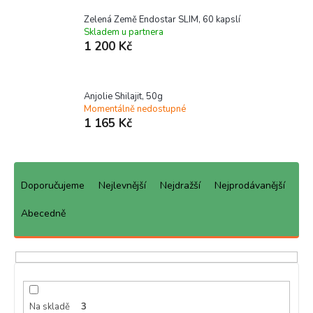
Zelená Země Endostar SLIM, 60 kapslí
Skladem u partnera
1 200 Kč
Anjolie Shilajit, 50g
Momentálně nedostupné
1 165 Kč
Ř
a
Doporučujeme
Nejlevnější
Nejdražší
Nejprodávanější
z
e
Abecedně
n
í
p
r
o
d
Na skladě
3