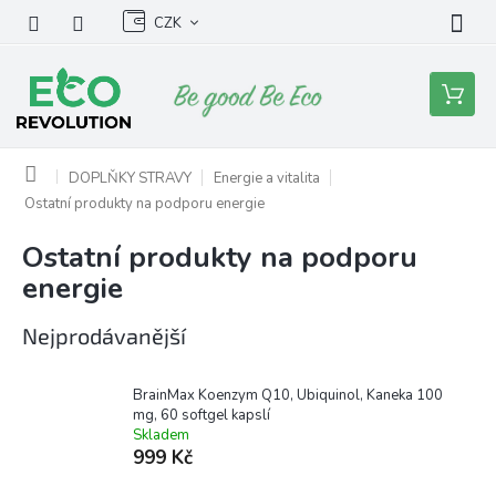
Přejít
CZK
na
obsah
Nákupní
košík
Domů
DOPLŇKY STRAVY
Energie a vitalita
Ostatní produkty na podporu energie
Ostatní produkty na podporu
energie
Nejprodávanější
BrainMax Koenzym Q10, Ubiquinol, Kaneka 100
mg, 60 softgel kapslí
Skladem
999 Kč