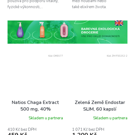
používá pro podporu vitality,
mezi houbami nebo
fyzické výkonnosti,...
také elixírem života.
Kód:
OM9977
Kód:
ZM-P30262-2
Natios Chaga Extract
Zelená Země Endostar
500 mg, 40%
SLIM, 60 kapslí
polysacharidů, 90 kapslí
Skladem u partnera
Skladem u partnera
410 Kč bez DPH
1 071 Kč bez DPH