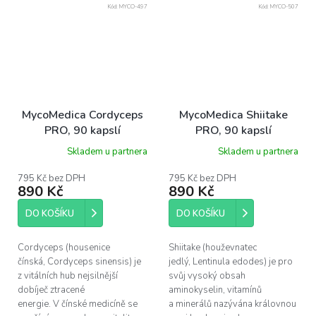
Kód:
MYCO-497
Kód:
MYCO-507
MycoMedica Cordyceps
MycoMedica Shiitake
PRO, 90 kapslí
PRO, 90 kapslí
Skladem u partnera
Skladem u partnera
795 Kč bez DPH
795 Kč bez DPH
890 Kč
890 Kč
DO KOŠÍKU
DO KOŠÍKU
Cordyceps (housenice
Shiitake (houževnatec
čínská, Cordyceps sinensis) je
jedlý, Lentinula edodes) je pro
z vitálních hub nejsilnější
svůj vysoký obsah
dobíječ ztracené
aminokyselin, vitamínů
energie. V čínské medicíně se
a minerálů nazývána královnou