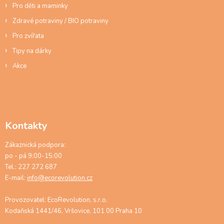
s
Pro děti a maminky
u
Zdravé potraviny / BIO potraviny
Pro zvířata
Tipy na dárky
Akce
Kontakty
Zákaznická podpora:
po - pá 9:00-15:00
Tel.: 227 272 687
E-mail:
info@ecorevolution.cz
Provozovatel: EcoRevolution, s.r.o.
Kodaňská 1441/46, Vršovice, 101 00 Praha 10