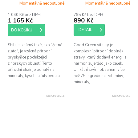
Momentálně nedostupné
Momentálně nedostupné
1 040 Kč bez DPH
795 Kč bez DPH
1 165 Kč
890 Kč
DETAIL
DO KOŠÍKU
Shilajit, známý také jako "černé
Good Green vitality je
zlato", je vzácná přírodní
komplexní přírodní doplněk
pryskyřice pocházející
stravy, který dodává energii a
z horských oblastí. Tento
harmonizuje tělo jako celek.
přírodní elixír je bohatý na
Unikátní svým obsahem více
minerály, kyselinu fulvovou a...
než 75 ingrediencí: vitamíny,
minerály,...
Kód:
OM998015
Kód:
OM107968