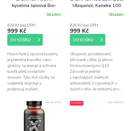
d
kyselina lipoová Bio-
Ubiquinol, Kaneka 100
u
Enhanced Na-RALA, 60
mg, 60 softgel kapslí
Skladem
Skladem
k
Průměrné
rostlinných kapslí
hodnocení
t
produktu
826 Kč bez DPH
826 Kč bez DPH
ů
999 Kč
999 Kč
je
5,0
z
DO KOŠÍKU
DO KOŠÍKU
5
hvězdiček.
Hlavní funkcí lipoové kyseliny
Ubiquinol, produkovaný
je přeměna krevního cukru
přirozeně v těle, je aktivní
glukózy na energii a ochrana
formou koenzymu Q10.
buněk před oxidačním
Zároveň je jedním
stresem. Tyto dvě složky se
z nejsilnějších známých
vzájemně doplňují a
antioxidantů (rozpustných v
podporují zvýšení...
tucích) v těle. Je nezbytný pro...
Kód:
SB-60763
Kód:
OM80622
NOVINKA