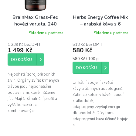
BrainMax Grass-Fed
Herbs Energy Coffee Mix
hovězí varlata, 240
– arabská káva s 6
kapslí
adaptogeny, 100g
Skladem u partnera
Skladem u partnera
1 239 Kč bez DPH
518 Kč bez DPH
1 499 Kč
580 Kč
Měrná
580 Kč / 100 g
DO KOŠÍKU
cena:
DO KOŠÍKU
Nejbohatší zdroj přírodních
živin. Orgány zvířat krmených
Unikátní spojení skvělé
trávou jsou nejbohatšími
kávy a účinných adaptogenů.
potravinami, které můžeme
Zatímco kofein v kávě nabudí
jíst. Mají širší nutriční profil a
krátkodobě,
vyšší koncentraci
adaptogeny zvyšují energii
kombinovaných...
dlouhodobě. Díky tomu
adaptogenní káva účinně bojuje
s...