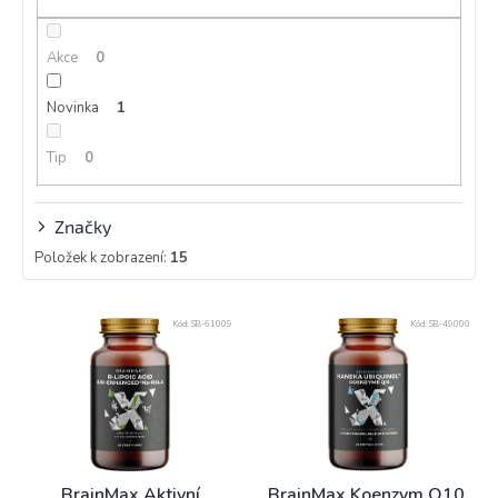
u
k
Akce
0
t
ů
Novinka
1
Tip
0
Značky
Položek k zobrazení:
15
V
Kód:
SB-61009
Kód:
SB-49000
ý
p
i
s
p
r
o
BrainMax Aktivní
BrainMax Koenzym Q10,