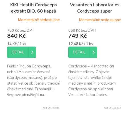
KIKI Health Cordyceps
Vesantech Laboratories
extrakt BIO, 60 kapslí
Cordyceps super
mushrooms, 60 kapslí
Momentálně nedostupné
Momentálně nedostupné
750 Kč bez DPH
669 Kč bez DPH
840 Kč
749 Kč
Měrná
Měrná
14 Kč / 1 ks
12,48 Kč / 1 ks
cena:
cena:
DETAIL
DETAIL
Funkční houba Cordyceps,
Cordyceps – klenot tradiční
neboli Housenice červená
čínské medicíny. Objevte
(Cordyceps militaris), je už po
tajemství starověké čínské
staletí velice oblíbená v tradiční
medicíny s naším produktem
čínské medicíně. Proslavili ju
Cordyceps od společnosti
šerpové přenášející na...
Vesantech laboratories.
Kód:
OM107956
Kód:
OM108373