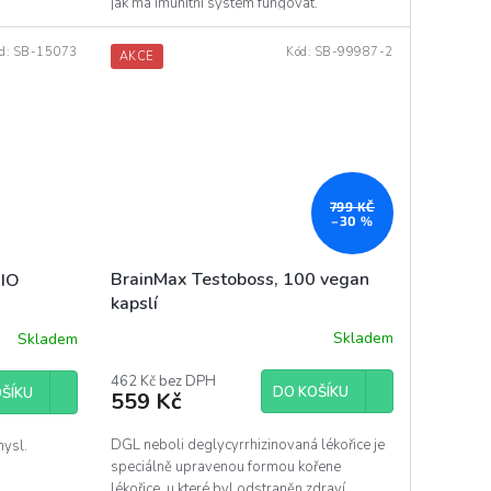
jak má imunitní systém fungovat.
d:
SB-15073
Kód:
SB-99987-2
AKCE
799 KČ
–30 %
BrainMax Testoboss, 100 vegan
BIO
kapslí
Skladem
Skladem
462 Kč bez DPH
DO KOŠÍKU
ŠÍKU
559 Kč
DGL neboli deglycyrrhizinovaná lékořice je
mysl.
speciálně upravenou formou kořene
lékořice, u které byl odstraněn zdraví