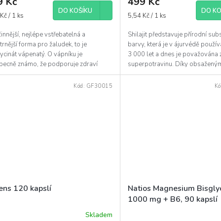
9 Kč
499 Kč
DO KOŠÍKU
DO KO
á
Měrná
Kč / 1 ks
5,54 Kč / 1 ks
cena:
innější, nejlépe vstřebatelná a
Shilajit představuje přírodní su
trnější forma pro žaludek, to je
barvy, která je v ájurvédě použív
ycinát vápenatý. O vápníku je
3 000 let a dnes je považována 
becně známo, že podporuje zdraví
superpotravinu. Díky obsažený
 a zubů, podporuje...
jde...
Kód:
GF30015
Kó
ens 120 kapslí
Natios Magnesium Bisgly
1000 mg + B6, 90 kapslí
Skladem
ěrné