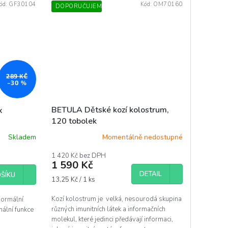
ód:
GF30104
Kód:
OM70160
DOPORUČUJEME
289 KČ
–30 %
BETULA Dětské kozí kolostrum,
x
120 tobolek
Momentálně nedostupné
Skladem
1 420 Kč bez DPH
1 590 Kč
DETAIL
ŠÍKU
Měrná
13,25 Kč / 1 ks
cena:
Kozí kolostrum je velká, nesourodá skupina
normální
různých imunitních látek a informačních
ální funkce
molekul, které jedinci předávají informaci,