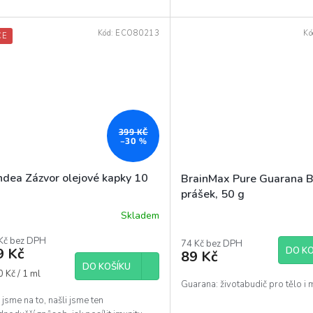
Kód:
ECO80213
Kó
CE
399 KČ
–30 %
ndea Zázvor olejové kapky 10
BrainMax Pure Guarana 
prášek, 50 g
Skladem
ěrné
ocení
Kč bez DPH
uktu
74 Kč bez DPH
DO KO
9 Kč
89 Kč
DO KOŠÍKU
á
 Kč / 1 ml
Guarana: životabudič pro tělo i 
 jsme na to, našli jsme ten
diček.