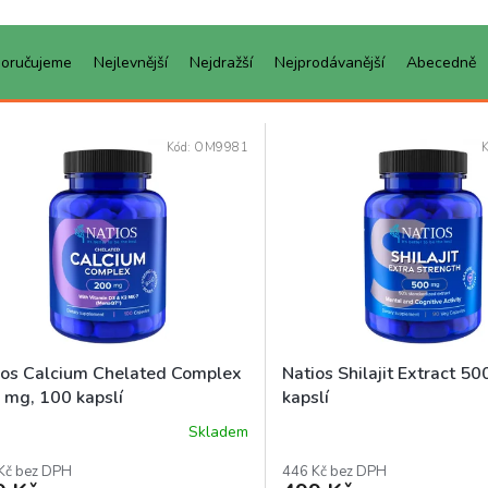
oručujeme
Nejlevnější
Nejdražší
Nejprodávanější
Abecedně
Kód:
OM9981
ios Calcium Chelated Complex
Natios Shilajit Extract 5
 mg, 100 kapslí
kapslí
Skladem
Kč bez DPH
446 Kč bez DPH