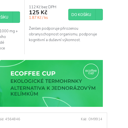
112 Kč bez DPH
125 Kč
DO KOŠÍKU
ŠÍKU
1.87 Kč / ks
Ženšen podporuje přirozenou
 1000 mg +
obranyschopnost organismu, podporuje
ního
kognitivní a duševní výkonnost.
ždé
oce
ód:
4564846
Kód:
OM9914