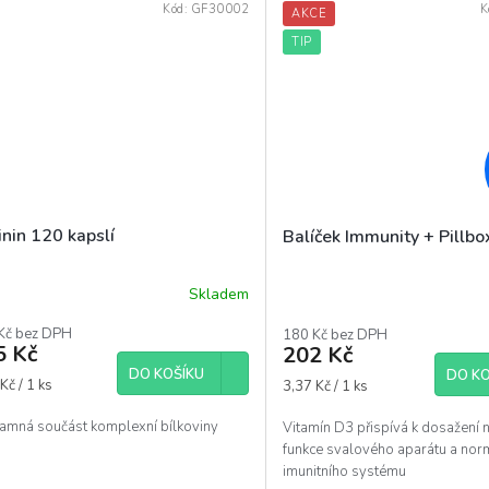
Kód:
GF30002
K
AKCE
TIP
nin 120 kapslí
Balíček Immunity + Pillbo
Skladem
ěrné
Průměrné
ocení
hodnocení
Kč bez DPH
180 Kč bez DPH
uktu
produktu
5 Kč
202 Kč
je
DO KOŠÍKU
DO KO
5,0
á
Měrná
Kč / 1 ks
3,37 Kč / 1 ks
z
cena:
5
amná součást komplexní bílkoviny
Vitamín D3 přispívá k dosažení 
diček.
hvězdiček.
funkce svalového aparátu a norm
imunitního systému