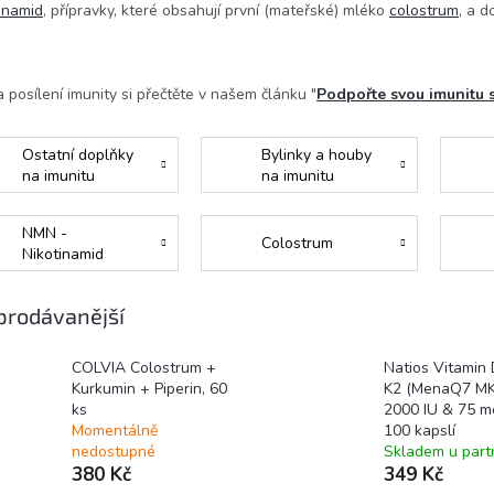
inamid
, přípravky, které obsahují první (mateřské) mléko
colostrum
, a 
a posílení imunity si přečtěte v našem článku "
Podpořte svou imunitu 
Ostatní doplňky
Bylinky a houby
na imunitu
na imunitu
NMN -
Colostrum
Nikotinamid
mononukleotid
prodávanější
COLVIA Colostrum +
Natios Vitamin
Kurkumin + Piperin, 60
K2 (MenaQ7 MK
ks
2000 IU & 75 m
Momentálně
100 kapslí
nedostupné
Skladem u part
380 Kč
349 Kč