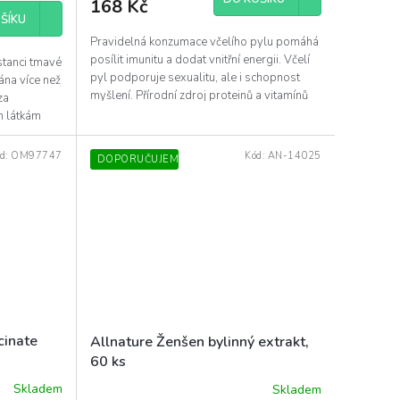
168 Kč
ŠÍKU
Pravidelná konzumace včelího pylu pomáhá
posílit imunitu a dodat vnitřní energii. Včelí
bstanci tmavé
pyl podporuje sexualitu, ale i schopnost
ána více než
myšlení. Přírodní zdroj proteinů a vitamínů
za
m látkám
d:
OM97747
Kód:
AN-14025
DOPORUČUJEME
cinate
Allnature Ženšen bylinný extrakt,
60 ks
Skladem
Skladem