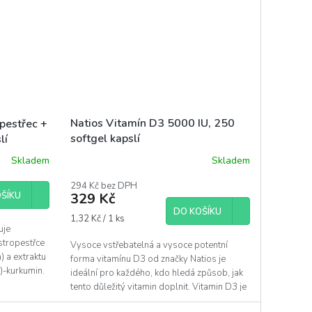
Natios Vitamín D3 5000 IU, 250
pestřec +
softgel kapslí
lí
Skladem
Skladem
Průměrné
hodnocení
294 Kč bez DPH
produktu
ŠÍKU
329 Kč
je
DO KOŠÍKU
5,0
Měrná
1,32 Kč / 1 ks
z
uje
cena:
5
stropestřce
Vysoce vstřebatelná a vysoce potentní
hvězdiček.
 a extraktu
forma vitamínu D3 od značky Natios je
)-kurkumin.
ideální pro každého, kdo hledá způsob, jak
tento důležitý vitamin doplnit. Vitamin D3 je
obsažen v...