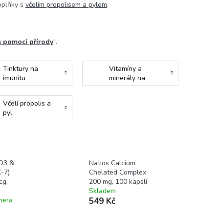
doplňky s
včelím propolisem a pylem
.
s pomocí přírody
".
Tinktury na
Vitamíny a
imunitu
minerály na
imunitu
Včelí propolis a
pyl
 D3 &
Natios Calcium
-7)
Chelated Complex
cg,
200 mg, 100 kapslí
Skladem
nera
549 Kč