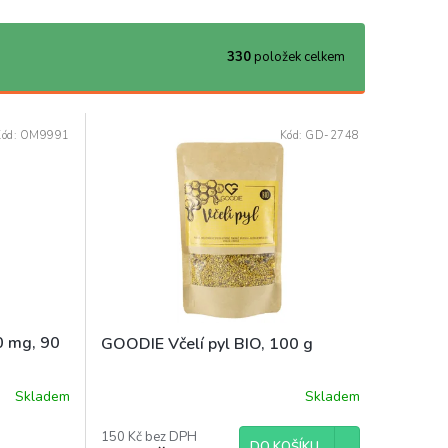
330
položek celkem
Kód:
OM9991
Kód:
GD-2748
00 mg, 90
GOODIE Včelí pyl BIO, 100 g
Skladem
Skladem
150 Kč bez DPH
DO KOŠÍKU