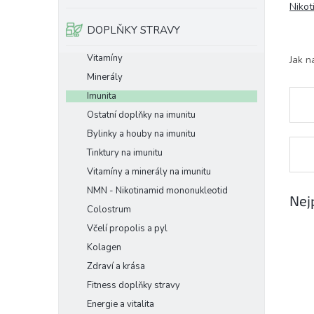
Nikot
e
l
DOPLŇKY STRAVY
Vitamíny
Jak n
Minerály
Imunita
Ostatní doplňky na imunitu
Bylinky a houby na imunitu
Tinktury na imunitu
Vitamíny a minerály na imunitu
NMN - Nikotinamid mononukleotid
Nej
Colostrum
Včelí propolis a pyl
Kolagen
Zdraví a krása
Fitness doplňky stravy
Energie a vitalita