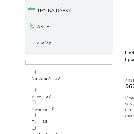
TIPY NA DÁRKY
AKCE
Značky
Her
lip
Na skladě
57
463 
56
Akce
22
Vita
se vs
Novinka
0
form
chemi
Tip
13
ovliv