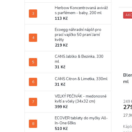
Herbow Koncentrovaná aviváž
s parfémem - baby, 200 ml
AK
113 Kč
Ecoegg náhradní náplň pro
prací vajíčko 50 praní Jarní
květy
219 Kč
CANS Jablko & Bezinka, 330
ml
31 Kč
Ble
CANS Citron & Limetka, 330ml
ml
31 Kč
Prům
VELKÝ PEČIVÁK - medonosné
hodn
kvítí a včely (34x32 cm)
249 
prod
27
399 Kč
je
5,0
Měrn
27,90
ECOVER tablety do myčky All-
z
cena:
In-One 68ks
5
Kápli
510 Kč
hvěz