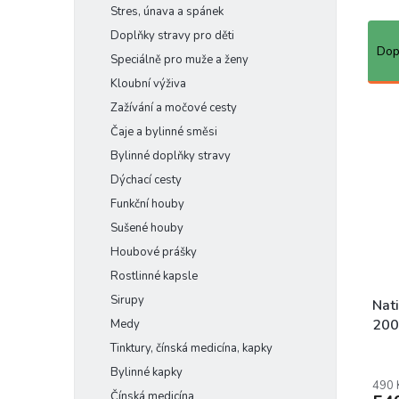
Stres, únava a spánek
Ř
Doplňky stravy pro děti
a
Dop
Speciálně pro muže a ženy
z
Kloubní výživa
e
n
V
Zažívání a močové cesty
í
ý
Čaje a bylinné směsi
p
p
Bylinné doplňky stravy
r
i
Dýchací cesty
o
s
d
Funkční houby
p
u
r
Sušené houby
k
o
Houbové prášky
t
d
Rostlinné kapsle
ů
u
Sirupy
k
Nat
t
200
Medy
ů
Tinktury, čínská medicína, kapky
Bylinné kapky
490 
Čínská medicína