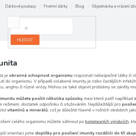
Dárkové poukazy
Firemní dárky
Blog
Objednávka a vrácení zb
HLEDAT
unita
ta
je
obranná schopnost organismu
rozpoznat nebezpečné látky či vli
utí do organismu. V případě oslabené
imunity
je riziko častějších infe
ku, angínu či různé virózy. Mohou se také objevit problémy se záněty m
imunitu můžete posílit několika způsoby,
mezi které patří například
m režimem, dostatek odpočinku či otužováním. Nejdůležitější pro
posíle
tví
vitamínů a minerálů
, což je důležité hlavně v ročních obdobích jak
osílení celého organismu můžete sáhnout po
komplexních výrobcích
. k
epší orientaci jsme
doplňky pro posílení imunity rozdělili do tří skup