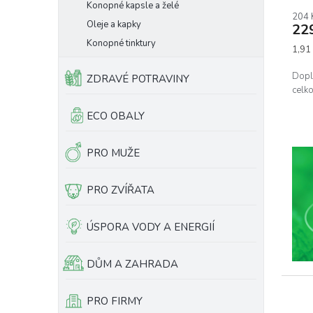
Konopné kapsle a želé
hodn
204 
prod
Oleje a kapky
22
je
Konopné tinktury
5,0
Měrn
1,91 
z
cena:
5
Dopln
ZDRAVÉ POTRAVINY
hvěz
celk
ECO OBALY
PRO MUŽE
PRO ZVÍŘATA
ÚSPORA VODY A ENERGIÍ
DŮM A ZAHRADA
PRO FIRMY