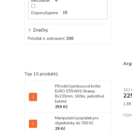
Bestseller
6
Doporučujeme
15
Značky
Položek k zobrazení:
330
Argi
Top 10 produktů
Prům
hodn
Přírodní bambusové brčko
201 
prod
EURO STRAWS Shakey
22
8x230mm, 160ks, jednotlivě
je
balená
5,0
Měrn
1,88 
259 Kč
z
cena:
5
Význ
Manipulační poplatek pro
hvěz
objednávky do 300 Kč
29 Kč