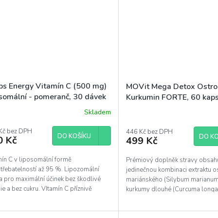
bs Energy Vitamín C (500 mg)
MOVit Mega Detox Ostro
osomální - pomeranč, 30 dávek
Kurkumin FORTE, 60 kaps
Skladem
Průměrné
hodnocení
Kč bez DPH
produktu
446 Kč bez DPH
DO KOŠÍKU
DO KO
0 Kč
499 Kč
je
5,0
z
mín C v liposomální formě
Prémiový doplněk stravy obsah
5
třebatelností až 95 %. Lipozomální
jedinečnou kombinaci extraktu o
hvězdiček.
a pro maximální účinek bez škodlivé
mariánského (Silybum marianum)
e a bez cukru. VItamín C příznivě
kurkumy dlouhé (Curcuma longa
ňuje...
Vstřebávání je...