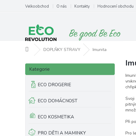
Přejít
Velkoobchod
O nás
Kontakty
Hodnocení obchodu
na
obsah
Domů
DOPLŇKY STRAVY
Imunita
Im
P
Přeskočit
o
Kategorie
kategorie
s
Imuni
t
vnikn
ECO DROGERIE
chřip
r
a
Svoji
ECO DOMÁCNOST
n
pitný
n
množs
í
ECO KOSMETIKA
p
Při p
a
PRO DĚTI A MAMINKY
Pro l
n