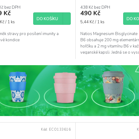
ocení
Kč bez DPH
438 Kč bez DPH
uktu
9 Kč
490 Kč
DO KOŠÍKU
DO KO
á
Měrná
Kč / 1 ks
5,44 Kč / 1 ks
cena:
ěk stravy pro posílení imunity a
Natios Magnesium Bisglycinate
diček.
ové kondice
B6 obsahuje 200 mg elementár
hořčíku a 2 mg vitamínu B6 v ka
veganské kapsli. Jedná se o vys
kvalitní, vysoce biologicky...
Kód:
ECO133616
K