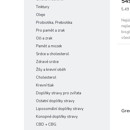
54
Tinktury
Měrn
5,49 
cena:
Oleje
Nejúč
Probiotika, Prebiotika
nejše
Pro paměť a zrak
bisgl
všeo
Oči a zrak
kostí
Paměť a mozek
Srdce a cholesterol
Zdravé srdce
Žíly a krevní oběh
Cholesterol
Krevní tlak
Doplňky stravy pro zvířata
Ostatní doplňky stravy
Liposomální doplňky stravy
Gre
Konopné doplňky stravy
CBD + CBG
Prům