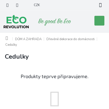
Přejít
CZK
na
obsah
Nákupní
košík
Domů
DŮM A ZAHRADA
Dřevěné dekorace do domácnosti
Cedulky
Cedulky
Produkty teprve připravujeme.