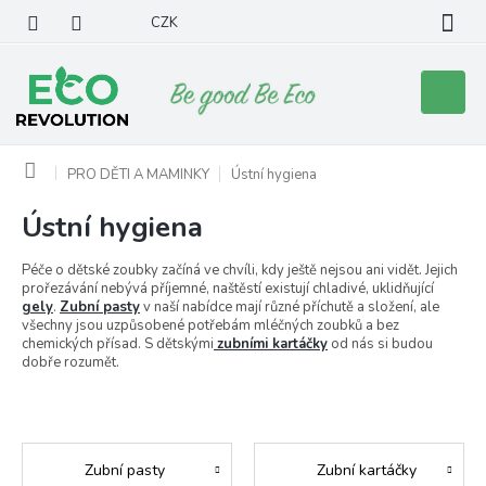
Přejít
CZK
na
obsah
Nákupní
košík
Domů
PRO DĚTI A MAMINKY
Ústní hygiena
Ústní hygiena
Péče o dětské zoubky začíná ve chvíli, kdy ještě nejsou ani vidět. Jejich
prořezávání nebývá příjemné, naštěstí existují chladivé, uklidňující
gely
.
Zubní pasty
v naší nabídce mají různé příchutě a složení, ale
všechny jsou uzpůsobené potřebám mléčných zoubků a bez
chemických přísad. S dětskými
zubními kartáčky
od nás si budou
dobře rozumět.
Zubní pasty
Zubní kartáčky