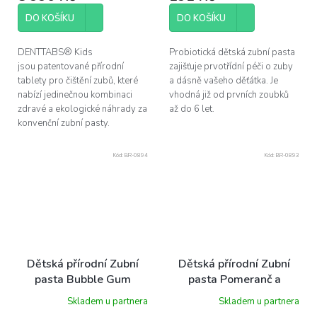
DO KOŠÍKU
DO KOŠÍKU
DENTTABS® Kids
Probiotická dětská zubní pasta
jsou patentované přírodní
zajišťuje prvotřídní péči o zuby
tablety pro čištění zubů, které
a dásně vašeho děťátka. Je
nabízí jedinečnou kombinaci
vhodná již od prvních zoubků
zdravé a ekologické náhrady za
až do 6 let.
konvenční zubní pasty.
Kód:
BR-0894
Kód:
BR-0893
Dětská přírodní Zubní
Dětská přírodní Zubní
pasta Bubble Gum
pasta Pomeranč a
NORDICS 50 ml
klementinky NORDICS
Skladem u partnera
Skladem u partnera
50 ml