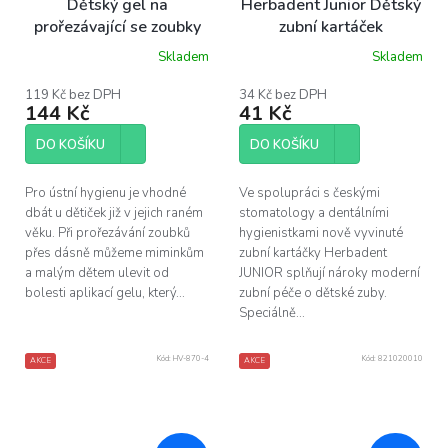
Dětský gel na
Herbadent Junior Dětský
prořezávající se zoubky
zubní kartáček
Bebble 20 ml
Skladem
Skladem
Průměrné
hodnocení
produktu
119 Kč bez DPH
34 Kč bez DPH
144 Kč
41 Kč
je
5,0
z
DO KOŠÍKU
DO KOŠÍKU
5
hvězdiček.
Pro ústní hygienu je vhodné
Ve spolupráci s českými
dbát u dětiček již v jejich raném
stomatology a dentálními
věku. Při prořezávání zoubků
hygienistkami nově vyvinuté
přes dásně můžeme miminkům
zubní kartáčky Herbadent
a malým dětem ulevit od
JUNIOR splňují nároky moderní
bolesti aplikací gelu, který...
zubní péče o dětské zuby.
Speciálně...
Kód:
HV-870-4
Kód:
821020010
AKCE
AKCE