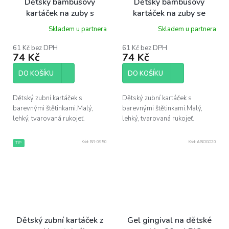
Dětský bambusový
Dětský bambusový
kartáček na zuby s
kartáček na zuby se
modrými štětinami
žlutými štětinami
Skladem u partnera
Skladem u partnera
NORDICS
NORDICS
61 Kč bez DPH
61 Kč bez DPH
74 Kč
74 Kč
DO KOŠÍKU
DO KOŠÍKU
Dětský zubní kartáček s
Dětský zubní kartáček s
barevnými štětinkami.Malý,
barevnými štětinkami.Malý,
lehký, tvarovaná rukojeť.
lehký, tvarovaná rukojeť.
Kód:
BR-0950
Kód:
ABIOGG20
TIP
Dětský zubní kartáček z
Gel gingival na dětské