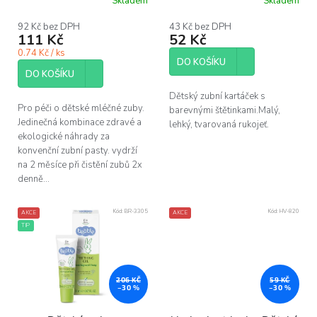
Skladem
Skladem
k
jahoda 125 ks
NORDICS
t
92 Kč bez DPH
43 Kč bez DPH
ů
111 Kč
52 Kč
0.74 Kč / ks
DO KOŠÍKU
DO KOŠÍKU
Dětský zubní kartáček s
Pro péči o dětské mléčné zuby.
barevnými štětinkami.Malý,
Jedinečná kombinace zdravé a
lehký, tvarovaná rukojeť.
ekologické náhrady za
konvenční zubní pasty. vydrží
na 2 měsíce při čistění zubů 2x
denně...
Kód:
BR-3305
Kód:
HV-820
AKCE
AKCE
TIP
206 KČ
59 KČ
–30 %
–30 %