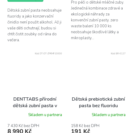
Pro péči o dětské mléčné zuby.
Jedinečná kombinace zdravé a
Dětská zubní pasta neobsahuje
ekologické náhrady za
fluoridy a jako konzervační
konvenční zubní pasty. zero
činidlo není použit alkohol. Až ji
waste balení 10 000 ks
vaše děti ochutnají, budou si
neobsahuje škodlivé látky a
chtít čistit zoubky od rána do
mikroplasty...
večera.
Kód:
DT-DT-ZPKMF10000
Kód:
BR-6127
DENTTABS přírodní
Dětská prebiotická zubní
dětská zubní pasta v
pasta bez fluoridu
tabletách s fluoridem
Wooden Spoon 50ml
Skladem u partnera
Skladem u partnera
jahoda 10 000 ks Zero
waste balení
7 430 Kč bez DPH
158 Kč bez DPH
8 990 Kč
191 Kč