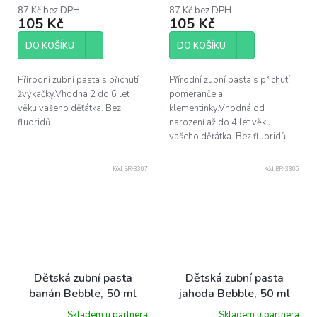
87 Kč bez DPH
87 Kč bez DPH
105 Kč
105 Kč
DO KOŠÍKU
DO KOŠÍKU
Přírodní zubní pasta s přichutí
Přírodní zubní pasta s přichutí
žvýkačky.Vhodná 2 do 6 let
pomeranče a
věku vašeho děťátka. Bez
klementinky.Vhodná od
fluoridů.
narození až do 4 let věku
vašeho děťátka. Bez fluoridů.
Kód:
BR-3307
Kód:
BR-3306
Dětská zubní pasta
Dětská zubní pasta
banán Bebble, 50 ml
jahoda Bebble, 50 ml
Skladem u partnera
Skladem u partnera