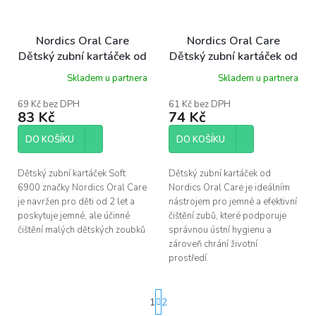
Nordics Oral Care
Nordics Oral Care
Dětský zubní kartáček od
Dětský zubní kartáček od
2+ let Soft 6900 štětin
3+ let Soft 9240 štětin
Skladem u partnera
Skladem u partnera
růžový dino
modrá mořská panna
69 Kč bez DPH
61 Kč bez DPH
83 Kč
74 Kč
DO KOŠÍKU
DO KOŠÍKU
Dětský zubní kartáček Soft
Dětský zubní kartáček od
6900 značky Nordics Oral Care
Nordics Oral Care je ideálním
je navržen pro děti od 2 let a
nástrojem pro jemné a efektivní
poskytuje jemné, ale účinné
čištění zubů, které podporuje
čištění malých dětských zoubků
správnou ústní hygienu a
zároveň chrání životní
prostředí.
S
1
2
t