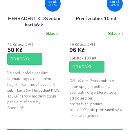
59 KČ
128 KČ
–15 %
–25 %
HERBADENT KIDS zubní
První zoubek 10 ml
kartáček
Skladem
Skladem
Průměrné
hodnocení
produktu
41 Kč bez DPH
79 Kč bez DPH
50 Kč
96 Kč
je
5,0
Měrná
960 Kč / 100 ml
z
DO KOŠÍKU
cena:
5
DO KOŠÍKU
hvězdiček.
Ve spolupráci s českými
stomatology a dentálními
Dětský olej První zoubek v
hygieniskami nově vyvinuté
sobě spojuje rostlinné a
zubní kartáčky Herbadent KIDS
esenciální oleje, které ulevují
splňují nároky moderní zubní
od bolesti při
péče o mléčné zuby.
prořezávání prvních
Speciálně...
zoubků. Působí protizánětlivě a
lehce analgeticky.