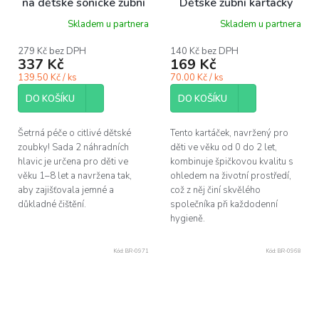
na dětské sonické zubní
Dětské zubní kartáčky
kartáčky žluté, 2 ks
Super soft premium 0-2
Skladem u partnera
Skladem u partnera
let 4080 štětin, 2ks
279 Kč bez DPH
140 Kč bez DPH
337 Kč
169 Kč
139.50 Kč / ks
70.00 Kč / ks
DO KOŠÍKU
DO KOŠÍKU
Šetrná péče o citlivé dětské
Tento kartáček, navržený pro
zoubky! Sada 2 náhradních
děti ve věku od 0 do 2 let,
hlavic je určena pro děti ve
kombinuje špičkovou kvalitu s
věku 1–8 let a navržena tak,
ohledem na životní prostředí,
aby zajišťovala jemné a
což z něj činí skvělého
důkladné čištění.
společníka při každodenní
hygieně.
Kód:
BR-0971
Kód:
BR-0968