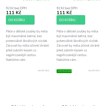
92 Kč bez DPH
92 Kč bez DPH
111 Kč
111 Kč
DO KOŠÍKU
DO KOŠÍKU
Péče o dětské zoubky by měla
Péče o dětské zoubky by měla
být maximálně šetrná, bez
být maximálně šetrná, bez
potenciálně škodlivých složek.
potenciálně škodlivých složek.
Zároveň by měla účinně chránit
Zároveň by měla účinně chránit
před zubním kazem co
před zubním kazem co
nejpřirozenější cestou.
nejpřirozenější cestou.
Nabízíme vám...
Nabízíme vám...
Kód:
BR-0890
Kód:
BR-0891
DOPORUČUJEME