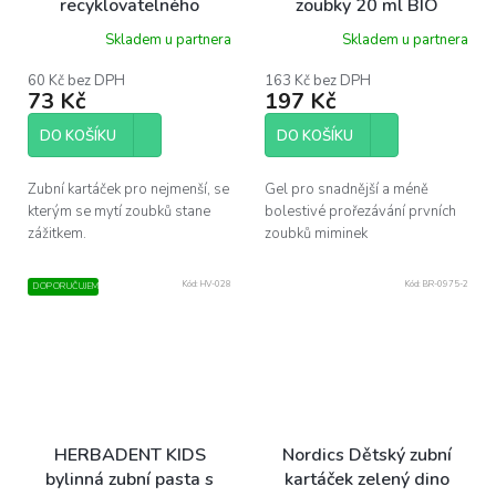
recyklovatelného
zoubky 20 ml BIO
bioplastu Nordics 1ks
Skladem u partnera
Skladem u partnera
60 Kč bez DPH
163 Kč bez DPH
73 Kč
197 Kč
DO KOŠÍKU
DO KOŠÍKU
Zubní kartáček pro nejmenší, se
Gel pro snadnější a méně
kterým se mytí zoubků stane
bolestivé prořezávání prvních
zážitkem.
zoubků miminek
Kód:
HV-028
Kód:
BR-0975-2
DOPORUČUJEME
HERBADENT KIDS
Nordics Dětský zubní
bylinná zubní pasta s
kartáček zelený dino