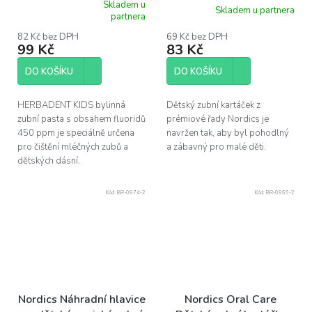
fluoridem 75g
6900 štětin
Skladem u
Skladem u partnera
Průměrné
partnera
hodnocení
produktu
82 Kč bez DPH
69 Kč bez DPH
99 Kč
83 Kč
je
5,0
z
DO KOŠÍKU
DO KOŠÍKU
5
hvězdiček.
HERBADENT KIDS bylinná
Dětský zubní kartáček z
zubní pasta s obsahem fluoridů
prémiové řady Nordics je
450 ppm je speciálně určena
navržen tak, aby byl pohodlný
pro čištění mléčných zubů a
a zábavný pro malé děti.
dětských dásní.
Kód:
BR-0974-2
Kód:
BR-0966-2
Nordics Náhradní hlavice
Nordics Oral Care