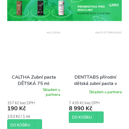
Kód:
220644
Kód:
DT-DT-ZPKOF10000
CALTHA Zubní pasta
DENTTABS přírodní
DĚTSKÁ 75 ml
dětská zubní pasta v
tabletách bez fluoridu
Skladem u
Skladem u partnera
Průměrné
partnera
jahoda 10 000 ks Zero
hodnocení
waste balení
produktu
157 Kč bez DPH
7 430 Kč bez DPH
190 Kč
8 990 Kč
je
5,0
Měrná
2,53 Kč / 1 ml
z
DO KOŠÍKU
cena:
5
DO KOŠÍKU
hvězdiček.