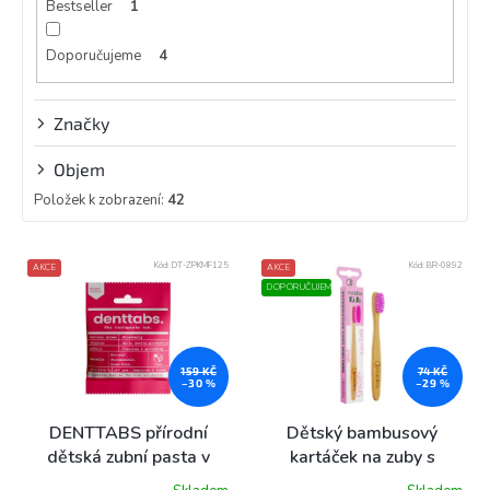
Bestseller
1
Doporučujeme
4
Značky
Objem
Položek k zobrazení:
42
V
Kód:
DT-ZPKMF125
Kód:
BR-0892
AKCE
AKCE
ý
DOPORUČUJEME
p
i
s
p
159 KČ
74 KČ
–30 %
–29 %
r
o
DENTTABS přírodní
Dětský bambusový
d
dětská zubní pasta v
kartáček na zuby s
u
tabletách s fluoridem
růžovými štětinami