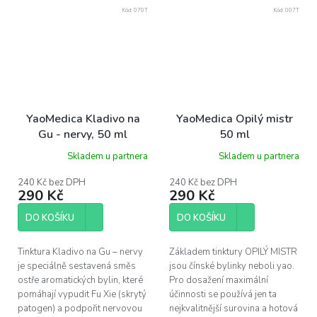
Kód:
070T
Kód:
007T
YaoMedica Kladivo na
YaoMedica Opilý mistr
Gu - nervy, 50 ml
50 ml
Skladem u partnera
Skladem u partnera
240 Kč bez DPH
240 Kč bez DPH
290 Kč
290 Kč
DO KOŠÍKU
DO KOŠÍKU
Tinktura Kladivo na Gu – nervy
Základem tinktury OPILÝ MISTR
je speciálně sestavená směs
jsou čínské bylinky neboli yao.
ostře aromatických bylin, které
Pro dosažení maximální
pomáhají vypudit Fu Xie (skrytý
účinnosti se používá jen ta
patogen) a podpořit nervovou
nejkvalitnější surovina a hotová