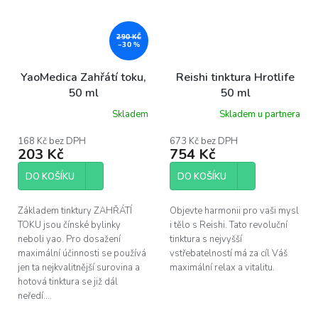
290 KČ
–30 %
YaoMedica Zahřátí toku,
Reishi tinktura Hrotlife
50 ml
50 ml
Skladem
Skladem u partnera
168 Kč bez DPH
673 Kč bez DPH
203 Kč
754 Kč
DO KOŠÍKU
DO KOŠÍKU
Základem tinktury ZAHŘÁTÍ
Objevte harmonii pro vaši mysl
TOKU jsou čínské bylinky
i tělo s Reishi. Tato revoluční
neboli yao. Pro dosažení
tinktura s nejvyšší
maximální účinnosti se používá
vstřebatelností má za cíl Váš
jen ta nejkvalitnější surovina a
maximální relax a vitalitu.
hotová tinktura se již dál
neředí....