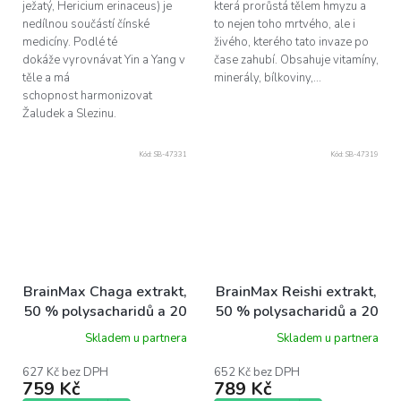
ježatý, Hericium erinaceus) je
která prorůstá tělem hmyzu a
nedílnou součástí čínské
to nejen toho mrtvého, ale i
medicíny. Podlé té
živého, kterého tato invaze po
dokáže vyrovnávat Yin a Yang v
čase zahubí. Obsahuje vitamíny,
těle a má
minerály, bílkoviny,...
schopnost harmonizovat
Žaludek a Slezinu.
Kód:
SB-47331
Kód:
SB-47319
BrainMax Chaga extrakt,
BrainMax Reishi extrakt,
50 % polysacharidů a 20
50 % polysacharidů a 20
% beta-1,3/1,6 D-
% beta-1,3/1,6 D-
Skladem u partnera
Skladem u partnera
glukanů 500 mg, 100
glukanů 500 mg, 100
rostlinných kapslí
rostlinných kapslí
627 Kč bez DPH
652 Kč bez DPH
759 Kč
789 Kč