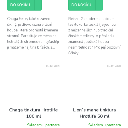
DO KOŠÍKU
DO KOŠÍKU
Chaga česky také rezavec
Reishi (Ganoderma lucidum,
šikmý, je dřevokazná vitální
lesklokorka lesklá) je jednou
houba, která prorůstá kmenem
z nejcennějších hub tradiční
stromů. Parazituje zejména na
čínské medicíny. V překladu
listnatých stromech a nejčastěji
znamená „božská houba
ji můžeme najít na břízách, z...
nesmrtelnosti“. Pro její pozitivní
účinky...
Kód:
BR-4069
Kód:
BR-4070
Chaga tinktura Hrotlife
Lion´s mane tinktura
100 ml
Hrotlife 50 ml
Skladem u partnera
Skladem u partnera