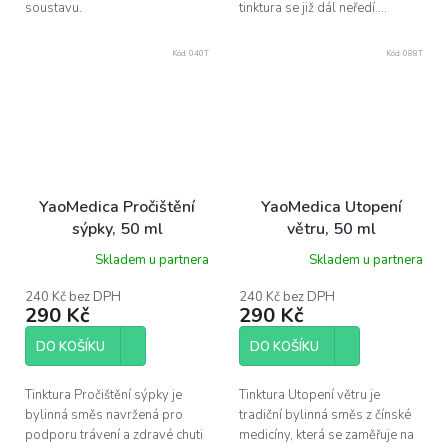
soustavu.
tinktura se již dál neředí....
Kód:
040T
Kód:
088T
YaoMedica Pročištění
YaoMedica Utopení
sýpky, 50 ml
větru, 50 ml
Skladem u partnera
Skladem u partnera
240 Kč bez DPH
240 Kč bez DPH
290 Kč
290 Kč
DO KOŠÍKU
DO KOŠÍKU
Tinktura Pročištění sýpky je
Tinktura Utopení větru je
bylinná směs navržená pro
tradiční bylinná směs z čínské
podporu trávení a zdravé chuti
medicíny, která se zaměřuje na