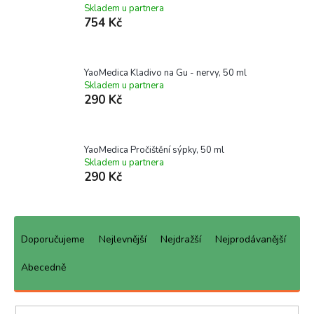
Skladem u partnera
754 Kč
YaoMedica Kladivo na Gu - nervy, 50 ml
Skladem u partnera
290 Kč
YaoMedica Pročištění sýpky, 50 ml
Skladem u partnera
290 Kč
Ř
a
Doporučujeme
Nejlevnější
Nejdražší
Nejprodávanější
z
e
Abecedně
n
í