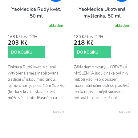
YaoMedica Rudý květ,
YaoMedica Ukotvená
50 ml
myšlenka, 50 ml
Skladem
Skladem
168 Kč bez DPH
180 Kč bez DPH
203 Kč
218 Kč
DO KOŠÍKU
DO KOŠÍKU
Tinktura Rudý květ je cíleně
Základem tinktury UKOTVENÁ
vytvořená směs inspirovaná
MYŠLENKA jsou čínské bylinky
tradiční čínskou medicínou,
neboli yao. Pro dosažení
jejímž cílem je pročištění Xue Re
maximální účinnosti se používá
(horka v krvi) – stavu, který
jen ta nejkvalitnější surovina a
může vést k předčasnému a...
hotová tinktura se již dál...
Kód:
087T
Kód:
104T