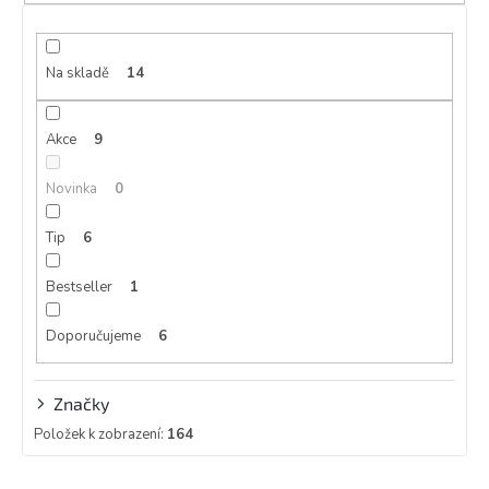
p
r
o
d
Na skladě
14
u
k
Akce
9
t
ů
Novinka
0
Tip
6
Bestseller
1
Doporučujeme
6
Značky
Položek k zobrazení:
164
V