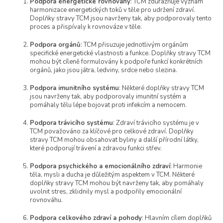
n
Podpora energetické rovnováhy
: TCM zdůrazňuje význam
c
í
harmonizace energetických toků v těle pro udržení zdraví.
í
Doplňky stravy TCM jsou navrženy tak, aby podporovaly tento
p
proces a přispívaly k rovnováze v těle.
r
v
Podpora orgánů
: TCM přisuzuje jednotlivým orgánům
k
specifické energetické vlastnosti a funkce. Doplňky stravy TCM
y
mohou být cíleně formulovány k podpoře funkcí konkrétních
v
orgánů, jako jsou játra, ledviny, srdce nebo slezina.
ý
p
Podpora imunitního systému
: Některé doplňky stravy TCM
jsou navrženy tak, aby podporovaly imunitní systém a
i
pomáhaly tělu lépe bojovat proti infekcím a nemocem.
s
u
Podpora trávicího systému
: Zdraví trávicího systému je v
TCM považováno za klíčové pro celkové zdraví. Doplňky
stravy TCM mohou obsahovat byliny a další přírodní látky,
které podporují trávení a zdravou funkci střev.
Podpora psychického a emocionálního zdraví
: Harmonie
těla, mysli a ducha je důležitým aspektem v TCM. Některé
doplňky stravy TCM mohou být navrženy tak, aby pomáhaly
uvolnit stres, zklidnily mysl a podpořily emocionální
rovnováhu.
Podpora celkového zdraví a pohody
: Hlavním cílem doplňků