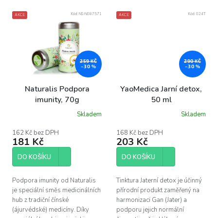
Kód:
NS-N087571
Kód:
024T
AKCE
AKCE
259 KČ
290 KČ
–30 %
–30 %
Naturalis Podpora
YaoMedica Jarní detox,
imunity, 70g
50 ml
Skladem
Skladem
162 Kč bez DPH
168 Kč bez DPH
181 Kč
203 Kč
DO KOŠÍKU
DO KOŠÍKU
Podpora imunity od Naturalis
Tinktura Jaterní detox je účinný
je speciální směs medicinálních
přírodní produkt zaměřený na
hub z tradiční čínské
harmonizaci Gan (Jater) a
(ájurvédské) medicíny. Díky
podporu jejich normální