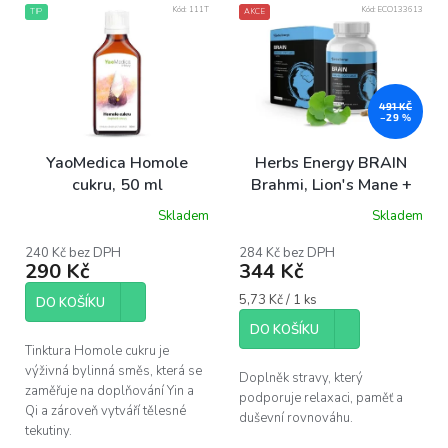
Kód:
111T
Kód:
ECO133613
TIP
AKCE
ý
p
i
s
p
491 KČ
–29 %
r
o
YaoMedica Homole
Herbs Energy BRAIN
d
cukru, 50 ml
Brahmi, Lion's Mane +
u
Ginkgo, 60 kapslí
Skladem
Skladem
k
t
240 Kč bez DPH
284 Kč bez DPH
ů
290 Kč
344 Kč
Měrná
5,73 Kč / 1 ks
DO KOŠÍKU
cena:
DO KOŠÍKU
Tinktura Homole cukru je
výživná bylinná směs, která se
Doplněk stravy, který
zaměřuje na doplňování Yin a
podporuje relaxaci, paměť a
Qi a zároveň vytváří tělesné
duševní rovnováhu.
tekutiny.