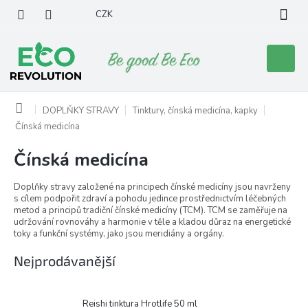
Přejít
CZK
na
obsah
Nákupní
košík
Domů
DOPLŇKY STRAVY
Tinktury, čínská medicína, kapky
Čínská medicína
Čínská medicína
Doplňky stravy založené na principech čínské medicíny jsou navrženy
s cílem podpořit zdraví a pohodu jedince prostřednictvím léčebných
metod a principů tradiční čínské medicíny (TCM). TCM se zaměřuje na
udržování rovnováhy a harmonie v těle a kladou důraz na energetické
toky a funkční systémy, jako jsou meridiány a orgány.
Nejprodávanější
Reishi tinktura Hrotlife 50 ml