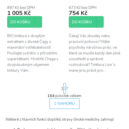
897 Kč bez DPH
673 Kč bez DPH
1 005 Kč
754 Kč
DO KOŠÍKU
DO KOŠÍKU
BIO tinktura s dvojitým
Čekají Vás zkoušky nebo
extraktem z divoké Čagy s
pracovní pohovor? Máte
maximální vstřebatelností.
psychicky náročnou práci, ve
Posílejte své tělo s přírodními
které se musíte každý den plně
superlátkami. Hrotlife Chaga s
soustředit a správně
dvojnásobným objemem
rozhodovat? Tinktura Lion´s
tinktury Vám...
mane je tu právě pro...
S
1
7
t
r
164
položek celkem
O
á
v
NAHORU
n
l
k
á
o
Některé z hlavních funkcí doplňků stravy čínské medicíny zahrnují:
d
v
á
a