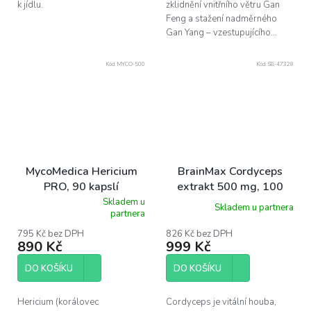
k jídlu.
zklidnění vnitřního větru Gan
Feng a stažení nadměrného
Gan Yang – vzestupujícího...
Kód:
MYCO-500
Kód:
SB-47328
MycoMedica Hericium
BrainMax Cordyceps
PRO, 90 kapslí
extrakt 500 mg, 100
rostlinných kapslí
Skladem u
Skladem u partnera
Průměrné
partnera
hodnocení
produktu
795 Kč bez DPH
826 Kč bez DPH
890 Kč
999 Kč
je
5,0
z
DO KOŠÍKU
DO KOŠÍKU
5
hvězdiček.
Hericium (korálovec
Cordyceps je vitální houba,