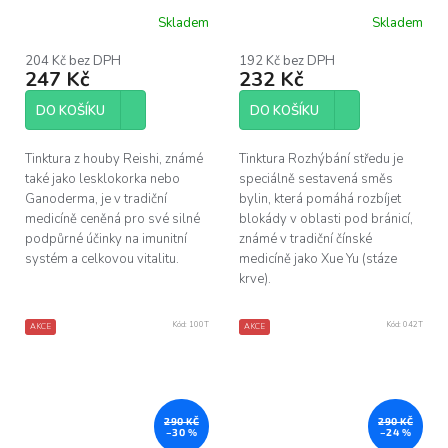
Skladem
Skladem
204 Kč bez DPH
192 Kč bez DPH
247 Kč
232 Kč
DO KOŠÍKU
DO KOŠÍKU
Tinktura z houby Reishi, známé
Tinktura Rozhýbání středu je
také jako lesklokorka nebo
speciálně sestavená směs
Ganoderma, je v tradiční
bylin, která pomáhá rozbíjet
medicíně ceněná pro své silné
blokády v oblasti pod bránicí,
podpůrné účinky na imunitní
známé v tradiční čínské
systém a celkovou vitalitu.
medicíně jako Xue Yu (stáze
krve).
Kód:
100T
Kód:
042T
AKCE
AKCE
290 KČ
290 KČ
–30 %
–24 %