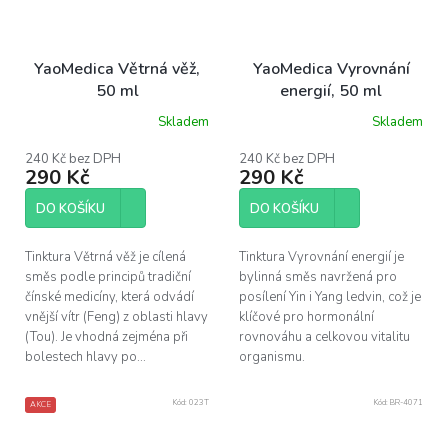
YaoMedica Větrná věž,
YaoMedica Vyrovnání
50 ml
energií, 50 ml
Skladem
Skladem
240 Kč bez DPH
240 Kč bez DPH
290 Kč
290 Kč
DO KOŠÍKU
DO KOŠÍKU
Tinktura Větrná věž je cílená
Tinktura Vyrovnání energií je
směs podle principů tradiční
bylinná směs navržená pro
čínské medicíny, která odvádí
posílení Yin i Yang ledvin, což je
vnější vítr (Feng) z oblasti hlavy
klíčové pro hormonální
(Tou). Je vhodná zejména při
rovnováhu a celkovou vitalitu
bolestech hlavy po...
organismu.
Kód:
023T
Kód:
BR-4071
AKCE