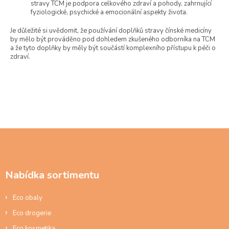
stravy TCM je podpora celkového zdraví a pohody, zahrnující
fyziologické, psychické a emocionální aspekty života.
Je důležité si uvědomit, že používání doplňků stravy čínské medicíny
by mělo být prováděno pod dohledem zkušeného odborníka na TCM
a že tyto doplňky by měly být součástí komplexního přístupu k péči o
zdraví.
Z
á
p
a
Nabídka sortimentu
t
í
Eco obaly
Eco drogerie
Eco kosmetika