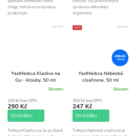
speciální kombinaci reishi,
činnosti, což je klíčové pro
chagy, hericia a cordycepsu
správnou detoxikaci
podporuje...
organismu.
Kód:
069T
Kód:
039T
AKCE
290 KČ
–14 %
YaoMedica Kladivo na
YaoMedica Nebeská
Gu - klouby, 50 ml
císařovna, 50 ml
Skladem
Skladem
240 Kč bez DPH
204 Kč bez DPH
290 Kč
247 Kč
DO KOŠÍKU
DO KOŠÍKU
Tinktura Kladivo na Gu je cílená
Tinktura Nebeská císařovna je