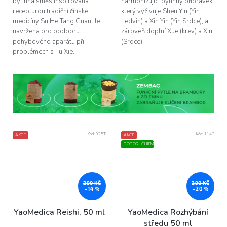
bylinná směs inspirovaná
harmonizující bylinný přípravek,
recepturou tradiční čínské
který vyživuje Shen Yin (Yin
medicíny Su He Tang Guan. Je
Ledvin) a Xin Yin (Yin Srdce), a
navržena pro podporu
zároveň doplní Xue (krev) a Xin
pohybového aparátu při
(Srdce).
problémech s Fu Xie...
Kód:
025T
Kód:
114T
AKCE
AKCE
DOPORUČUJEME
290 KČ
290 KČ
–14 %
–20 %
YaoMedica Reishi, 50 ml
YaoMedica Rozhýbání
středu 50 ml