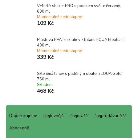
VENIRA shaker PRO s poutkem světle červený,
600 ml
Momentálně nedostupné
109 Kč
Plastová BPA free lahev z tritanu EQUA Elephant
400 ml
Momentálně nedostupné
339 Kč
Skleněná lahev s plstěným obalem EQUA Gold
750 ml
Skladem
468 Kč
Ř
a
Doporučujeme
Nejlevnější
Nejdražší
Nejprodávanější
z
e
Abecedně
n