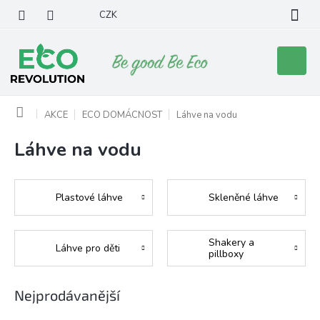
Přejít
CZK
na
obsah
Nákupní
košík
Domů
AKCE
ECO DOMÁCNOST
Láhve na vodu
Láhve na vodu
Plastové láhve
Skleněné láhve
Shakery a
Láhve pro děti
pillboxy
Nejprodávanější