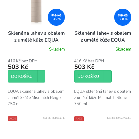
719 KČ
719 KČ
–30 %
–30 %
Skleněná lahev s obalem
Skleněná lahev s obalem
z umělé kůže EQUA
z umělé kůže EQUA
Beige 750 ml
Stone 750 ml
Skladem
Skladem
Průměrné
Průměrné
hodnocení
hodnocení
produktu
produktu
416 Kč bez DPH
416 Kč bez DPH
503 Kč
503 Kč
je
je
5,0
5,0
z
z
DO KOŠÍKU
DO KOŠÍKU
5
5
hvězdiček.
hvězdiček.
EQUA skleněná lahev s obalem
EQUA skleněná lahev s obalem
z umělé kůže Mismatch Beige
z umělé kůže Mismatch Stone
750 ml
750 ml
Kód:
ME-MMBOBLPIE
Kód:
ME-MMBO7GOLD
AKCE
AKCE