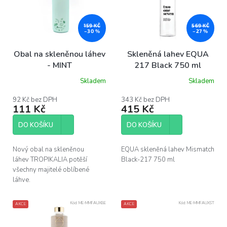
i
s
p
159 KČ
569 KČ
–30 %
–27 %
r
o
Obal na skleněnou láhev
Skleněná lahev EQUA
d
- MINT
217 Black 750 ml
u
Skladem
Skladem
k
Průměrné
Průměrné
hodnocení
hodnocení
t
produktu
produktu
92 Kč bez DPH
343 Kč bez DPH
ů
111 Kč
415 Kč
je
je
5,0
5,0
z
z
DO KOŠÍKU
DO KOŠÍKU
5
5
hvězdiček.
hvězdiček.
Nový obal na skleněnou
EQUA skleněná lahev Mismatch
láhev TROPIKALIA potěší
Black-217 750 ml
všechny majitelé oblíbené
láhve.
Kód:
ME-MMFAUXBE
Kód:
ME-MMFAUXST
AKCE
AKCE