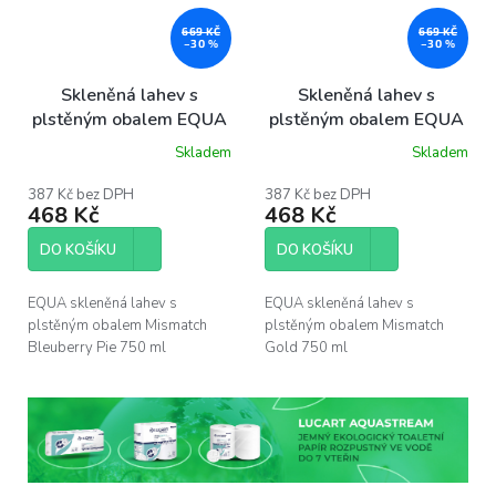
669 KČ
669 KČ
–30 %
–30 %
Skleněná lahev s
Skleněná lahev s
plstěným obalem EQUA
plstěným obalem EQUA
Blueberry Pie 750 ml
Gold 750 ml
Skladem
Skladem
Průměrné
Průměrné
hodnocení
hodnocení
produktu
produktu
387 Kč bez DPH
387 Kč bez DPH
468 Kč
468 Kč
je
je
5,0
5,0
z
z
DO KOŠÍKU
DO KOŠÍKU
5
5
hvězdiček.
hvězdiček.
EQUA skleněná lahev s
EQUA skleněná lahev s
plstěným obalem Mismatch
plstěným obalem Mismatch
Bleuberry Pie 750 ml
Gold 750 ml