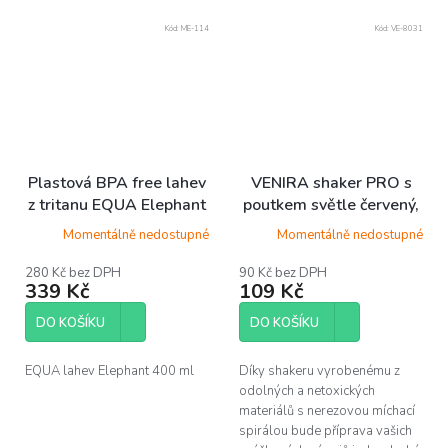
Kód:
ME-114
Kód:
VE-8031
Plastová BPA free lahev
VENIRA shaker PRO s
z tritanu EQUA Elephant
poutkem světle červený,
400 ml
600 ml
Momentálně nedostupné
Momentálně nedostupné
280 Kč bez DPH
90 Kč bez DPH
339 Kč
109 Kč
DO KOŠÍKU
DO KOŠÍKU
EQUA lahev Elephant 400 ml
Díky shakeru vyrobenému z
odolných a netoxických
materiálů s nerezovou míchací
spirálou bude příprava vašich