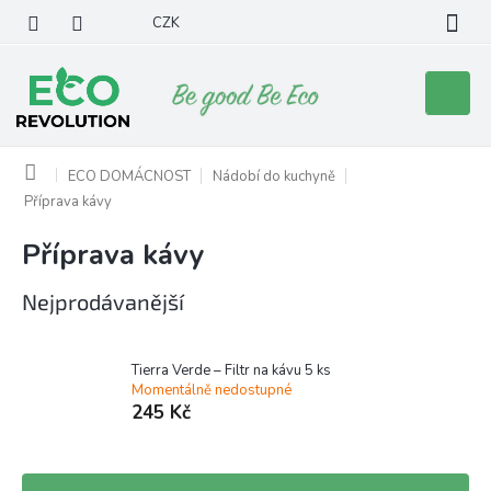
Přejít
CZK
na
obsah
Nákupní
košík
Domů
ECO DOMÁCNOST
Nádobí do kuchyně
Příprava kávy
Příprava kávy
Nejprodávanější
Tierra Verde – Filtr na kávu 5 ks
Momentálně nedostupné
245 Kč
Ř