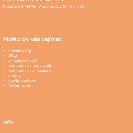
Provozovatel: EcoRevolution, s.r.o.
Kodaňská 1441/46, Vršovice, 101 00 Praha 10
Mohlo by vás zajímat
Firemní dárky
Blog
Jak začít být ECO
Spolupráce s dodavateli
Spolupráce s influencery
Značky
Složky a bylinky
Velkoobchod
Info