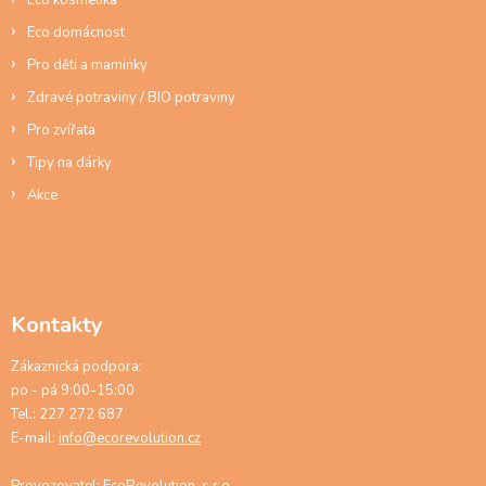
ý
Eco kosmetika
p
Eco domácnost
i
s
Pro děti a maminky
u
Zdravé potraviny / BIO potraviny
Pro zvířata
Tipy na dárky
Akce
Kontakty
Zákaznická podpora:
po - pá 9:00-15:00
Tel.: 227 272 687
E-mail:
info@ecorevolution.cz