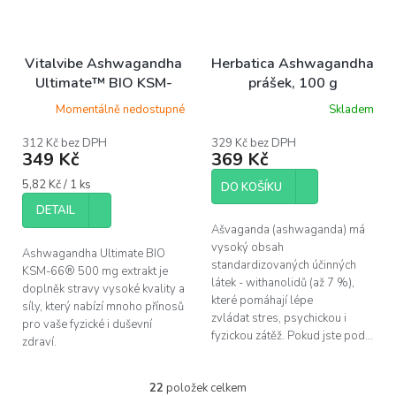
Vitalvibe Ashwagandha
Herbatica Ashwagandha
Ultimate™ BIO KSM-
prášek, 100 g
66® 500 mg extrakt, 60
Momentálně nedostupné
Skladem
Průměrné
kapslí
hodnocení
produktu
312 Kč bez DPH
329 Kč bez DPH
349 Kč
369 Kč
je
5,0
Měrná
5,82 Kč / 1 ks
z
DO KOŠÍKU
cena:
5
DETAIL
hvězdiček.
Ašvaganda (ashwaganda) má
vysoký obsah
Ashwagandha Ultimate BIO
standardizovaných účinných
KSM-66® 500 mg extrakt je
látek - withanolidů (až 7 %),
doplněk stravy vysoké kvality a
které pomáhají lépe
síly, který nabízí mnoho přínosů
zvládat stres, psychickou i
pro vaše fyzické i duševní
fyzickou zátěž. Pokud jste pod...
zdraví.
22
položek celkem
O