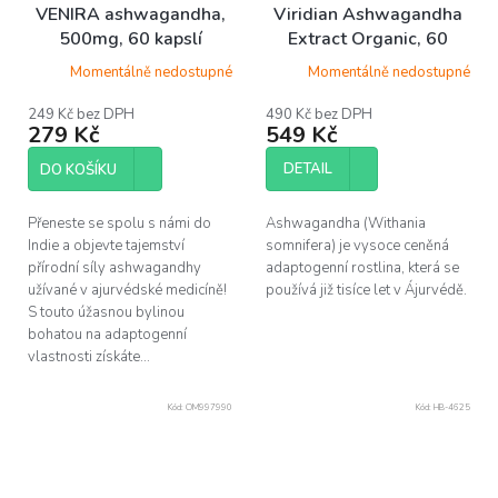
VENIRA ashwagandha,
Viridian Ashwagandha
500mg, 60 kapslí
Extract Organic, 60
kapslí
Momentálně nedostupné
Momentálně nedostupné
249 Kč bez DPH
490 Kč bez DPH
279 Kč
549 Kč
DETAIL
DO KOŠÍKU
Přeneste se spolu s námi do
Ashwagandha (Withania
Indie a objevte tajemství
somnifera) je vysoce ceněná
přírodní síly ashwagandhy
adaptogenní rostlina, která se
užívané v ajurvédské medicíně!
používá již tisíce let v Ájurvédě.
S touto úžasnou bylinou
bohatou na adaptogenní
vlastnosti získáte...
Kód:
OM997990
Kód:
HB-4625