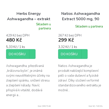
Herbs Energy
Natios Ashwagandha
Ashwagandha – extrakt
Extract 5000 mg, 90
z kořene 800 mg, 90
kapslí
Skladem u
Skladem u partnera
Průměrné
partnera
kapslí
hodnocení
produktu
429 Kč bez DPH
267 Kč bez DPH
480 Kč
299 Kč
je
5,0
Měrná
Měrná
5,33 Kč / 1 ks
3,32 Kč / 1 ks
z
cena:
cena:
5
DO KOŠÍKU
DO KOŠÍKU
hvězdiček.
Ashwagandha, přezdívaná
Natios Ashwagandha je
„královna bylin“, je známá
produkt nabízející komplexní
svými neuvěřitelnými účinky na
péči o vaše duševní a fyzické
zlepšení spánku, snížení stresu
zdraví. Díky složení ve formě
a zlepšení nálady. Navíc
standardizovaného extraktu je
přispívá k vitalitě, dodává
možné...
energii a...
Kód:
OM97948
Kód:
NC-74036L