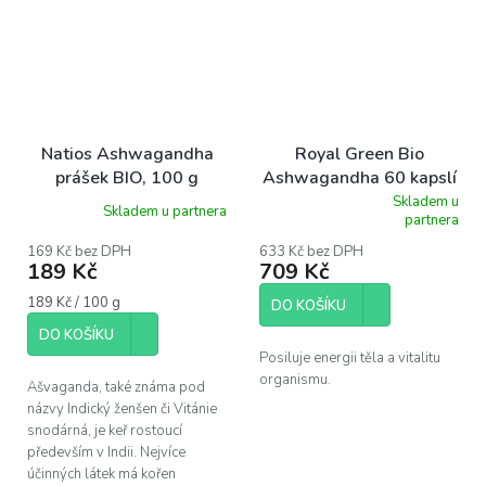
Natios Ashwagandha
Royal Green Bio
prášek BIO, 100 g
Ashwagandha 60 kapslí
Skladem u
Skladem u partnera
Průměrné
partnera
hodnocení
produktu
169 Kč bez DPH
633 Kč bez DPH
189 Kč
709 Kč
je
5,0
Měrná
189 Kč / 100 g
z
DO KOŠÍKU
cena:
5
DO KOŠÍKU
hvězdiček.
Posiluje energii těla a vitalitu
organismu.
Ašvaganda, také známa pod
názvy Indický ženšen či Vitánie
snodárná, je keř rostoucí
především v Indii. Nejvíce
účinných látek má kořen