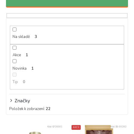
n
í
p
r
o
d
Na skladě
3
u
k
Akce
1
t
ů
Novinka
1
Tip
0
Značky
Položek k zobrazení:
22
V
Kód:
GF30001
Kód:
SB-99283
AKCE
ý