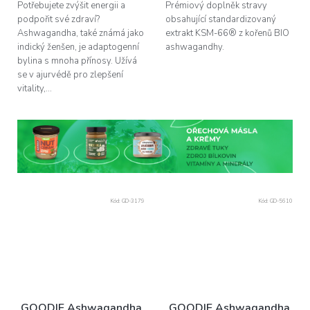
Potřebujete zvýšit energii a
Prémiový doplněk stravy
podpořit své zdraví?
obsahující standardizovaný
Ashwagandha, také známá jako
extrakt KSM-66® z kořenů BIO
indický ženšen, je adaptogenní
ashwagandhy.
bylina s mnoha přínosy. Užívá
se v ajurvédě pro zlepšení
vitality,...
Kód:
GD-3179
Kód:
GD-5610
GOODIE Ashwagandha
GOODIE Ashwagandha