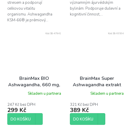
stresem a podporují
významným ájurvédským
celkovou vitalitu
bylinám. Podporuje duševní a
organismu. Ashwagandha
kognitivní činnost,...
KSM-66® je prémiový...
Kód:
SB-47841
Kód:
SB-66564
BrainMax BIO
BrainMax Super
Ashwagandha, 660 mg,
Ashwagandha extrakt
100 rostlinných kapslí
KSM-66®, 50 ks
Skladem u partnera
Skladem u partnera
247 Kč bez DPH
321 Kč bez DPH
299 Kč
389 Kč
DO KOŠÍKU
DO KOŠÍKU