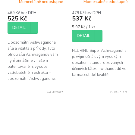
Momentálně nedostupné
Momentálně nedostupné
469 Kč bez DPH
479 Kč bez DPH
525 Kč
537 Kč
Měrná
5,97 Kč / 1 ks
DETAIL
cena:
DETAIL
Lipozomální Ashwagandha:
síla a vitalita z přírody. Tuto
NEURINU Super Ashwagandha
plnou sílu Ashwagandy vám
je výjimečná svým vysokým
nyní přinášíme v našem
obsahem standardizovaných
patentovaném, vysoce
účinných látek – withanolidů ve
vstřebatelném extraktu –
farmaceutické kvalitě.
lipozomální Ashwagandhe.
Kód:
VE-21087
Kód:
FA-101159