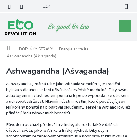
Přejít
CZK
na
obsah
Nákupní
košík
Domů
DOPLŇKY STRAVY
Energie a vitalita
Ashwagandha (Ašvaganda)
Ashwagandha (Ašvaganda)
Ashwagandha, známá také jako Withania somnifera, je tradiční
bylinka s dlouhou historií užívání v ájurvédské medicíně. Díky svým
adaptogenním vlastnostem pomáhá lépe se vypořádat se stresem
a udržovat udržovat. Hlavními částmi rostlin, které používají, jsou
její kořeny bohaté na bioaktivní sloučeniny, zejména withanolidy, jež
přinášejí řadu zdravotních benefitů.
Původem pochází především z Indie, ale roste také v dalších
částech světa, jako je Afrika a Blízký východ. Díky svým
schopnostem regenerovat organismus a podporovat klid mysli se