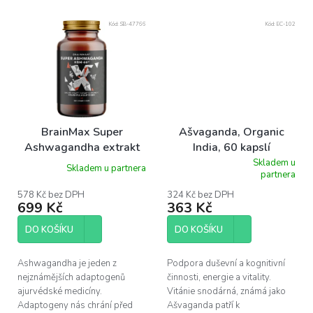
Kód:
SB-47766
Kód:
EC-102
BrainMax Super
Ašvaganda, Organic
Ashwagandha extrakt
India, 60 kapslí
KSM-66, 100 rostlinných
Skladem u
Skladem u partnera
Průměrné
partnera
kapslí
hodnocení
produktu
578 Kč bez DPH
324 Kč bez DPH
699 Kč
363 Kč
je
5,0
z
DO KOŠÍKU
DO KOŠÍKU
5
hvězdiček.
Ashwagandha je jeden z
Podpora duševní a kognitivní
nejznámějších adaptogenů
činnosti, energie a vitality.
ajurvédské medicíny.
Vitánie snodárná, známá jako
Adaptogeny nás chrání před
Ašvaganda patří k