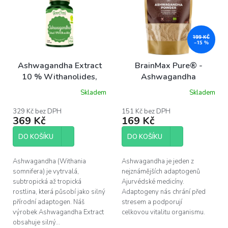
p
i
s
p
199 KČ
–15 %
r
o
Ashwagandha Extract
BrainMax Pure® -
d
10 % Withanolides,
Ashwagandha
u
400mg, 90 kapslí
(ašvaganda) prášek, BIO,
Skladem
Skladem
k
200 g
t
329 Kč bez DPH
151 Kč bez DPH
ů
369 Kč
169 Kč
DO KOŠÍKU
DO KOŠÍKU
Ashwagandha (Withania
Ashwagandha je jeden z
somnifera) je vytrvalá,
nejznámějších adaptogenů
subtropická až tropická
Ajurvédské medicíny.
rostlina, která působí jako silný
Adaptogeny nás chrání před
přírodní adaptogen. Náš
stresem a podporují
výrobek Ashwagandha Extract
celkovou vitalitu organismu.
obsahuje silný...