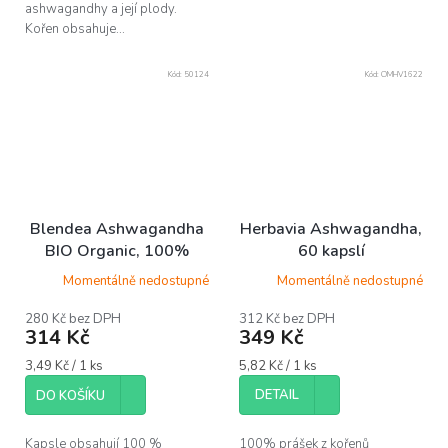
ashwagandhy a její plody.
Kořen obsahuje...
Kód:
50124
Kód:
OMHV1622
Blendea Ashwagandha
Herbavia Ashwagandha,
BIO Organic, 100%
60 kapslí
rostlinné, 90 kapslí
Momentálně nedostupné
Momentálně nedostupné
280 Kč bez DPH
312 Kč bez DPH
314 Kč
349 Kč
Měrná
Měrná
3,49 Kč / 1 ks
5,82 Kč / 1 ks
cena:
cena:
DETAIL
DO KOŠÍKU
Kapsle obsahují 100 %
100% prášek z kořenů