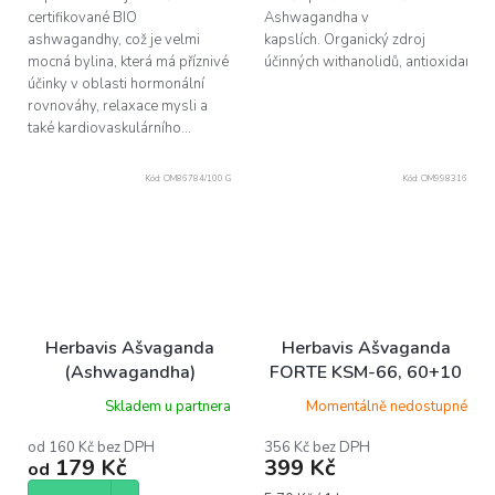
certifikované BIO
Ashwagandha v
ashwagandhy, což je velmi
kapslích. Organický zdroj
mocná bylina, která má příznivé
účinných withanolidů, antioxidantů, 
účinky v oblasti hormonální
rovnováhy, relaxace mysli a
také kardiovaskulárního...
Kód:
OM86784/100 G
Kód:
OM998316
Herbavis Ašvaganda
Herbavis Ašvaganda
(Ashwagandha)
FORTE KSM-66, 60+10
kapslí
Skladem u partnera
Momentálně nedostupné
od 160 Kč bez DPH
356 Kč bez DPH
179 Kč
399 Kč
od