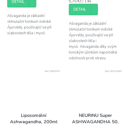
Měrná
5,70 Kč / 1 ks
DETAIL
cena:
DETAIL
Ašvaganda je základní
stimulační tonikum indické
Ašvaganda je základní
Ájurvédy, používající se při
stimulační tonikum indické
slabostech těla i mysli.
Ájurvédy, používající se při
slabostech těla i
mysli. Ašvaganda díky svým
tonickým účinkům napomáhá
odolnosti proti stresu.
Kód:
OM82069
Kód:
OM103880
Liposomální
NEURINU Super
Ashwagandha, 200ml
ASHWAGANDHA 50,
kapslí