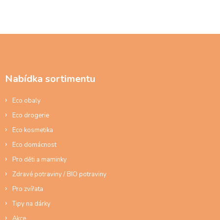
v
l
á
d
Z
a
á
c
p
í
a
p
Nabídka sortimentu
t
r
í
v
Eco obaly
k
y
Eco drogerie
v
ý
Eco kosmetika
p
Eco domácnost
i
s
Pro děti a maminky
u
Zdravé potraviny / BIO potraviny
Pro zvířata
Tipy na dárky
Akce