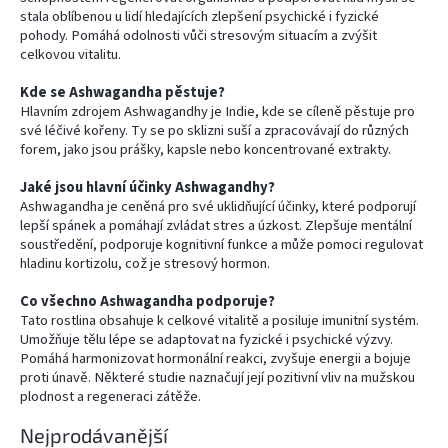
stala oblíbenou u lidí hledajících zlepšení psychické i fyzické
pohody. Pomáhá odolnosti vůči stresovým situacím a zvýšit
celkovou vitalitu.
Kde se Ashwagandha pěstuje?
Hlavním zdrojem Ashwagandhy je Indie, kde se cíleně pěstuje pro
své léčivé kořeny. Ty se po sklizni suší a zpracovávají do různých
forem, jako jsou prášky, kapsle nebo koncentrované extrakty.
Jaké jsou hlavní účinky Ashwagandhy?
Ashwagandha je ceněná pro své uklidňující účinky, které podporují
lepší spánek a pomáhají zvládat stres a úzkost. Zlepšuje mentální
soustředění, podporuje kognitivní funkce a může pomoci regulovat
hladinu kortizolu, což je stresový hormon.
Co všechno Ashwagandha podporuje?
Tato rostlina obsahuje k celkové vitalitě a posiluje imunitní systém.
Umožňuje tělu lépe se adaptovat na fyzické i psychické výzvy.
Pomáhá harmonizovat hormonální reakci, zvyšuje energii a bojuje
proti únavě. Některé studie naznačují její pozitivní vliv na mužskou
plodnost a regeneraci zátěže.
Nejprodávanější