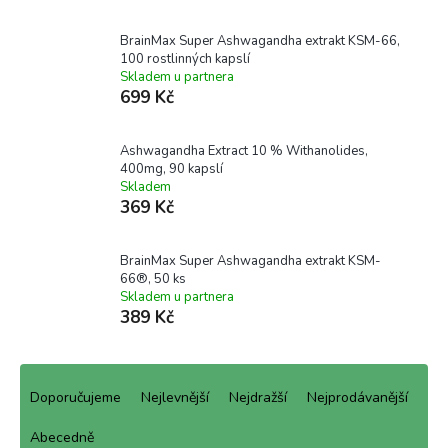
BrainMax Super Ashwagandha extrakt KSM-66,
100 rostlinných kapslí
Skladem u partnera
699 Kč
Ashwagandha Extract 10 % Withanolides,
400mg, 90 kapslí
Skladem
369 Kč
BrainMax Super Ashwagandha extrakt KSM-
66®, 50 ks
Skladem u partnera
389 Kč
Ř
a
Doporučujeme
Nejlevnější
Nejdražší
Nejprodávanější
z
e
Abecedně