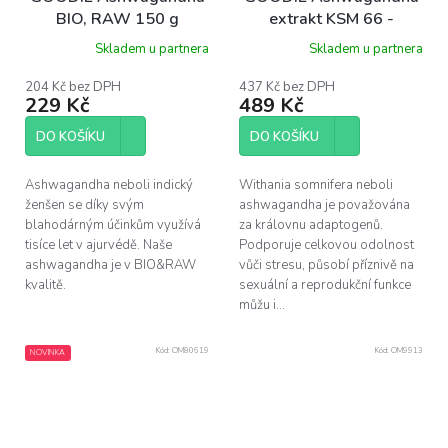
BIO, RAW 150 g
extrakt KSM 66 -
min.5% withanolid
Skladem u partnera
Skladem u partnera
kapsle 60 ks
204 Kč bez DPH
437 Kč bez DPH
229 Kč
489 Kč
DO KOŠÍKU
DO KOŠÍKU
Ashwagandha neboli indický
Withania somnifera neboli
ženšen se díky svým
ashwagandha je považována
blahodárným účinkům využívá
za královnu adaptogenů.
tisíce let v ajurvédě. Naše
Podporuje celkovou odolnost
ashwagandha je v BIO&RAW
vůči stresu, působí příznivě na
kvalitě.
sexuální a reprodukční funkce
můžu i...
Kód:
OM80619
Kód:
OM9913
NOVINKA