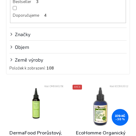
Bestseller
3
Doporučujeme
4
Značky
Objem
Země výroby
Položek k zobrazení:
108
V
Kód:
OM998025E
Kód:
ECO992012
AKCE
ý
p
i
s
p
379 KČ
–30 %
r
o
DermaFood Prorůstový,
EcoHomme Organický