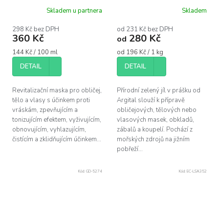
250 ml
Skladem u partnera
Skladem
Průměrné
hodnocení
produktu
298 Kč bez DPH
od 231 Kč bez DPH
360 Kč
280 Kč
je
od
5,0
Měrná
Měrná
144 Kč / 100 ml
od 196 Kč / 1 kg
z
cena:
cena:
5
DETAIL
DETAIL
hvězdiček.
Revitalizační maska pro obličej,
Přírodní zelený jíl v prášku od
tělo a vlasy s účinkem proti
Argital slouží k přípravě
vráskám, zpevňujícím a
obličejových, tělových nebo
tonizujícím efektem, vyživujícím,
vlasových masek, obkladů,
obnovujícím, vyhlazujícím,
zábalů a koupelí. Pochází z
čistícím a zklidňujícím účinkem...
mořských zdrojů na jižním
pobřeží...
Kód:
GD-5274
Kód:
EC-LSA352