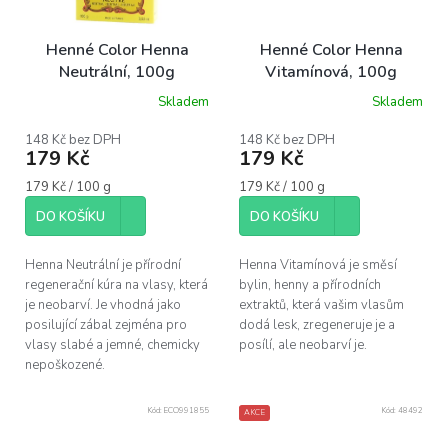
Henné Color Henna
Henné Color Henna
Neutrální, 100g
Vitamínová, 100g
Skladem
Skladem
148 Kč bez DPH
148 Kč bez DPH
179 Kč
179 Kč
Měrná
Měrná
179 Kč / 100 g
179 Kč / 100 g
cena:
cena:
DO KOŠÍKU
DO KOŠÍKU
Henna Neutrální je přírodní
Henna Vitamínová je směsí
regenerační kúra na vlasy, která
bylin, henny a přírodních
je neobarví. Je vhodná jako
extraktů, která vašim vlasům
posilující zábal zejména pro
dodá lesk, zregeneruje je a
vlasy slabé a jemné, chemicky
posílí, ale neobarví je.
nepoškozené.
Kód:
ECO991855
Kód:
48492
AKCE