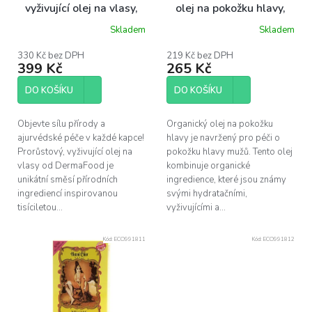
d
vyživující olej na vlasy,
olej na pokožku hlavy,
u
100ml
100 ml
Skladem
Skladem
k
t
330 Kč bez DPH
219 Kč bez DPH
ů
399 Kč
265 Kč
DO KOŠÍKU
DO KOŠÍKU
Objevte sílu přírody a
Organický olej na pokožku
ajurvédské péče v každé kapce!
hlavy je navržený pro péči o
Prorůstový, vyživující olej na
pokožku hlavy mužů. Tento olej
vlasy od DermaFood je
kombinuje organické
unikátní směsí přírodních
ingredience, které jsou známy
ingrediencí inspirovanou
svými hydratačními,
tisíciletou...
vyživujícími a...
Kód:
ECO991811
Kód:
ECO991812