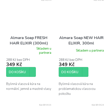
Kód:
30255
Kód:
30258
Almara Soap FRESH
Almara Soap NEW HAIR
HAIR ELIXIR (300ml)
ELIXIR, 300ml
Skladem u
Skladem u partnera
Průměrné
partnera
hodnocení
produktu
288 Kč bez DPH
288 Kč bez DPH
349 Kč
349 Kč
je
5,0
z
DO KOŠÍKU
DO KOŠÍKU
5
hvězdiček.
Bylinná vlasová kúra na
Bylinná vlasová kúra na
normální, jemné a mastné vlasy
problematickou vlasovou
pokožku
Kód:
BR-0616
Kód:
BR-0624