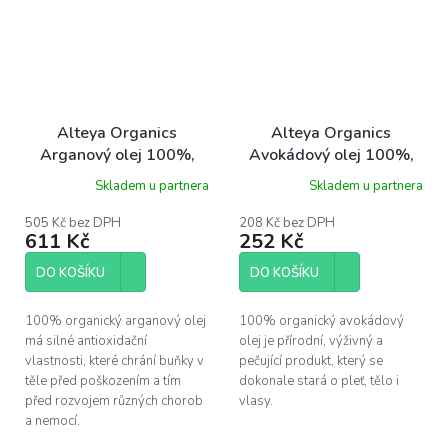
Alteya Organics
Alteya Organics
Arganový olej 100%,
Avokádový olej 100%,
100 ml
50 ml
Skladem u partnera
Skladem u partnera
505 Kč bez DPH
208 Kč bez DPH
611 Kč
252 Kč
DO KOŠÍKU
DO KOŠÍKU
100% organický arganový olej
100% organický avokádový
má silné antioxidační
olej je přírodní, výživný a
vlastnosti, které chrání buňky v
pečující produkt, který se
těle před poškozením a tím
dokonale stará o pleť, tělo i
před rozvojem různých chorob
vlasy.
a nemocí.