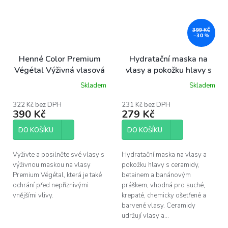
399 KČ
–30 %
Henné Color Premium
Hydratační maska na
Végétal Výživná vlasová
vlasy a pokožku hlavy s
maska, 200ml
ceramidy, betainem a
Skladem
Skladem
banánovým práškem,
200 ml
322 Kč bez DPH
231 Kč bez DPH
390 Kč
279 Kč
DO KOŠÍKU
DO KOŠÍKU
Vyživte a posilněte své vlasy s
Hydratační maska na vlasy a
výživnou maskou na vlasy
pokožku hlavy s ceramidy,
Premium Végétal, která je také
betainem a banánovým
ochrání před nepříznivými
práškem, vhodná pro suché,
vnějšími vlivy.
krepaté, chemicky ošetřené a
barvené vlasy. Ceramidy
udržují vlasy a...