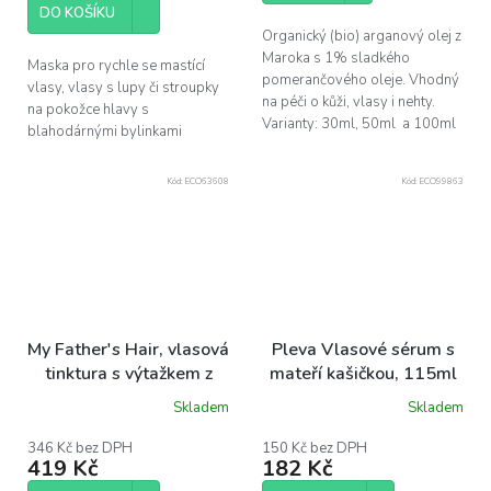
5
DO KOŠÍKU
hvězdiček.
Organický (bio) arganový olej z
Maroka s 1% sladkého
Maska pro rychle se mastící
pomerančového oleje. Vhodný
vlasy, vlasy s lupy či stroupky
na péči o kůži, vlasy i nehty.
na pokožce hlavy s
Varianty: 30ml, 50ml a 100ml
blahodárnými bylinkami
Kód:
ECO63608
Kód:
ECO99863
My Father's Hair, vlasová
Pleva Vlasové sérum s
tinktura s výtažkem z
mateří kašičkou, 115ml
kopřivy, 100ml
Skladem
Skladem
Průměrné
hodnocení
produktu
346 Kč bez DPH
150 Kč bez DPH
419 Kč
182 Kč
je
5,0