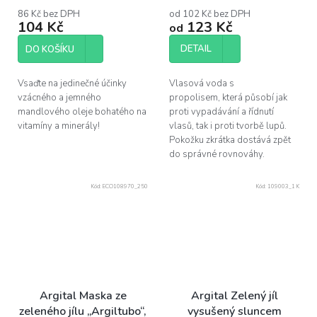
86 Kč bez DPH
od 102 Kč bez DPH
104 Kč
123 Kč
od
DETAIL
DO KOŠÍKU
Vsaďte na jedinečné účinky
Vlasová voda s
vzácného a jemného
propolisem, která působí jak
mandlového oleje bohatého na
proti vypadávání a řídnutí
vitamíny a minerály!
vlasů, tak i proti tvorbě lupů.
Pokožku zkrátka dostává zpět
do správné rovnováhy.
Kód:
ECO108970_250
Kód:
109003_1 K
Argital Maska ze
Argital Zelený jíl
zeleného jílu „Argiltubo“,
vysušený sluncem