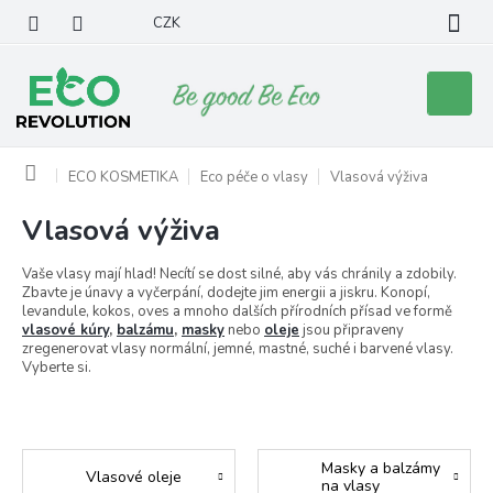
Přejít
CZK
na
obsah
Nákupní
košík
Domů
ECO KOSMETIKA
Eco péče o vlasy
Vlasová výživa
Vlasová výživa
Vaše vlasy mají hlad! Necítí se dost silné, aby vás chránily a zdobily.
Zbavte je únavy a vyčerpání, dodejte jim energii a jiskru. Konopí,
levandule, kokos, oves a mnoho dalších přírodních přísad ve formě
vlasové kúry
,
balzámu
,
masky
nebo
oleje
jsou připraveny
zregenerovat vlasy normální, jemné, mastné, suché i barvené vlasy.
Vyberte si.
Masky a balzámy
Vlasové oleje
na vlasy