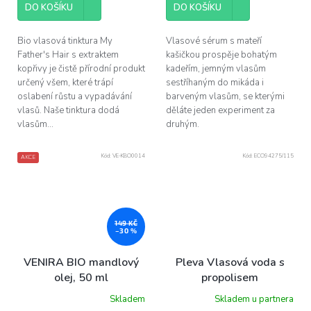
z
DO KOŠÍKU
DO KOŠÍKU
5
hvězdiček.
Bio vlasová tinktura My
Vlasové sérum s mateří
Father's Hair s extraktem
kašičkou prospěje bohatým
kopřivy je čistě přírodní produkt
kadeřím, jemným vlasům
určený všem, které trápí
sestříhaným do mikáda i
oslabení růstu a vypadávání
barveným vlasům, se kterými
vlasů. Naše tinktura dodá
děláte jeden experiment za
vlasům...
druhým.
Kód:
VE-KBO0014
Kód:
ECO94275/115
AKCE
149 KČ
–30 %
VENIRA BIO mandlový
Pleva Vlasová voda s
olej, 50 ml
propolisem
Skladem
Skladem u partnera