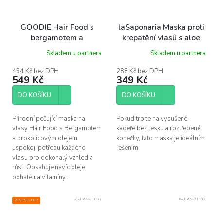
GOODIE Hair Food s
laSaponaria Maska proti
bergamotem a
krepatění vlasů s aloe
brokolicovým extraktem
vera a kyselinou
Skladem u partnera
Skladem u partnera
200 ml
hyaluronovou, 200 ml
454 Kč bez DPH
288 Kč bez DPH
549 Kč
349 Kč
DO KOŠÍKU
DO KOŠÍKU
Přírodní pečující maska na
Pokud trpíte na vysušené
vlasy Hair Food s Bergamotem
kadeře bez lesku a roztřepené
a brokolicovým olejem
konečky, tato maska je ideálním
uspokojí potřebu každého
řešením.
vlasu pro dokonalý vzhled a
růst. Obsahuje navíc oleje
bohaté na vitamíny...
Kód:
AN-71003
Kód:
AN-71002
BESTSELLER