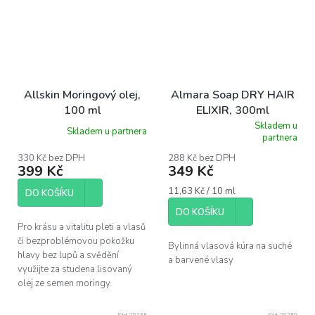
Allskin Moringový olej,
Almara Soap DRY HAIR
100 ml
ELIXIR, 300ml
Skladem u
Skladem u partnera
Průměrné
partnera
hodnocení
produktu
330 Kč bez DPH
288 Kč bez DPH
399 Kč
349 Kč
je
5,0
Měrná
11,63 Kč / 10 ml
z
DO KOŠÍKU
cena:
5
DO KOŠÍKU
hvězdiček.
Pro krásu a vitalitu pleti a vlasů
či bezproblémovou pokožku
Bylinná vlasová kúra na suché
hlavy bez lupů a svědění
a barvené vlasy
využijte za studena lisovaný
olej ze semen moringy.