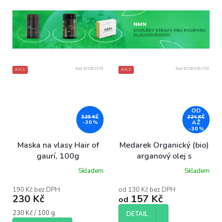
Kód:
ECO81370
Kód:
ECO83467/30
AKCE
AKCE
OD
329 KČ
224 KČ
AŽ
–30 %
–30 %
Maska na vlasy Hair of
Medarek Organický (bio)
gaurí, 100g
arganový olej s
pomerančovým olejem
Skladem
Skladem
Průměrné
hodnocení
produktu
190 Kč bez DPH
od 130 Kč bez DPH
230 Kč
157 Kč
je
od
5,0
Měrná
230 Kč / 100 g
z
DETAIL
cena: