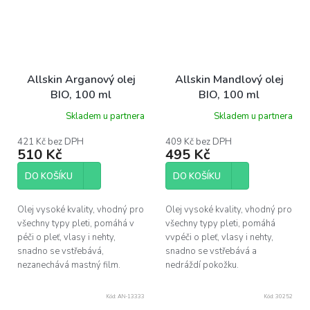
Allskin Arganový olej
Allskin Mandlový olej
BIO, 100 ml
BIO, 100 ml
Skladem u partnera
Skladem u partnera
421 Kč bez DPH
409 Kč bez DPH
510 Kč
495 Kč
DO KOŠÍKU
DO KOŠÍKU
Olej vysoké kvality, vhodný pro
Olej vysoké kvality, vhodný pro
všechny typy pleti, pomáhá v
všechny typy pleti, pomáhá
péči o pleť, vlasy i nehty,
vvpéči o pleť, vlasy i nehty,
snadno se vstřebává,
snadno se vstřebává a
nezanechává mastný film.
nedráždí pokožku.
Kód:
AN-13333
Kód:
30252