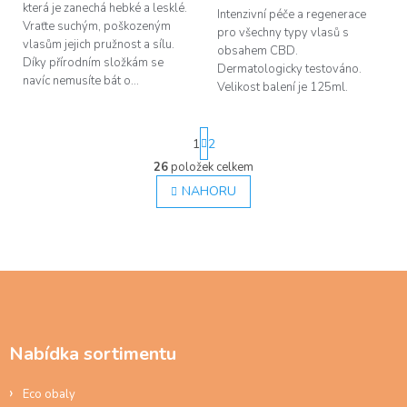
která je zanechá hebké a lesklé.
Intenzivní péče a regenerace
Vraťte suchým, poškozeným
pro všechny typy vlasů s
vlasům jejich pružnost a sílu.
obsahem CBD.
Díky přírodním složkám se
Dermatologicky testováno.
navíc nemusíte bát o...
Velikost balení je 125ml.
S
1
2
t
r
26
položek celkem
O
á
v
NAHORU
n
l
k
á
o
d
v
á
a
n
c
Z
í
í
á
p
p
r
a
v
Nabídka sortimentu
t
k
í
y
Eco obaly
v