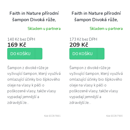
Faith in Nature přírodní
Faith in Nature přírodní
šampon Divoká růže,
šampon Divoká růže,
300ml
400ml
Skladem u partnera
Skladem u partnera
140 Kč bez DPH
173 Kč bez DPH
169 Kč
209 Kč
DO KOŠÍKU
DO KOŠÍKU
Šampon z divoké růže je
Šampon z divoké růže je
vyživující šampon, který využívá
vyživující šampon, který využívá
omlazující účinky bio šípkového
omlazující účinky bio šípkového
oleje na vlasy k péči o
oleje na vlasy k péči o
poškozené vlasy, takže vlasy
poškozené vlasy, takže vlasy
vypadají jemnější a
vypadají jemnější a
zdravější.Je...
zdravější.Je...
Kód:
ECO97881
Kód:
ECO97566