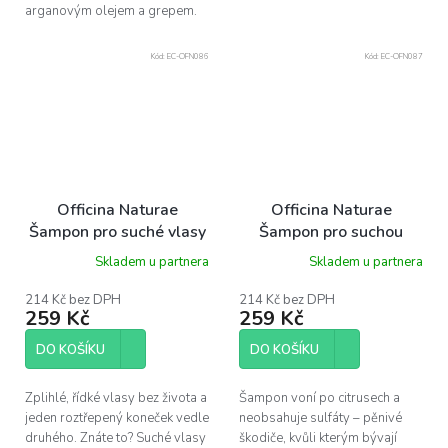
arganovým olejem a grepem.
Kód:
EC-OFN086
Kód:
EC-OFN087
Officina Naturae
Officina Naturae
Šampon pro suché vlasy
Šampon pro suchou
BIO- ideální na
pokožku hlavy BIO- pro
Skladem u partnera
Skladem u partnera
roztřepené konečky, 200
vlasy s lupy, 200 ml
ml
214 Kč bez DPH
214 Kč bez DPH
259 Kč
259 Kč
DO KOŠÍKU
DO KOŠÍKU
Zplihlé, řídké vlasy bez života a
Šampon voní po citrusech a
jeden roztřepený koneček vedle
neobsahuje sulfáty – pěnivé
druhého. Znáte to? Suché vlasy
škodiče, kvůli kterým bývají