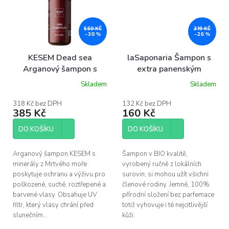
550 KČ
219 KČ
–30 %
–26 %
KESEM Dead sea
laSaponaria Šampon s
Arganový šampon s
extra panenským
minerály z Mrtvého
olivovým olejem BIO,
Skladem
Skladem
moře, 500 ml
200 ml
318 Kč bez DPH
132 Kč bez DPH
385 Kč
160 Kč
DO KOŠÍKU
DO KOŠÍKU
Arganový šampon KESEM s
Šampon v BIO kvalitě,
minerály z Mrtvého moře
vyrobený ručně z lokálních
poskytuje ochranu a výživu pro
surovin, si mohou užít všichni
poškozené, suché, roztřepené a
členové rodiny. Jemné, 100%
barvené vlasy. Obsahuje UV
přírodní složení bez parfemace
filtr, který vlasy chrání před
totiž vyhovuje i té nejcitlivější
slunečním...
kůži.