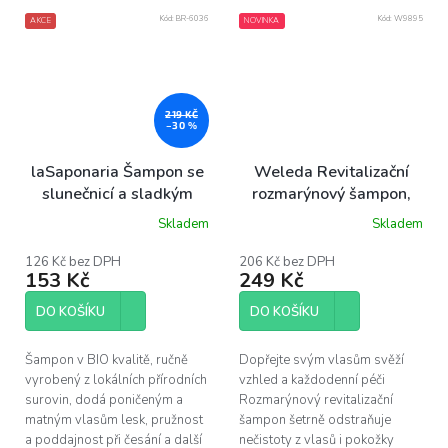
Kód:
BR-6036
Kód:
W9895
AKCE
NOVINKA
219 KČ
–30 %
laSaponaria Šampon se
Weleda Revitalizační
slunečnicí a sladkým
rozmarýnový šampon,
pomerančem BIO, 200
250 ml
Skladem
Skladem
ml
126 Kč bez DPH
206 Kč bez DPH
153 Kč
249 Kč
DO KOŠÍKU
DO KOŠÍKU
Šampon v BIO kvalitě, ručně
Dopřejte svým vlasům svěží
vyrobený z lokálních přírodních
vzhled a každodenní péči
surovin, dodá poničeným a
Rozmarýnový revitalizační
matným vlasům lesk, pružnost
šampon šetrně odstraňuje
a poddajnost při česání a další
nečistoty z vlasů i pokožky