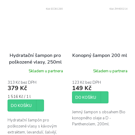
Kód:
ECO81280
Kód:
ZM-K00214
Hydratační šampon pro
Konopný šampon 200 ml
poškozené vlasy, 250ml
Skladem u partnera
Skladem u partnera
313 Kč bez DPH
123 Kč bez DPH
379 Kč
149 Kč
Měrná
1 516 Kč / 1 l
DO KOŠÍKU
cena:
DO KOŠÍKU
Jemný šampon s obsahem Bio
konopného oleje a D -
Hydratační šampón pro
Panthenolem, 200ml.
poškozené vlasy s kávovým
extraktem, levandulí, šalvějí,