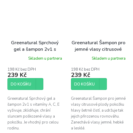
Greenatural Sprchový
Greenatural Šampon pro
gel a šampon 2v1 s
jemné vlasy citrusové
vitamíny ACE BIO, 400
plody BIO, 400 ml
Skladem u partnera
Skladem u partnera
ml
198 Kč bez DPH
198 Kč bez DPH
239 Kč
239 Kč
DO KOŠÍKU
DO KOŠÍKU
Greenatural Sprchový gel a
Greenatural Šampon pro jemné
šampon 2v1 s vitamíny A, C, E
vlasy citrusové plody pokožku
vyživuje, zklidňuje, chrání
hlavy šetrně čistí, a udržuje tak
sluncem poškozené vlasy a
jejich přirozenou rovnováhu.
pokožku. Je vhodný pro celou
Zanechává vlasy jemné, hebké
rodinu.
a lesklé.