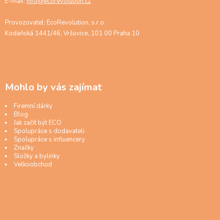
E-mail:
info@ecorevolution.cz
Provozovatel: EcoRevolution, s.r.o.
Kodaňská 1441/46, Vršovice, 101 00 Praha 10
Mohlo by vás zajímat
Firemní dárky
Blog
Jak začít být ECO
Spolupráce s dodavateli
Spolupráce s influencery
Značky
Složky a bylinky
Velkoobchod