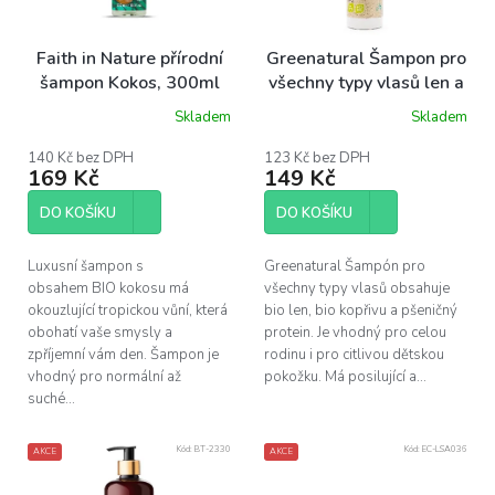
r
o
Faith in Nature přírodní
Greenatural Šampon pro
d
šampon Kokos, 300ml
všechny typy vlasů len a
u
kopřiva BIO, 250 ml
Skladem
Skladem
k
Průměrné
hodnocení
t
produktu
140 Kč bez DPH
123 Kč bez DPH
ů
169 Kč
149 Kč
je
5,0
z
DO KOŠÍKU
DO KOŠÍKU
5
hvězdiček.
Luxusní šampon s
Greenatural Šampón pro
obsahem BIO kokosu má
všechny typy vlasů obsahuje
okouzlující tropickou vůní, která
bio len, bio kopřivu a pšeničný
obohatí vaše smysly a
protein. Je vhodný pro celou
zpříjemní vám den. Šampon je
rodinu i pro citlivou dětskou
vhodný pro normální až
pokožku. Má posilující a...
suché...
Kód:
BT-2330
Kód:
EC-LSA036
AKCE
AKCE