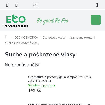
Přejít
CZK
na
obsah
Nákupní
košík
Domů
ECO KOSMETIKA
Eco péče o vlasy
Šampony tekuté
Suché a poškozené vlasy
Suché a poškozené vlasy
Nejprodávanější
Greenatural Sprchový gel a šampon 2v1 len a
rýže BIO, 250 ml
Skladem u partnera
149 Kč
Faith in Nature přírodní šampon Kokos, 300ml