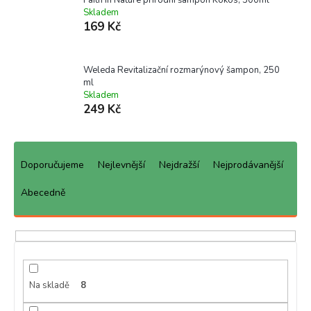
Skladem
169 Kč
Weleda Revitalizační rozmarýnový šampon, 250
ml
Skladem
249 Kč
Ř
a
Doporučujeme
Nejlevnější
Nejdražší
Nejprodávanější
z
e
Abecedně
n
í
p
r
o
d
Na skladě
8
u