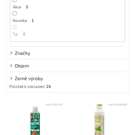
k
Akce
5
t
ů
Novinka
1
Tip
0
Značky
Objem
Země výroby
Položek k zobrazení:
26
V
Kód:
ECO97557
Kód:
GN-GREEN06
ý
p
i
s
p