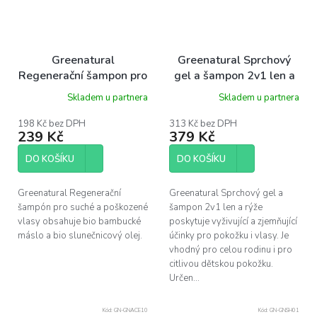
Greenatural
Greenatural Sprchový
Regenerační šampon pro
gel a šampon 2v1 len a
suché a poškozené vlasy
rýže BIO, 1 l
Skladem u partnera
Skladem u partnera
bambucké máslo a
slunečnicový olej BIO,
198 Kč bez DPH
313 Kč bez DPH
239 Kč
379 Kč
400 ml
DO KOŠÍKU
DO KOŠÍKU
Greenatural Regenerační
Greenatural Sprchový gel a
šampón pro suché a poškozené
šampon 2v1 len a rýže
vlasy obsahuje bio bambucké
poskytuje vyživující a zjemňující
máslo a bio slunečnicový olej.
účinky pro pokožku i vlasy. Je
vhodný pro celou rodinu i pro
citlivou dětskou pokožku.
Určen...
Kód:
GN-GNACE10
Kód:
GN-GNSH01