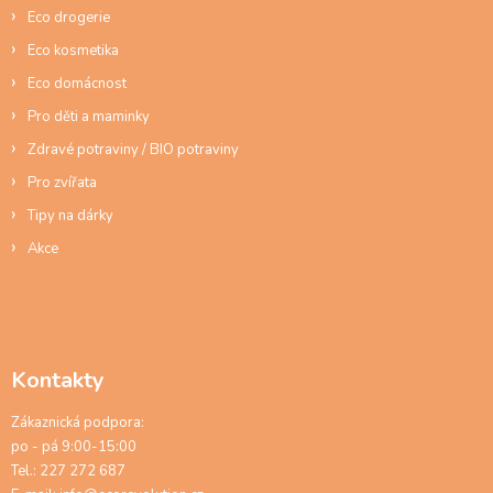
ý
Eco drogerie
p
Eco kosmetika
i
s
Eco domácnost
u
Pro děti a maminky
Zdravé potraviny / BIO potraviny
Pro zvířata
Tipy na dárky
Akce
Kontakty
Zákaznická podpora:
po - pá 9:00-15:00
Tel.: 227 272 687