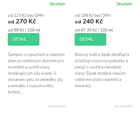
lopuchovým kořenem
vlasy / bezový květ, šípek
Skladem
Skladem
Průměrné
hodnocení
produktu
od 223 Kč bez DPH
od 198 Kč bez DPH
270 Kč
240 Kč
je
od
od
5,0
Měrná
Měrná
od 98 Kč / 100 ml
od 47,30 Kč / 100 ml
z
cena:
cena:
5
DETAIL
DETAIL
hvězdiček.
Šampon s lopuchem a zeleným
Bezový květ a šípek zklidňují a
jílem je rostlinným elixírem pro
zvláčňují vlasovou pokožku a
normální a suché vlasy,
pečují o suché a narušené
dodávající jim sílu a lesk. S
vlasy. Šípek dodává vlasům
obsahem gelu ze zeleného jílu
velké množství vitaminů a
a extraktu z lopuchového
minerálů.
kořene,...
Kód:
ECO97584
Kód:
ECO97695