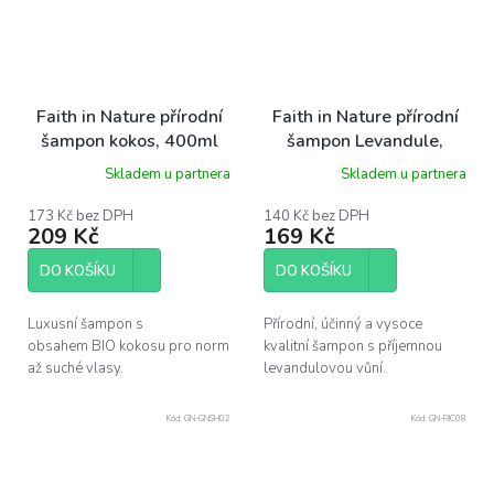
Faith in Nature přírodní
Faith in Nature přírodní
šampon kokos, 400ml
šampon Levandule,
300ml
Skladem u partnera
Skladem u partnera
173 Kč bez DPH
140 Kč bez DPH
209 Kč
169 Kč
DO KOŠÍKU
DO KOŠÍKU
Luxusní šampon s
Přírodní, účinný a vysoce
obsahem BIO kokosu pro normální
kvalitní šampon s příjemnou
až suché vlasy.
levandulovou vůní.
Kód:
GN-GNSH02
Kód:
GN-RIC08