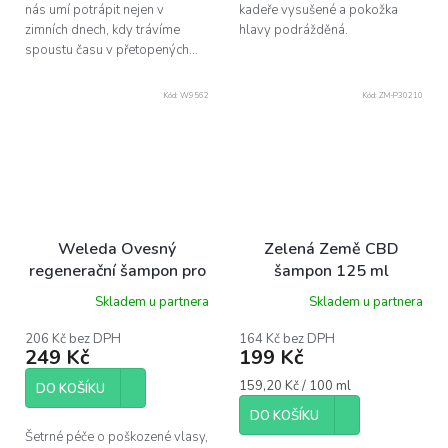
nás umí potrápit nejen v
kadeře vysušené a pokožka
zimních dnech, kdy trávíme
hlavy podrážděná.
spoustu času v přetopených...
Kód:
W9562
Kód:
ZM-P30210
Weleda Ovesný
Zelená Země CBD
regenerační šampon pro
šampon 125 ml
suché a poškozené vlasy,
Skladem u partnera
Skladem u partnera
190ml
206 Kč bez DPH
164 Kč bez DPH
249 Kč
199 Kč
Měrná
159,20 Kč / 100 ml
DO KOŠÍKU
cena:
DO KOŠÍKU
Šetrné péče o poškozené vlasy,