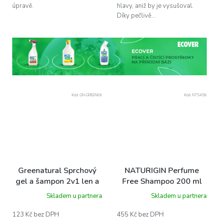
úpravě.
hlavy, aniž by je vysušoval.
Díky pečlivě...
Kód:
GN-GREEN08
Kód:
NT5458
Greenatural Sprchový
NATURIGIN Perfume
gel a šampon 2v1 len a
Free Shampoo 200 ml
rýže BIO, 250 ml
Skladem u partnera
Skladem u partnera
123 Kč bez DPH
455 Kč bez DPH