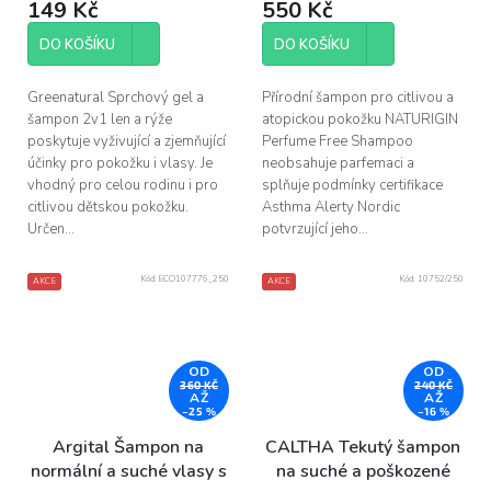
149 Kč
550 Kč
DO KOŠÍKU
DO KOŠÍKU
Greenatural Sprchový gel a
Přírodní šampon pro citlivou a
šampon 2v1 len a rýže
atopickou pokožku NATURIGIN
poskytuje vyživující a zjemňující
Perfume Free Shampoo
účinky pro pokožku i vlasy. Je
neobsahuje parfemaci a
vhodný pro celou rodinu i pro
splňuje podmínky certifikace
citlivou dětskou pokožku.
Asthma Alerty Nordic
Určen...
potvrzující jeho...
Kód:
ECO107776_250
Kód:
10752/250
AKCE
AKCE
OD
OD
360 KČ
240 KČ
AŽ
AŽ
–25 %
–16 %
Argital Šampon na
CALTHA Tekutý šampon
normální a suché vlasy s
na suché a poškozené