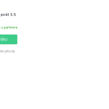
 pirát 3,5
 u partnera
ŠÍKU
 do přírody