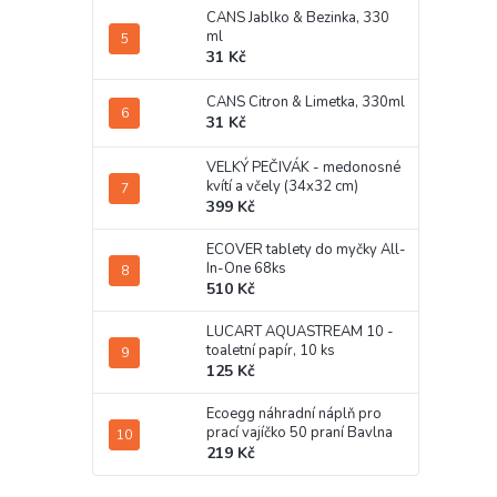
CANS Jablko & Bezinka, 330
ml
31 Kč
CANS Citron & Limetka, 330ml
31 Kč
VELKÝ PEČIVÁK - medonosné
kvítí a včely (34x32 cm)
399 Kč
ECOVER tablety do myčky All-
In-One 68ks
510 Kč
LUCART AQUASTREAM 10 -
toaletní papír, 10 ks
125 Kč
Ecoegg náhradní náplň pro
prací vajíčko 50 praní Bavlna
219 Kč