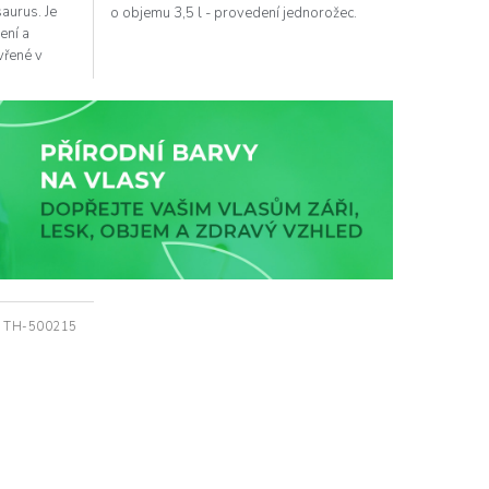
aurus. Je
o objemu 3,5 l - provedení jednorožec.
ení a
vřené v
:
TH-500215