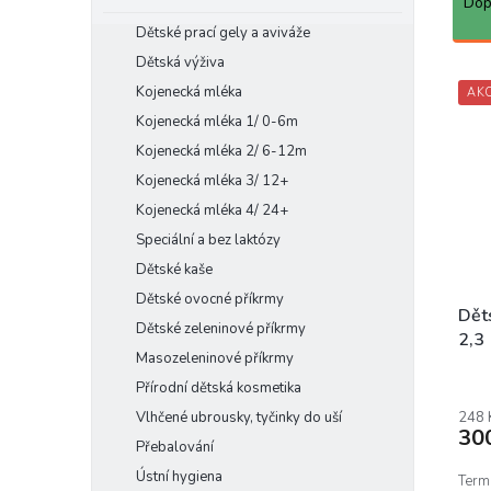
a
Dop
e
z
Dětské prací gely a aviváže
l
e
Dětská výživa
n
V
Kojenecká mléka
í
AK
ý
p
p
Kojenecká mléka 1/ 0-6m
r
i
Kojenecká mléka 2/ 6-12m
o
s
Kojenecká mléka 3/ 12+
d
p
Kojenecká mléka 4/ 24+
u
r
k
Speciální a bez laktózy
o
t
d
Dětské kaše
ů
u
Dětské ovocné příkrmy
k
Děts
Dětské zeleninové příkrmy
t
2,3
Masozeleninové příkrmy
ů
Přírodní dětská kosmetika
Vlhčené ubrousky, tyčinky do uší
248 
30
Přebalování
Ústní hygiena
Termo