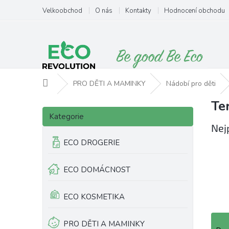
Přejít
Velkoobchod
O nás
Kontakty
Hodnocení obchodu
na
obsah
Domů
PRO DĚTI A MAMINKY
Nádobí pro děti
Te
P
Přeskočit
o
Kategorie
kategorie
s
Nej
t
ECO DROGERIE
r
a
ECO DOMÁCNOST
n
n
í
ECO KOSMETIKA
p
a
Ř
PRO DĚTI A MAMINKY
n