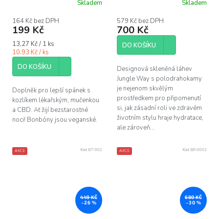
Skladem
Skladem
Průměrné
hodnocení
produktu
164 Kč bez DPH
579 Kč bez DPH
199 Kč
700 Kč
je
5,0
Měrná
13,27 Kč / 1 ks
z
DO KOŠÍKU
cena:
10.93 Kč / ks
5
hvězdiček.
DO KOŠÍKU
Designová skleněná láhev
Jungle Way s polodrahokamy
je nejenom skvělým
Doplněk pro lepší spánek s
prostředkem pro připomenutí
kozlíkem lékařským, mučenkou
si, jak zásadní roli ve zdravém
a CBD. Ať žijí bezstarostné
životním stylu hraje hydratace,
noci! Bonbóny jsou veganské.
ale zároveň...
Kód:
BT-002
Kód:
BR-0063
AKCE
AKCE
449 KČ
680 KČ
–26 %
–30 %