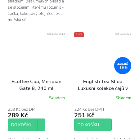
snackům. Bez umělých přísad a
se složením, kterému rozumíš -
čočka, kokosový olej, česnek a
mořská sůl.
Kód:
ECO83614
Kód:
EG-60826
AKCE
359 KČ
–30 %
Ecoffee Cup, Meridian
English Tea Shop
Gate 8, 240 ml
Luxusní kolekce čajů v
plechové dóze, 36 sáčků
Skladem
Skladem
Průměrné
Průměrné
hodnocení
hodnocení
produktu
produktu
239 Kč bez DPH
224 Kč bez DPH
289 Kč
251 Kč
je
je
5,0
5,0
z
z
DO KOŠÍKU
DO KOŠÍKU
5
5
hvězdiček.
hvězdiček.