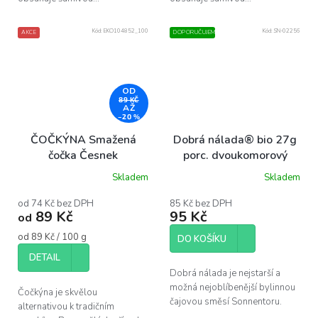
Kód:
EKO104852_100
Kód:
SN-02256
AKCE
DOPORUČUJEME
OD
89 KČ
AŽ
–20 %
ČOČKÝNA Smažená
Dobrá nálada® bio 27g
čočka Česnek
porc. dvoukomorový
Skladem
Skladem
od 74 Kč bez DPH
85 Kč bez DPH
89 Kč
95 Kč
od
Měrná
od 89 Kč / 100 g
DO KOŠÍKU
cena:
DETAIL
Dobrá nálada je nejstarší a
možná nejoblíbenější bylinnou
Čočkýna je skvělou
čajovou směsí Sonnentoru.
alternativou k tradičním