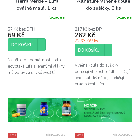
Tierra Verde – Lufa
Allnature Vlněné koule
oválná malá, 1 ks
do sušičky, 3 ks
Skladem
Skladem
Průměrné
Průměrné
hodnocení
hodnocení
produktu
produktu
57 Kč bez DPH
217 Kč bez DPH
69 Kč
262 Kč
je
je
5,0
5,0
72.33 Kč / ks
z
z
DO KOŠÍKU
5
5
DO KOŠÍKU
hvězdiček.
hvězdiček.
Na tělo i do domácnosti. Tato
Vlněné koule do sušičky
egyptská lufa s jemnými vlákny
pohlcují vlhkost prádla, snižují
má opravdu široké využití.
jeho statický náboj, ulehčují
práci s žehlením.
Kód:
ECO997969
Kód:
ECO997970
AKCE
AKCE