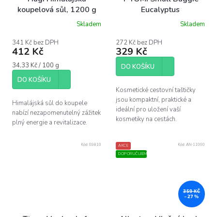
koupelová sůl, 1200 g
Eucalyptus
Skladem
Skladem
Průměrné
hodnocení
produktu
341 Kč bez DPH
272 Kč bez DPH
412 Kč
329 Kč
je
5,0
Měrná
34,33 Kč / 100 g
z
DO KOŠÍKU
cena:
5
DO KOŠÍKU
hvězdiček.
Kosmetické cestovní taštičky
jsou kompaktní, praktické a
Himalájská sůl do koupele
ideální pro uložení vaší
nabízí nezapomenutelný zážitek
kosmetiky na cestách.
plný energie a revitalizace.
Kód:
09810
Kód:
AN-11060
AKCE
DOPORUČUJEME
359 KČ
–27 %