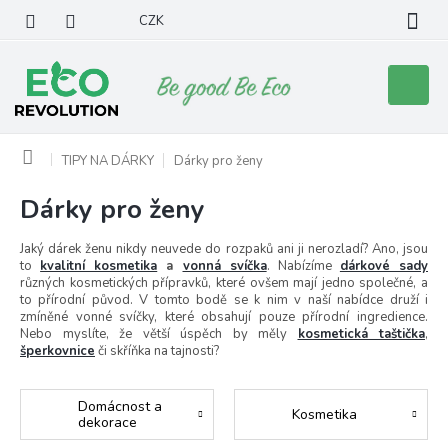
Přejít
CZK
na
obsah
Nákupní
košík
Domů
TIPY NA DÁRKY
Dárky pro ženy
Dárky pro ženy
Jaký dárek ženu nikdy neuvede do rozpaků ani ji nerozladí? Ano, jsou
to
kvalitní kosmetika
a
vonná svíčka
. Nabízíme
dárkové sady
různých kosmetických přípravků, které ovšem mají jedno společné, a
to přírodní původ. V tomto bodě se k nim v naší nabídce druží i
zmíněné vonné svíčky, které obsahují pouze přírodní ingredience.
Nebo myslíte, že větší úspěch by měly
kosmetická taštička
,
šperkovnice
či skříňka na tajnosti?
Domácnost a
Kosmetika
dekorace