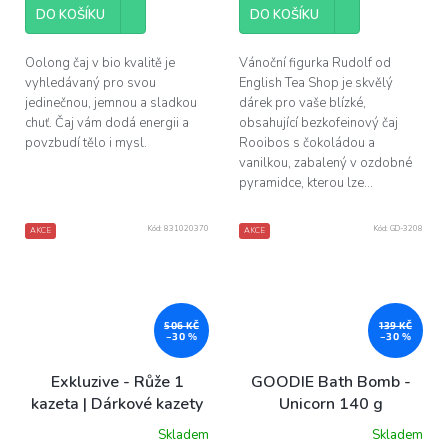
DO KOŠÍKU
DO KOŠÍKU
Oolong čaj v bio kvalitě je
Vánoční figurka Rudolf od
vyhledávaný pro svou
English Tea Shop je skvělý
jedinečnou, jemnou a sladkou
dárek pro vaše blízké,
chuť. Čaj vám dodá energii a
obsahující bezkofeinový čaj
povzbudí tělo i mysl.
Rooibos s čokoládou a
vanilkou, zabalený v ozdobné
pyramidce, kterou lze...
Kód:
831020370
Kód:
GD-3208
AKCE
AKCE
506 KČ
139 KČ
–30 %
–30 %
Exkluzive - Růže 1
GOODIE Bath Bomb -
kazeta | Dárkové kazety
Unicorn 140 g
Skladem
Skladem
Průměrné