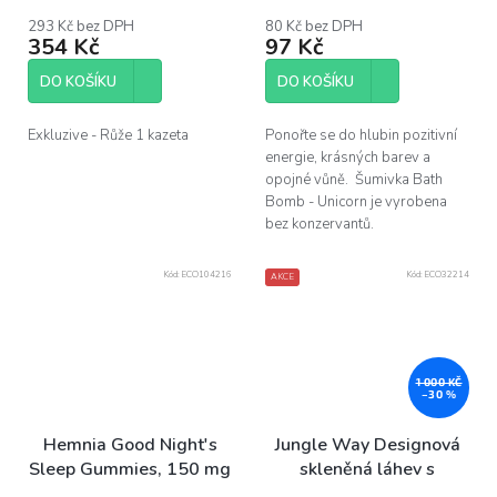
hodnocení
produktu
293 Kč bez DPH
80 Kč bez DPH
354 Kč
97 Kč
je
5,0
z
DO KOŠÍKU
DO KOŠÍKU
5
hvězdiček.
Exkluzive - Růže 1 kazeta
Ponořte se do hlubin pozitivní
energie, krásných barev a
opojné vůně. Šumivka Bath
Bomb - Unicorn je vyrobena
bez konzervantů.
Kód:
ECO104216
Kód:
ECO32214
AKCE
1 000 KČ
–30 %
Hemnia Good Night's
Jungle Way Designová
Sleep Gummies, 150 mg
skleněná láhev s
CBD, 15 ks x 10 mg
polodrahokamy, 480 ml