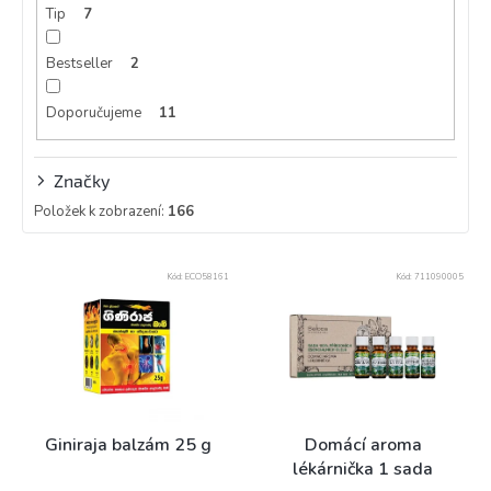
Tip
7
Bestseller
2
Doporučujeme
11
Značky
Položek k zobrazení:
166
V
Kód:
ECO58161
Kód:
711090005
ý
p
i
s
p
r
o
Giniraja balzám 25 g
Domácí aroma
d
lékárnička 1 sada
u