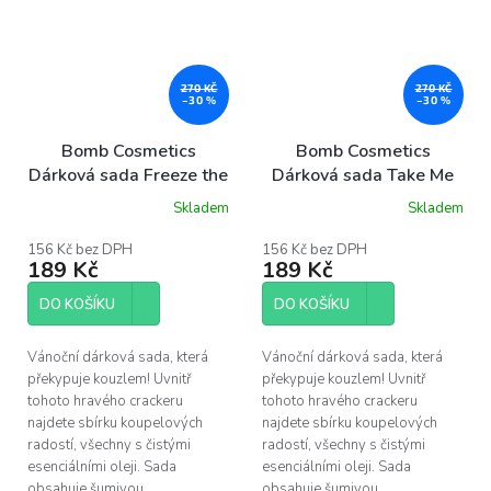
270 KČ
270 KČ
–30 %
–30 %
Bomb Cosmetics
Bomb Cosmetics
Dárková sada Freeze the
Dárková sada Take Me
day mini cracker
Gnome mini cracker
Skladem
Skladem
Průměrné
hodnocení
produktu
156 Kč bez DPH
156 Kč bez DPH
189 Kč
189 Kč
je
5,0
z
DO KOŠÍKU
DO KOŠÍKU
5
hvězdiček.
Vánoční dárková sada, která
Vánoční dárková sada, která
překypuje kouzlem! Uvnitř
překypuje kouzlem! Uvnitř
tohoto hravého crackeru
tohoto hravého crackeru
najdete sbírku koupelových
najdete sbírku koupelových
radostí, všechny s čistými
radostí, všechny s čistými
esenciálními oleji. Sada
esenciálními oleji. Sada
obsahuje šumivou...
obsahuje šumivou...