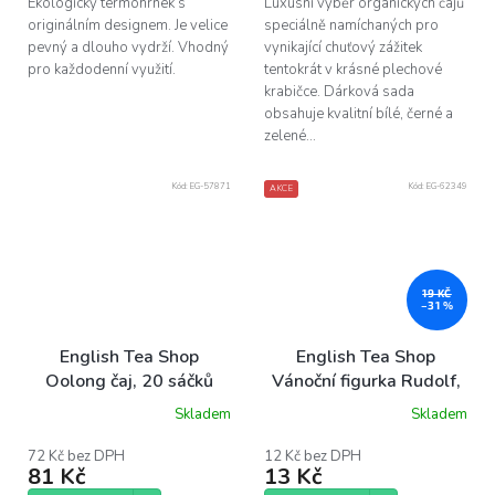
Ekologický termohrnek s
Luxusní výběr organických čajů
originálním designem. Je velice
speciálně namíchaných pro
pevný a dlouho vydrží. Vhodný
vynikající chuťový zážitek
pro každodenní využití.
tentokrát v krásné plechové
krabičce. Dárková sada
obsahuje kvalitní bílé, černé a
zelené...
Kód:
EG-57871
Kód:
EG-62349
AKCE
19 KČ
–31 %
English Tea Shop
English Tea Shop
Oolong čaj, 20 sáčků
Vánoční figurka Rudolf,
1 pyramidka
Skladem
Skladem
72 Kč bez DPH
12 Kč bez DPH
81 Kč
13 Kč