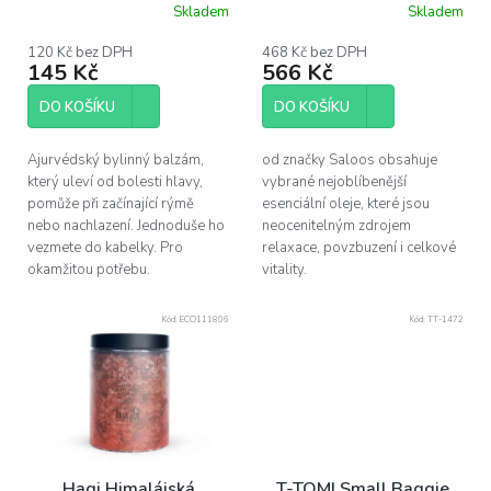
Skladem
Skladem
k
Průměrné
hodnocení
t
produktu
120 Kč bez DPH
468 Kč bez DPH
ů
145 Kč
566 Kč
je
5,0
z
DO KOŠÍKU
DO KOŠÍKU
5
hvězdiček.
Ajurvédský bylinný balzám,
od značky Saloos obsahuje
který uleví od bolesti hlavy,
vybrané nejoblíbenější
pomůže při začínající rýmě
esenciální oleje, které jsou
nebo nachlazení. Jednoduše ho
neocenitelným zdrojem
vezmete do kabelky. Pro
relaxace, povzbuzení i celkové
okamžitou potřebu.
vitality.
Kód:
ECO111806
Kód:
TT-1472
Hagi Himalájská
T-TOMI Small Baggie