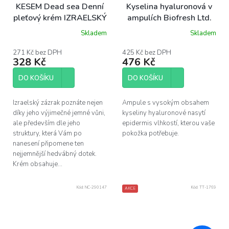
KESEM Dead sea Denní
Kyselina hyaluronová v
pleťový krém IZRAELSKÝ
ampulích Biofresh Ltd.
ZÁZRAK, 15 ml
10x5ml
Skladem
Skladem
271 Kč bez DPH
425 Kč bez DPH
328 Kč
476 Kč
DO KOŠÍKU
DO KOŠÍKU
Izraelský zázrak poznáte nejen
Ampule s vysokým obsahem
díky jeho výjimečné jemné vůni,
kyseliny hyaluronové nasytí
ale především dle jeho
epidermis vlhkostí, kterou vaše
struktury, která Vám po
pokožka potřebuje.
nanesení připomene ten
nejjemnější hedvábný dotek.
Krém obsahuje...
Kód:
NC-290147
Kód:
TT-1769
AKCE