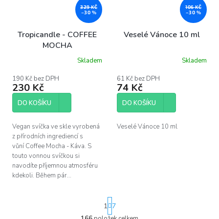
329 KČ
106 KČ
–30 %
–30 %
Tropicandle - COFFEE
Veselé Vánoce 10 ml
MOCHA
Skladem
Skladem
Průměrné
Průměrné
hodnocení
hodnocení
produktu
produktu
190 Kč bez DPH
61 Kč bez DPH
230 Kč
74 Kč
je
je
5,0
5,0
z
z
DO KOŠÍKU
DO KOŠÍKU
5
5
hvězdiček.
hvězdiček.
Vegan svíčka ve skle vyrobená
Veselé Vánoce 10 ml
z přírodních ingrediencí s
vůní Coffee Mocha - Káva. S
touto vonnou svíčkou si
navodíte příjemnou atmosféru
kdekoli. Během pár...
S
1
7
t
r
166
položek celkem