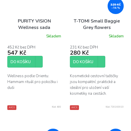
329 KČ
–14 %
PURITY VISION
T-TOMI Small Baggie
Wellness sada
Grey flowers
Skladem
Skladem
Průměrné
hodnocení
produktu
452 Kč bez DPH
231 Kč bez DPH
547 Kč
280 Kč
je
5,0
z
DO KOŠÍKU
DO KOŠÍKU
5
hvězdiček.
Wellness podle Orientu:
Kosmetické cestovní taštičky
Hammam rituál pro pokožku i
jsou kompaktní, praktické a
duši
ideální pro uložení vaší
kosmetiky na cestách.
Kód:
489
Kód:
730160010
AKCE
AKCE