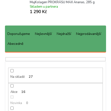
MujKolagen PROKRÁSU MAX Ananas, 285 g
Skladem u partnera
1 290 Kč
Ř
a
Doporučujeme
Nejlevnější
Nejdražší
Nejprodávanější
z
e
Abecedně
n
í
p
r
o
d
Na skladě
27
u
k
Akce
16
t
ů
Novinka
0