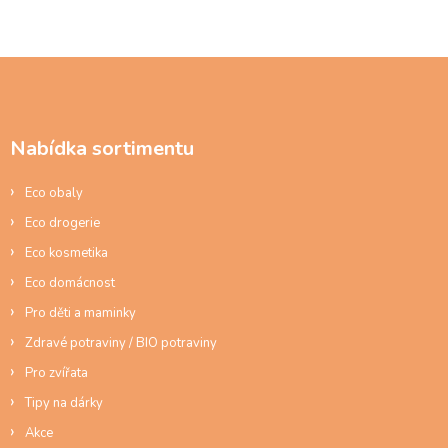
Z
á
p
a
Nabídka sortimentu
t
í
Eco obaly
Eco drogerie
Eco kosmetika
Eco domácnost
Pro děti a maminky
Zdravé potraviny / BIO potraviny
Pro zvířata
Tipy na dárky
Akce