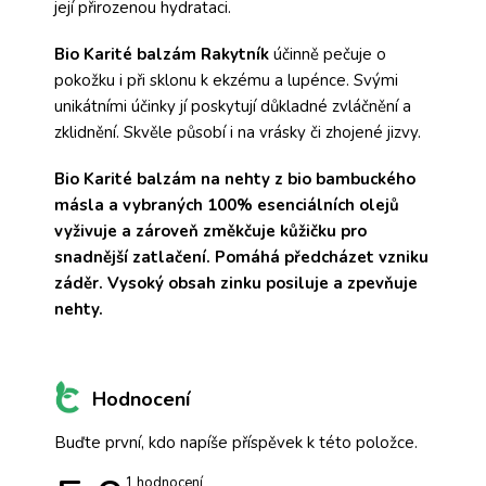
její přirozenou hydrataci.
Bio Karité balzám Rakytník
účinně pečuje o
pokožku i při sklonu k ekzému a lupénce. Svými
unikátními účinky jí poskytují důkladné zvláčnění a
zklidnění. Skvěle působí i na vrásky či zhojené jizvy.
Bio Karité balzám na nehty
z bio bambuckého
másla a vybraných 100% esenciálních olejů
vyživuje a zároveň změkčuje kůžičku pro
snadnější zatlačení. Pomáhá předcházet vzniku
záděr. Vysoký obsah zinku posiluje a zpevňuje
nehty.
Hodnocení
Buďte první, kdo napíše příspěvek k této položce.
Průměrné
1 hodnocení