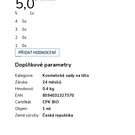
5,0
hodnocení
produktu
je
5
1x
5,0
z
4
0x
5
hvězdiček.
3
0x
2
0x
1
0x
PŘIDAT HODNOCENÍ
V
Doplňkové parametry
ý
p
i
Kategorie
:
Kosmetické sady na tělo
s
Záruka
:
24 měsíců
h
Hmotnost
:
0.4 kg
o
EAN
:
8594031327370
d
Certifikát
:
CPK BIO
n
Objem
:
1 ml
o
Země výroby
c
:
Česká republika
e
n
í