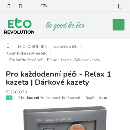
Přejít
CZK
na
obsah
Nákupní
košík
Domů
ECO KOSMETIKA
Eco péče o tělo
Kosmetické sady na tělo
Pro každodenní péči - Relax 1 kazeta | Dárkové kazety
Pro každodenní péči - Relax 1
kazeta | Dárkové kazety
831060370
Průměrné
1 hodnocení
Podrobnosti hodnocení
Značka:
Saloos
TIP
hodnocení
produktu
je
5,0
z
5