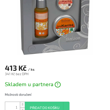
hvězdiček.
413 Kč
/ ks
341 Kč bez DPH
Měrná
Skladem u partnera
cena:
Možnosti doručení
PŘIDAT DO KOŠÍKU