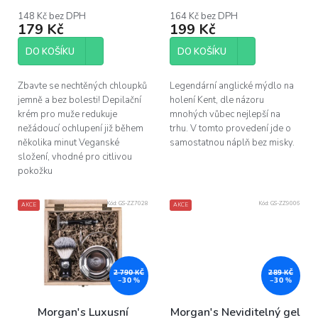
t
148 Kč bez DPH
164 Kč bez DPH
ů
179 Kč
199 Kč
DO KOŠÍKU
DO KOŠÍKU
Zbavte se nechtěných chloupků
Legendární anglické mýdlo na
jemně a bez bolesti! Depilační
holení Kent, dle názoru
krém pro muže redukuje
mnohých vůbec nejlepší na
nežádoucí ochlupení již během
trhu. V tomto provedení jde o
několika minut Veganské
samostatnou náplň bez misky.
složení, vhodné pro citlivou
pokožku
Kód:
GS-ZZ7028
Kód:
GS-ZZ9006
AKCE
AKCE
2 790 KČ
289 KČ
–30 %
–30 %
Morgan's Luxusní
Morgan's Neviditelný gel