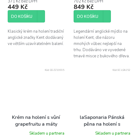
371 Kč bez DPH
702 Kč bez DPH
449 Kč
849 Kč
DO KOŠÍKU
DO KOŠÍKU
Klasický krém na holení tradiční
Legendární anglické mýdlo na
anglické značky Kent dodávaný
holení Kent, dle názoru
ve větším uzavíratelném balení.
mnohých vůbec nejlepší na
trhu. Dodáváno ve vyvedené
tmavé misce z bukového dřeva.
Kód:
GS-ZZ10695
Kód:
EC-LSA152
Krém na holení s vůní
laSaponaria Pánská
grapefruitu a máty
pěna na holení s
Mühle Shaving Cream —
konopím BIO, 150 ml
Skladem u partnera
Skladem u partnera
Grapefruit & Mint (75