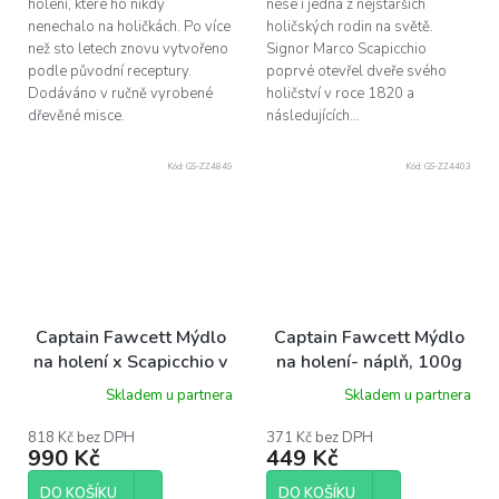
holení, které ho nikdy
nese i jedna z nejstarších
nenechalo na holičkách. Po více
holičských rodin na světě.
než sto letech znovu vytvořeno
Signor Marco Scapicchio
podle původní receptury.
poprvé otevřel dveře svého
Dodáváno v ručně vyrobené
holičství v roce 1820 a
dřevěné misce.
následujících...
Kód:
GS-ZZ4849
Kód:
GS-ZZ4403
Captain Fawcett Mýdlo
Captain Fawcett Mýdlo
na holení x Scapicchio v
na holení- náplň, 100g
dřevěné misce, 110g
Skladem u partnera
Skladem u partnera
818 Kč bez DPH
371 Kč bez DPH
990 Kč
449 Kč
DO KOŠÍKU
DO KOŠÍKU