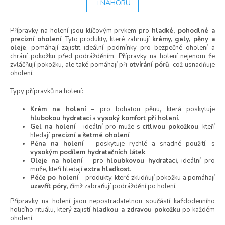
v
NAHORU
n
l
k
á
o
Přípravky na holení jsou klíčovým prvkem pro
d
hladké, pohodlné a
v
precizní oholení
. Tyto produkty, které zahrnují
krémy, gely, pěny a
á
a
oleje
, pomáhají zajistit ideální podmínky pro bezpečné oholení a
n
c
chrání pokožku před podrážděním. Přípravky na holení nejenom že
í
í
zvláčňují pokožku, ale také pomáhají při
otvírání pórů
, což usnadňuje
p
oholení.
r
v
Typy přípravků na holení:
k
y
Krém na holení
– pro bohatou pěnu, která poskytuje
v
hlubokou hydrataci
a
vysoký komfort při holení
.
ý
Gel na holení
– ideální pro muže s
citlivou pokožkou
, kteří
hledají
precizní a šetrné oholení
.
p
Pěna na holení
– poskytuje rychlé a snadné použití, s
i
vysokým podílem hydratačních látek
.
s
Oleje na holení
– pro
hloubkovou hydrataci
, ideální pro
u
muže, kteří hledají
extra hladkost
.
Péče po holení
– produkty, které zklidňují pokožku a pomáhají
uzavřít póry
, čímž zabraňují podráždění po holení.
Přípravky na holení jsou nepostradatelnou součástí každodenního
holicího rituálu, který zajistí
hladkou a zdravou pokožku
po každém
oholení.