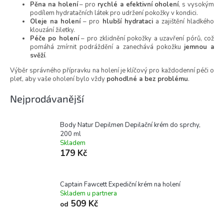
Pěna na holení
– pro
rychlé a efektivní oholení
, s vysokým
podílem hydratačních látek pro udržení pokožky v kondici.
Oleje na holení
– pro
hlubší hydrataci
a zajištění hladkého
klouzání žiletky.
Péče po holení
– pro zklidnění pokožky a uzavření pórů, což
pomáhá zmírnit podráždění a zanechává pokožku
jemnou a
svěží
.
Výběr správného přípravku na holení je klíčový pro každodenní péči o
pleť, aby vaše oholení bylo vždy
pohodlné a bez problému
.
Nejprodávanější
Body Natur Depilmen Depilační krém do sprchy,
200 ml
Skladem
179 Kč
Captain Fawcett Expediční krém na holení
Skladem u partnera
509 Kč
od