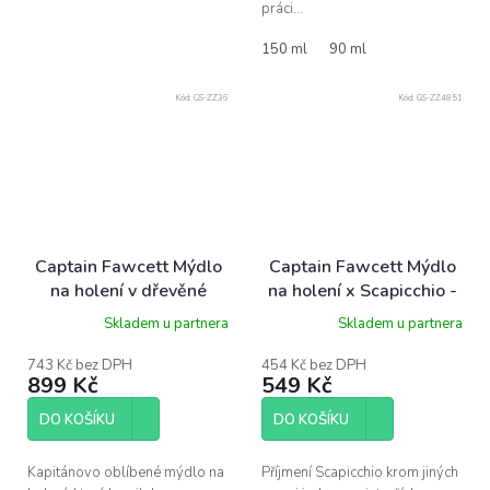
práci...
150 ml
90 ml
Kód:
GS-ZZ36
Kód:
GS-ZZ4851
Captain Fawcett Mýdlo
Captain Fawcett Mýdlo
na holení v dřevěné
na holení x Scapicchio -
misce, 100g
náplň, 110g
Skladem u partnera
Skladem u partnera
743 Kč bez DPH
454 Kč bez DPH
899 Kč
549 Kč
DO KOŠÍKU
DO KOŠÍKU
Kapitánovo oblíbené mýdlo na
Příjmení Scapicchio krom jiných