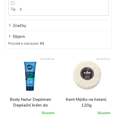
Tip
1
Značky
Objem
Položek k zobrazení:
63
V
Kód:
ECO85159
Kód:
GS-ZZ319
ý
p
i
s
p
r
o
Body Natur Depilmen
Kent Mýdlo na holení,
d
Depilační krém do
120g
u
sprchy, 200 ml
Skladem
Skladem
k