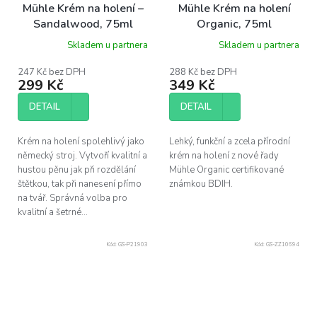
Mühle Krém na holení –
Mühle Krém na holení
Sandalwood, 75ml
Organic, 75ml
Skladem u partnera
Skladem u partnera
247 Kč bez DPH
288 Kč bez DPH
299 Kč
349 Kč
DETAIL
DETAIL
Krém na holení spolehlivý jako
Lehký, funkční a zcela přírodní
německý stroj. Vytvoří kvalitní a
krém na holení z nové řady
hustou pěnu jak při rozdělání
Mühle Organic certifikované
štětkou, tak při nanesení přímo
známkou BDIH.
na tvář. Správná volba pro
kvalitní a šetrné...
Kód:
GS-P21903
Kód:
GS-ZZ10694