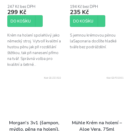
ml)
247 Kč bez DPH
194 Kč bez DPH
299 Kč
235 Kč
DO KOŠÍKU
DO KOŠÍKU
Krém na holení spolehlivý jako
S jemnou krémovou pěnou
německý stroj. Vytvoří kvalitní a
laSaponaria docílíte hladké
hustou pěnu jak při rozdělání
tváře bez podráždění.
štětkou, tak při nanesení přímo
na tvář. Správná volba pro
kvalitní a šetrné...
Kód:
GS-ZZ1532
Kód:
GS-P21901
Morgan's 3v1 (šampon,
Mühle Krém na holení –
mýdlo, pěna na holení),
Aloe Vera, 75ml