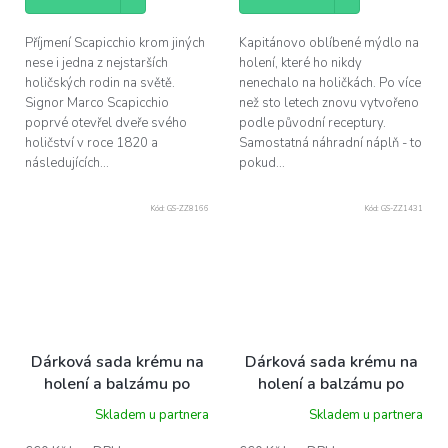
Příjmení Scapicchio krom jiných
Kapitánovo oblíbené mýdlo na
nese i jedna z nejstarších
holení, které ho nikdy
holičských rodin na světě.
nenechalo na holičkách. Po více
Signor Marco Scapicchio
než sto letech znovu vytvořeno
poprvé otevřel dveře svého
podle původní receptury.
holičství v roce 1820 a
Samostatná náhradní náplň - to
následujících...
pokud...
Kód:
GS-ZZ8166
Kód:
GS-ZZ1431
Dárková sada krému na
Dárková sada krému na
holení a balzámu po
holení a balzámu po
holení Mühle - Aloe Vera
holení Mühle -
Skladem u partnera
Skladem u partnera
Sandalwood