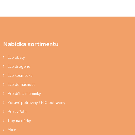
Z
á
p
a
Nabídka sortimentu
t
í
Eco obaly
Eco drogerie
Eco kosmetika
Eco domácnost
Pro děti a maminky
Zdravé potraviny / BIO potraviny
Pro zvířata
Tipy na dárky
Akce