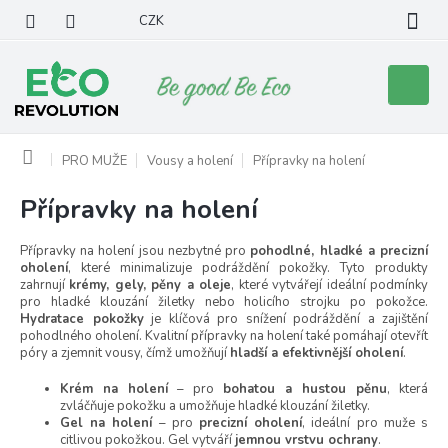
Přejít
CZK
na
obsah
Nákupní
košík
Domů
PRO MUŽE
Vousy a holení
Přípravky na holení
Přípravky na holení
Přípravky na holení jsou nezbytné pro
pohodlné, hladké a precizní
oholení
, které minimalizuje podráždění pokožky. Tyto produkty
zahrnují
krémy, gely, pěny a oleje
, které vytvářejí ideální podmínky
pro hladké klouzání žiletky nebo holicího strojku po pokožce.
Hydratace pokožky
je klíčová pro snížení podráždění a zajištění
pohodlného oholení. Kvalitní přípravky na holení také pomáhají otevřít
póry a zjemnit vousy, čímž umožňují
hladší a efektivnější oholení
.
Krém na holení
– pro
bohatou a hustou pěnu
, která
zvláčňuje pokožku a umožňuje hladké klouzání žiletky.
Gel na holení
– pro
precizní oholení
, ideální pro muže s
citlivou pokožkou. Gel vytváří
jemnou vrstvu ochrany
.