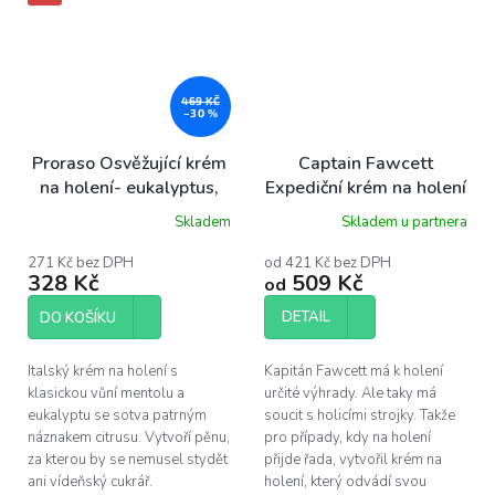
469 KČ
–30 %
Proraso Osvěžující krém
Captain Fawcett
na holení- eukalyptus,
Expediční krém na holení
500 ml
Skladem
Skladem u partnera
271 Kč bez DPH
od 421 Kč bez DPH
328 Kč
509 Kč
od
DETAIL
DO KOŠÍKU
Italský krém na holení s
Kapitán Fawcett má k holení
klasickou vůní mentolu a
určité výhrady. Ale taky má
eukalyptu se sotva patrným
soucit s holicími strojky. Takže
náznakem citrusu. Vytvoří pěnu,
pro případy, kdy na holení
za kterou by se nemusel stydět
přijde řada, vytvořil krém na
ani vídeňský cukrář.
holení, který odvádí svou