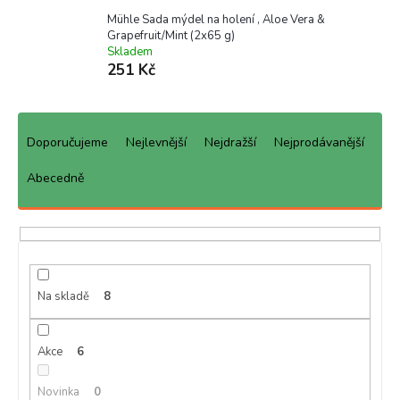
Mühle Sada mýdel na holení , Aloe Vera &
Grapefruit/Mint (2x65 g)
Skladem
251 Kč
Ř
a
Doporučujeme
Nejlevnější
Nejdražší
Nejprodávanější
z
e
Abecedně
n
í
p
r
o
d
Na skladě
8
u
k
Akce
6
t
ů
Novinka
0