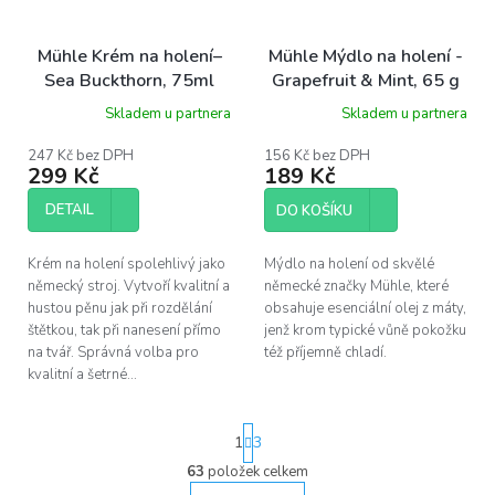
Mühle Krém na holení–
Mühle Mýdlo na holení -
Sea Buckthorn, 75ml
Grapefruit & Mint, 65 g
Skladem u partnera
Skladem u partnera
247 Kč bez DPH
156 Kč bez DPH
299 Kč
189 Kč
DETAIL
DO KOŠÍKU
Krém na holení spolehlivý jako
Mýdlo na holení od skvělé
německý stroj. Vytvoří kvalitní a
německé značky Mühle, které
hustou pěnu jak při rozdělání
obsahuje esenciální olej z máty,
štětkou, tak při nanesení přímo
jenž krom typické vůně pokožku
na tvář. Správná volba pro
též příjemně chladí.
kvalitní a šetrné...
S
1
3
t
r
63
položek celkem
O
á