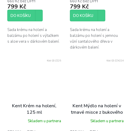
660 Kč bez DPH
660 Kč bez DPH
799 Kč
799 Kč
DO KOŠÍKU
DO KOŠÍKU
Sada krému na holení a
Sada krému na holení a
balzámu po holení s výtažkem
balzámu po holení s jemnou
s aloe vera v dárkovém balení.
vůní santalového dřeva v
dárkovém balení.
Kód:
GS-ZZ25
Kód:
GS-ZZ4224
Kent Krém na holení,
Kent Mýdlo na holení v
125 ml
tmavé misce z bukového
dřeva, 120g
Skladem u partnera
Skladem u partnera