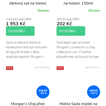
dárkový set na holení
na holení, 150ml
Skladem
Skladem
1 614 Kč bez DPH
167 Kč bez DPH
1 953 Kč
202 Kč
DO KOŠÍKU
DO KOŠÍKU
Stylová dřevěná dárková
Hydratující gel na holení
kazeta plná nástrojů na holení
Morgan's, se kterým si vždy
té nejvyšší kvality z dílny
vidíte pod ruce. V tomhle
anglické legendy Morgan's.
případě tedy spíše pod strojek.
Kód:
GS-ZZ1538
Kód:
GS-ZZ16911
AKCE
AKCE
539 KČ
359 KČ
–30 %
–30 %
Morgan's Olej před
Mühle Sada mýdel na