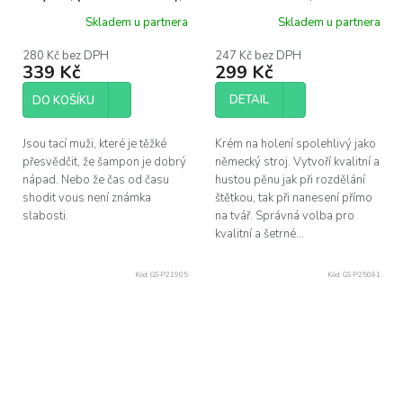
100ml
Skladem u partnera
Skladem u partnera
280 Kč bez DPH
247 Kč bez DPH
339 Kč
299 Kč
DETAIL
DO KOŠÍKU
Jsou tací muži, které je těžké
Krém na holení spolehlivý jako
přesvědčit, že šampon je dobrý
německý stroj. Vytvoří kvalitní a
nápad. Nebo že čas od času
hustou pěnu jak při rozdělání
shodit vous není známka
štětkou, tak při nanesení přímo
slabosti.
na tvář. Správná volba pro
kvalitní a šetrné...
Kód:
GS-P21905
Kód:
GS-P25081