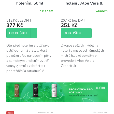
holením, 50ml
holení , Aloe Vera &
Grapefruit/Mint (2x65 g)
Skladem
Skladem
312 Kč bez DPH
207 Kč bez DPH
377 Kč
251 Kč
DO KOŠÍKU
DO KOŠÍKU
Olej před holením slouží jako
Dvojice svěžích mýdel na
další ochranná vrstva, která
holení v misce od německých
pokožku před nanesením pěny
mistrů hladké pokožky v
a samotným oholením zvlhčí,
provedení Aloe Vera a
vousy zjemní a zabrání tak
Grapefruit.
podráždění a zarudnutí. A...
Kód:
GS-ZZ3308
Kód:
GS-P51956
AKCE