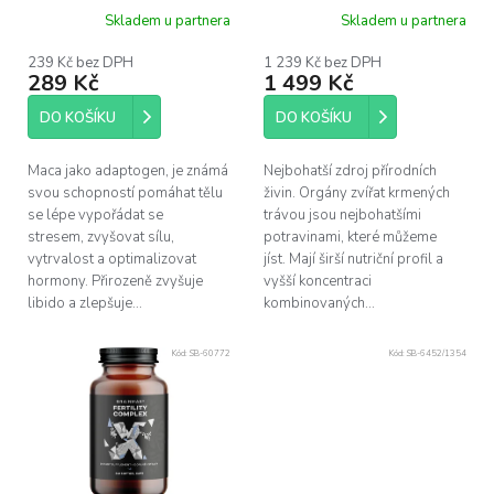
u
kapslí
kapslí
Skladem u partnera
Skladem u partnera
k
t
239 Kč bez DPH
1 239 Kč bez DPH
ů
289 Kč
1 499 Kč
DO KOŠÍKU
DO KOŠÍKU
Maca jako adaptogen, je známá
Nejbohatší zdroj přírodních
svou schopností pomáhat tělu
živin. Orgány zvířat krmených
se lépe vypořádat se
trávou jsou nejbohatšími
stresem, zvyšovat sílu,
potravinami, které můžeme
vytrvalost a optimalizovat
jíst. Mají širší nutriční profil a
hormony. Přirozeně zvyšuje
vyšší koncentraci
libido a zlepšuje...
kombinovaných...
Kód:
SB-60772
Kód:
SB-6452/1354