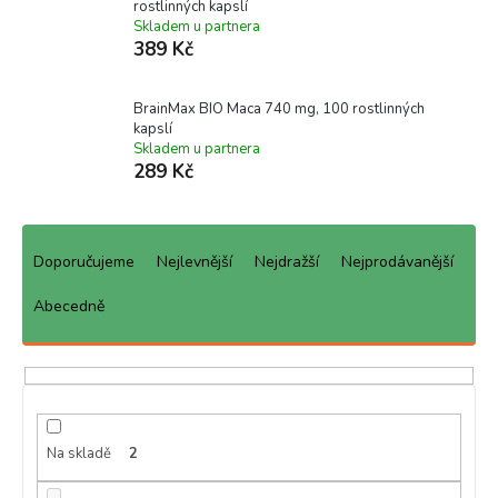
rostlinných kapslí
Skladem u partnera
389 Kč
BrainMax BIO Maca 740 mg, 100 rostlinných
kapslí
Skladem u partnera
289 Kč
Ř
a
Doporučujeme
Nejlevnější
Nejdražší
Nejprodávanější
z
e
Abecedně
n
í
p
r
o
d
Na skladě
2
u