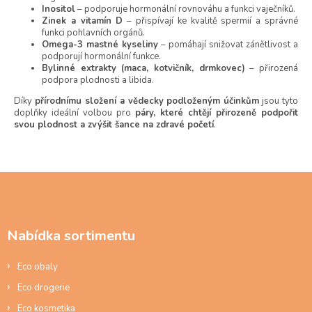
k
Inositol
– podporuje hormonální rovnováhu a funkci vaječníků.
y
Zinek a vitamín D
– přispívají ke kvalitě spermií a správné
v
funkci pohlavních orgánů.
Omega-3 mastné kyseliny
– pomáhají snižovat zánětlivost a
ý
podporují hormonální funkce.
p
Bylinné extrakty (maca, kotvičník, drmkovec)
– přirozená
i
podpora plodnosti a libida.
s
u
Díky
přírodnímu složení a vědecky podloženým účinkům
jsou tyto
doplňky ideální volbou pro
páry, které chtějí přirozeně podpořit
svou plodnost a zvýšit šance na zdravé početí
.
Z
á
p
a
Nabídka sortimentu
t
í
Eco obaly
Eco drogerie
Eco kosmetika