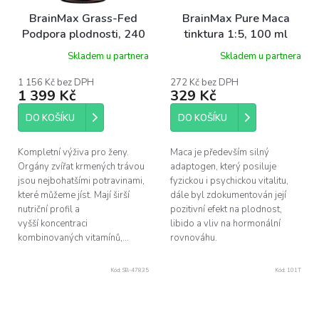
BrainMax Grass-Fed
BrainMax Pure Maca
Podpora plodnosti, 240
tinktura 1:5, 100 ml
kapslí
Skladem u partnera
Skladem u partnera
1 156 Kč bez DPH
272 Kč bez DPH
1 399 Kč
329 Kč
DO KOŠÍKU
DO KOŠÍKU
Kompletní výživa pro ženy.
Maca je především silný
Orgány zvířat krmených trávou
adaptogen, který posiluje
jsou nejbohatšími potravinami,
fyzickou i psychickou vitalitu,
které můžeme jíst. Mají širší
dále byl zdokumentován její
nutriční profil a
pozitivní efekt na plodnost,
vyšší koncentraci
libido a vliv na hormonální
kombinovaných vitamínů,...
rovnováhu.
Kód:
SB-47835
Kód:
101T