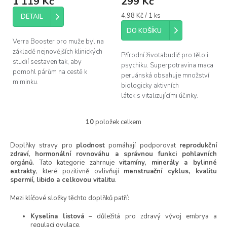
1 119 Kč
299 Kč
Měrná
4,98 Kč / 1 ks
DETAIL
cena:
DO KOŠÍKU
Verra Booster pro muže byl na
základě nejnovějších klinických
Přírodní životabudič pro tělo i
studií sestaven tak, aby
psychiku. Superpotravina maca
pomohl párům na cestě k
peruánská obsahuje množství
miminku.
biologicky aktivních
látek s vitalizujícími účinky.
10
položek celkem
O
v
l
Doplňky stravy pro
plodnost
pomáhají podporovat
reprodukční
zdraví, hormonální rovnováhu a správnou funkci pohlavních
á
orgánů
. Tato kategorie zahrnuje
vitamíny, minerály a bylinné
d
extrakty
, které pozitivně ovlivňují
menstruační cyklus, kvalitu
a
spermií, libido a celkovou vitalitu
.
c
í
Mezi klíčové složky těchto doplňků patří:
p
r
Kyselina listová
– důležitá pro zdravý vývoj embrya a
v
regulaci ovulace.