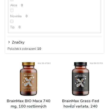
k
Akce
0
t
ů
Novinka
0
Tip
0
Značky
Položek k zobrazení:
10
V
Kód:
SB-47981
Kód:
SB-60763
ý
p
i
s
p
r
o
BrainMax BIO Maca 740
BrainMax Grass-Fed
d
mg, 100 rostlinných
hovězí varlata, 240