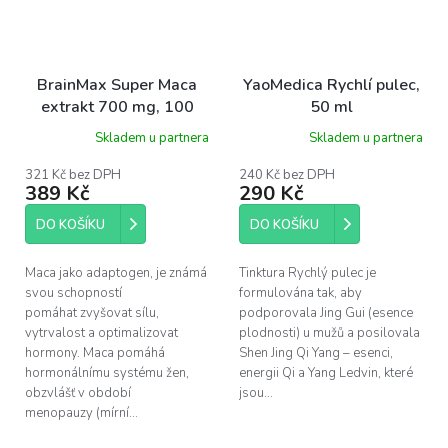
BrainMax Super Maca
YaoMedica Rychlí pulec,
extrakt 700 mg, 100
50 ml
rostlinných kapslí
Skladem u partnera
Skladem u partnera
321 Kč bez DPH
240 Kč bez DPH
389 Kč
290 Kč
DO KOŠÍKU
DO KOŠÍKU
Maca jako adaptogen, je známá
Tinktura Rychlý pulec je
svou schopností
formulována tak, aby
pomáhat zvyšovat sílu,
podporovala Jing Gui (esence
vytrvalost a optimalizovat
plodnosti) u mužů a posilovala
hormony. Maca pomáhá
Shen Jing Qi Yang – esenci,
hormonálnímu systému žen,
energii Qi a Yang Ledvin, které
obzvlášť v období
jsou...
menopauzy (mírní...