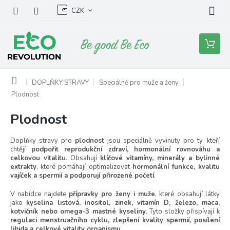
Přejít
CZK
na
obsah
Nákupní
košík
Domů
DOPLŇKY STRAVY
Speciálně pro muže a ženy
Plodnost
Plodnost
Doplňky stravy pro
plodnost
jsou speciálně vyvinuty pro ty, kteří
chtějí
podpořit reprodukční zdraví, hormonální rovnováhu a
celkovou vitalitu
. Obsahují
klíčové vitamíny, minerály a bylinné
extrakty
, které pomáhají optimalizovat
hormonální funkce, kvalitu
vajíček a spermií a podporují přirozené početí
.
V nabídce najdete
přípravky pro ženy i muže
, které obsahují látky
jako
kyselina listová, inositol, zinek, vitamín D, železo, maca,
kotvičník nebo omega-3 mastné kyseliny
. Tyto složky přispívají k
regulaci menstruačního cyklu, zlepšení kvality spermií, posílení
libida a celkové vitality organismu
.