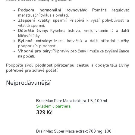
Podpora hormonální rovnováhy:
Pomáhá regulovat
menstruační cyklus a ovulaci.
Zlepšení kvality spermií:
Přispívá k vyšší pohyblivosti a
vitalitě spermií.
Důležité živiny:
Kyselina listová, zinek, vitamín D a další
klíčové látky.
Bylinné extrakty:
Maca, kotvičník a další přírodní složky
podporující plodnost.
Vhodné pro páry:
Přípravky pro ženy i muže ke zvýšení šance
na početí.
Podpořte svou
plodnost přirozenou cestou
a dodejte tělu
živiny
potřebné pro zdravé početí
.
Nejprodávanější
BrainMax Pure Maca tinktura 1:5, 100 ml
Skladem u partnera
329 Kč
BrainMax Super Maca extrakt 700 mg, 100