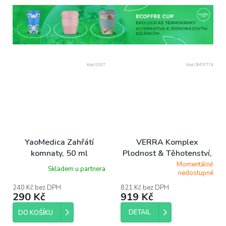
Kód:
020T
Kód:
OM76774
YaoMedica Zahřátí
VERRA Komplex
komnaty, 50 ml
Plodnost & Těhotenství,
60 kapslí
Momentálně
Skladem u partnera
Průměrné
nedostupné
hodnocení
produktu
240 Kč bez DPH
821 Kč bez DPH
290 Kč
919 Kč
je
5,0
z
DETAIL
DO KOŠÍKU
5