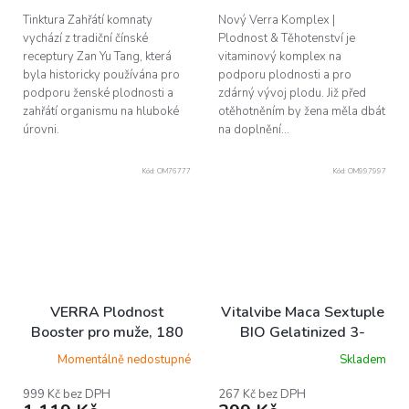
hvězdiček.
Tinktura Zahřátí komnaty
Nový Verra Komplex |
vychází z tradiční čínské
Plodnost & Těhotenství je
receptury Zan Yu Tang, která
vitaminový komplex na
byla historicky používána pro
podporu plodnosti a pro
podporu ženské plodnosti a
zdárný vývoj plodu. Již před
zahřátí organismu na hluboké
otěhotněním by žena měla dbát
úrovni.
na doplnění...
Kód:
OM76777
Kód:
OM997997
VERRA Plodnost
Vitalvibe Maca Sextuple
Booster pro muže, 180
BIO Gelatinized 3-
kapslí
Complex, 60 kapslí
Momentálně nedostupné
Skladem
999 Kč bez DPH
267 Kč bez DPH