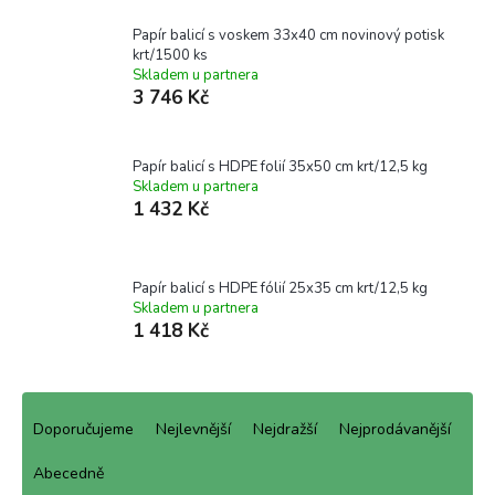
Papír balicí s voskem 33x40 cm novinový potisk
krt/1500 ks
Skladem u partnera
3 746 Kč
Papír balicí s HDPE folií 35x50 cm krt/12,5 kg
Skladem u partnera
1 432 Kč
Papír balicí s HDPE fólií 25x35 cm krt/12,5 kg
Skladem u partnera
1 418 Kč
Ř
a
Doporučujeme
Nejlevnější
Nejdražší
Nejprodávanější
z
e
Abecedně