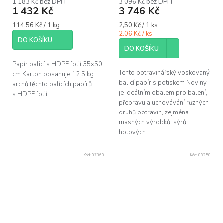
1 183 Kč bez DPH
3 096 Kč bez DPH
1 432 Kč
3 746 Kč
Měrná
Měrná
114,56 Kč / 1 kg
2,50 Kč / 1 ks
cena:
cena:
2.06 Kč / ks
DO KOŠÍKU
DO KOŠÍKU
Papír balicí s HDPE folií 35x50
Tento potravinářský voskovaný
cm Karton obsahuje 12.5 kg
balicí papír s potiskem Noviny
archů těchto balících papírů
je ideálním obalem pro balení,
s HDPE folií.
přepravu a uchovávání různých
druhů potravin, zejména
masných výrobků, sýrů,
hotových...
Kód:
07860
Kód:
09250