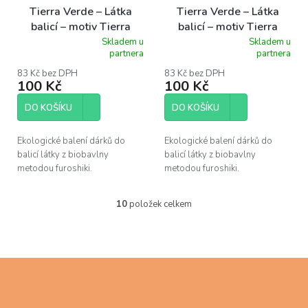
Tierra Verde – Látka
Tierra Verde – Látka
balicí – motiv Tierra
balicí – motiv Tierra
Verde fialová, 1 ks
Verde tealová, 1 ks
Skladem u
Skladem u
Průměrné
Průměrné
partnera
partnera
hodnocení
hodnocení
produktu
produktu
83 Kč bez DPH
83 Kč bez DPH
100 Kč
100 Kč
je
je
5,0
5,0
z
z
DO KOŠÍKU
DO KOŠÍKU
5
5
hvězdiček.
hvězdiček.
Ekologické balení dárků do
Ekologické balení dárků do
balicí látky z biobavlny
balicí látky z biobavlny
metodou furoshiki.
metodou furoshiki.
10
položek celkem
O
v
l
á
d
Z
a
á
c
p
í