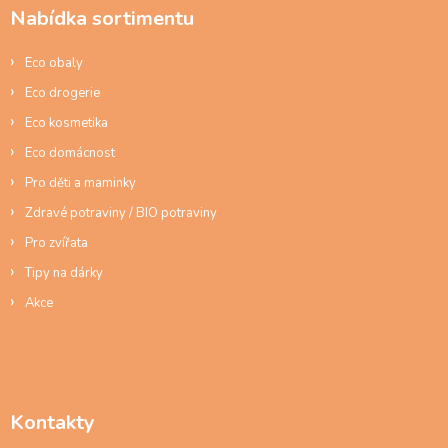
a
p
Nabídka sortimentu
t
r
í
v
Eco obaly
k
y
Eco drogerie
v
ý
Eco kosmetika
p
Eco domácnost
i
s
Pro děti a maminky
u
Zdravé potraviny / BIO potraviny
Pro zvířata
Tipy na dárky
Akce
Kontakty