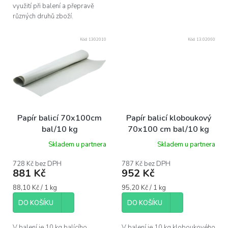
využití při balení a přepravě
různých druhů zboží.
Kód:
1302010
Kód:
13.02060
Papír balicí 70x100cm
Papír balicí kloboukový
bal/10 kg
70x100 cm bal/10 kg
Skladem u partnera
Skladem u partnera
728 Kč bez DPH
787 Kč bez DPH
881 Kč
952 Kč
Měrná
Měrná
88,10 Kč / 1 kg
95,20 Kč / 1 kg
cena:
cena:
DO KOŠÍKU
DO KOŠÍKU
V balení je 10 kg balícího
V balení je 10 kg kloboukového