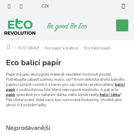
Přejít
CZK
na
obsah
Nákupní
košík
Domů
ECO OBALY
Eco papír a krabice
Eco balicí papír
Eco balicí papír
Papír má jako ekologický materiál nesčetně možností použití.
Potřebujete zabalit uzeniny, maso, sýr? Krom několika druhů balicího
papíru různých rozměrů a barev pro vás máme recyklovatelný
balicí
papír
s voděodolnou fólií, která nepropustí mastnotu. A pak je tu
papír
speciálně pro zabalení dárku, nebo byste raději
balicí látku
?
Pak obdarovaný získá navíc kus vzorované biobavlny, vhodné jako
ubrus či k uvázání tašky.
Nejprodávanější