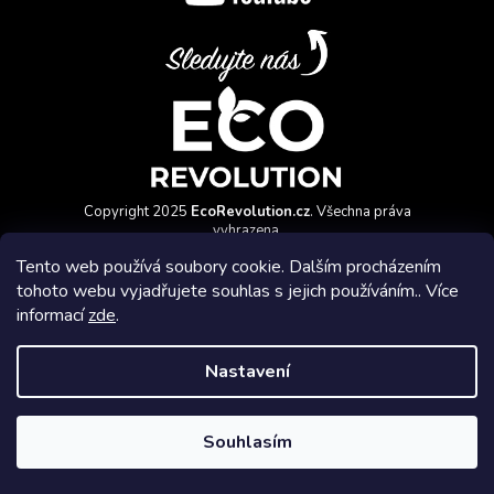
Copyright 2025
EcoRevolution.cz
. Všechna práva
vyhrazena.
Vytvořil a marketingově zajišťuje
HyperGroup.cz
Tento web používá soubory cookie. Dalším procházením
tohoto webu vyjadřujete souhlas s jejich používáním.. Více
informací
zde
.
Nastavení
Affiliate program
Souhlasím
Vytvořil Shoptet Premium