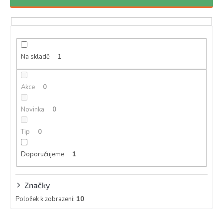
n
í
p
r
o
d
Na skladě
1
u
k
Akce
0
t
ů
Novinka
0
Tip
0
Doporučujeme
1
Značky
Položek k zobrazení:
10