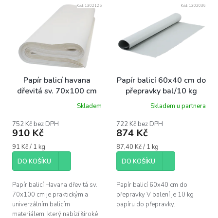
V
Kód:
1302125
Kód:
1302036
ý
p
i
s
p
r
o
Papír balicí havana
Papír balicí 60x40 cm do
d
dřevitá sv. 70x100 cm
přepravky bal/10 kg
u
45 g bal/10 kg
Skladem
Skladem u partnera
k
t
752 Kč bez DPH
722 Kč bez DPH
ů
910 Kč
874 Kč
Měrná
Měrná
91 Kč / 1 kg
87,40 Kč / 1 kg
cena:
cena:
DO KOŠÍKU
DO KOŠÍKU
Papír balicí Havana dřevitá sv.
Papír balicí 60x40 cm do
70x100 cm je praktickým a
přepravky V balení je 10 kg
univerzálním balicím
papíru do přepravky.
materiálem, který nabízí široké