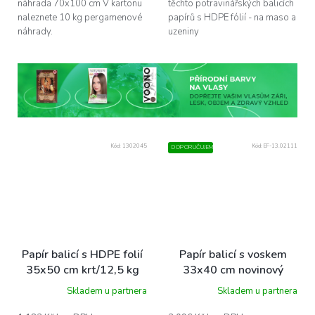
náhrada 70x100 cm V kartonu
těchto potravinářských balicích
naleznete 10 kg pergamenové
papírů s HDPE fólií - na maso a
náhrady.
uzeniny
Kód:
1302045
Kód:
EF-13.02111
DOPORUČUJEME
Papír balicí s HDPE folií
Papír balicí s voskem
35x50 cm krt/12,5 kg
33x40 cm novinový
potisk krt/1500 ks
Skladem u partnera
Skladem u partnera