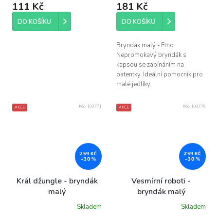
111 Kč
181 Kč
DO KOŠÍKU
DO KOŠÍKU
Bryndák malý - Etno
Nepromokavý bryndák s
kapsou se zapínáním na
patentky. Ideální pomocník pro
malé jedlíky.
Kód:
102771
Kód:
102776
AKCE
AKCE
259 KČ
259 KČ
–30 %
–30 %
Král džungle - bryndák
Vesmírní roboti -
malý
bryndák malý
Skladem
Skladem