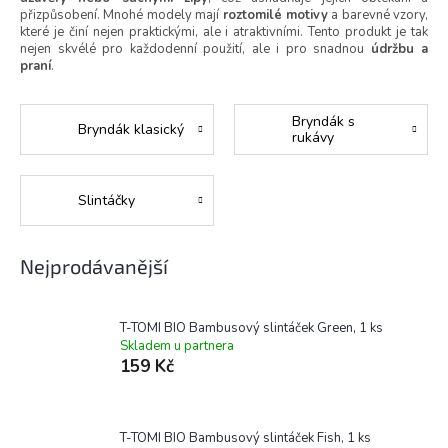
přizpůsobení. Mnohé modely mají
roztomilé motivy
a barevné vzory,
které je činí nejen praktickými, ale i atraktivními. Tento produkt je tak
nejen skvélé pro každodenní použití, ale i pro snadnou
údržbu a
praní
.
Bryndák s
Bryndák klasický
rukávy
Slintáčky
Nejprodávanější
T-TOMI BIO Bambusový slintáček Green, 1 ks
Skladem u partnera
159 Kč
T-TOMI BIO Bambusový slintáček Fish, 1 ks