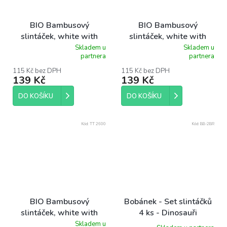
BIO Bambusový
BIO Bambusový
slintáček, white with
slintáček, white with
beige edging / bílý s
blue edging / bílý s
Skladem u
Skladem u
Průměrné
Průměrné
partnera
partnera
béžovým okrajem
modrým okrajem
hodnocení
hodnocení
produktu
produktu
115 Kč bez DPH
115 Kč bez DPH
139 Kč
139 Kč
je
je
5,0
5,0
z
z
DO KOŠÍKU
DO KOŠÍKU
5
5
hvězdiček.
hvězdiček.
Kód:
TT 2600
Kód:
BB-2BR
BIO Bambusový
Bobánek - Set slintáčků
slintáček, white with
4 ks - Dinosauři
pink edging / bílý s
Skladem u