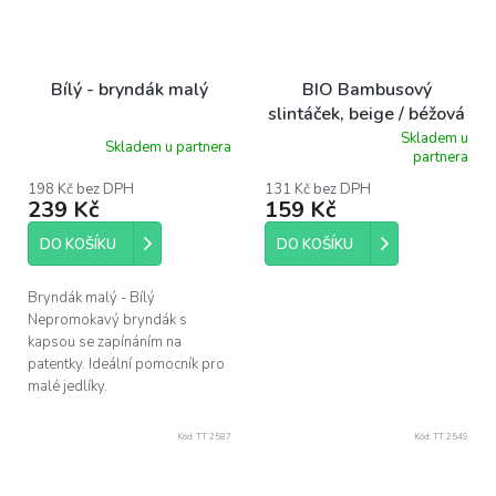
Bílý - bryndák malý
BIO Bambusový
slintáček, beige / béžová
Skladem u
Skladem u partnera
Průměrné
partnera
hodnocení
produktu
198 Kč bez DPH
131 Kč bez DPH
239 Kč
159 Kč
je
5,0
z
DO KOŠÍKU
DO KOŠÍKU
5
hvězdiček.
Bryndák malý - Bílý
Nepromokavý bryndák s
kapsou se zapínáním na
patentky. Ideální pomocník pro
malé jedlíky.
Kód:
TT 2587
Kód:
TT 2549