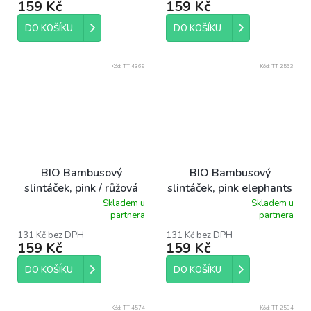
159 Kč
159 Kč
je
je
5,0
5,0
z
z
DO KOŠÍKU
DO KOŠÍKU
5
5
hvězdiček.
hvězdiček.
Kód:
TT 4369
Kód:
TT 2563
BIO Bambusový
BIO Bambusový
slintáček, pink / růžová
slintáček, pink elephants
/ růžoví sloni
Skladem u
Skladem u
Průměrné
Průměrné
partnera
partnera
hodnocení
hodnocení
produktu
produktu
131 Kč bez DPH
131 Kč bez DPH
159 Kč
159 Kč
je
je
5,0
5,0
z
z
DO KOŠÍKU
DO KOŠÍKU
5
5
hvězdiček.
hvězdiček.
Kód:
TT 4574
Kód:
TT 2594