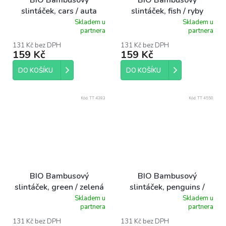
BIO Bambusový
BIO Bambusový
slintáček, cars / auta
slintáček, fish / ryby
Skladem u
Skladem u
Průměrné
Průměrné
partnera
partnera
hodnocení
hodnocení
produktu
produktu
131 Kč bez DPH
131 Kč bez DPH
159 Kč
159 Kč
je
je
5,0
5,0
z
z
DO KOŠÍKU
DO KOŠÍKU
5
5
hvězdiček.
hvězdiček.
Kód:
TT 4383
Kód:
TT 4550
BIO Bambusový
BIO Bambusový
slintáček, green / zelená
slintáček, penguins /
tučňáci
Skladem u
Skladem u
Průměrné
Průměrné
partnera
partnera
hodnocení
hodnocení
produktu
produktu
131 Kč bez DPH
131 Kč bez DPH