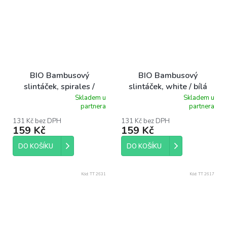
BIO Bambusový
BIO Bambusový
slintáček, spirales /
slintáček, white / bílá
spirály
Skladem u
Skladem u
Průměrné
Průměrné
partnera
partnera
hodnocení
hodnocení
produktu
produktu
131 Kč bez DPH
131 Kč bez DPH
159 Kč
159 Kč
je
je
5,0
5,0
z
z
DO KOŠÍKU
DO KOŠÍKU
5
5
hvězdiček.
hvězdiček.
Kód:
TT 2631
Kód:
TT 2617