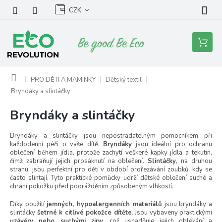
Přejít
CZK
na
obsah
Nákupní
košík
Domů
PRO DĚTI A MAMINKY
Dětský textil
Bryndáky a slintáčky
Bryndáky a slintáčky
Bryndáky a slintáčky jsou nepostradatelným pomocníkem při
každodenní péči o vaše dítě.
Bryndáky
jsou ideální pro ochranu
oblečení během jídla, protože zachytí veškeré kapky jídla a tekutin,
čímž zabraňují jejich prosáknutí na oblečení.
Slintáčky
, na druhou
stranu, jsou perfektní pro děti v období prořezávání zoubků, kdy se
často slintají. Tyto praktické pomůcky udrží dětské oblečení suché a
chrání pokožku před podrážděním způsobeným vlhkostí.
Díky použití
jemných, hypoalergenních materiálů
jsou bryndáky a
slintáčky
šetrné k citlivé pokožce dítěte
. Jsou vybaveny praktickými
uzávěry nebo suchými zipy
, což usnadňuje jejich oblékání a