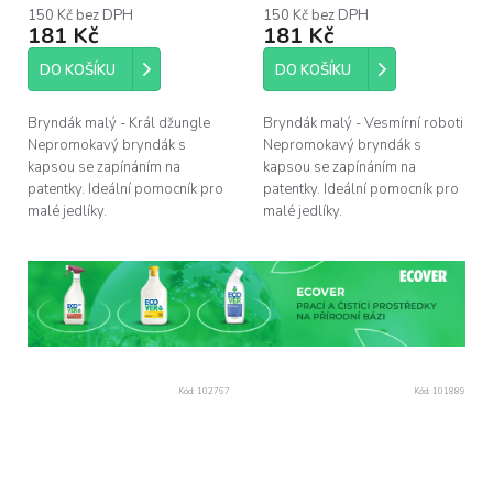
150 Kč bez DPH
150 Kč bez DPH
181 Kč
181 Kč
DO KOŠÍKU
DO KOŠÍKU
Bryndák malý - Král džungle
Bryndák malý - Vesmírní roboti
Nepromokavý bryndák s
Nepromokavý bryndák s
kapsou se zapínáním na
kapsou se zapínáním na
patentky. Ideální pomocník pro
patentky. Ideální pomocník pro
malé jedlíky.
malé jedlíky.
Kód:
102767
Kód:
101889