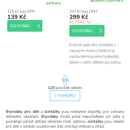
Skladem u partnera
Průměrné
partnera
růžovým okrajem
hodnocení
produktu
115 Kč bez DPH
247 Kč bez DPH
139 Kč
299 Kč
je
5,0
61.75 Kč / ks
z
DO KOŠÍKU
5
DO KOŠÍKU
hvězdiček.
Krásná sada 4ks slintáčku s
veselými motivy.Velikost je
nastavitelná pomocí patentků,
takže s vaším dítkem porostou.
S
1
5
t
r
120
položek celkem
O
á
v
NAHORU
n
l
k
á
o
Bryndáky pro děti
a
slintáčky
jsou nezbytné doplňky pro ochranu
d
v
dětského oblečení.
Bryndáky
chrání před nepořádkem při jídle a
á
a
pomáhají udržet dětské oblečení čisté, zatímco
slintáčky
jsou ideální
n
c
pro děti v období zoubkování, kdy zmírňují vlhkost a chlad.
í
í