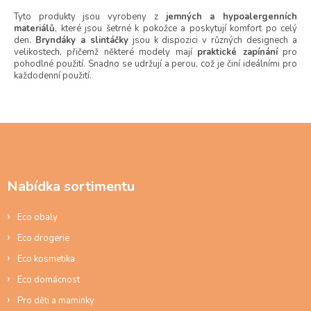
p
Tyto produkty jsou vyrobeny z
jemných a hypoalergenních
r
materiálů
, které jsou šetrné k pokožce a poskytují komfort po celý
v
den.
Bryndáky a slintáčky
jsou k dispozici v různých designech a
k
velikostech, přičemž některé modely mají
praktické zapínání
pro
y
pohodlné použití. Snadno se udržují a perou, což je činí ideálními pro
v
každodenní použití.
ý
p
i
Z
s
u
á
p
a
Nabídka sortimentu
t
í
Eco obaly
Eco drogerie
Eco kosmetika
Eco domácnost
Pro děti a maminky