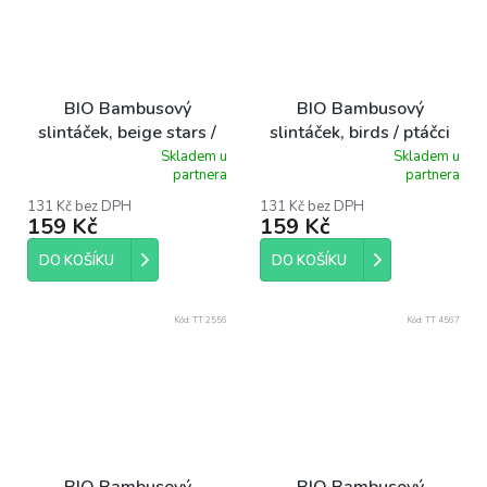
BIO Bambusový
BIO Bambusový
slintáček, beige stars /
slintáček, birds / ptáčci
béžové hvězdičky
Skladem u
Skladem u
Průměrné
Průměrné
partnera
partnera
hodnocení
hodnocení
produktu
produktu
131 Kč bez DPH
131 Kč bez DPH
159 Kč
159 Kč
je
je
5,0
5,0
z
z
DO KOŠÍKU
DO KOŠÍKU
5
5
hvězdiček.
hvězdiček.
Kód:
TT 2556
Kód:
TT 4567