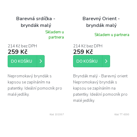
Barevná srdíčka -
Barevný Orient -
bryndák malý
bryndák malý
Skladem u
Skladem u partnera
Průměrné
partnera
hodnocení
produktu
214 Kč bez DPH
214 Kč bez DPH
259 Kč
259 Kč
je
5,0
z
DO KOŠÍKU
DO KOŠÍKU
5
hvězdiček.
Nepromokavý bryndák s
Bryndák malý - Barevný orient
kapsou se zapínáním na
Nepromokavý bryndák s
patentky. Ideální pomocník pro
kapsou se zapínáním na
malé jedlíky.
patentky. Ideální pomocník pro
malé jedlíky.
Kód:
101997
Kód:
TT 4390