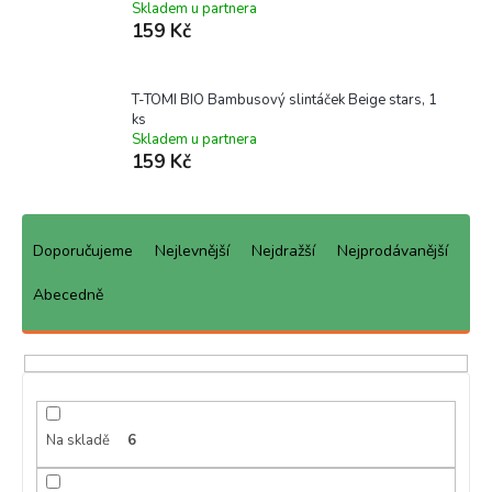
Skladem u partnera
159 Kč
T-TOMI BIO Bambusový slintáček Beige stars, 1
ks
Skladem u partnera
159 Kč
Ř
a
Doporučujeme
Nejlevnější
Nejdražší
Nejprodávanější
z
e
Abecedně
n
í
p
r
o
d
Na skladě
6
u
k