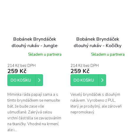
Bobánek Bryndáček
Bobánek Bryndáček
dlouhý rukáv - Jungle
dlouhý rukáv - Kočičky
Skladem u partnera
Skladem u partnera
214 Kč bez DPH
214 Kč bez DPH
259 Kč
259 Kč
DO KOŠÍKU
DO KOŠÍKU
Miminka ráda papají sama a s
Veselý bryndáček s dlouhým
tímto bryndáčkem se nemusíte
rukávem. Vyrobeno z PUL,
bát, že bude zase vše
který je prodyšný, ale zároveň
ušmudlané. Zakrývá celou
nepromokavý.
vrchní část těla se zavazováním
na tkaničky. Vhodné na krmení,
ale i...