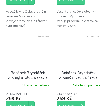
DO KOŠÍKU
DO KOŠÍKU
Veselý bryndáček s dlouhým
Veselý bryndáček s dlouhým
rukávem. Vyrobeno z PUL,
rukávem. Vyrobeno z PUL,
který je prodyšný, ale zároveň
který je prodyšný, ale zároveň
nepromokavý.
nepromokavý.
Kód:
BB-22BRD
Kód:
BB-12BRD
Bobánek Bryndáček
Bobánek Bryndáček
dlouhý rukáv - Racek a
dlouhý rukáv - Růžová
tuleň
zvířátka
Skladem u partnera
Skladem u partnera
214 Kč bez DPH
214 Kč bez DPH
259 Kč
259 Kč