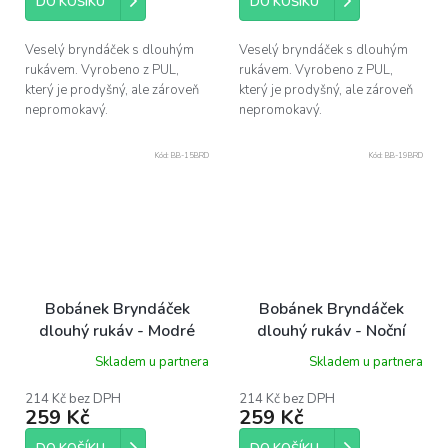
DO KOŠÍKU
DO KOŠÍKU
Veselý bryndáček s dlouhým
Veselý bryndáček s dlouhým
rukávem. Vyrobeno z PUL,
rukávem. Vyrobeno z PUL,
který je prodyšný, ale zároveň
který je prodyšný, ale zároveň
nepromokavý.
nepromokavý.
Kód:
BB-15BRD
Kód:
BB-19BRD
Bobánek Bryndáček
Bobánek Bryndáček
dlouhý rukáv - Modré
dlouhý rukáv - Noční
proužky
pírka
Skladem u partnera
Skladem u partnera
214 Kč bez DPH
214 Kč bez DPH
259 Kč
259 Kč