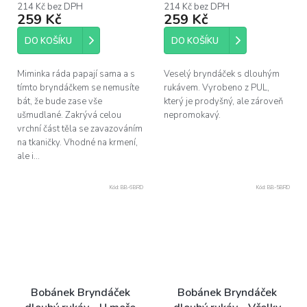
214 Kč bez DPH
214 Kč bez DPH
259 Kč
259 Kč
DO KOŠÍKU
DO KOŠÍKU
Miminka ráda papají sama a s
Veselý bryndáček s dlouhým
tímto bryndáčkem se nemusíte
rukávem. Vyrobeno z PUL,
bát, že bude zase vše
který je prodyšný, ale zároveň
ušmudlané. Zakrývá celou
nepromokavý.
vrchní část těla se zavazováním
na tkaničky. Vhodné na krmení,
ale i...
Kód:
BB-6BRD
Kód:
BB-5BRD
Bobánek Bryndáček
Bobánek Bryndáček