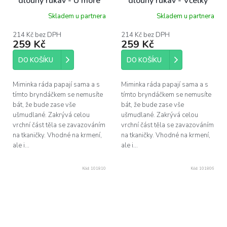
dlouhý rukáv - U moře
dlouhý rukáv - Včelky
Skladem u partnera
Skladem u partnera
214 Kč bez DPH
214 Kč bez DPH
259 Kč
259 Kč
DO KOŠÍKU
DO KOŠÍKU
Miminka ráda papají sama a s
Miminka ráda papají sama a s
tímto bryndáčkem se nemusíte
tímto bryndáčkem se nemusíte
bát, že bude zase vše
bát, že bude zase vše
ušmudlané. Zakrývá celou
ušmudlané. Zakrývá celou
vrchní část těla se zavazováním
vrchní část těla se zavazováním
na tkaničky. Vhodné na krmení,
na tkaničky. Vhodné na krmení,
ale i...
ale i...
Kód:
101810
Kód:
101806