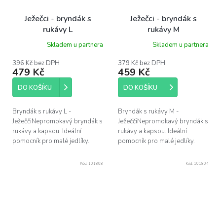
Ježečci - bryndák s
Ježečci - bryndák s
rukávy L
rukávy M
Skladem u partnera
Skladem u partnera
396 Kč bez DPH
379 Kč bez DPH
479 Kč
459 Kč
DO KOŠÍKU
DO KOŠÍKU
Bryndák s rukávy L -
Bryndák s rukávy M -
JežeččiNepromokavý bryndák s
JežeččiNepromokavý bryndák s
rukávy a kapsou. Ideální
rukávy a kapsou. Ideální
pomocník pro malé jedlíky.
pomocník pro malé jedlíky.
Kód:
101808
Kód:
101804