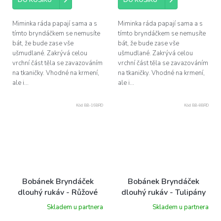
DO KOŠÍKU
DO KOŠÍKU
Miminka ráda papají sama a s
Miminka ráda papají sama a s
tímto bryndáčkem se nemusíte
tímto bryndáčkem se nemusíte
bát, že bude zase vše
bát, že bude zase vše
ušmudlané. Zakrývá celou
ušmudlané. Zakrývá celou
vrchní část těla se zavazováním
vrchní část těla se zavazováním
na tkaničky. Vhodné na krmení,
na tkaničky. Vhodné na krmení,
ale i...
ale i...
Kód:
BB-16BRD
Kód:
BB-8BRD
Bobánek Bryndáček
Bobánek Bryndáček
dlouhý rukáv - Růžové
dlouhý rukáv - Tulipány
květiny
Skladem u partnera
Skladem u partnera