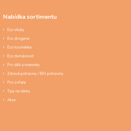
c
p
í
a
p
Nabídka sortimentu
t
r
í
v
Eco obaly
k
y
Eco drogerie
v
ý
Eco kosmetika
p
Eco domácnost
i
s
Pro děti a maminky
u
Zdravé potraviny / BIO potraviny
Pro zvířata
Tipy na dárky
Akce