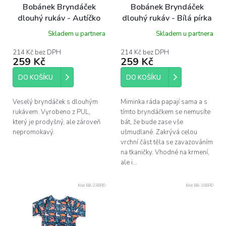
o
Bobánek Bryndáček
Bobánek Bryndáček
d
dlouhý rukáv - Autíčko
dlouhý rukáv - Bílá pírka
u
Skladem u partnera
Skladem u partnera
k
t
214 Kč bez DPH
214 Kč bez DPH
ů
259 Kč
259 Kč
DO KOŠÍKU
DO KOŠÍKU
Veselý bryndáček s dlouhým
Miminka ráda papají sama a s
rukávem. Vyrobeno z PUL,
tímto bryndáčkem se nemusíte
který je prodyšný, ale zároveň
bát, že bude zase vše
nepromokavý.
ušmudlané. Zakrývá celou
vrchní část těla se zavazováním
na tkaničky. Vhodné na krmení,
ale i...
Kód:
BB-23BRD
Kód:
BB-10BRD