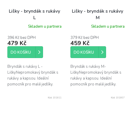
Lišky - bryndák s rukávy
Lišky - bryndák s rukávy
L
M
Skladem u partnera
Skladem u partnera
396 Kč bez DPH
379 Kč bez DPH
479 Kč
459 Kč
DO KOŠÍKU
DO KOŠÍKU
Bryndák s rukávy L -
Bryndák s rukávy M-
LiškyNepromokavý bryndák s
LiškyNepromokavý bryndák s
rukávy a kapsou. Ideální
rukávy a kapsou. Ideální
pomocník pro malé jedlíky.
pomocník pro malé jedlíky.
Kód:
101811
Kód:
101807