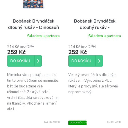
Bobánek Bryndáček
Bobánek Bryndáček
dlouhý rukáv - Dinosauři
dlouhý rukáv -
Chameleoni
Skladem u partnera
Skladem u partnera
214 Kč bez DPH
214 Kč bez DPH
259 Kč
259 Kč
DO KOŠÍKU
DO KOŠÍKU
Miminka ráda papají sama a s
Veselý bryndáček s dlouhým
tímto bryndáčkem se nemusíte
rukávem. Vyrobeno z PUL,
bát, že bude zase vše
který je prodyšný, ale zároveň
ušmudlané. Zakrývá celou
nepromokavý.
vrchní část těla se zavazováním
na tkaničky. Vhodné na krmení,
ale i...
Kód:
BB-21BRD
Kód:
BB-4BRD
DOPORUČUJEME