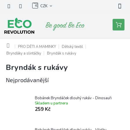
Přejít
CZK
na
obsah
Nákupní
košík
Domů
PRO DĚTI A MAMINKY
Dětský textil
Bryndáky a slintáčky
Bryndák s rukávy
Bryndák s rukávy
Nejprodávanější
Bobánek Bryndáček dlouhý rukáv - Dinosauři
Skladem u partnera
259 Kč
Bobánek Bryndáček dlouhý rukáv - Včelky