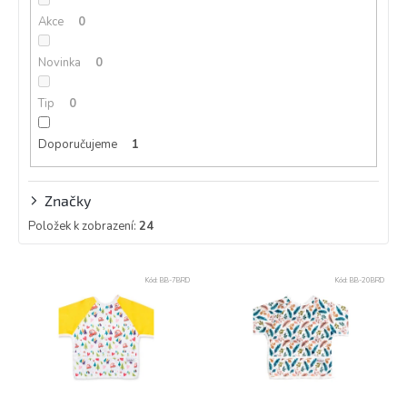
k
Akce
0
t
ů
Novinka
0
Tip
0
Doporučujeme
1
Značky
Položek k zobrazení:
24
V
Kód:
BB-7BRD
Kód:
BB-20BRD
ý
p
i
s
p
r