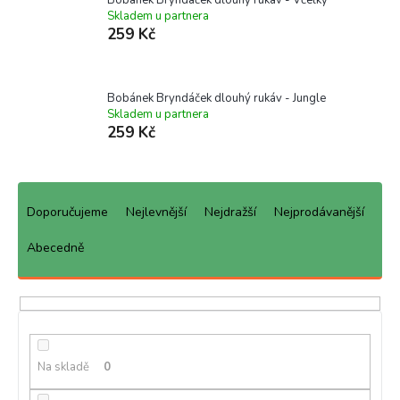
Skladem u partnera
259 Kč
Bobánek Bryndáček dlouhý rukáv - Jungle
Skladem u partnera
259 Kč
Ř
a
Doporučujeme
Nejlevnější
Nejdražší
Nejprodávanější
z
e
Abecedně
n
í
p
r
o
d
Na skladě
0
u