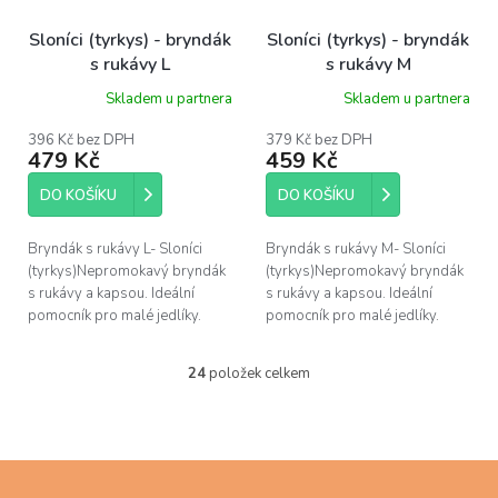
Sloníci (tyrkys) - bryndák
Sloníci (tyrkys) - bryndák
s rukávy L
s rukávy M
Skladem u partnera
Skladem u partnera
396 Kč bez DPH
379 Kč bez DPH
479 Kč
459 Kč
DO KOŠÍKU
DO KOŠÍKU
Bryndák s rukávy L- Sloníci
Bryndák s rukávy M- Sloníci
(tyrkys)Nepromokavý bryndák
(tyrkys)Nepromokavý bryndák
s rukávy a kapsou. Ideální
s rukávy a kapsou. Ideální
pomocník pro malé jedlíky.
pomocník pro malé jedlíky.
24
položek celkem
O
v
l
á
d
Z
a
á