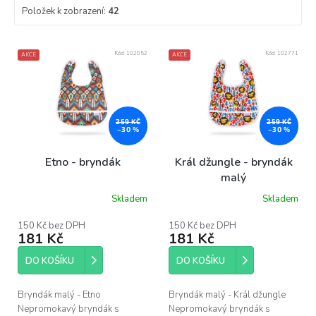
Položek k zobrazení:
42
V
Kód:
102052
Kód:
102771
AKCE
AKCE
ý
p
i
s
p
259 KČ
259 KČ
–30 %
–30 %
r
o
Etno - bryndák
Král džungle - bryndák
d
malý
u
Skladem
Skladem
k
t
150 Kč bez DPH
150 Kč bez DPH
ů
181 Kč
181 Kč
DO KOŠÍKU
DO KOŠÍKU
Bryndák malý - Etno
Bryndák malý - Král džungle
Nepromokavý bryndák s
Nepromokavý bryndák s