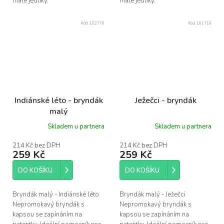
malé jedlíky.
malé jedlíky.
Kód:
102770
Kód:
101718
Indiánské léto - bryndák
Ježečci - bryndák
malý
Skladem u partnera
Skladem u partnera
214 Kč bez DPH
214 Kč bez DPH
259 Kč
259 Kč
DO KOŠÍKU
DO KOŠÍKU
Bryndák malý - Indiánské léto
Bryndák malý - Ježečci
Nepromokavý bryndák s
Nepromokavý bryndák s
kapsou se zapínáním na
kapsou se zapínáním na