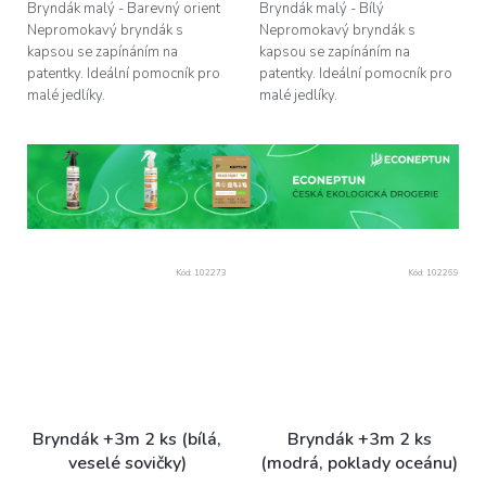
Bryndák malý - Barevný orient
Bryndák malý - Bílý
Nepromokavý bryndák s
Nepromokavý bryndák s
kapsou se zapínáním na
kapsou se zapínáním na
patentky. Ideální pomocník pro
patentky. Ideální pomocník pro
malé jedlíky.
malé jedlíky.
Kód:
102273
Kód:
102269
Bryndák +3m 2 ks (bílá,
Bryndák +3m 2 ks
veselé sovičky)
(modrá, poklady oceánu)