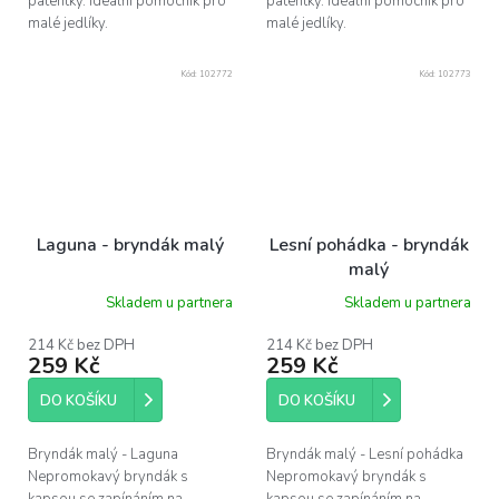
patentky. Ideální pomocník pro
patentky. Ideální pomocník pro
malé jedlíky.
malé jedlíky.
Kód:
102772
Kód:
102773
Laguna - bryndák malý
Lesní pohádka - bryndák
malý
Skladem u partnera
Skladem u partnera
214 Kč bez DPH
214 Kč bez DPH
259 Kč
259 Kč
DO KOŠÍKU
DO KOŠÍKU
Bryndák malý - Laguna
Bryndák malý - Lesní pohádka
Nepromokavý bryndák s
Nepromokavý bryndák s
kapsou se zapínáním na
kapsou se zapínáním na