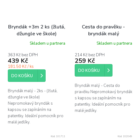
Bryndák +3m 2 ks (žlutá,
Cesta do pravěku -
džungle ve škole)
bryndák malý
Skladem u partnera
Skladem u partnera
363 Kč bez DPH
214 Kč bez DPH
439 Kč
259 Kč
181.50 Kč / ks
DO KOŠÍKU
DO KOŠÍKU
Bryndák malý - Cesta do
Bryndák malý - 2ks - (žlutá,
pravěku Nepromokavý bryndák
džungle ve škole)
s kapsou se zapínáním na
Nepromokavý bryndák s
patentky. Ideální pomocník pro
kapsou se zapínáním na
malé jedlíky.
patentky. Ideální pomocník pro
malé jedlíky.
Kód:
101711
Kód:
102049