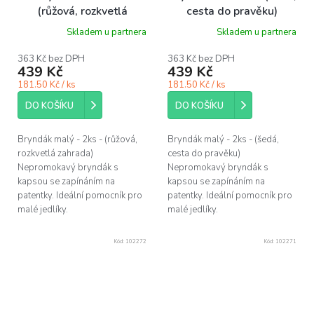
(růžová, rozkvetlá
cesta do pravěku)
zahrada)
Skladem u partnera
Skladem u partnera
363 Kč bez DPH
363 Kč bez DPH
439 Kč
439 Kč
181.50 Kč / ks
181.50 Kč / ks
DO KOŠÍKU
DO KOŠÍKU
Bryndák malý - 2ks - (růžová,
Bryndák malý - 2ks - (šedá,
rozkvetlá zahrada)
cesta do pravěku)
Nepromokavý bryndák s
Nepromokavý bryndák s
kapsou se zapínáním na
kapsou se zapínáním na
patentky. Ideální pomocník pro
patentky. Ideální pomocník pro
malé jedlíky.
malé jedlíky.
Kód:
102272
Kód:
102271