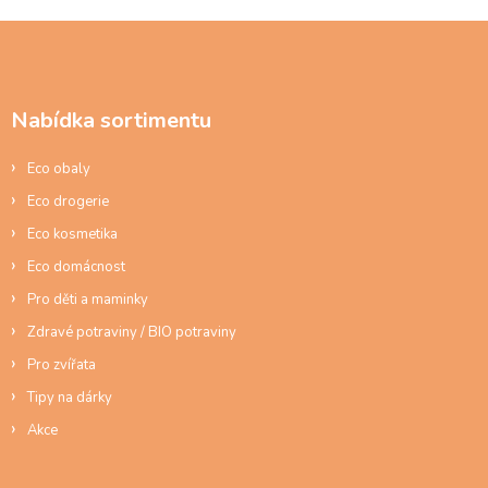
s
Z
u
á
p
a
Nabídka sortimentu
t
í
Eco obaly
Eco drogerie
Eco kosmetika
Eco domácnost
Pro děti a maminky
Zdravé potraviny / BIO potraviny
Pro zvířata
Tipy na dárky
Akce