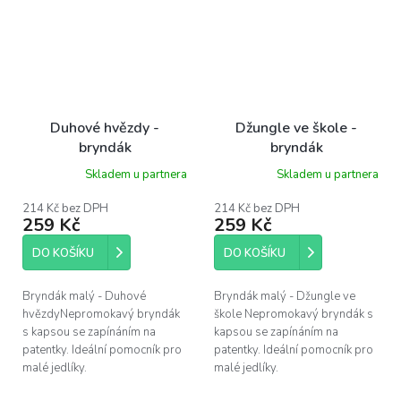
Duhové hvězdy -
Džungle ve škole -
bryndák
bryndák
Skladem u partnera
Skladem u partnera
214 Kč bez DPH
214 Kč bez DPH
259 Kč
259 Kč
DO KOŠÍKU
DO KOŠÍKU
Bryndák malý - Duhové
Bryndák malý - Džungle ve
hvězdyNepromokavý bryndák
škole Nepromokavý bryndák s
s kapsou se zapínáním na
kapsou se zapínáním na
patentky. Ideální pomocník pro
patentky. Ideální pomocník pro
malé jedlíky.
malé jedlíky.