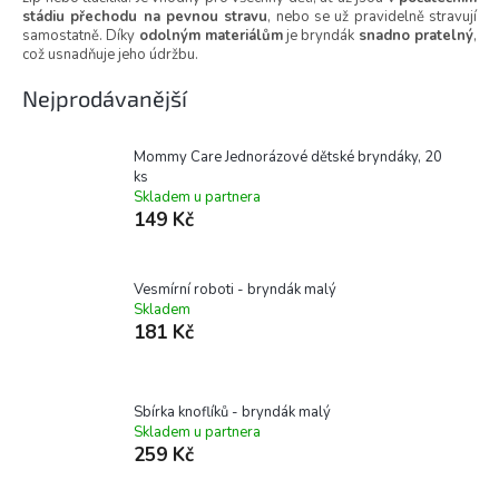
stádiu přechodu na pevnou stravu
, nebo se už pravidelně stravují
samostatně. Díky
odolným materiálům
je bryndák
snadno pratelný
,
což usnadňuje jeho údržbu.
Nejprodávanější
Mommy Care Jednorázové dětské bryndáky, 20
ks
Skladem u partnera
149 Kč
Vesmírní roboti - bryndák malý
Skladem
181 Kč
Sbírka knoflíků - bryndák malý
Skladem u partnera
259 Kč