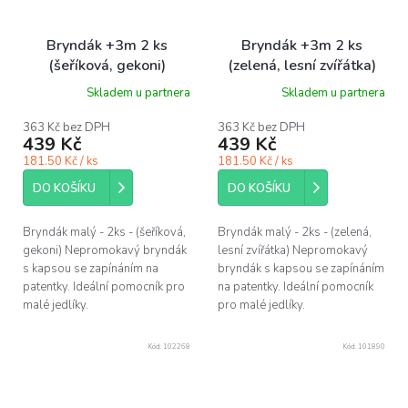
Bryndák +3m 2 ks
Bryndák +3m 2 ks
(šeříková, gekoni)
(zelená, lesní zvířátka)
Skladem u partnera
Skladem u partnera
363 Kč bez DPH
363 Kč bez DPH
439 Kč
439 Kč
181.50 Kč / ks
181.50 Kč / ks
DO KOŠÍKU
DO KOŠÍKU
Bryndák malý - 2ks - (šeříková,
Bryndák malý - 2ks - (zelená,
gekoni) Nepromokavý bryndák
lesní zvířátka) Nepromokavý
s kapsou se zapínáním na
bryndák s kapsou se zapínáním
patentky. Ideální pomocník pro
na patentky. Ideální pomocník
malé jedlíky.
pro malé jedlíky.
Kód:
102268
Kód:
101890