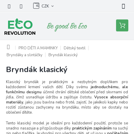
Přejít
CZK
na
obsah
Nákupní
košík
Domů
PRO DĚTI A MAMINKY
Dětský textil
Bryndáky a slintáčky
Bryndák klasický
Bryndák klasický
Klasický bryndák je praktickým a nezbytným doplňkem pro
každodenní krmení vašich dětí. Díky svému
jednoduchému, ale
funkčnímu designu
účinně chrání dětské oblečení před skvrnami od
jídla, čímž usnadňuje údržbu a zajišťuje čistotu.
Vysoce absorpční
materiály
, jako jsou bavlna nebo froté, zajistí, že jakékoli kapky nebo
rozlití zůstanou zachyceny na bryndáku, místo aby se dostaly na
oblečení dítěte.
Tento klasický model je ideální pro každodenní použití, protože se
snadno nasazuje a přizpůsobuje díky
praktickým zapínáním
na suchý
zip nebo tlačítka. Je vhodný pro všechny děti, ať už jsou v
počátečním