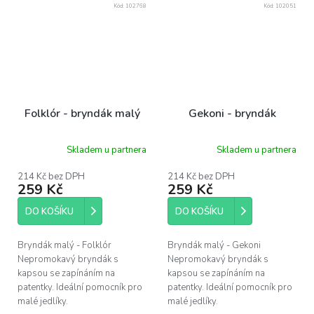
Kód:
102768
Kód:
102051
Folklór - bryndák malý
Gekoni - bryndák
Skladem u partnera
Skladem u partnera
214 Kč bez DPH
214 Kč bez DPH
259 Kč
259 Kč
DO KOŠÍKU
DO KOŠÍKU
Bryndák malý - Folklór
Bryndák malý - Gekoni
Nepromokavý bryndák s
Nepromokavý bryndák s
kapsou se zapínáním na
kapsou se zapínáním na
patentky. Ideální pomocník pro
patentky. Ideální pomocník pro
malé jedlíky.
malé jedlíky.