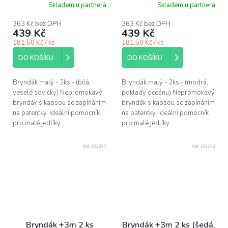
Skladem u partnera
Skladem u partnera
363 Kč bez DPH
363 Kč bez DPH
439 Kč
439 Kč
181.50 Kč / ks
181.50 Kč / ks
DO KOŠÍKU
DO KOŠÍKU
Bryndák malý - 2ks - (bílá,
Bryndák malý - 2ks - (modrá,
veselé sovičky) Nepromokavý
poklady oceánu) Nepromokavý
bryndák s kapsou se zapínáním
bryndák s kapsou se zapínáním
na patentky. Ideální pomocník
na patentky. Ideální pomocník
pro malé jedlíky.
pro malé jedlíky.
Kód:
102267
Kód:
102270
Bryndák +3m 2 ks
Bryndák +3m 2 ks (šedá,