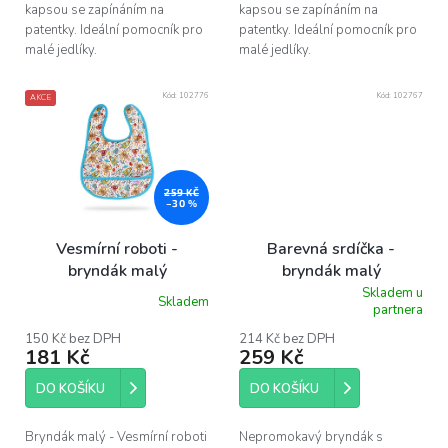
kapsou se zapínáním na
kapsou se zapínáním na
patentky. Ideální pomocník pro
patentky. Ideální pomocník pro
malé jedlíky.
malé jedlíky.
Kód:
102776
Kód:
102767
AKCE
259 KČ
–30 %
Vesmírní roboti -
Barevná srdíčka -
bryndák malý
bryndák malý
Skladem u
Skladem
Průměrné
partnera
hodnocení
produktu
150 Kč bez DPH
214 Kč bez DPH
181 Kč
259 Kč
je
5,0
z
DO KOŠÍKU
DO KOŠÍKU
5
hvězdiček.
Bryndák malý - Vesmírní roboti
Nepromokavý bryndák s