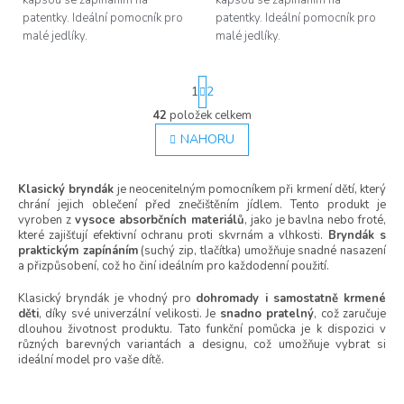
patentky. Ideální pomocník pro
patentky. Ideální pomocník pro
malé jedlíky.
malé jedlíky.
S
1
2
t
r
42
položek celkem
O
á
v
NAHORU
n
l
k
á
o
Klasický bryndák
je neocenitelným pomocníkem při krmení dětí, který
d
v
chrání jejich oblečení před znečištěním jídlem. Tento produkt je
á
a
vyroben z
vysoce absorbčních materiálů
, jako je bavlna nebo froté,
n
c
které zajišťují efektivní ochranu proti skvrnám a vlhkosti.
Bryndák s
í
í
praktickým zapínáním
(suchý zip, tlačítka) umožňuje snadné nasazení
p
a přizpůsobení, což ho činí ideálním pro každodenní použití.
r
v
Klasický bryndák je vhodný pro
dohromady i samostatně krmené
k
děti
, díky své univerzální velikosti. Je
snadno pratelný
, což zaručuje
y
dlouhou životnost produktu. Tato funkční pomůcka je k dispozici v
v
různých barevných variantách a designu, což umožňuje vybrat si
ideální model pro vaše dítě.
ý
p
i