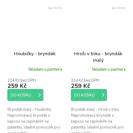
Kód:
101713
Kód:
102769
Houbičky - bryndák
Hroši v triku - bryndák
malý
Skladem u partnera
Skladem u partnera
214 Kč bez DPH
214 Kč bez DPH
259 Kč
259 Kč
DO KOŠÍKU
DO KOŠÍKU
Bryndák malý - Houbičky
Bryndák malý - Hroši v triku
Nepromokavý bryndák s
Nepromokavý bryndák s
kapsou se zapínáním na
kapsou se zapínáním na
patentky. Ideální pomocník pro
patentky. Ideální pomocník pro