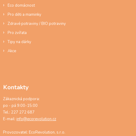
s
Eco domácnost
u
Pro děti a maminky
Zdravé potraviny / BIO potraviny
Pro zvířata
Tipy na dárky
Akce
Kontakty
Zákaznická podpora:
po - pá 9:00-15:00
Tel.: 227 272 687
E-mail:
info@ecorevolution.cz
Provozovatel: EcoRevolution, s.r.o.