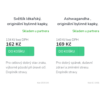
Světlík lékařský,
Ashwagandha ,
originální bylinné kapky,
originální bylinné kapky,
50 ml Dr. Popov
50 ml Dr. Popov
Skladem u partnera
Skladem u partnera
134 Kč bez DPH
140 Kč bez DPH
162 Kč
169 Kč
DO KOŠÍKU
DO KOŠÍKU
Pro celkový dobrý stav zraku,
Pro dobrý spánek, duševní
výborně působí při únavě očí.
zdraví a zmírnění stresu.
Doplněk stravy.
Doplněk stravy.
Kód:
GF30106
Kód:
EC-106B