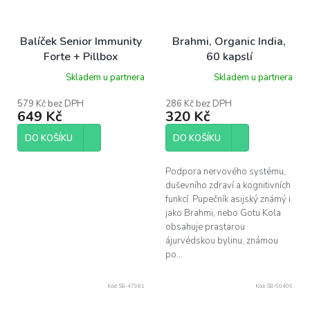
Balíček Senior Immunity
Brahmi, Organic India,
Forte + Pillbox
60 kapslí
Skladem u partnera
Skladem u partnera
579 Kč bez DPH
286 Kč bez DPH
649 Kč
320 Kč
DO KOŠÍKU
DO KOŠÍKU
Podpora nervového systému,
duševního zdraví a kognitivních
funkcí. Pupečník asijský známý i
jako Brahmi, nebo Gotu Kola
obsahuje prastarou
ájurvédskou bylinu, známou
po...
Kód:
SB-47981
Kód:
SB-60406