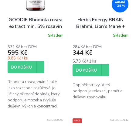
491 KČ
–29 %
GOODIE Rhodiola rosea
Herbs Energy BRAIN
extract min. 5% rosavin
Brahmi, Lion's Mane +
& 2% salidroside, 60 ks
Ginkgo, 60 kapslí
Skladem
Skladem
531 Kč bez DPH
284 Kč bez DPH
595 Kč
344 Kč
8.85 Kč / ks
Měrná
5,73 Kč / 1 ks
cena:
DO KOŠÍKU
DO KOŠÍKU
Rhodiola rosea, známá také
Doplněk stravy, který
jako rozchodnice růžová, je
podporuje relaxaci, paměť a
účinný přírodní doplněk, který
duševní rovnováhu.
podporuje mozek a zvyšuje
duševní výkon a koncentraci.
Kód:
GF300097
Kód:
ECO132142
AKCE