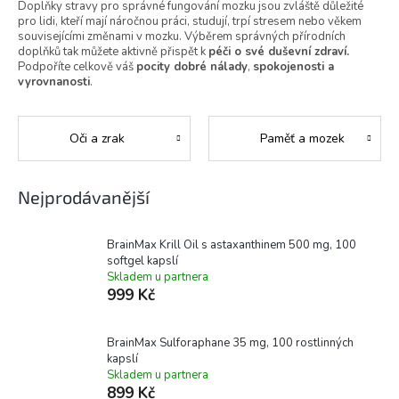
Doplňky stravy pro správné fungování mozku jsou zvláště důležité
pro lidi, kteří mají náročnou práci, studují, trpí stresem nebo věkem
souvisejícími změnami v mozku. Výběrem správných přírodních
doplňků tak můžete aktivně přispět k
péči o své duševní zdraví.
Podpoříte celkově váš
pocity dobré nálady
,
spokojenosti a
vyrovnanosti
.
Oči a zrak
Paměť a mozek
Nejprodávanější
BrainMax Krill Oil s astaxanthinem 500 mg, 100
softgel kapslí
Skladem u partnera
999 Kč
BrainMax Sulforaphane 35 mg, 100 rostlinných
kapslí
Skladem u partnera
899 Kč