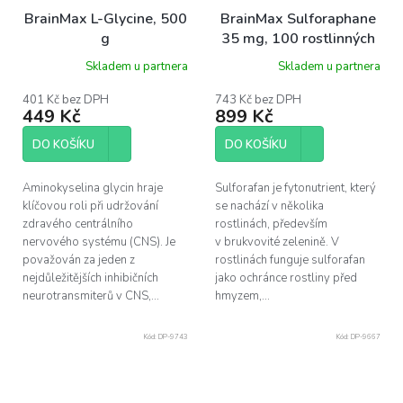
BrainMax L-Glycine, 500
BrainMax Sulforaphane
g
35 mg, 100 rostlinných
kapslí
Skladem u partnera
Skladem u partnera
401 Kč bez DPH
743 Kč bez DPH
449 Kč
899 Kč
DO KOŠÍKU
DO KOŠÍKU
Aminokyselina glycin hraje
Sulforafan je fytonutrient, který
klíčovou roli při udržování
se nachází v několika
zdravého centrálního
rostlinách, především
nervového systému (CNS). Je
v brukvovité zelenině. V
považován za jeden z
rostlinách funguje sulforafan
nejdůležitějších inhibičních
jako ochránce rostliny před
neurotransmiterů v CNS,...
hmyzem,...
Kód:
DP-9743
Kód:
DP-9667