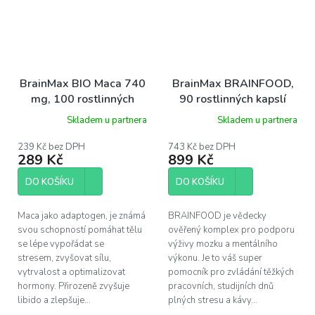
BrainMax BIO Maca 740
BrainMax BRAINFOOD,
mg, 100 rostlinných
90 rostlinných kapslí
kapslí
Skladem u partnera
Skladem u partnera
239 Kč bez DPH
743 Kč bez DPH
289 Kč
899 Kč
DO KOŠÍKU
DO KOŠÍKU
Maca jako adaptogen, je známá
BRAINFOOD je vědecky
svou schopností pomáhat tělu
ověřený komplex pro podporu
se lépe vypořádat se
výživy mozku a mentálního
stresem, zvyšovat sílu,
výkonu. Je to váš super
vytrvalost a optimalizovat
pomocník pro zvládání těžkých
hormony. Přirozeně zvyšuje
pracovních, studijních dnů
libido a zlepšuje...
plných stresu a kávy...