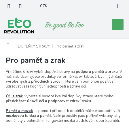
Přejít
CZK
na
obsah
Nákupní
košík
Domů
DOPLŇKY STRAVY
Pro paměť a zrak
Pro paměť a zrak
Přinášíme široký výběr doplňků stravy na
podporu paměti a zraku
. V
naší nabídce najdete produkty ve formě kapek, tablet či bylinných čajů
vyrobených z přírodních surovin
, které vám pomohou posílit a
udržovat vaše kognitivní schopnosti a zdraví očí.
Oči a zrak
: vyberte si vysoce kvalitní doplňky stravy, které mohou
předcházet únavě očí a podporovat zdraví zraku
.
Paměť a mozek
: s pomocí přírodních doplňků můžete podpořit vaši
mozkovou funkci a paměť
. Naše produkty jsou pečlivě vybrány, aby
pomáhaly v optimálním fungování mozku a udržování dobré paměti.