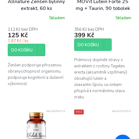
Allnature Ženšen bylinný
MOVit Lutein Forte 25
d
extrakt, 60 ks
mg + Taurin, 90 tobolek
u
Skladem
Skladem
k
Průměrné
hodnocení
t
produktu
112 Kč bez DPH
356 Kč bez DPH
ů
125 Kč
399 Kč
je
5,0
1.87 Kč / ks
z
DO KOŠÍKU
5
DO KOŠÍKU
hvězdiček.
Prémiový doplněk stravy s
Ženšen podporuje přirozenou
extraktem z rostliny Tagetes
obranyschopnost organismu,
erecta (aksamitník vzpřímený)
podporuje kognitivní a duševní
obsahující lutein a
výkonnost.
zeaxantin.Spolu se zinkem
přispívá k normálnímu stavu
zraku.
Kód:
GD-P00714
Kód:
ECO133613
AKCE