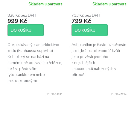
100 softgel kapslí
kapslí
Skladem u partnera
Skladem u partnera
826 Kč bez DPH
713 Kč bez DPH
999 Kč
799 Kč
DO KOŠÍKU
DO KOŠÍKU
Olej získávaný z antarktického
Astaxanthin je často označován
krillu (Euphausia superba).
jako „král karotenoidů“ kvůli
Krill, který se nachází na
jeho pověsti jednoho
samém dně potravního řetězce,
z nejsilnějších
se živí především
antioxidantů nalezených v
fytoplanktonem nebo
přírodě.
mikroskopickými...
Kód:
SB-14746
Kód:
SB-47334