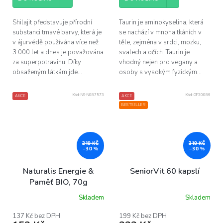
Shilajit představuje přírodní
Taurin je aminokyselina, která
substanci tmavé barvy, která je
se nachází v mnoha tkáních v
v ájurvédě používána více než
těle, zejména v srdci, mozku,
3 000 let a dnes je považována
svalech a očích. Taurin je
za superpotravinu. Díky
vhodný nejen pro vegany a
obsaženým látkám jde...
osoby s vysokým fyzickým...
Kód:
NS-N087573
Kód:
GF30086
AKCE
AKCE
BESTSELLER
219 KČ
319 KČ
–30 %
–30 %
Naturalis Energie &
SeniorVit 60 kapslí
Paměť BIO, 70g
Skladem
Skladem
Průměrné
hodnocení
produktu
137 Kč bez DPH
199 Kč bez DPH