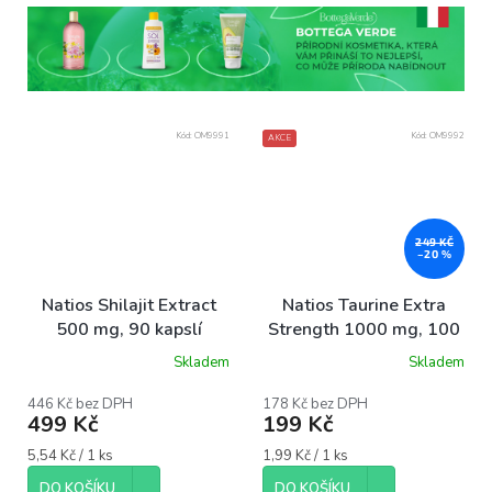
Kód:
OM9991
Kód:
OM9992
AKCE
249 KČ
–20 %
Natios Shilajit Extract
Natios Taurine Extra
500 mg, 90 kapslí
Strength 1000 mg, 100
kapslí
Skladem
Skladem
446 Kč bez DPH
178 Kč bez DPH
499 Kč
199 Kč
Měrná
Měrná
5,54 Kč / 1 ks
1,99 Kč / 1 ks
cena:
cena:
DO KOŠÍKU
DO KOŠÍKU