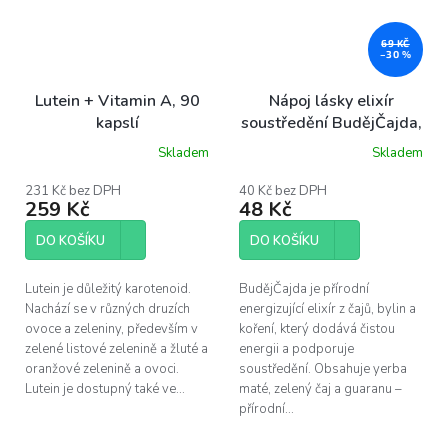
69 KČ
–30 %
Lutein + Vitamin A, 90
Nápoj lásky elixír
kapslí
soustředění BudějČajda,
100 ml
Skladem
Skladem
231 Kč bez DPH
40 Kč bez DPH
259 Kč
48 Kč
DO KOŠÍKU
DO KOŠÍKU
Lutein je důležitý karotenoid.
BudějČajda je přírodní
Nachází se v různých druzích
energizující elixír z čajů, bylin a
ovoce a zeleniny, především v
koření, který dodává čistou
zelené listové zelenině a žluté a
energii a podporuje
oranžové zelenině a ovoci.
soustředění. Obsahuje yerba
Lutein je dostupný také ve...
maté, zelený čaj a guaranu –
přírodní...