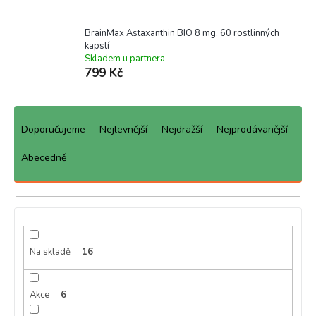
BrainMax Astaxanthin BIO 8 mg, 60 rostlinných
kapslí
Skladem u partnera
799 Kč
Ř
a
Doporučujeme
Nejlevnější
Nejdražší
Nejprodávanější
z
e
Abecedně
n
í
p
r
o
d
Na skladě
16
u
k
Akce
6
t
ů