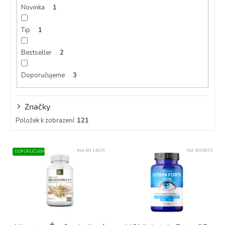
Novinka
1
Tip
1
Bestseller
2
Doporučujeme
3
Značky
Položek k zobrazení:
121
V
Kód:
AN-14025
Kód:
4665825
DOPORUČUJEME
ý
p
i
s
p
r
o