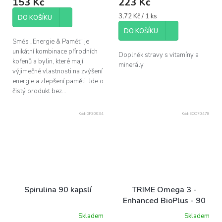
153 Kč
223 Kč
je
5,0
Měrná
3,72 Kč / 1 ks
z
DO KOŠÍKU
cena:
5
DO KOŠÍKU
hvězdiček.
Směs „Energie & Paměť“ je
unikátní kombinace přírodních
Doplněk stravy s vitamíny a
kořenů a bylin, které mají
minerály
výjimečné vlastnosti na zvýšení
energie a zlepšení paměti. Jde o
čistý produkt bez...
Kód:
GF30034
Kód:
ECO70478
Spirulina 90 kapslí
TRIME Omega 3 -
Enhanced BioPlus - 90
kapslí
Skladem
Skladem
Průměrné