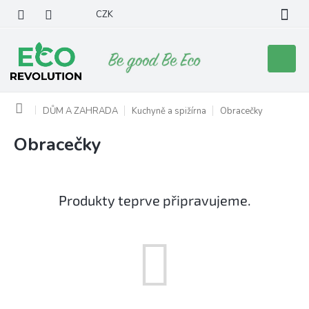
Přejít
CZK
na
obsah
Nákupní
košík
Domů
DŮM A ZAHRADA
Kuchyně a spižírna
Obracečky
Obracečky
Produkty teprve připravujeme.