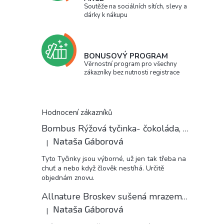
Soutěže na sociálních sítích, slevy a
dárky k nákupu
BONUSOVÝ PROGRAM
Věrnostní program pro všechny
zákazníky bez nutnosti registrace
Hodnocení zákazníků
Bombus Rýžová tyčinka- čokoláda, 18 g
Nataša Gáborová
|
Hodnocení produktu je 5 z 5 hvězdiček.
Tyto Tyčinky jsou výborné, už jen tak třeba na
chuť a nebo když člověk nestíhá. Určitě
objednám znovu.
Allnature Broskev sušená mrazem plátky, 15 g
Nataša Gáborová
|
Hodnocení produktu je 5 z 5 hvězdiček.