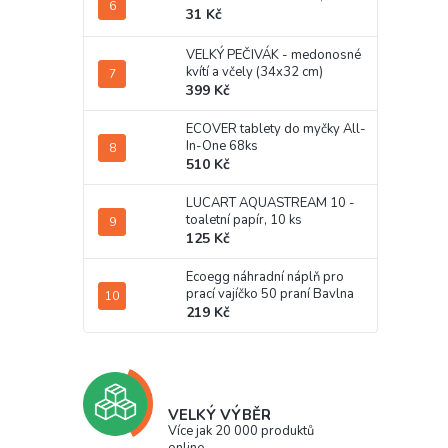
31 Kč
VELKÝ PEČIVÁK - medonosné
kvítí a včely (34x32 cm)
399 Kč
ECOVER tablety do myčky All-
In-One 68ks
510 Kč
LUCART AQUASTREAM 10 -
toaletní papír, 10 ks
125 Kč
Ecoegg náhradní náplň pro
prací vajíčko 50 praní Bavlna
219 Kč
VELKÝ VÝBĚR
Více jak 20 000 produktů