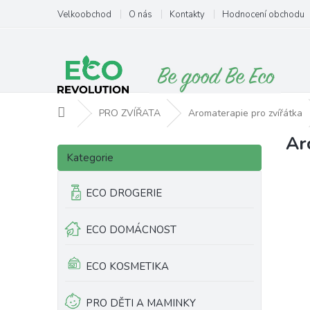
Přejít
Velkoobchod
O nás
Kontakty
Hodnocení obchodu
na
obsah
Domů
PRO ZVÍŘATA
Aromaterapie pro zvířátka
Ar
P
Přeskočit
o
Kategorie
kategorie
s
t
ECO DROGERIE
r
a
ECO DOMÁCNOST
n
n
í
ECO KOSMETIKA
p
a
PRO DĚTI A MAMINKY
n