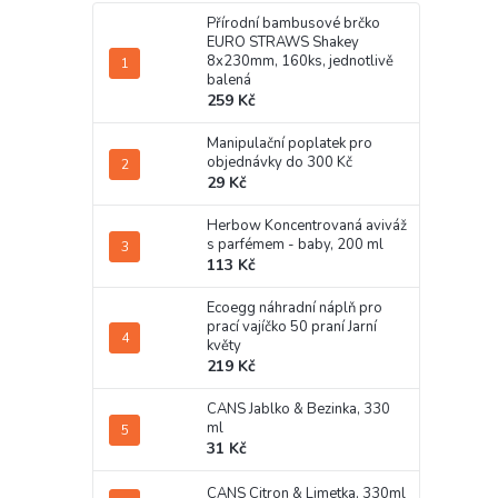
Přírodní bambusové brčko
EURO STRAWS Shakey
8x230mm, 160ks, jednotlivě
balená
259 Kč
Manipulační poplatek pro
objednávky do 300 Kč
29 Kč
Herbow Koncentrovaná aviváž
s parfémem - baby, 200 ml
113 Kč
Ecoegg náhradní náplň pro
prací vajíčko 50 praní Jarní
květy
219 Kč
CANS Jablko & Bezinka, 330
ml
31 Kč
CANS Citron & Limetka, 330ml