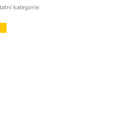
atní kategorie.
U