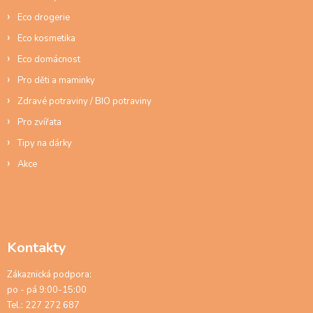
y
Eco drogerie
v
ý
Eco kosmetika
p
Eco domácnost
i
s
Pro děti a maminky
u
Zdravé potraviny / BIO potraviny
Pro zvířata
Tipy na dárky
Akce
Kontakty
Zákaznická podpora:
po - pá 9:00-15:00
Tel.: 227 272 687