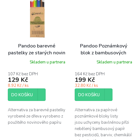
Pandoo barevné
Pandoo Poznámkový
pastelky ze starých novin
blok z bambusových
12 ks
vláken A4 5 ks
Skladem u partnera
Skladem u partnera
107 Kč bez DPH
164 Kč bez DPH
129 Kč
199 Kč
8.92 Kč / ks
32.80 Kč / ks
DO KOŠÍKU
DO KOŠÍKU
Alternativa za barevné pastelky
Alternativa za papírové
vyrobené ze dřeva vyrobeno z
poznámkové bloky listy
použitého novinového papíru
jsou uchyceny bavlněnou přízi
nebělený bambusový papír
bez pesticidů, barviv, chemikálií