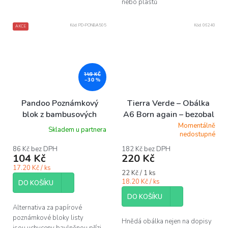
nebo plastů
Kód:
PD-PONBA505
Kód:
06240
AKCE
149 KČ
–30 %
Pandoo Poznámkový
Tierra Verde – Obálka
blok z bambusových
A6 Born again – bezobal
vláken A5 5 ks
10 ks (Born Again), 10
Momentálně
Skladem u partnera
Průměrné
nedostupné
ks
hodnocení
produktu
86 Kč bez DPH
182 Kč bez DPH
104 Kč
220 Kč
je
5,0
17.20 Kč / ks
Měrná
22 Kč / 1 ks
z
cena:
18.20 Kč / ks
5
DO KOŠÍKU
hvězdiček.
DO KOŠÍKU
Alternativa za papírové
poznámkové bloky listy
Hnědá obálka nejen na dopisy
jsou uchyceny bavlněnou přízi