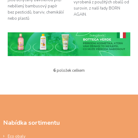
vyrobená z použitých obalů od
nebělený bambusový papír
surovin, z naší řady BORN
bez pesticidů, barviv, chemikálií
AGAIN.
nebo plastů
6
položek celkem
O
v
l
á
d
Z
a
á
c
p
í
a
p
Nabídka sortimentu
t
r
í
v
Eco obaly
k