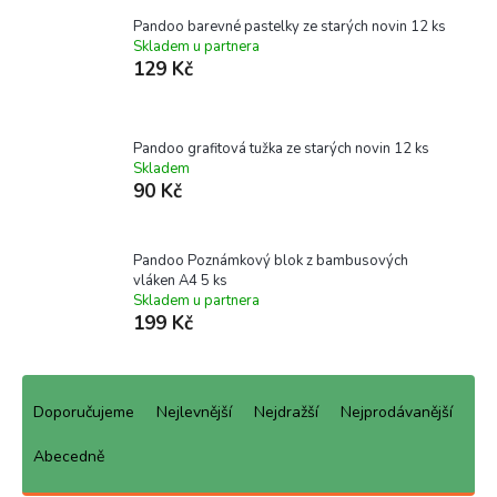
Pandoo barevné pastelky ze starých novin 12 ks
Skladem u partnera
129 Kč
Pandoo grafitová tužka ze starých novin 12 ks
Skladem
90 Kč
Pandoo Poznámkový blok z bambusových
vláken A4 5 ks
Skladem u partnera
199 Kč
Ř
a
Doporučujeme
Nejlevnější
Nejdražší
Nejprodávanější
z
e
Abecedně
n