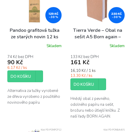
i
s
p
129 KČ
230 KČ
–30 %
–30 %
r
o
Pandoo grafitová tužka
Tierra Verde – Obal na
d
ze starých novin 12 ks
sešit A5 Born again –
u
bezobal 10 ks
Skladem
Skladem
k
Průměrné
hodnocení
t
produktu
74 Kč bez DPH
133 Kč bez DPH
ů
90 Kč
161 Kč
je
5,0
6.17 Kč / ks
Měrná
16,10 Kč / 1 ks
z
cena:
13.30 Kč / ks
5
DO KOŠÍKU
hvězdiček.
DO KOŠÍKU
Alternativa za tužky vyrobené
ze dřeva vyrobeno z použitého
Hnědý obal z pevného,
novinového papíru
odolného papíru na sešit,
brožuru nebo útlejší knížku. Z
naší řady BORN AGAIN.
Kód:
PD-PONPCP12
Kód:
PD-PONBA405