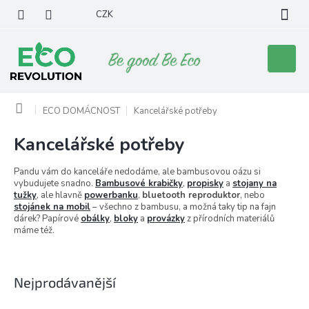
Přejít
CZK
na
obsah
Nákupní
košík
Domů
ECO DOMÁCNOST
Kancelářské potřeby
Kancelářské potřeby
Pandu vám do kanceláře nedodáme, ale bambusovou oázu si
vybudujete snadno.
Bambusové krabičky
,
propisky
a
stojany na
tužky
, ale hlavně
powerbanku
,
bluetooth reproduktor
, nebo
stojánek na mobil
– všechno z bambusu, a možná taky tip na fajn
dárek? Papírové
obálky
,
bloky
a
provázky
z přírodních materiálů
máme též.
Nejprodávanější