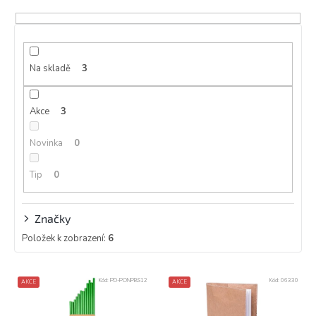
í
p
r
o
d
Na skladě
3
u
k
Akce
3
t
ů
Novinka
0
Tip
0
Značky
Položek k zobrazení:
6
V
Kód:
PD-PONPBS12
Kód:
06330
AKCE
AKCE
ý
p